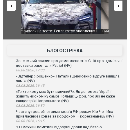
оновлення
Вийшов трейлер нової екранізації легендарного
Зеленський
фільму "Афера Томаса Крауна"
перемовин
БЛОГОСТРІЧКА
Зеленський заявив про домовленості з США про щомісячні
поставки ракет для Patriot (NV)
08.08.2026, 17:00
«Відтепер Ярошенко». Наталка Денисенко вдруге вийшла
заміж (NV)
08.08.2026, 16:45
«То хто кому має бути вдячний?». Як допомога Україні
живить економіку самої Польщі: цифри, про які не каже
канцелярія Навроцького (NV)
08.08.2026, 16:30
Частину грошей, отриманих від РФ, режим Кім Чен Ина
привласнює і ховає за кордоном — кореєзнавець (NV)
08.08.2026, 16:15
У Німеччині помітили підозрілі дрони над базою