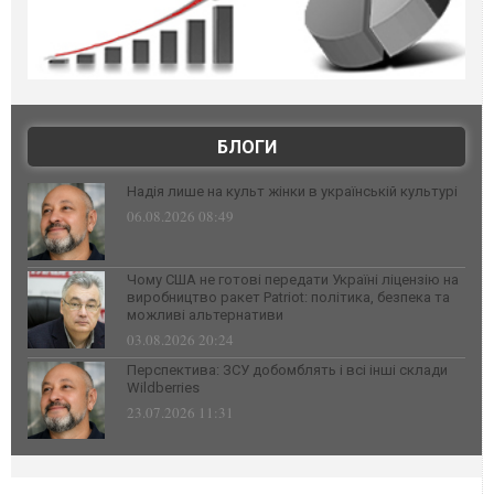
БЛОГИ
Надія лише на культ жінки в українській культурі
06.08.2026 08:49
Чому США не готові передати Україні ліцензію на
виробництво ракет Patriot: політика, безпека та
можливі альтернативи
03.08.2026 20:24
Перспектива: ЗСУ добомблять і всі інші склади
Wildberries
23.07.2026 11:31