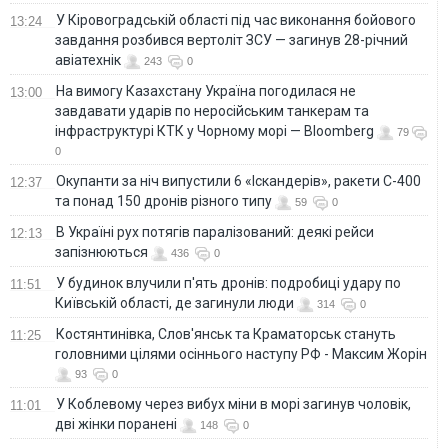
У Кіровоградській області під час виконання бойового
13:24
завдання розбився вертоліт ЗСУ — загинув 28-річний
авіатехнік
243
0
На вимогу Казахстану Україна погодилася не
13:00
завдавати ударів по неросійським танкерам та
інфраструктурі КТК у Чорному морі — Bloomberg
79
0
Окупанти за ніч випустили 6 «Іскандерів», ракети С-400
12:37
та понад 150 дронів різного типу
59
0
В Україні рух потягів паралізований: деякі рейси
12:13
запізнюються
436
0
У будинок влучили п'ять дронів: подробиці удару по
11:51
Київській області, де загинули люди
314
0
Костянтинівка, Слов'янськ та Краматорськ стануть
11:25
головними цілями осіннього наступу РФ - Максим Жорін
93
0
У Коблевому через вибух міни в морі загинув чоловік,
11:01
дві жінки поранені
148
0