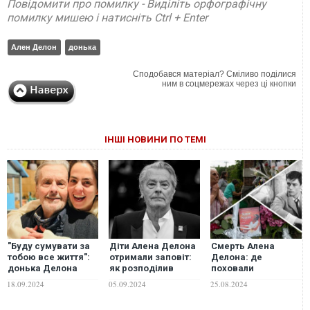
Повідомити про помилку - Виділіть орфографічну
помилку мишею і натисніть Ctrl + Enter
Ален Делон
донька
Сподобався матеріал? Сміливо поділися
ним в соцмережах через ці кнопки
ІНШІ НОВИНИ ПО ТЕМІ
"Буду сумувати за
Діти Алена Делона
Смерть Алена
тобою все життя":
отримали заповіт:
Делона: де
донька Делона
як розподілив
поховали
висловилася про
спадок актор
знаменитого
18.09.2024
05.09.2024
25.08.2024
життя без батька
актора