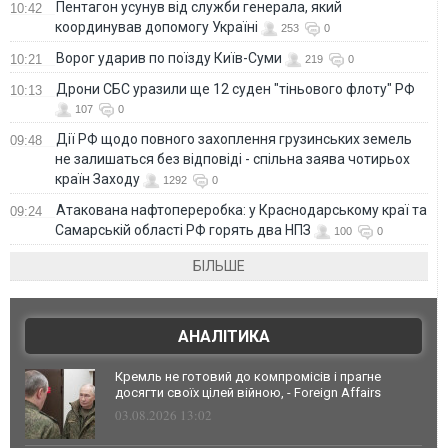
Пентагон усунув від служби генерала, який
10:42
координував допомогу Україні
253
0
Ворог ударив по поїзду Київ-Суми
10:21
219
0
Дрони СБС уразили ще 12 суден "тіньового флоту" РФ
10:13
107
0
Дії РФ щодо повного захоплення грузинських земель
09:48
не залишаться без відповіді - спільна заява чотирьох
країн Заходу
1292
0
Атакована нафтопереробка: у Краснодарському краї та
09:24
Самарській області РФ горять два НПЗ
100
0
БІЛЬШЕ
АНАЛІТИКА
Кремль не готовий до компромісів і прагне
досягти своїх цілей війною, - Foreign Affairs
03.08.2026 13:02