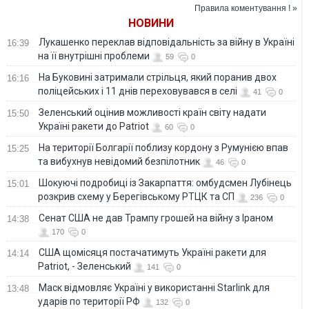
Правила коментування ! »
НОВИНИ
Лукашенко переклав відповідальність за війну в Україні
16:39
на її внутрішні проблеми
59
0
На Буковині затримали стрільця, який поранив двох
16:16
поліцейських і 11 днів переховувався в селі
41
0
Зеленський оцінив можливості країн світу надати
15:50
Україні ракети до Patriot
60
0
На території Болгарії поблизу кордону з Румунією впав
15:25
та вибухнув невідомий безпілотник
46
0
Шокуючі подробиці із Закарпаття: омбудсмен Лубінець
15:01
розкрив схему у Берегівському РТЦК та СП
236
0
Сенат США не дав Трампу грошей на війну з Іраном
14:38
170
0
США щомісяця постачатимуть Україні ракети для
14:14
Patriot, - Зеленський
141
0
Маск відмовляє Україні у використанні Starlink для
13:48
ударів по території РФ
132
0