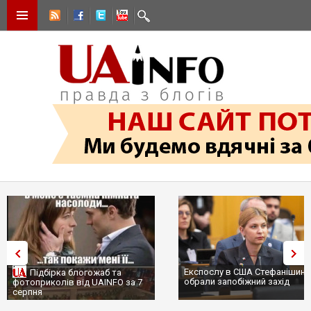
Експослу в США Стефанішині
Підбірка блогожаб та
обрали запобіжний захід
фотоприколів від UAINFO за 7
серпня