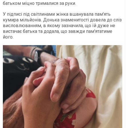
батьком міцно трималися за руки.
У підписі під світлинами жінка вшанувала пам'ять
кумира мільйонів. Донька знаменитості довела до сліз
висловлюванням, в якому зазначила, що їй дуже не
вистачає батька та додала, що завжди пам'ятатиме
його.