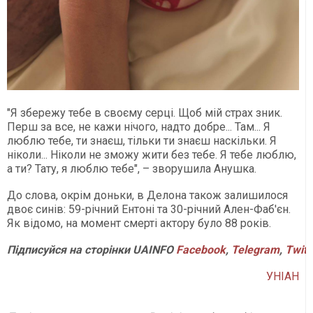
"Я збережу тебе в своєму серці. Щоб мій страх зник.
Перш за все, не кажи нічого, надто добре... Там... Я
люблю тебе, ти знаєш, тільки ти знаєш наскільки. Я
ніколи... Ніколи не зможу жити без тебе. Я тебе люблю,
а ти? Тату, я люблю тебе", – зворушила Анушка.
До слова, окрім доньки, в Делона також залишилося
двоє синів: 59-річний Ентоні та 30-річний Ален-Фаб'єн.
Як відомо, на момент смерті актору було 88 років.
Підписуйся
на
сторінки
UAINFO
Facebook
,
Telegram
,
Twitt
УНІАН