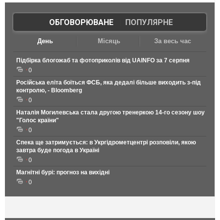
ОБГОВОРЮВАНЕ
|
ПОПУЛЯРНЕ
День
Місяць
За весь час
Підбірка блогожаб та фотоприколів від UAINFO за 7 серпня
0
Російська еліта боїться ФСБ, яка дедалі більше виходить з-під
контролю, - Bloomberg
0
Наталія Могилевська стала другою тренеркою 14-го сезону шоу
"Голос країни"
0
Спека ще затримується: в Укргідрометцентрі розповіли, якою
завтра буде погода в Україні
0
Магнітні бурі: прогноз на вихідні
0