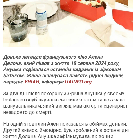
Донька легенди французького кіно Алена
Делона, який пішов з життя 18 серпня 2024 року,
Анушка поділилася останнім кадрами із зірковим
батьком. Жінка вшанувала пам'ять рідної людини,
передає
УНІАН
, інформує
UAINFO.org
.
За два дні після похорону 33-річна Анушка у своєму
Instagram опублікувала світлини з татом та показала
шанувальникам, який вигляд мав актор та сценарист
незадовго до смерті.
На одній зі світлин Ален показався в обіймах доньки.
Другий знімок, ймовірно, був зроблений в останні дні
життя Делона. Анушка зафільмувала, як вони з