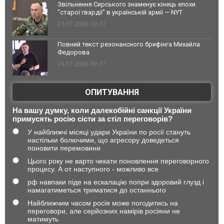
Звільнення Сирського знаменує кінець епохи
"старої гвардії" в українській армії — NYT
23.07.2026 10:32
Повний текст резонансного брифінга Михайла
Федорова
18.07.2026 09:27
ОПИТУВАННЯ
На вашу думку, коли далекобійні санкції України
примусять росію сісти за стіл переговорів?
У найближчі місяці удари України по росії стануть
настільки болючими, що агресору доведеться
поновити перемовини
Цього року не варто чекати поновлення переговорного
процесу. А от наступного - можливо все
рф навпаки піде на ескалацію попри здоровий глузд і
намагатиметься триматися до останнього
Найближчим часом росія може погодитись на
переговори, але серйозних намірів росіяни не
матимуть