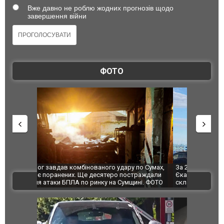
Вже давно не роблю жодних прогнозів щодо
завершення війни
ФОТО
по Сумах,
За 2000 кілометрів від кордону з Україною: в
"Мої іграш
траждали
Єкатеринбурзі після атаки дронів загорівся
суперкарів
ВІДЕО
ині. ФОТО
склад Wildberries. ФОТО. ВІДЕО