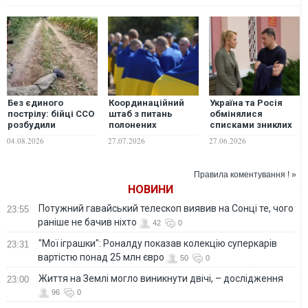
Без єдиного
Координаційний
Україна та Росія
пострілу: бійці ССО
штаб з питань
обмінялися
розбудили
полонених
списками зниклих
окупантів у
повідомив про
безвісти
04.08.2026
27.07.2026
27.06.2026
схованках і взяли в
інформаційну атаку
військових, -
полон
Лубінець
Правила коментування ! »
НОВИНИ
Потужний гавайський телескоп виявив на Сонці те, чого
23:55
раніше не бачив ніхто
42
0
"Мої іграшки": Роналду показав колекцію суперкарів
23:31
вартістю понад 25 млн євро
50
0
Життя на Землі могло виникнути двічі, – дослідження
23:00
96
0