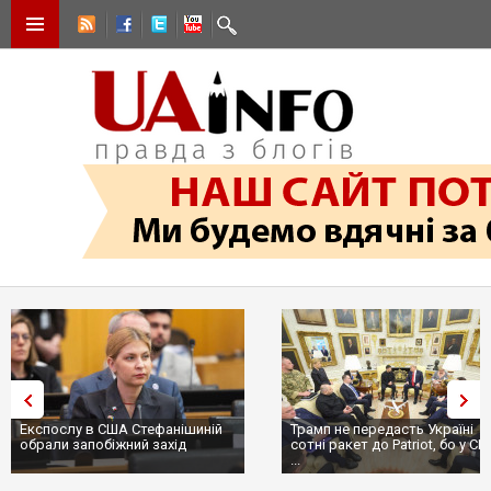
Експослу в США Стефанішиній
Трамп не передасть Україні
обрали запобіжний захід
сотні ракет до Patriot, бо у С
...