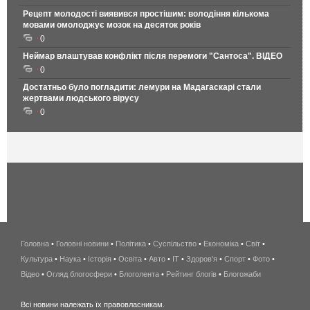
Рецепт молодості виявився простішим: володіння кількома
мовами омолоджує мозок на десяток років
0
Неймар влаштував конфлікт після перемоги "Сантоса". ВІДЕО
0
Достатньо було погладити: лемури на Мадагаскарі стали
жертвами людського вірусу
0
Головна
•
Головні новини
•
Політика
•
Суспільство
•
Економіка
беспроводной
•
Світ
•
Культура
•
Наука
•
Історія
•
Освіта
•
Авто
•
IT
•
Здоров'я
интернет
•
Спорт
•
Фото
•
Відео
•
Огляд блогосфери
•
Блоголента
•
Рейтинг блогів
киев
•
Блогожаби
и
Всі новини належать їх правовласникам.
область