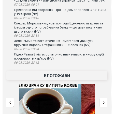
«східний акцент» накинувся на українця і двох поляків (NV)
07.08.2026, 00:01
Приховано від сторонніх. Про що домовлялися СРСР і США
у 1990 році (NV)
06.08.2026, 23:48
Слешер Морозивник, нові пригоди Щенячого патруля та
історія одного пограбування банку — що дивитись у кіно
цього тижня (NV)
06.08.2026, 23:36
Зеленський та його оточення намагалися уникнути
вручення підозри Стефанішиній — Железняк (NV)
06.08.2026, 23:24
Лідер Реала Вінісіус остаточно визначився, в якому клубі
продовжить кар'єру (NV)
06.08.2026, 23:12
БЛОГОЖАБИ