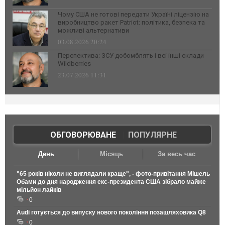
Чому США не готові передати Україні ліцензію на
виробництво ракет Patriot: політика, безпека та
можливі альтернативи
03.08.2026 20:24
Перспектива: ЗСУ добомблять і всі інші склади
Wildberries
23.07.2026 11:31
ОБГОВОРЮВАНЕ
|
ПОПУЛЯРНЕ
День
Місяць
За весь час
"65 років ніколи не виглядали краще", - фото-привітання Мішель
Обами до дня народження екс-президента США зібрало майже
мільйон лайків
0
Audi готується до випуску нового покоління позашляховика Q8
0