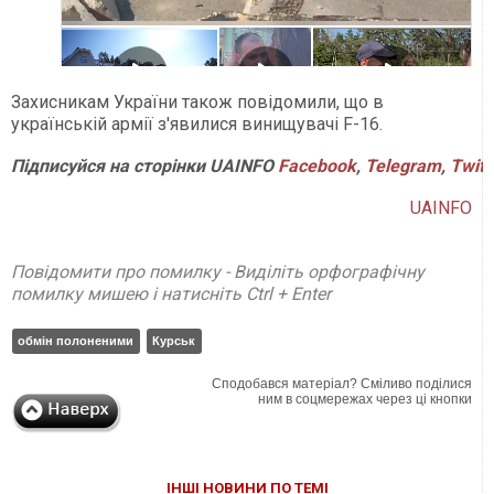
Захисникам України також повідомили, що в
українській армії з'явилися винищувачі F-16.
Підписуйся
на
сторінки
UAINFO
Facebook
,
Telegram
,
Twitt
UAINFO
Повідомити про помилку - Виділіть орфографічну
помилку мишею і натисніть Ctrl + Enter
обмін полоненими
Курськ
Сподобався матеріал? Сміливо поділися
ним в соцмережах через ці кнопки
ІНШІ НОВИНИ ПО ТЕМІ