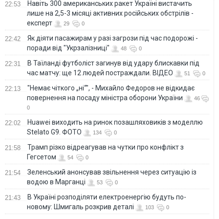
Навіть 300 американських ракет Україні вистачить
22:53
лише на 2,5-3 місяці активних російських обстрілів -
експерт
29
0
Як діяти пасажирам у разі загрози під час подорожі -
22:42
поради від "Укрзалізниці"
48
0
В Таїланді футболіст загинув від удару блискавки під
22:31
час матчу: ще 12 людей постраждали. ВІДЕО
51
0
"Немає чіткого „ні“", - Михайло Федоров не відкидає
22:13
повернення на посаду міністра оборони України
46
0
Huawei виходить на ринок позашляховиків з моделлю
22:02
Stelato G9. ФОТО
134
0
Трамп різко відреагував на чутки про конфлікт з
21:58
Гегсетом
54
0
Зеленський анонсував звільнення через ситуацію із
21:54
водою в Марганці
53
0
В Україні розподіляти електроенергію будуть по-
21:43
новому: Шмигаль розкрив деталі
103
0