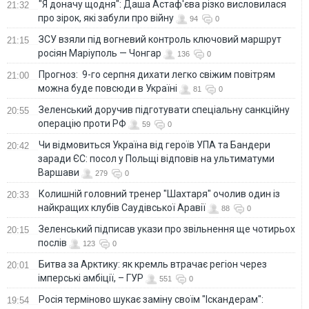
"Я доначу щодня": Даша Астаф'єва різко висловилася
21:32
про зірок, які забули про війну
94
0
ЗСУ взяли під вогневий контроль ключовий маршрут
21:15
росіян Маріуполь — Чонгар
136
0
Прогноз: 9-го серпня дихати легко свіжим повітрям
21:00
можна буде повсюди в Україні
81
0
Зеленський доручив підготувати спеціальну санкційну
20:55
операцію проти РФ
59
0
Чи відмовиться Україна від героїв УПА та Бандери
20:42
заради ЄС: посол у Польщі відповів на ультиматуми
Варшави
279
0
Колишній головний тренер "Шахтаря" очолив один із
20:33
найкращих клубів Саудівської Аравії
88
0
Зеленський підписав укази про звільнення ще чотирьох
20:15
послів
123
0
Битва за Арктику: як кремль втрачає регіон через
20:01
імперські амбіції, – ГУР
551
0
Росія терміново шукає заміну своїм "Іскандерам":
19:54