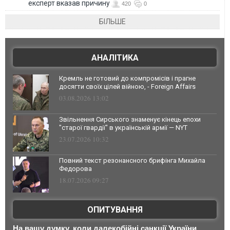
експерт вказав причину
420
0
БІЛЬШЕ
АНАЛІТИКА
Кремль не готовий до компромісів і прагне
досягти своїх цілей війною, - Foreign Affairs
03.08.2026 13:02
Звільнення Сирського знаменує кінець епохи
"старої гвардії" в українській армії — NYT
23.07.2026 10:32
Повний текст резонансного брифінга Михайла
Федорова
18.07.2026 09:27
ОПИТУВАННЯ
На вашу думку, коли далекобійні санкції України