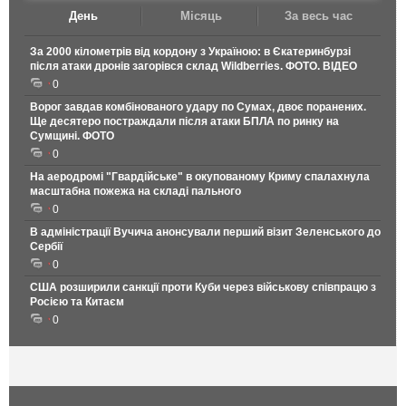
День
Місяць
За весь час
За 2000 кілометрів від кордону з Україною: в Єкатеринбурзі
після атаки дронів загорівся склад Wildberries. ФОТО. ВІДЕО
0
Ворог завдав комбінованого удару по Сумах, двоє поранених.
Ще десятеро постраждали після атаки БПЛА по ринку на
Сумщині. ФОТО
0
На аеродромі "Гвардійське" в окупованому Криму спалахнула
масштабна пожежа на складі пального
0
В адміністрації Вучича анонсували перший візит Зеленського до
Сербії
0
США розширили санкції проти Куби через військову співпрацю з
Росією та Китаєм
0