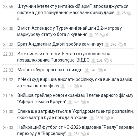
Штучний інтелект у китайській армії: впроваджується
23:55
система для планування масованих авіаударів
78
0
В місті Аспендос у Туреччині знайшли 2,2-метрову
23:30
мармурову статую бога лікування
99
0
Брат Анджеліни Джолі зробив камінг-аут
23:02
376
0
Вже вивели на тести: Ferrari готує оновлення
22:33
позашляховика Purosangue. ВІДЕО
101
0
Магнітні бурі: прогноз на вихідні
22:02
646
0
У Чехії суд вирішив вислати росіянку, яка вийшла заміж
21:32
за чеха по телефону
325
0
Вийшов трейлер нової екранізації легендарного фільму
21:15
"Афера Томаса Крауна"
526
0
Спека ще затримується: в Укргідрометцентрі розповіли,
21:00
якою завтра буде погода в Україні
2325
0
Найкращий футболіст ЧС-2026 відмовив "Реалу" заради
20:33
переходу в "Барселону"
264
0