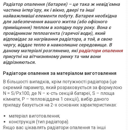
Радіатор опалення (батарея) – це така ж невід’ємна
частина інтер’єру, як і вікно, двері та інші
найважливіші елементи побуту. Батарея необхідна
для забезпечення вашого житла (або офісного
приміщення) теплом в холодну пору року. Вона є
провідником теплоагента (гарячої води), який
відповідає за нагрівання радіатора, а той, в свою
чергу, віддає тепло в навколишнє середовище. В
даному матеріалі розглянемо, які
радіатори опалення
присутні на вітчизняному ринку та чим вони
відрізняються.
Радіатори опалення за матеріалом виготовлення
В більшості випадків, крім потужності радіатора (це
окремий параметр, який розраховується за формулою
N = S/Pх100, де N – к-сть секцій батареї, S – площа
кімнати, P – тепловіддача 1 секції), вибір даного
приладу базується на 2-х основних характеристиках:
матеріал виготовлення;
конструкція (тип радіатора).
Якщо вас цікавлять радіатори опалення та інші