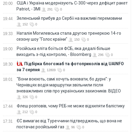
США і Україна модернізують С-300 через дефіцит ракет
20:00
Patriot, - ЗМІ
291
0
Зеленський прибув до Сербії на важливі перемовини
19:44
152
0
Наталія Могилевська стала другою тренеркою 14-го
19:33
сезону шоу "Голос країни"
150
0
Російська еліта боїться ФСБ, яка дедалі більше
19:00
виходить з-під контролю, - Bloomberg
296
0
Підбірка блогожаб та фотоприколів від UAINFO
18:30
за 7 серпня
12809
0
"Вони воюють, самі хочуть воювати, бо дурні": у
18:01
Чернівцях водія маршрутки звільнили після
зневажливих слів про українських захисників. ВІДЕО
326
0
Флеш розповів, чому РЕБ не може відхиляти балістику
17:44
212
0
ЄС вимагає від Туреччини підтверджень, що вона не
17:31
постачає російський газ
96
0