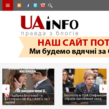
Експослу в США Стефанішині
Підбірка блогожаб та
обрали запобіжний захід
фотоприколів від UAINFO за 7
серпня