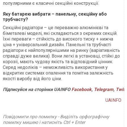
популярними є класичні секційні конструкції.
Яку батарею вибрати – панельну, секційну або
трубчасту?
Секційні радіатори – це переважно алюмінієві та
біметалеві моделі, які складаються з окремих секцій.
Їхні переваги – стійкість до високого тиску + нижча
ціна + універсальний дизайн. Панельні та трубчасті
радіатори є найпопулярнішими на ринку (варіативність
справді дуже велика). Вони легкі в установці, стійкі до
корозії, мають чудову якість та відповідний цінник.
Серед недоліків – неможливість використання у
відкритих системах опалення та помітна залежність
якості виробу від його ціни.
Підписуйся
на
сторінки
UAINFO
Facebook
,
Telegram
,
Twitt
UAINFO
Повідомити про помилку - Виділіть орфографічну
помилку мишею і натисніть Ctrl + Enter