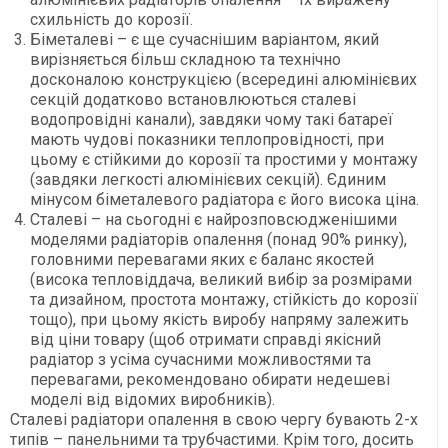
схильність до корозії.
Біметалеві – є ще сучаснішим варіантом, який
вирізняється більш складною та технічно
досконалою конструкцією (всередині алюмінієвих
секцій додатково встановлюються сталеві
водопровідні канали), завдяки чому такі батареї
мають чудові показники теплопровідності, при
цьому є стійкими до корозії та простими у монтажу
(завдяки легкості алюмінієвих секцій). Єдиним
мінусом біметалевого радіатора є його висока ціна.
Сталеві – на сьогодні є найрозповсюдженішими
моделями радіаторів опалення (понад 90% ринку),
головними перевагами яких є баланс якостей
(висока тепловіддача, великий вибір за розмірами
та дизайном, простота монтажу, стійкість до корозії
тощо), при цьому якість виробу напряму залежить
від ціни товару (щоб отримати справді якісний
радіатор з усіма сучасними можливостями та
перевагами, рекомендовано обирати недешеві
моделі від відомих виробників).
Сталеві радіатори опалення в свою чергу бувають 2-х
типів – панельними та трубчастими. Крім того, досить