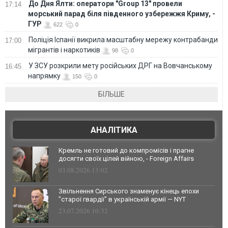
До Дня Ялти: оператори "Group 13" провели
17:14
морський парад біля південного узбережжя Криму, -
ГУР
622
0
Поліція Іспанії викрила масштабну мережу контрабанди
17:00
мігрантів і наркотиків
98
0
У ЗСУ розкрили мету російських ДРГ на Вовчанському
16:45
напрямку
150
0
БІЛЬШЕ
АНАЛІТИКА
Кремль не готовий до компромісів і прагне
досягти своїх цілей війною, - Foreign Affairs
03.08.2026 13:02
Звільнення Сирського знаменує кінець епохи
"старої гвардії" в українській армії — NYT
23.07.2026 10:32