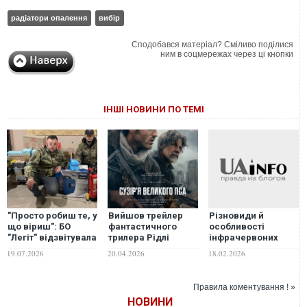
радіатори опалення
вибір
Сподобався матеріал? Сміливо поділися
ним в соцмережах через ці кнопки
ІНШІ НОВИНИ ПО ТЕМІ
"Просто робиш те, у
Вийшов трейлер
Різновиди й
що віриш": БО
фантастичного
особливості
"Легіт" відзвітувала
трилера Рідлі
інфрачервоних
про масштабну
Скотта "Сузір'я
обігрівачів
19.07.2026
20.04.2026
18.02.2026
допомогу
великого пса"
військовим,
пораненим та дітям
Правила коментування ! »
НОВИНИ