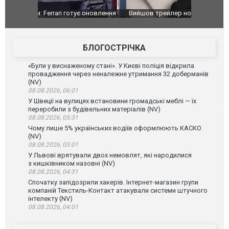
оновлення
Вийшов трейлер нової екранізації легендарного
Зеленський
фільму "Афера Томаса Крауна"
перемовин
БЛОГОСТРІЧКА
«Були у виснаженому стані». У Києві поліція відкрила
провадження через неналежне утримання 32 доберманів
(NV)
08.08.2026, 06:01
У Швеції на вулицях встановини громадські меблі — їх
переробили з будівельних матеріалів (NV)
08.08.2026, 05:31
Чому лише 5% українських водіїв оформлюють КАСКО
(NV)
08.08.2026, 05:01
У Львові врятували двох немовлят, які народилися
з кишківником назовні (NV)
08.08.2026, 04:31
Спочатку запідозрили хакерів. Інтернет-магазин групи
компаній Текстиль-Контакт атакували системи штучного
інтелекту (NV)
08.08.2026, 04:01