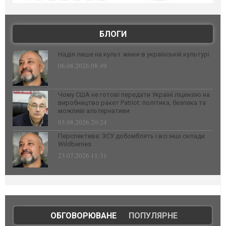
БЛОГИ
Надія лише на культ жінки в українській культурі
06.08.2026 08:49
Чому США не готові передати Україні ліцензію на
виробництво ракет Patriot: політика, безпека та
можливі альтернативи
03.08.2026 20:24
Перспектива: ЗСУ добомблять і всі інші склади
Wildberries
23.07.2026 11:31
ОБГОВОРЮВАНЕ
|
ПОПУЛЯРНЕ