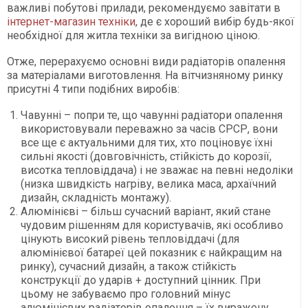
важливі побутові прилади, рекомендуємо завітати в
інтернет-магазин техніки
, де є хороший вибір будь-якої
необхідної для житла техніки за вигідною ціною.
Отже, перерахуємо основні види радіаторів опалення
за матеріалами виготовлення. На вітчизняному ринку
присутні 4 типи подібних виробів:
Чавунні – попри те, що чавунні радіатори опалення
використовували переважно за часів СРСР, вони
все ще є актуальними для тих, хто поціновує їхні
сильні якості (довговічність, стійкість до корозії,
висотка тепловіддача) і не зважає на певні недоліки
(низка швидкість нагріву, велика маса, архаїчний
дизайн, складність монтажу).
Алюмінієві – більш сучасний варіант, який стане
чудовим рішенням для користувачів, які особливо
цінують високий рівень тепловіддачі (для
алюмінієвої батареї цей показник є найкращим на
ринку), сучасний дизайн, а також стійкість
конструкції до ударів + доступний цінник. При
цьому не забуваємо про головний мінус
алюмінієвих радіаторів опалення – їх виражену