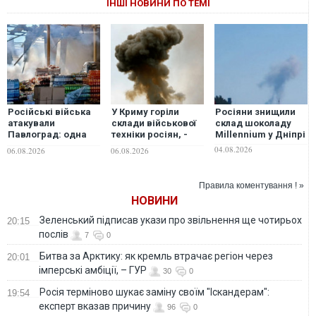
ІНШІ НОВИНИ ПО ТЕМІ
Російські війська
У Криму горіли
Росіяни знищили
атакували
склади військової
склад шоколаду
Павлоград: одна
техніки росіян, -
Millennium у Дніпрі
людина загинула,
соцмережі
04.08.2026
06.08.2026
06.08.2026
горять склади
Правила коментування ! »
НОВИНИ
Зеленський підписав укази про звільнення ще чотирьох
20:15
послів
7
0
Битва за Арктику: як кремль втрачає регіон через
20:01
імперські амбіції, – ГУР
30
0
Росія терміново шукає заміну своїм "Іскандерам":
19:54
експерт вказав причину
96
0