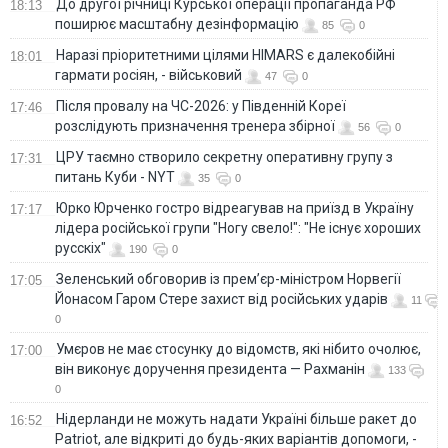
До другої річниці Курської операції пропаганда РФ
18:13
поширює масштабну дезінформацію
85
0
Наразі пріоритетними цілями HIMARS є далекобійні
18:01
гармати росіян, - військовий
47
0
Після провалу на ЧС-2026: у Південній Кореї
17:46
розслідують призначення тренера збірної
56
0
ЦРУ таємно створило секретну оперативну групу з
17:31
питань Куби - NYT
35
0
Юрко Юрченко гостро відреагував на приїзд в Україну
17:17
лідера російської групи "Ногу свело!": "Не існує хороших
русскіх"
190
0
Зеленський обговорив із прем’єр-міністром Норвегії
17:05
Йонасом Гаром Стере захист від російських ударів
11
0
Умєров не має стосунку до відомств, які нібито очолює,
17:00
він виконує доручення президента — Рахманін
133
0
Нідерланди не можуть надати Україні більше ракет до
16:52
Patriot, але відкриті до будь-яких варіантів допомоги, -