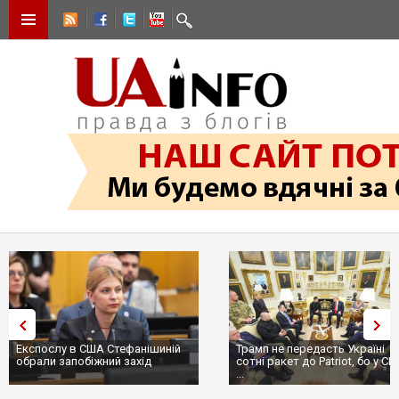
Експослу в США Стефанішиній
Трамп не передасть Україні
обрали запобіжний захід
сотні ракет до Patriot, бо у С
...