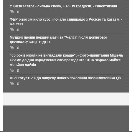
У Києві завтра - сильна спека, +37+39 градусів. - синоптикиня
0
ФБР різко змінило курс і почало співпрацю з Росією та Китаєм, -
Reuters
0
Мудрик провів перший матч за "Челсі" після допінгової
дискваліфікації. ВІДЕО
0
"65 років ніколи не виглядали краще", - фото-привітання Мішель
Обами до дня народження екс-президента США зібрало майже
мільйон лайків
0
Audi готується до випуску нового покоління позашляховика Q8
0