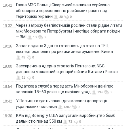
Глава МЗС Польщі Сікорський закликав серйозно
19:42
обговорити перехоплення російських ракет над
територією України
30
0
Через загрозу безпілотників росіяни стали рідше літати
19:32
між Москвою та Петербургом і частіше обирати поїзди
— ЗМІ
13
0
Запас води на 3 дні та готовність до атак на ТЕЦ:
19:16
експерт розповів про ризики знеструмлення Києва
45
0
Засекречена ядерна стратегія Пентагону: NBC
19:00
дізналося можливий сценарій війни з Китаєм і Росією
81
0
Податкова служба передасть Міноборони дані про
18:54
чоловіків 18–60 років: що вирішив уряд
139
0
У Польщі готують закон для масової депортації
18:42
українських чоловіків
1382
0
КАБ від Boeing: у США запустили виробництво бомб
18:30
дальністю понад 550 км
73
0