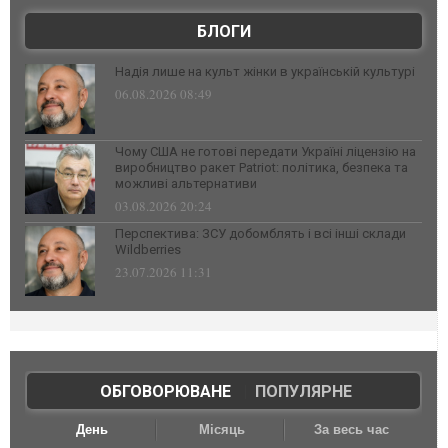
БЛОГИ
Надія лише на культ жінки в українській культурі
06.08.2026 08:49
Чому США не готові передати Україні ліцензію на
виробництво ракет Patriot: політика, безпека та
можливі альтернативи
03.08.2026 20:24
Перспектива: ЗСУ добомблять і всі інші склади
Wildberries
23.07.2026 11:31
ОБГОВОРЮВАНЕ
|
ПОПУЛЯРНЕ
День
Місяць
За весь час