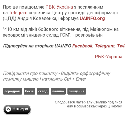
Про це повідомляє
РБК-Україна
з посиланням
на
Telegram
керівника Центру протидії дезінформації
(ЦПД) Андрія Коваленка, інформує
UAINFO.org
.
"410 км від лінії бойового зіткнення, під Майкопом на
аеродромі знищено склад ГСМ", - розповів він.
Підписуйся
на
сторінки
UAINFO
Facebook
,
Telegram
,
Twitt
РБК-Україна
Повідомити про помилку - Виділіть орфографічну
помилку мишею і натисніть Ctrl + Enter
аеродром
Росія
склад
паливо
знищення
Сподобався матеріал? Сміливо поділися
ним в соцмережах через ці кнопки