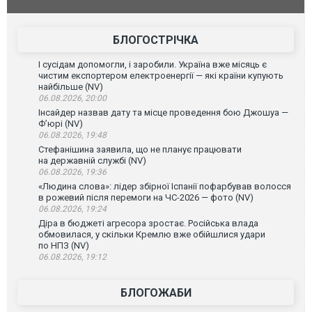
губернатор регіону заявив про наймасштабнішу
"Сантоса".
атаку. ВІДЕО
БЛОГОСТРІЧКА
І сусідам допомогли, і заробили. Україна вже місяць є
чистим експортером електроенергії — які країни купують
найбільше (NV)
06.08.2026, 20:00
Інсайдер назвав дату та місце проведення бою Джошуа —
Ф’юрі (NV)
06.08.2026, 19:48
Стефанішина заявила, що не планує працювати
на державній службі (NV)
06.08.2026, 19:36
«Людина слова»: лідер збірної Іспанії пофарбував волосся
в рожевий після перемоги на ЧС-2026 — фото (NV)
06.08.2026, 19:24
Діра в бюджеті агресора зростає. Російська влада
обмовилася, у скільки Кремлю вже обійшлися удари
по НПЗ (NV)
06.08.2026, 19:12
БЛОГОЖАБИ