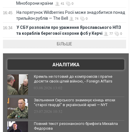
Міноборони країни
41
0
На порятунок Wildberries Росії може знадобитися понад
16:45
трильйон рублів — The Bell
74
0
У СБУ розповіли про ураження Ярославського НПЗ
16:34
та кораблів берегової охорони фсб у Керчі
77
0
БІЛЬШЕ
АНАЛІТИКА
Кремль не готовий до компромісів і прагне
досягти своїх цілей війною, - Foreign Affairs
03.08.2026 13:02
Звільнення Сирського знаменує кінець епохи
"старої гвардії" в українській армії — NYT
23.07.2026 10:32
Повний текст резонансного брифінга Михайла
Федорова