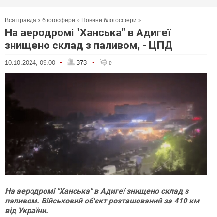
Вся правда з блогосфери
»
Новини блогосфери
»
На аеродромі "Ханська" в Адигеї
знищено склад з паливом, - ЦПД
•
•
10.10.2024, 09:00
373
0
На аеродромі "Ханська" в Адигеї знищено склад з
паливом. Військовий об'єкт розташований за 410 км
від України.