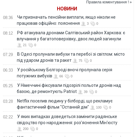
Правила коментування ! »
НОВИНИ
Чи призначать пенсійни виплати, якщо ніколи не
08:36
працював офіційно: пояснення
3
0
РФ атакувала дронами Салтівський район Харкова: є
08:12
влучання у багатоповерхівку, двоє людей загинули
21
0
В Одесі пролунали вибухи та перебої зі світлом: місто
07:29
під ударом дронів та ракет
75
0
У російському Бєлгороді вночі пролунала серія
06:33
потужних вибухів
66
0
У Німеччині фіксували підозрілі польоти дронів над
05:25
базою, де ремонтують Patriot
39
0
Netflix поселив людину у білборді, що рекламує
03:28
фантастичний фільм "Останній дім"
100
0
У яких випадках доведеться замінити радянське
02:22
свідоцтво про народження: роз'яснення Мін'юсту
200
0