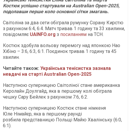
Костюк успішно стартували на Australian Open-2025,
подолавши перше коло основної сітки змагань.
Світоліна за два сети обіграла румунку Сорану Кирстю
з рахунком 6:4, 6:4. Матч тривав 1 годину та 33 хвилини,
повідомляє
UAINFO.org
з
посиланням
на ТСН.
Костюк здобула вольову перемогу над японкою Нао
Хібіно – 3:6, 6:3, 6:1. Поєдинок тривав 1 годину та 45
хвилин.
Читайте також:
Українська тенісистка зазнала
невдачі на старті Australian Open-2025
Наступною суперницею Світоліної стане американка
Керолайн Доулгайд, яка в першому колі обіграла
чешку Сару Бейлек з рахунком 7:6, 6:2.
Наступною суперницею Костюк стане німкеня
Юле Німайєр, яка в першому раунді
розбила представницю Польщі Майю Хвалінську (6:0,
6:1).