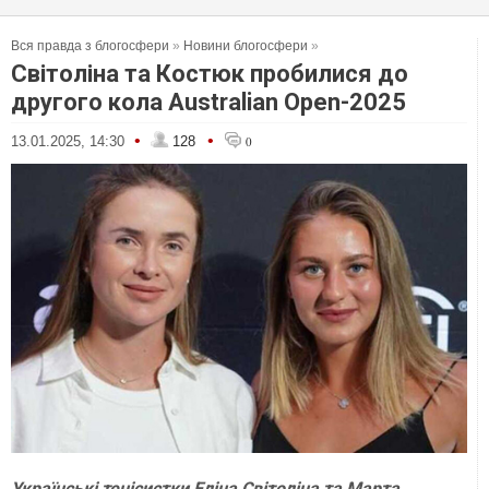
Вся правда з блогосфери
»
Новини блогосфери
»
Світоліна та Костюк пробилися до
другого кола Australian Open-2025
•
•
13.01.2025, 14:30
128
0
Українські тенісистки Еліна Світоліна та Марта