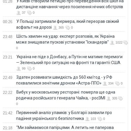
У Києві створили петицію про переведення всіх шкіл на
01:28
дистанціне навчання через посилення нічних обстрілів
37
0
У Польщі затримали фермера, який переорав свіжий
00:26
асфальт на дорозі
365
0
Шість хвилин на удар: експерт розповів, як Україна
23:48
може знищувати пускові установки "Іскандерів"
1022
0
Україна не піде з Донбасу, а Путін не матиме перемоги
23:21
— Зеленський про ситуацію на фронті та гарантії США
99
0
Здатен розвивати швидкість до 560 км/год - у РФ
22:49
похвалилися зенітним дроном «Астра-ППО»
334
0
Вибух у московському ресторані: померла ще одна
22:22
родичка російського генерала Чайка, - росЗМІ
305
0
Первинний аналіз уламків: у Болгарії заявили про
21:42
падіння українського безпілотника
103
0
"Ми займаємося папірцями. А летить не паперова
21:18