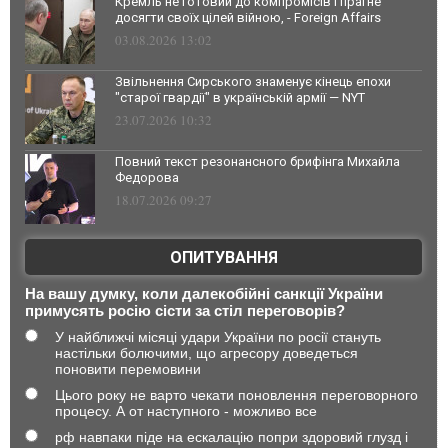
Кремль не готовий до компромісів і прагне
досягти своїх цілей війною, - Foreign Affairs
03.08.2026 13:02
Звільнення Сирського знаменує кінець епохи
"старої гвардії" в українській армії — NYT
23.07.2026 10:32
Повний текст резонансного брифінга Михайла
Федорова
18.07.2026 09:27
ОПИТУВАННЯ
На вашу думку, коли далекобійні санкції України
примусять росію сісти за стіл переговорів?
У найближчі місяці удари України по росії стануть
настільки болючими, що агресору доведеться
поновити перемовини
Цього року не варто чекати поновлення переговорного
процесу. А от наступного - можливо все
рф навпаки піде на ескалацію попри здоровий глузд і