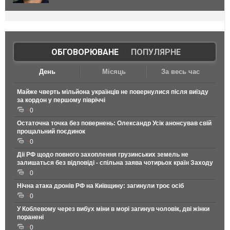
ОБГОВОРЮВАНЕ
|
ПОПУЛЯРНЕ
День
Місяць
За весь час
Майже чверть мільйона українців не повернулися після виїзду
за кордон у першому півріччі
0
Остаточна точка без повернень: Олександр Усік анонсував свій
прощальний поєдинок
0
Дії РФ щодо повного захоплення грузинських земель не
залишаться без відповіді - спільна заява чотирьох країн Заходу
0
Нічна атака дронів РФ на Київщину: загинули троє осіб
0
У Коблевому через вибух міни в морі загинув чоловік, дві жінки
поранені
0