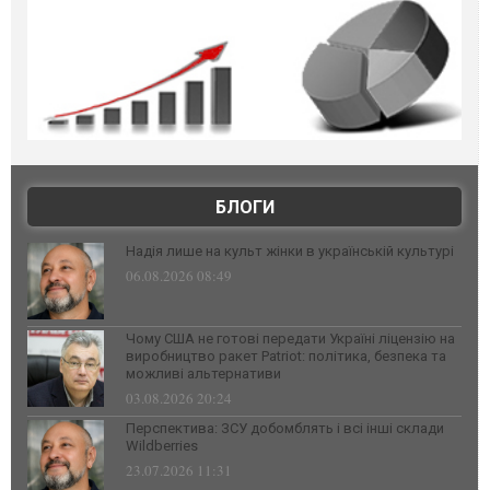
БЛОГИ
Надія лише на культ жінки в українській культурі
06.08.2026 08:49
Чому США не готові передати Україні ліцензію на
виробництво ракет Patriot: політика, безпека та
можливі альтернативи
03.08.2026 20:24
Перспектива: ЗСУ добомблять і всі інші склади
Wildberries
23.07.2026 11:31