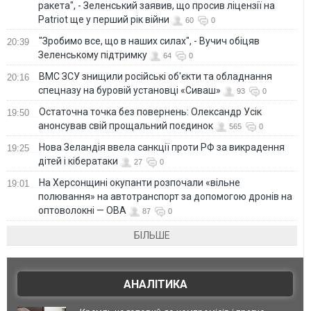
ракета", - Зеленський заявив, що просив ліцензії на
Patriot ще у перший рік війни
60
0
"Зробимо все, що в наших силах", - Вучич обіцяв
20:39
Зеленському підтримку
64
0
ВМС ЗСУ знищили російські об'єкти та обладнання
20:16
спецназу на буровій установці «Сиваш»
93
0
Остаточна точка без повернень: Олександр Усік
19:50
анонсував свій прощальний поєдинок
565
0
Нова Зеландія ввела санкції проти РФ за викрадення
19:25
дітей і кібератаки
27
0
На Херсонщині окупанти розпочали «вільне
19:01
полювання» на автотранспорт за допомогою дронів на
оптоволокні — ОВА
87
0
БІЛЬШЕ
АНАЛІТИКА