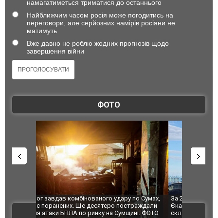
намагатиметься триматися до останнього
Найближчим часом росія може погодитись на
переговори, але серйозних намірів росіяни не
матимуть
Вже давно не роблю жодних прогнозів щодо
завершення війни
ФОТО
по Сумах,
За 2000 кілометрів від кордону з Україною: в
"Мої іграш
траждали
Єкатеринбурзі після атаки дронів загорівся
суперкарів
ВІДЕО
ині. ФОТО
склад Wildberries. ФОТО. ВІДЕО