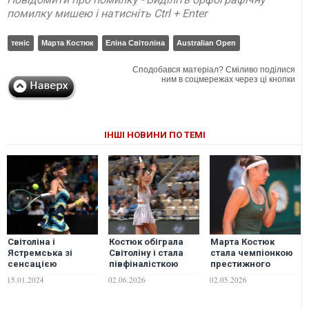
помилку мишею і натисніть Ctrl + Enter
теніс
Марта Костюк
Еліна Світоліна
Australian Open
Сподобався матеріал? Сміливо поділися
ним в соцмережах через ці кнопки
ІНШІ НОВИНИ ПО ТЕМІ
Світоліна і
Костюк обіграла
Марта Костюк
Ястремська зі
Світоліну і стала
стала чемпіонкою
сенсацією
півфіналісткою
престижного
переможно
"Ролан
турніру в Мадриді
15.01.2024
02.06.2026
02.05.2026
пройшли в друге
Гаррос-2026".
коло Australian
ВІДЕО
Open