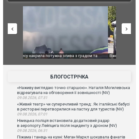
дом та
Вже вивели на тести: Ferrari готує оновлення
Вийшов тре
позашляховика Purosangue. ВІДЕО
фільму "Аф
БЛОГОСТРІЧКА
«Наживу виглядаю точно старшою». Наталія Могилевська
відреагувала на обговорення її зовнішності (NV)
09.08.2026, 07:31
«Живий театр» чи суперечливий тренд:. Як італійські бабусі
в ресторані перетворилися на пастку для туристів (NV)
09.08.2026, 07:01
Німецька поліція встановила додатковий радар
в аеропорту Лейпцига після інциденту з дроном (NV)
09.08.2026, 06:31
Піжама і танець на кухні: Меган Маркл шокувала фанатів