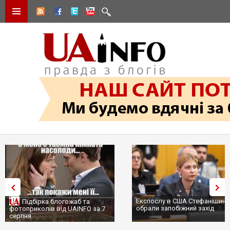
Експослу в США Стефанішині
Підбірка блогожаб та
обрали запобіжний захід
фотоприколів від UAINFO за 7
серпня