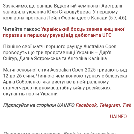
Зазначимо, що раніше Відкритий чемпіонат Австралії
залишила українка Юлія Стародубцева. У першому
колі вона програла Лейлі Фернандес з Канади (5:7, 4:6).
Читайте також:
Український боєць зазнав нищівної
поразки в першому раунді від дебютанта UFC
Пізніше свої матчі першого раунду Australian Open
проведуть ще три представниці України – Дар'я
Снігур, Даяна Ястремська та Ангеліна Калініна.
Матчі основної сітки Australian Open-2025 тривають від
12 до 26 січня. Чинною чемпіонкою турніру є білоруска
Аріна Соболенко, яка виступає в нейтральному
статусі через повномасштабну війну російських
окупантів проти України.
Підписуйся на сторінки UAINFO
Facebook
,
Telegram
,
Twitt
UAINFO
Повідомити про помилку - Виділіть орфографічну