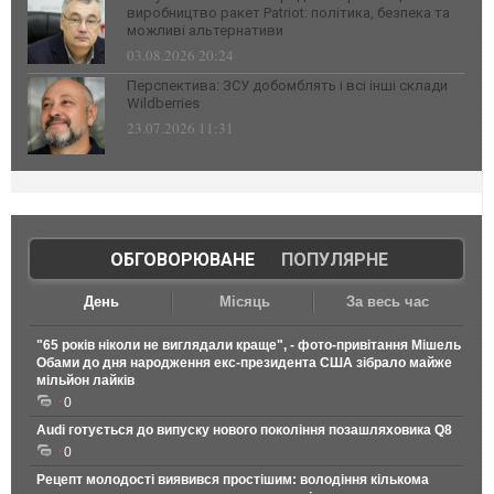
виробництво ракет Patriot: політика, безпека та
можливі альтернативи
03.08.2026 20:24
Перспектива: ЗСУ добомблять і всі інші склади
Wildberries
23.07.2026 11:31
ОБГОВОРЮВАНЕ
|
ПОПУЛЯРНЕ
День
Місяць
За весь час
"65 років ніколи не виглядали краще", - фото-привітання Мішель
Обами до дня народження екс-президента США зібрало майже
мільйон лайків
0
Audi готується до випуску нового покоління позашляховика Q8
0
Рецепт молодості виявився простішим: володіння кількома