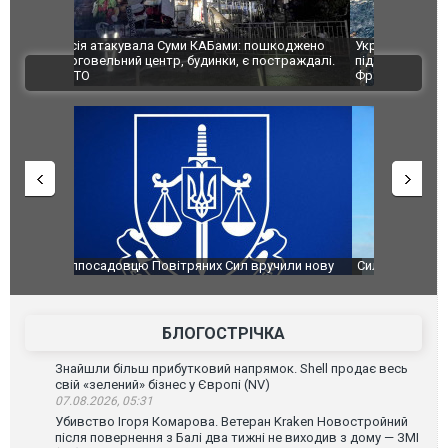
шкоджено
Українські надзвичайники врятували козуленя
СБУ за спр
траждалі.
під час ліквідації масштабної лісової пожежі у
Болгарії з
ВІДЕО
Франції
ФОТО
чили нову
Сили оборони уразили Ярославський НПЗ:
Неймар вла
губернатор регіону заявив про наймасштабнішу
"Сантоса".
атаку. ВІДЕО
БЛОГОСТРІЧКА
Знайшли більш прибутковий напрямок. Shell продає весь
свій «зелений» бізнес у Європі (NV)
07.08.2026, 05:31
Убивство Ігоря Комарова. Ветеран Kraken Новостройний
після повернення з Балі два тижні не виходив з дому — ЗМІ