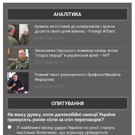
АНАЛІТИКА
Кремль не готовий до компромісів і прагне
досягти своїх цілей війною, - Foreign Affairs
03.08.2026 13:02
Звільнення Сирського знаменує кінець епохи
"старої гвардії" в українській армії — NYT
23.07.2026 10:32
Повний текст резонансного брифінга Михайла
Федорова
18.07.2026 09:27
ОПИТУВАННЯ
На вашу думку, коли далекобійні санкції України
примусять росію сісти за стіл переговорів?
У найближчі місяці удари України по росії стануть
настільки болючими, що агресору доведеться