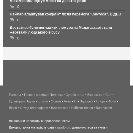
мовами омолоджує мозок на десяток років
0
Неймар влаштував конфлікт після перемоги "Сантоса". ВІДЕО
0
Достатньо було погладити: лемури на Мадагаскарі стали
жертвами людського вірусу
0
Головна
•
Головні новини
•
Політика
•
Суспільство
•
Економіка
беспроводной
•
Світ
•
Культура
•
Наука
•
Історія
•
Освіта
•
Авто
•
IT
•
Здоров'я
интернет
•
Спорт
•
Фото
•
Відео
•
Огляд блогосфери
•
Блоголента
•
Рейтинг блогів
киев
•
Блогожаби
и
Всі новини належать їх правовласникам.
область
Використання матеріалів сайту
uainfo.org
дозволяється за умови
wimax