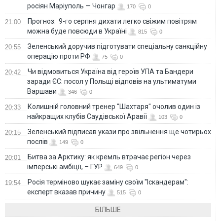
росіян Маріуполь — Чонгар
170
0
Прогноз: 9-го серпня дихати легко свіжим повітрям
21:00
можна буде повсюди в Україні
815
0
Зеленський доручив підготувати спеціальну санкційну
20:55
операцію проти РФ
75
0
Чи відмовиться Україна від героїв УПА та Бандери
20:42
заради ЄС: посол у Польщі відповів на ультиматуми
Варшави
346
0
Колишній головний тренер "Шахтаря" очолив один із
20:33
найкращих клубів Саудівської Аравії
103
0
Зеленський підписав укази про звільнення ще чотирьох
20:15
послів
149
0
Битва за Арктику: як кремль втрачає регіон через
20:01
імперські амбіції, – ГУР
649
0
Росія терміново шукає заміну своїм "Іскандерам":
19:54
експерт вказав причину
515
0
БІЛЬШЕ