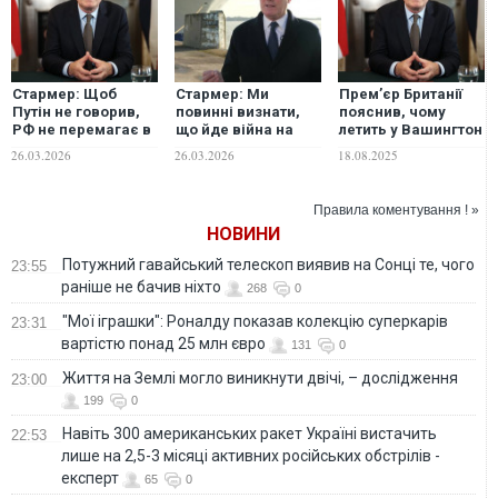
Стармер: Щоб
Стармер: Ми
Прем’єр Британії
Путін не говорив,
повинні визнати,
пояснив, чому
РФ не перемагає в
що йде війна на
летить у Вашингтон
Україні
два фронти
із Зеленським та
26.03.2026
26.03.2026
18.08.2025
іншими
євролідерами
Правила коментування ! »
НОВИНИ
Потужний гавайський телескоп виявив на Сонці те, чого
23:55
раніше не бачив ніхто
268
0
"Мої іграшки": Роналду показав колекцію суперкарів
23:31
вартістю понад 25 млн євро
131
0
Життя на Землі могло виникнути двічі, – дослідження
23:00
199
0
Навіть 300 американських ракет Україні вистачить
22:53
лише на 2,5-3 місяці активних російських обстрілів -
експерт
65
0