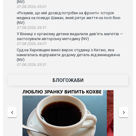
(NV)
07.08.2026, 05:01
«Розумів, що мій досвід потрібен на фронті»: історія
медика на псевдо Шаман, який рятує життя на полі бою
(NV)
07.08.2026, 04:31
У Вінниці з організму дитини видалили дев’ять магнітів —
застосували авторську методику (NV)
07.08.2026, 04:01
Суд на Харківщині виніс вирок студенці з Китаю, яка
намагалась відправити додому деталь від винищувача
(NV)
07.08.2026, 03:31
БЛОГОЖАБИ