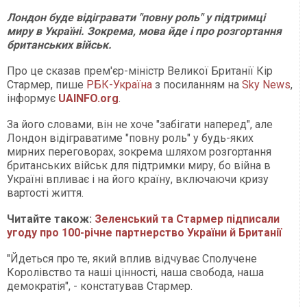
Лондон буде відігравати "повну роль" у підтримці
миру в Україні. Зокрема, мова йде і про розгортання
британських військ.
Про це сказав прем'єр-міністр Великої Британії Кір
Стармер, пише
РБК-Україна
з посиланням на
Sky News
,
інформує
UAINFO.org
.
За його словами, він не хоче "забігати наперед", але
Лондон відіграватиме "повну роль" у будь-яких
мирних переговорах, зокрема шляхом розгортання
британських військ для підтримки миру, бо війна в
Україні впливає і на його країну, включаючи кризу
вартості життя.
Читайте також:
Зеленський та Стармер підписали
угоду про 100-річне партнерство України й Британії
"Йдеться про те, який вплив відчуває Сполучене
Королівство та наші цінності, наша свобода, наша
демократія", - констатував Стармер.