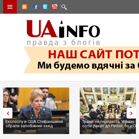
Експослу в США Стефанішиній
Трамп не передасть Україні
обрали запобіжний захід
сотні ракет до Patriot, бо у С
...