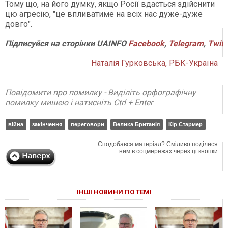
Тому що, на його думку, якщо Росії вдасться здійснити
цю агресію, "це впливатиме на всіх нас дуже-дуже
довго".
Підписуйся
на
сторінки
UAINFO
Facebook
,
Telegram
,
Twitt
Наталія Гурковська, РБК-Україна
Повідомити про помилку - Виділіть орфографічну
помилку мишею і натисніть Ctrl + Enter
війна
закінчення
переговори
Велика Британія
Кір Стармер
Сподобався матеріал? Сміливо поділися
ним в соцмережах через ці кнопки
ІНШІ НОВИНИ ПО ТЕМІ