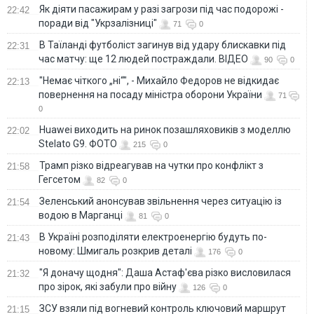
Як діяти пасажирам у разі загрози під час подорожі -
22:42
поради від "Укрзалізниці"
71
0
В Таїланді футболіст загинув від удару блискавки під
22:31
час матчу: ще 12 людей постраждали. ВІДЕО
90
0
"Немає чіткого „ні“", - Михайло Федоров не відкидає
22:13
повернення на посаду міністра оборони України
71
0
Huawei виходить на ринок позашляховиків з моделлю
22:02
Stelato G9. ФОТО
215
0
Трамп різко відреагував на чутки про конфлікт з
21:58
Гегсетом
82
0
Зеленський анонсував звільнення через ситуацію із
21:54
водою в Марганці
81
0
В Україні розподіляти електроенергію будуть по-
21:43
новому: Шмигаль розкрив деталі
176
0
"Я доначу щодня": Даша Астаф'єва різко висловилася
21:32
про зірок, які забули про війну
126
0
ЗСУ взяли під вогневий контроль ключовий маршрут
21:15