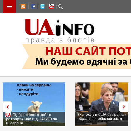
Експослу в США Стефанішині
Підбірка блогожаб та
обрали запобіжний захід
фотоприколів від UAINFO за
10 серпня