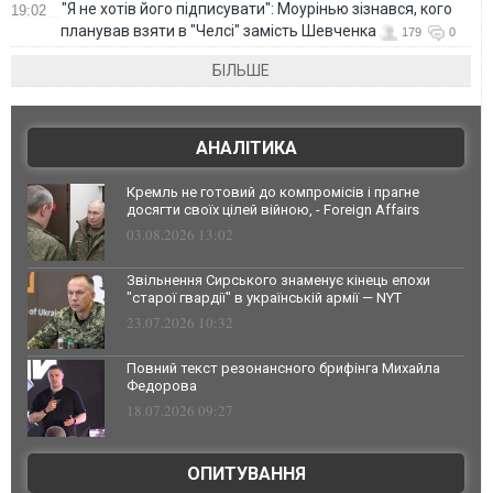
"Я не хотів його підписувати": Моурінью зізнався, кого
19:02
планував взяти в "Челсі" замість Шевченка
179
0
БІЛЬШЕ
АНАЛІТИКА
Кремль не готовий до компромісів і прагне
досягти своїх цілей війною, - Foreign Affairs
03.08.2026 13:02
Звільнення Сирського знаменує кінець епохи
"старої гвардії" в українській армії — NYT
23.07.2026 10:32
Повний текст резонансного брифінга Михайла
Федорова
18.07.2026 09:27
ОПИТУВАННЯ