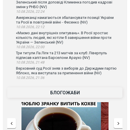
Зеленський після доповіді Клименка погодив кадрові
зміни у РНБО (NV)
10.08.2026, 22:24
Американці намагаються збалансувати позиції України
та Росії в повітряній війні - Фесенко (NV)
10.08.2026, 22:12
«Маємо дані внутрішніх опитувань». В Росії зростає
кількість людей, які хотіли б завершення війни проти
України — Зеленський (NV)
10.08.2026, 22:00
Три титули Ла Ліги та 213 матчів за клуб: Ліверпуль
підписав капітана Барселони Араухо (NV)
10.08.2026, 21:48
Верховний суд Росії зняв з виборів до Держдуми партію
Яблоко, яка виступала за припинення війни (NV)
10.08.2026, 21:36
БЛОГОЖАБИ