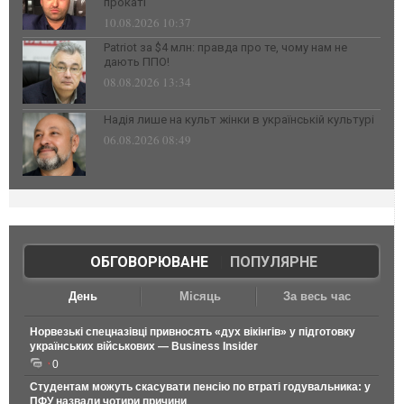
прокаті
10.08.2026 10:37
Patriot за $4 млн: правда про те, чому нам не
дають ППО!
08.08.2026 13:34
Надія лише на культ жінки в українській культурі
06.08.2026 08:49
ОБГОВОРЮВАНЕ
|
ПОПУЛЯРНЕ
День
Місяць
За весь час
Норвезькі спецназівці привносять «дух вікінгів» у підготовку
українських військових — Business Insider
0
Студентам можуть скасувати пенсію по втраті годувальника: у
ПФУ назвали чотири причини