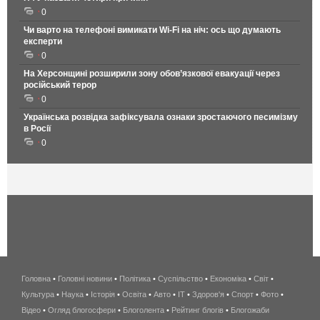
0
Чи варто на телефонi вимикати Wi-Fi на ніч: ось що думають
експерти
0
На Херсонщині розширили зону обов’язкової евакуації через
російський терор
0
Українська розвідка зафіксувала ознаки зростаючого песимізму
в Росії
0
Головна
•
Головні новини
•
Політика
•
Суспільство
•
Економіка
беспроводной
•
Світ
•
Культура
•
Наука
•
Історія
•
Освіта
•
Авто
•
IT
•
Здоров'я
интернет
•
Спорт
•
Фото
•
Відео
•
Огляд блогосфери
•
Блоголента
•
Рейтинг блогів
киев
•
Блогожаби