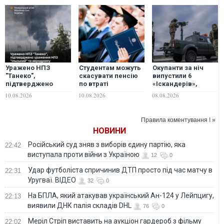
Уражено НПЗ
Студентам можуть
Окупанти за ніч
"Танеко",
скасувати пенсію
випустили 6
підтверджено
по втраті
«Іскандерів»,
ураження НПЗ
годувальника: у
ракети С-400 та
10.08.2026
10.08.2026
08.08.2026
"Ільський" та
ПФУ назвали
понад 150 дронів
аеродрому "Гвардійське",
чотири причини
різного типу
- Генштаб ЗСУ
Правила коментування ! »
НОВИНИ
Російський суд зняв з виборів єдину партію, яка
22:42
виступала проти війни з Україною
12
0
Удар футболіста спричинив ДТП просто під час матчу в
22:31
Уругваї. ВІДЕО
32
0
На БПЛА, який атакував український Ан-124 у Лейпцигу,
22:13
виявили ДНК палія складів DHL
76
0
Меріл Стріп виставить на аукціон гардероб з фільму
22:02