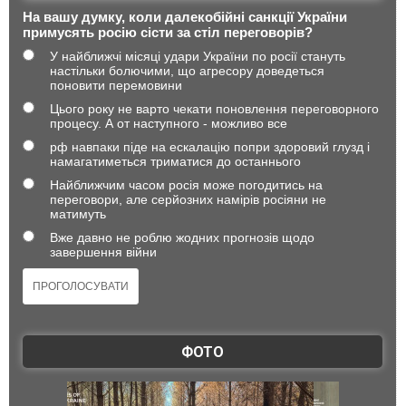
На вашу думку, коли далекобійні санкції України
примусять росію сісти за стіл переговорів?
У найближчі місяці удари України по росії стануть
настільки болючими, що агресору доведеться
поновити перемовини
Цього року не варто чекати поновлення переговорного
процесу. А от наступного - можливо все
рф навпаки піде на ескалацію попри здоровий глузд і
намагатиметься триматися до останнього
Найближчим часом росія може погодитись на
переговори, але серйозних намірів росіяни не
матимуть
Вже давно не роблю жодних прогнозів щодо
завершення війни
ФОТО