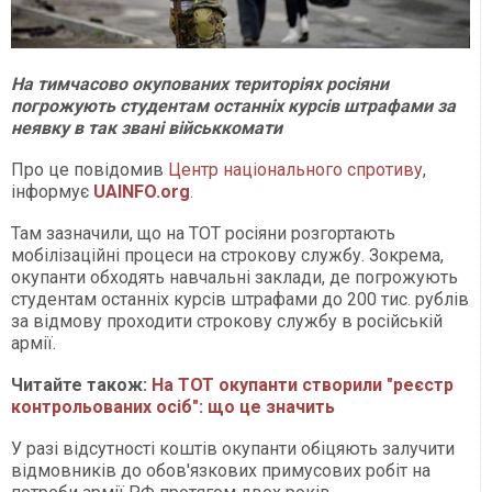
На тимчасово окупованих територіях росіяни
погрожують студентам останніх курсів штрафами за
неявку в так звані військкомати
Про це повідомив
Центр національного спротиву
,
інформує
UAINFO.org
.
Там зазначили, що на ТОТ росіяни розгортають
мобілізаційні процеси на строкову службу. Зокрема,
окупанти обходять навчальні заклади, де погрожують
студентам останніх курсів штрафами до 200 тис. рублів
за відмову проходити строкову службу в російській
армії.
Читайте також:
На ТОТ окупанти створили "реєстр
контрольованих осіб": що це значить
У разі відсутності коштів окупанти обіцяють залучити
відмовників до обов'язкових примусових робіт на