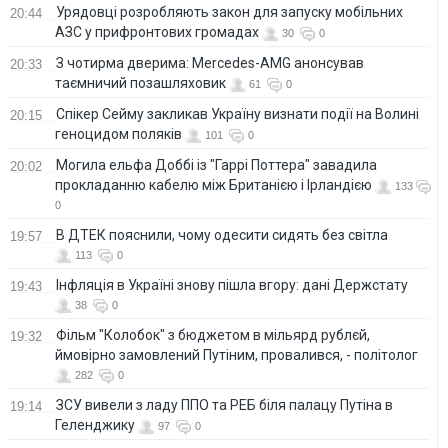
Урядовці розробляють закон для запуску мобільних
20:44
АЗС у прифронтових громадах
30
0
З чотирма дверима: Mercedes-AMG анонсував
20:33
таємничий позашляховик
61
0
Спікер Сейму закликав Україну визнати події на Волині
20:15
геноцидом поляків
101
0
Могила ельфа Доббі із "Гаррі Поттера" завадила
20:02
прокладанню кабелю між Британією і Ірландією
133
0
В ДТЕК пояснили, чому одесити сидять без світла
19:57
113
0
Інфляція в Україні знову пішла вгору: дані Держстату
19:43
38
0
Фільм "Колобок" з бюджетом в мільярд рублєй,
19:32
ймовірно замовлений Путіним, провалився, - політолог
282
0
ЗСУ вивели з ладу ППО та РЕБ біля палацу Путіна в
19:14
Геленджику
97
0