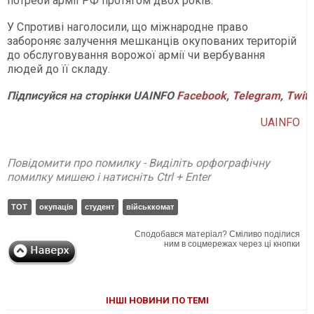
потреби армії РФ протягом двох років.
У Спротиві наголосили, що міжнародне право
забороняє залучення мешканців окупованих територій
до обслуговування ворожої армії чи вербування
людей до її складу.
Підписуйся
на
сторінки
UAINFO
Facebook
,
Telegram
,
Twitt
UAINFO
Повідомити про помилку - Виділіть орфографічну
помилку мишею і натисніть Ctrl + Enter
ТОТ
окупація
студент
військкомат
Сподобався матеріал? Сміливо поділися
ним в соцмережах через ці кнопки
ІНШІ НОВИНИ ПО ТЕМІ