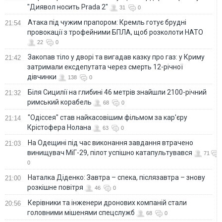
"Диявол носить Prada 2"
31
0
Атака під чужим прапором: Кремль готує брудні
21:54
провокації з трофейними БПЛА, щоб розколоти НАТО
22
0
Закопав тіло у дворі та вигадав казку про газ: у Криму
21:42
затримали ексдепутата через смерть 12-річної
дівчинки
138
0
Біля Сицилії на глибині 46 метрів знайшли 2100-річний
21:32
римський корабель
68
0
"Одіссея" став найкасовішим фільмом за кар'єру
21:14
Крістофера Нолана
63
0
На Одещині під час виконання завдання втрачено
21:03
винищувач МіГ-29, пілот успішно катапультувався
71
0
Наталка Діденко: Завтра – спека, післязавтра – знову
21:00
розкішне повітря
46
0
Керівники та інженери дронових компаній стали
20:56
головними мішенями спецслужб
68
0