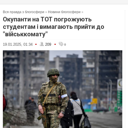
Вся правда з блогосфери
»
Новини блогосфери
»
Окупанти на ТОТ погрожують
студентам і вимагають прийти до
"військкомату"
•
•
19.01.2025, 01:34
209
0