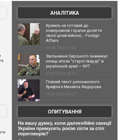
АНАЛІТИКА
Кремль не готовий до
компромісів і прагне досягти
своїх цілей війною, - Foreign
Affairs
03.08.2026 13:02
о
Звільнення Сирського знаменує
та
кінець епохи "старої гвардії" в
українській армії — NYT
23.07.2026 10:32
Повний текст резонансного
брифінга Михайла Федорова
18.07.2026 09:27
ОПИТУВАННЯ
На вашу думку, коли далекобійні санкції
України примусять росію сісти за стіл
ати
переговорів?