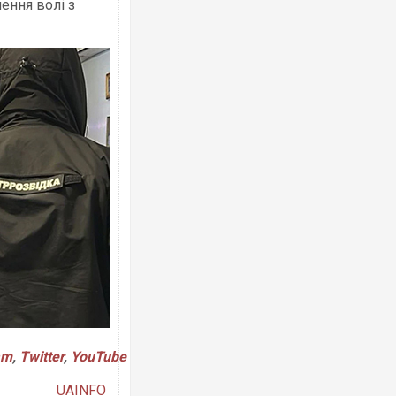
ення волі з
Ворог завдав комбінованого удару по
двоє поранених. Ще десятеро постра
після атаки БПЛА по ринку на Сумщині
Вже вивели на тести: Ferrari готує оно
позашляховика Purosangue. ВІДЕО
am
,
Twitter
,
YouTube
UAINFO