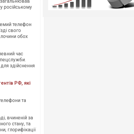
 узагальнював
му російському
ремий телефон
їзді свого
злочини обох
певний час
 спецслужби.
 для здійснення
ентів РФ, які
телефони та
ді, вчиненій за
ого стану, та
ни, глорифікації