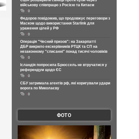
США розширили санкції проти Куби через
військову співпрацю з Росією та Китаєм
0
Федоров повідомив, що продовжує переговори з
Маском щодо використання Starlink для
ураження цілей у РФ
0
Операція "Чесний призов": на Закарпатті
ДБР викрило екскерівників РТЦК та СП на
незаконному "списанні" понад тисячі чоловіків
0
Ісландія попросила Брюссель не втручатися у
референдум щодо ЄС
0
СБУ затримала агентів рф, які коригували удари
ворога по Миколаєву
0
ФОТО