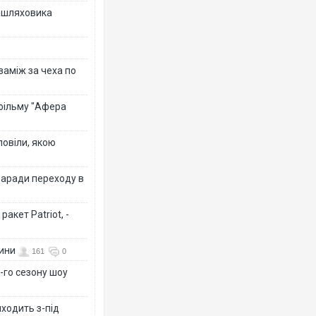
зашляховика
 заміж за чеха по
 фільму "Афера
повіли, якою
заради переходу в
акет Patriot, -
вини
161
0
-го сезону шоу
иходить з-під