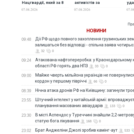
Нацгвардії, який за 8
активістів за
уда
тис. доларів продавав
несанкціоновану
Ми
07.08.2026
07.08.2026
07.0
"легальний виїзд" за
поїздку в Україну
кордон
Пра
НОВИНИ
Дії РФ щодо повного захоплення грузинських зе
09:48
залишаться без відповіді - спільна заява чотирьо
32
0
Атакована нафтопереробка: у Краснодарському к
09:24
області РФ горять два НПЗ
33
0
Майже чверть мільйона українців не повернулися 
09:00
кордон у першому півріччі
66
0
Нічна атака дронів РФ на Київщину: загинули троє
08:39
Штучний інтелект у китайській армії: впроваджує
23:55
планування масованих авіаударів
133
0
В місті Аспендос у Туреччині знайшли 2,2-метро
23:30
статую бога лікування
168
0
Брат Анджеліни Джолі зробив камінг-аут
23:02
533