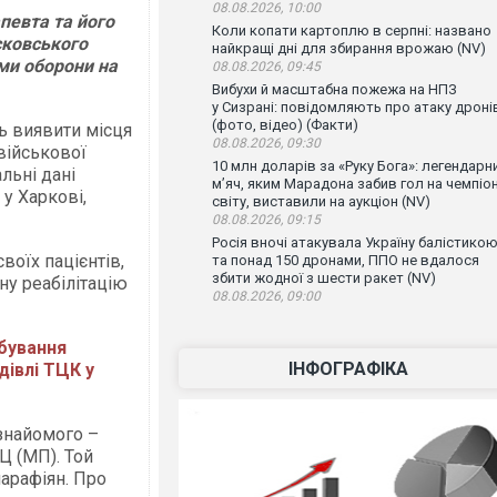
08.08.2026, 10:00
певта та його
Коли копати картоплю в серпні: названо
сковського
найкращі дні для збирання врожаю (NV)
ами оборони на
08.08.2026, 09:45
Вибухи й масштабна пожежа на НПЗ
у Сизрані: повідомляють про атаку дроні
(фото, відео) (Факти)
ь виявити місця
08.08.2026, 09:30
військової
10 млн доларів за «Руку Бога»: легендарн
льні дані
м’яч, яким Марадона забив гол на чемпіон
у Харкові,
світу, виставили на аукціон (NV)
08.08.2026, 09:15
Росія вночі атакувала Україну балістико
воїх пацієнтів,
та понад 150 дронами, ППО не вдалося
збити жодної з шести ракет (NV)
ну реабілітацію
08.08.2026, 09:00
бування
ІНФОГРАФІКА
дівлі ТЦК у
 знайомого –
Ц (МП). Той
арафіян. Про