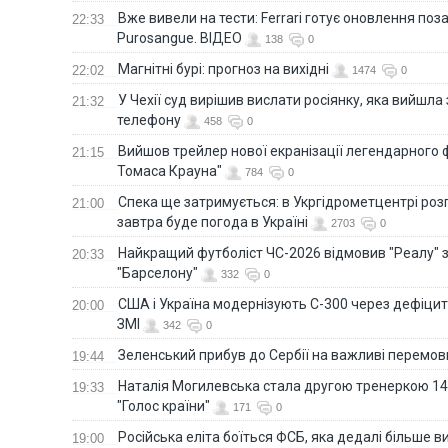
Вже вивели на тести: Ferrari готує оновлення по
22:33
Purosangue. ВІДЕО
138
0
Магнітні бурі: прогноз на вихідні
22:02
1474
0
У Чехії суд вирішив вислати росіянку, яка вийшла
21:32
телефону
458
0
Вийшов трейлер нової екранізації легендарного
21:15
Томаса Крауна"
784
0
Спека ще затримується: в Укргідрометцентрі роз
21:00
завтра буде погода в Україні
2703
0
Найкращий футболіст ЧС-2026 відмовив "Реалу" 
20:33
"Барселону"
332
0
США і Україна модернізують С-300 через дефіцит р
20:00
ЗМІ
342
0
Зеленський прибув до Сербії на важливі перемо
19:44
Наталія Могилевська стала другою тренеркою 14
19:33
"Голос країни"
171
0
Російська еліта боїться ФСБ, яка дедалі більше в
19:00