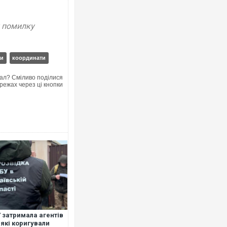
у помилку
ки
координати
ал? Сміливо поділися
режах через ці кнопки
 затримала агентів
 які коригували