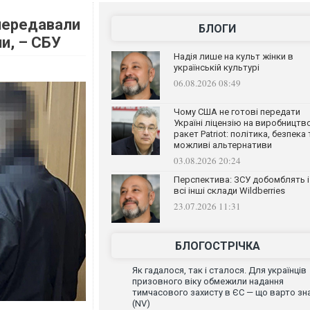
передавали
БЛОГИ
и, – СБУ
Надія лише на культ жінки в
українській культурі
06.08.2026 08:49
Чому США не готові передати
Україні ліцензію на виробництв
ракет Patriot: політика, безпека 
можливі альтернативи
03.08.2026 20:24
Перспектива: ЗСУ добомблять і
всі інші склади Wildberries
23.07.2026 11:31
БЛОГОСТРІЧКА
Як гадалося, так і сталося. Для українців
призовного віку обмежили надання
тимчасового захисту в ЄС — що варто зн
(NV)