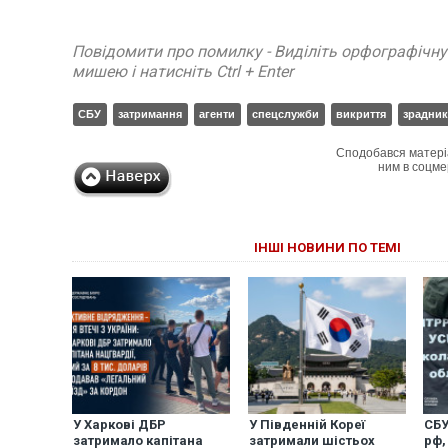
Повідомити про помилку - Виділіть орфографічн
мишею і натисніть Ctrl + Enter
СБУ
затримання
агенти
спецслужби
викриття
зрадни
Сподобався матері
ним в соцме
ІНШІ НОВИНИ ПО ТЕМІ
У Харкові ДБР
У Південній Кореї
СБУ
затримало капітана
затримали шістьох
рф,