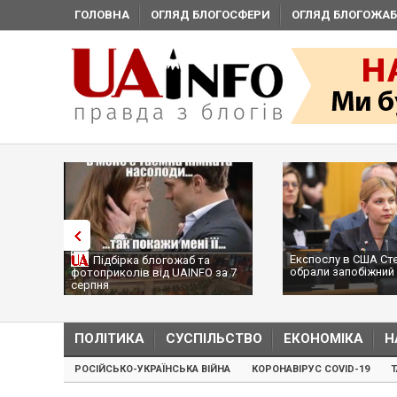
ГОЛОВНА
ОГЛЯД БЛОГОСФЕРИ
ОГЛЯД БЛОГОЖАБ
Експослу в США Ст
Підбірка блогожаб та
обрали запобіжний 
фотоприколів від UAINFO за 7
серпня
ПОЛІТИКА
СУСПІЛЬСТВО
ЕКОНОМІКА
Н
РОСІЙСЬКО-УКРАЇНСЬКА ВІЙНА
КОРОНАВІРУС COVID-19