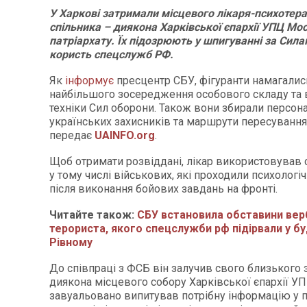
У Харкові затримали місцевого лікаря-психотера
спільника – диякона Харківської єпархії УПЦ Мо
патріархату. Їх підозрюють у шпигуванні за Сил
користь спецслужб РФ.
Як
інформує
пресцентр СБУ, фігуранти намагалис
найбільшого зосередження особового складу та 
техніки Сил оборони. Також вони збирали персона
українських захисників та маршрути пересування 
передає
UAINFO.org
.
Щоб отримати розвіддані, лікар використовував с
у тому числі військових, які проходили психологіч
після виконання бойових завдань на фронті.
Читайте також:
СБУ встановила обставини вер
терориста, якого спецслужби рф підірвали у бу
Рівному
До співпраці з ФСБ він залучив свого близького
диякона місцевого собору Харківської єпархії УП
завуальовано випитував потрібну інформацію у п