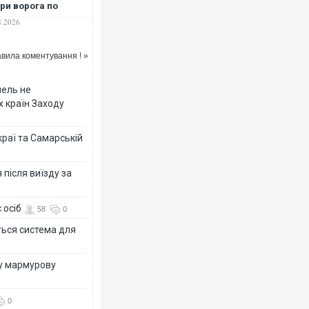
ри ворога по
колаєву
8.2026
вила коментування ! »
мель не
х країн Заходу
раї та Самарській
після виїзду за
 осіб
58
0
ться система для
ву мармурову
0