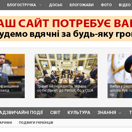
БЛОГОСТРІЧКА
ДОСЬЄ
БЛОГОЖАБИ
ФОТО
ВІДЕО
ефанішиній
Трамп не передасть Україні
Вибух у рес
захід
сотні ракет до Patriot, бо у США
ціллю був г
...
пр...
АДЗВИЧАЙНІ ПОДІЇ
СВІТ
КУЛЬТУРА
ЗНАННЯ
ТАРИФИ
ПОДВИГИ УКРАЇНЦІВ