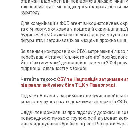
отримані відомості він повідомляв лікарю, який
так званий звіт і месенджером відправляв своє
куратору.
Для комунікації з ФСБ агент використовував ок
та сім-карту, яку ховав у поштовій скриньці в під’
будинку. Втім Служба безпеки задокументувала 
фігурантів і затримала їх за місцями проживання.
За даними контррозвідки СБУ, затриманий лікар 
перебував у статусі "сплячого агента" російської
Його "активували" дистанційно навесні 2024 року
підривної діяльності у Харкові.
Читайте також:
СБУ та Нацполіція затримали аг
підірвали вибухівку біля ТЦК у Павлограді
Під час обшуків у затриманих вилучили мобільні 
комп’ютерну техніку із доказами співпраці з ФСБ.
Слідчі повідомили їм про підозру у державній зра
попередньою змовою групою осіб в умовах воєнн
виправдовуванні збройної агресії РФ проти Украї