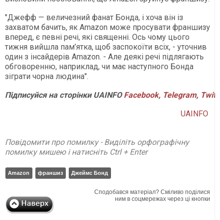
"Джефф — величезний фанат Бонда, і хоча він із
захватом бачить, як Amazon може просувати франшизу
вперед, є певні речі, які священні. Ось чому цього
тижня вийшла пам’ятка, щоб заспокоїти всіх, - уточнив
один з інсайдерів Amazon. - Але деякі речі підлягають
обговоренню, наприклад, чи має наступного Бонда
зіграти чорна людина".
Підписуйся
на
сторінки
UAINFO
Facebook
,
Telegram
,
Twitt
UAINFO
Повідомити про помилку - Виділіть орфографічну
помилку мишею і натисніть Ctrl + Enter
Amazon
франшиз
Джеймс Бонд
Сподобався матеріал? Сміливо поділися
ним в соцмережах через ці кнопки