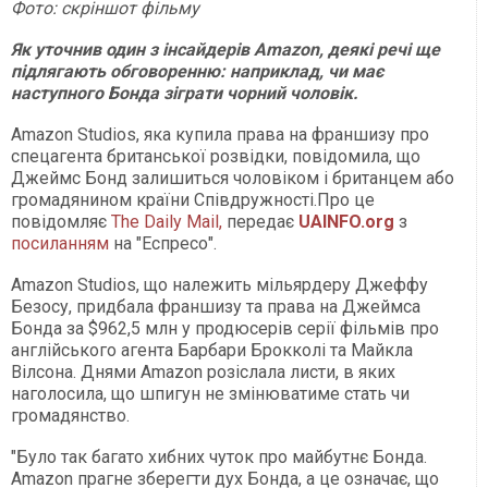
Фото: скріншот фільму
Як уточнив один з інсайдерів Amazon, деякі речі ще
підлягають обговоренню: наприклад, чи має
наступного Бонда зіграти чорний чоловік.
Amazon Studios, яка купила права на франшизу про
спецагента британської розвідки, повідомила, що
Джеймс Бонд залишиться чоловіком і британцем або
громадянином країни Співдружності.Про це
повідомляє
The Daily Mail,
передає
UAINFO.org
з
посиланням
на "Еспресо".
Amazon Studios, що належить мільярдеру Джеффу
Безосу, придбала франшизу та права на Джеймса
Бонда за $962,5 млн у продюсерів серії фільмів про
англійського агента Барбари Брокколі та Майкла
Вілсона. Днями Amazon розіслала листи, в яких
наголосила, що шпигун не змінюватиме стать чи
громадянство.
"Було так багато хибних чуток про майбутнє Бонда.
Amazon прагне зберегти дух Бонда, а це означає, що