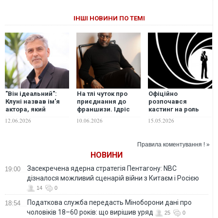
ІНШІ НОВИНИ ПО ТЕМІ
"Він ідеальний":
На тлі чуток про
Офіційно
Клуні назвав ім'я
приєднання до
розпочався
актора, який
франшизи. Ідріс
кастинг на роль
підходить на роль
Ельба заявив, що
нового Джеймса
12.06.2026
10.06.2026
15.05.2026
нового Джеймса
глядачі не
Бонда
Бонда
сприймуть
темношкірого
Правила коментування ! »
Джеймса Бонда
НОВИНИ
Засекречена ядерна стратегія Пентагону: NBC
19:00
дізналося можливий сценарій війни з Китаєм і Росією
14
0
Податкова служба передасть Міноборони дані про
18:54
чоловіків 18–60 років: що вирішив уряд
25
0