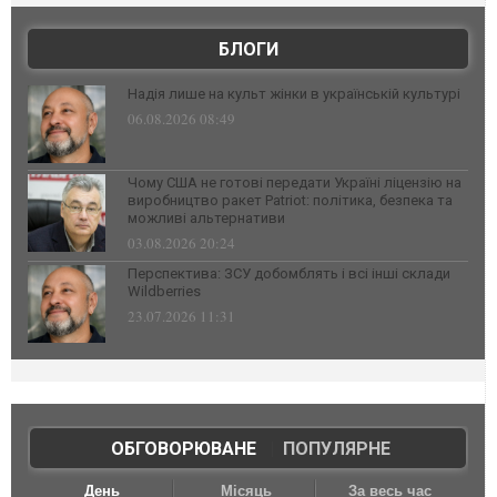
БЛОГИ
Надія лише на культ жінки в українській культурі
06.08.2026 08:49
Чому США не готові передати Україні ліцензію на
виробництво ракет Patriot: політика, безпека та
можливі альтернативи
03.08.2026 20:24
Перспектива: ЗСУ добомблять і всі інші склади
Wildberries
23.07.2026 11:31
ОБГОВОРЮВАНЕ
|
ПОПУЛЯРНЕ
День
Місяць
За весь час