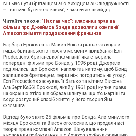
він має бути британцем або вихідцем зі Співдружності
– і він має бути чоловіком", - зазначив інсайдер.
Читайте також:
"Настав час": власники прав на
фільми про Джеймса Бонда дозволили компанії
Amazon знімати продовження франшизи
Барбара Брокколі та Майкл Вілсон ревно захищали
імідж британського героя з моменту придбання Eon
Productions, британської компанії, яка створила
попередні фільми про Бонда, у 1995 році. Джерела
поділились, що Брокколі наполягла на тому, щоб Бонд
залишився британцем, перш ніж погодитись на угоду.
Eon Productions заснував її батько та вітчим Вілсона
Альберт Каббі Брокколі, який у 1961 році купив права
на екранне втілення образа шпигуна, що п’є мартіні та
веде розпусний спосіб життя, у його творця Яна
Флемінга.
Відтоді було знято 25 фільмів про Бонда. Але минулого
місяця Брокколі та Вілсон оголосили, що продали всі
творчі права компанії Amazon. Шанувальники
висловили побоювання, що Amazon зруйнує франшизу.