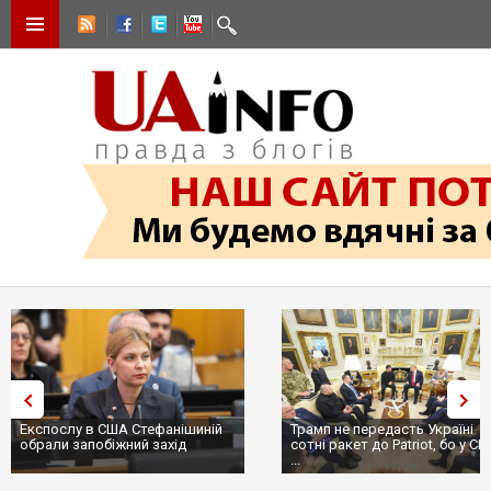
Експослу в США Стефанішиній
Трамп не передасть Україні
обрали запобіжний захід
сотні ракет до Patriot, бо у С
...