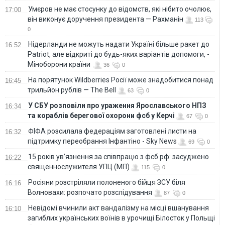
Умєров не має стосунку до відомств, які нібито очолює,
17:00
він виконує доручення президента — Рахманін
113
0
Нідерланди не можуть надати Україні більше ракет до
16:52
Patriot, але відкриті до будь-яких варіантів допомоги, -
Міноборони країни
36
0
На порятунок Wildberries Росії може знадобитися понад
16:45
трильйон рублів — The Bell
63
0
У СБУ розповіли про ураження Ярославського НПЗ
16:34
та кораблів берегової охорони фсб у Керчі
67
0
ФІФА розсилала федераціям заготовлені листи на
16:32
підтримку переобрання Інфантіно - Sky News
69
0
15 років ув’язнення за співпрацю з фсб рф: засуджено
16:22
священнослужителя УПЦ (МП)
115
0
Росіяни розстріляли полоненого бійця ЗСУ біля
16:16
Волновахи: розпочато розслідування
87
0
Невідомі вчинили акт вандалізму на місці вшанування
16:10
загиблих українських воїнів в урочищі Білосток у Польщі