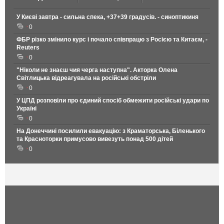
У Києві завтра - сильна спека, +37+39 градусів. - синоптикиня
0
ФБР різко змінило курс і почало співпрацю з Росією та Китаєм, -
Reuters
0
"Ніколи не знаєш чия черга наступна". Акторка Олена
Світлицька відреагувала на російські обстріли
0
У ЦПД розповіли про єдиний спосіб обмежити російські удари по
Україні
0
На Донеччині посилили евакуацію: з Краматорська, Біленького
та Красноторки примусово вивезуть понад 500 дітей
0