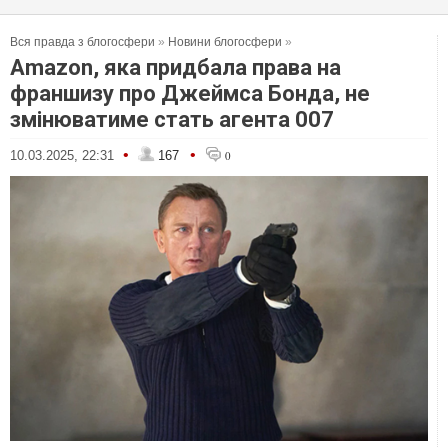
Вся правда з блогосфери
»
Новини блогосфери
»
Amazon, яка придбала права на
франшизу про Джеймса Бонда, не
змінюватиме стать агента 007
•
•
10.03.2025, 22:31
167
0