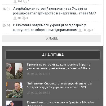
104
0
Азербайджан готовий постачати газ Україні та
16:01
розширювати партнерство в енергетиці, - глава МЗС
40
0
В Німеччині затримали українця за підозрою у
15:44
шпигунстві за оборонним підприємством
58
0
БІЛЬШЕ
АНАЛІТИКА
Кремль не готовий до компромісів і прагне
досягти своїх цілей війною, - Foreign Affairs
03.08.2026 13:02
Звільнення Сирського знаменує кінець епохи
"старої гвардії" в українській армії — NYT
23.07.2026 10:32
Повний текст резонансного брифінга Михайла