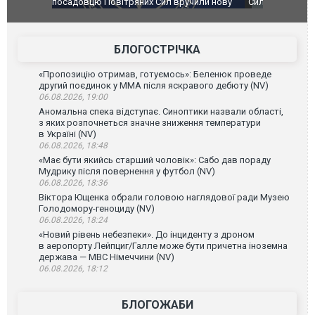
чили нову
Сили оборони уразили Ярославський НПЗ:
Неймар вла
губернатор регіону заявив про наймасштабнішу
"Сантоса".
атаку. ВІДЕО
БЛОГОСТРІЧКА
«Пропозицію отримав, готуємось»: Беленюк проведе
другий поєдинок у ММА після яскравого дебюту (NV)
06.08.2026, 19:00
Аномальна спека відступає. Синоптики назвали області,
з яких розпочнеться значне зниження температури
в Україні (NV)
06.08.2026, 18:48
«Має бути якийсь старший чоловік»: Сабо дав пораду
Мудрику після повернення у футбол (NV)
06.08.2026, 18:36
Віктора Ющенка обрали головою наглядової ради Музею
Голодомору-геноциду (NV)
06.08.2026, 18:24
«Новий рівень небезпеки». До інциденту з дроном
в аеропорту Лейпциг/Галле може бути причетна іноземна
держава — МВС Німеччини (NV)
06.08.2026, 18:12
БЛОГОЖАБИ