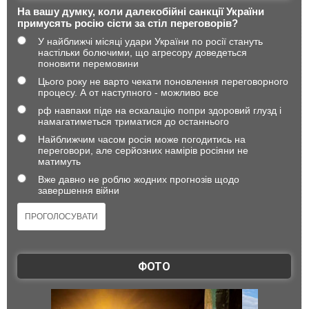
На вашу думку, коли далекобійні санкції України
примусять росію сісти за стіл переговорів?
У найближчі місяці удари України по росії стануть
настільки болючими, що агресору доведеться
поновити перемовини
Цього року не варто чекати поновлення переговорного
процесу. А от наступного - можливо все
рф навпаки піде на ескалацію попри здоровий глузд і
намагатиметься триматися до останнього
Найближчим часом росія може погодитись на
переговори, але серйозних намірів росіяни не
матимуть
Вже давно не роблю жодних прогнозів щодо
завершення війни
ФОТО