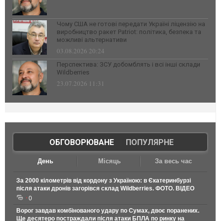
Чому США не готові передати Україні ліцензію на
виробництво ракет Patriot: політика, безпека та
можливі альтернативи
03.08.2026 20:24
Перспектива: ЗСУ добомблять і всі інші склади
Wildberries
23.07.2026 11:31
ОБГОВОРЮВАНЕ
|
ПОПУЛЯРНЕ
День
Місяць
За весь час
За 2000 кілометрів від кордону з Україною: в Єкатеринбурзі
після атаки дронів загорівся склад Wildberries. ФОТО. ВІДЕО
0
Ворог завдав комбінованого удару по Сумах, двоє поранених.
Ще десятеро постраждали після атаки БПЛА по ринку на