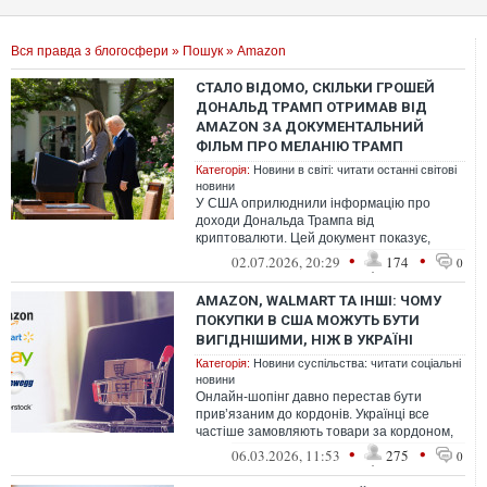
Вся правда з блогосфери
»
Пошук
» Amazon
СТАЛО ВІДОМО, СКІЛЬКИ ГРОШЕЙ
ДОНАЛЬД ТРАМП ОТРИМАВ ВІД
AMAZON ЗА ДОКУМЕНТАЛЬНИЙ
ФІЛЬМ ПРО МЕЛАНІЮ ТРАМП
Категорія:
Новини в світі: читати останні світові
новини
У США оприлюднили інформацію про
доходи Дональда Трампа від
криптовалюти. Цей документ показує,
скільки йому заплатила компанія
•
•
02.07.2026, 20:29
174
0
Amazon за документальн...
AMAZON, WALMART ТА ІНШІ: ЧОМУ
ПОКУПКИ В США МОЖУТЬ БУТИ
ВИГІДНІШИМИ, НІЖ В УКРАЇНІ
Категорія:
Новини суспільства: читати соціальні
новини
Онлайн-шопінг давно перестав бути
прив’язаним до кордонів. Українці все
частіше замовляють товари за кордоном,
адже це дає доступ до значно ширшого
•
•
06.03.2026, 11:53
275
0
ас...