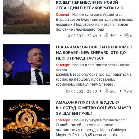
КОЛЕЦ" ПЕРЕНЕСЛИ ИЗ НОВОЙ
ЗЕЛАНДИИ В ВЕЛИКОБРИТАНИЮ
Категорія:
Новини культури в Україні та світі
Второй сезон будет сниматься уже в новых
локациях. Подготовка начнется в первой
половине следующего года
•
•
14.08.2021, 22:49
590
0
ГЛАВА AMAZON ПОЛЕТИТЬ В КОСМОС
НА КОРАБЛІ NEW SHEPARD: ХТО ДО
НЬОГО ПРИЄДНАЄТЬСЯ
Категорія:
Новини в світі: читати останні світові
новини
Джефф Безос оголосив, що відправиться в
космос на першому пілотованому
космічному кораблі New Shepard,
створеному його компанією Blue Origin.
•
•
07.06.2021, 22:13
565
0
Разом з ...
AMAZON КУПУЄ ГОЛЛІВУДСЬКУ
КІНОСТУДІЮ METRO GOLDWYN MAYER
ЗА ШАЛЕНІ ГРОШІ
Категорія:
Новини культури в Україні та світі
Онлайн-ритейлер Amazon купує
американську кіностудію Metro-Goldwyn-
Mayer (MGM) за 8,45 млрд доларів.