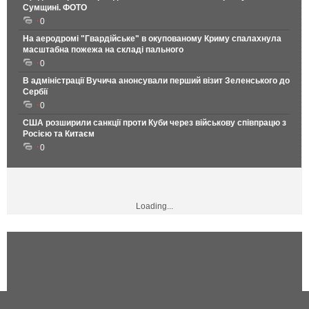
Сумщині. ФОТО
0
На аеродромі "Гвардійське" в окупованому Криму спалахнула
масштабна пожежа на складі пального
0
В адміністрації Вучича анонсували перший візит Зеленського до
Сербії
0
США розширили санкції проти Куби через військову співпрацю з
Росією та Китаєм
0
Loading...