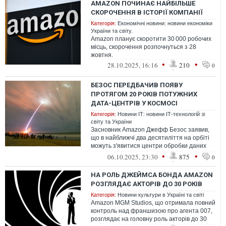
AMAZON ПОЧИНАЄ НАЙБІЛЬШЕ
СКОРОЧЕННЯ В ІСТОРІЇ КОМПАНІЇ
Категорія:
Економічні новини: новини економіки
України та світу.
Amazon планує скоротити 30 000 робочих
місць, скорочення розпочнуться з 28
жовтня.
•
•
28.10.2025, 16:16
210
0
БЕЗОС ПЕРЕДБАЧИВ ПОЯВУ
ПРОТЯГОМ 20 РОКІВ ПОТУЖНИХ
ДАТА-ЦЕНТРІВ У КОСМОСІ
Категорія:
Новини ІТ: новини ІТ-технологій зі
світу та України
Засновник Amazon Джефф Безос заявив,
що в найближчі два десятиліття на орбіті
можуть з'явитися центри обробки даних
потужністю в гігавати. Такі об'єкт...
•
•
06.10.2025, 23:30
875
0
НА РОЛЬ ДЖЕЙМСА БОНДА AMAZON
РОЗГЛЯДАЄ АКТОРІВ ДО 30 РОКІВ
Категорія:
Новини культури в Україні та світі
Amazon MGM Studios, що отримала повний
контроль над франшизою про агента 007,
розглядає на головну роль акторів до 30