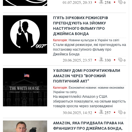
років. Серед них Джейкоб Елорді,...
•
•
01.07.2025, 20:33
258
0
П'ЯТЬ ЗІРКОВИХ РЕЖИСЕРІВ
ПРЕТЕНДУЮТЬ НА ЗЙОМКУ
НАСТУПНОГО ФІЛЬМУ ПРО
ДЖЕЙМСА БОНДА
Категорія:
Новини культури в Україні та світі
Стали відомі режисери, які претендують на
постановку наступного фільму про
Джеймса Бонда
•
•
20.06.2025, 23:57
330
0
У БІЛОМУ ДОМІ РОЗКРИТИКУВАЛИ
AMAZON ЧЕРЕЗ "ВОРОЖИЙ
ПОЛІТИЧНИЙ АКТ"
Категорія:
Економічні новини: новини економіки
України та світу.
На маркетплейсі Amazon у США
збираються показувати, на скільки вартість
товарів зросла через запроваджені
президентом Дональдом Трампом мита.
•
•
30.04.2025, 14:52
257
0
AMAZON, ЯКА ПРИДБАЛА ПРАВА НА
ФРАНШИЗУ ПРО ДЖЕЙМСА БОНДА,