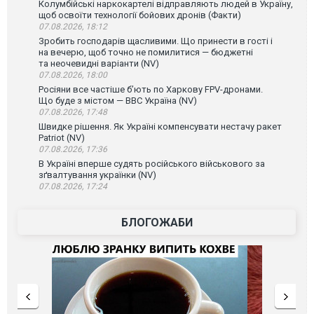
Колумбійські наркокартелі відправляють людей в Україну,
щоб освоїти технології бойових дронів (Факти)
07.08.2026, 18:12
Зробить господарів щасливими. Що принести в гості і
на вечерю, щоб точно не помилитися — бюджетні
та неочевидні варіанти (NV)
07.08.2026, 18:00
Росіяни все частіше бʼють по Харкову FPV-дронами.
Що буде з містом — ВВС Україна (NV)
07.08.2026, 17:48
Швидке рішення. Як Україні компенсувати нестачу ракет
Patriot (NV)
07.08.2026, 17:36
В Україні вперше судять російського військового за
зґвалтування українки (NV)
07.08.2026, 17:24
БЛОГОЖАБИ