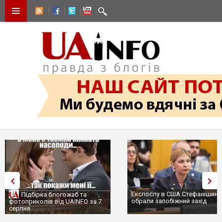
Експослу в США Стефанішині
Підбірка блогожаб та
обрали запобіжний захід
фотоприколів від UAINFO за 7
серпня