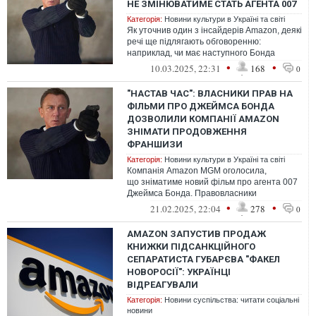
НЕ ЗМІНЮВАТИМЕ СТАТЬ АГЕНТА 007
Категорія:
Новини культури в Україні та світі
Як уточнив один з інсайдерів Amazon, деякі
речі ще підлягають обговоренню:
наприклад, чи має наступного Бонда
зіграти чорний чоловік
•
•
10.03.2025, 22:31
168
0
"НАСТАВ ЧАС": ВЛАСНИКИ ПРАВ НА
ФІЛЬМИ ПРО ДЖЕЙМСА БОНДА
ДОЗВОЛИЛИ КОМПАНІЇ AMAZON
ЗНІМАТИ ПРОДОВЖЕННЯ
ФРАНШИЗИ
Категорія:
Новини культури в Україні та світі
Компанія Amazon MGM оголосила,
що зніматиме новий фільм про агента 007
Джеймса Бонда. Правовласники
франшизи, представники династії
•
•
21.02.2025, 22:04
278
0
Брокколі, уклали о...
AMAZON ЗАПУСТИВ ПРОДАЖ
КНИЖКИ ПІДСАНКЦІЙНОГО
СЕПАРАТИСТА ГУБАРЄВА "ФАКЕЛ
НОВОРОСІЇ": УКРАЇНЦІ
ВІДРЕАГУВАЛИ
Категорія:
Новини суспільства: читати соціальні
новини