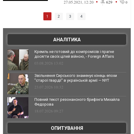
•
•
27.05.2021, 12:20
629
0
1
2
3
4
АНАЛІТИКА
Кремль не готовий до компромісів і прагне
досягти своїх цілей війною, - Foreign Affairs
03.08.2026 13:02
Звільнення Сирського знаменує кінець епохи
"старої гвардії" в українській армії — NYT
23.07.2026 10:32
Повний текст резонансного брифінга Михайла
Федорова
18.07.2026 09:27
ОПИТУВАННЯ