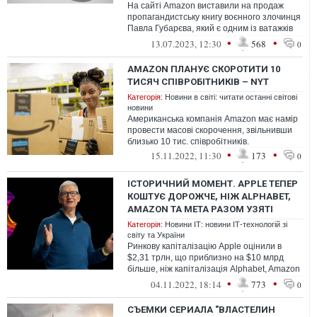
На сайті Amazon виставили на продаж
пропагандистську книгу воєнного злочинця
Павла Губарєва, який є одним із ватажків
терористичного угрупування "ДНР"...
•
•
13.07.2023, 12:30
568
0
AMAZON ПЛАНУЄ СКОРОТИТИ 10
ТИСЯЧ СПІВРОБІТНИКІВ – NYT
Категорія:
Новини в світі: читати останні світові
новини
Американська компанія Amazon має намір
провести масові скорочення, звільнивши
близько 10 тис. співробітників.
•
•
15.11.2022, 11:30
173
0
ІСТОРИЧНИЙ МОМЕНТ. APPLE ТЕПЕР
КОШТУЄ ДОРОЖЧЕ, НІЖ ALPHABET,
AMAZON ТА META РАЗОМ УЗЯТІ
Категорія:
Новини ІТ: новини ІТ-технологій зі
світу та України
Ринкову капіталізацію Apple оцінили в
$2,31 трлн, що приблизно на $10 млрд
більше, ніж капіталізація Alphabet, Amazon
та Meta разом.
•
•
04.11.2022, 18:14
773
0
СЪЕМКИ СЕРИАЛА "ВЛАСТЕЛИН