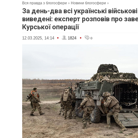
Вся правда з блогосфери
»
Новини блогосфери
»
За день-два всі українські військов
виведені: експерт розповів про за
Курської операції
•
•
12.03.2025, 14:14
1824
0