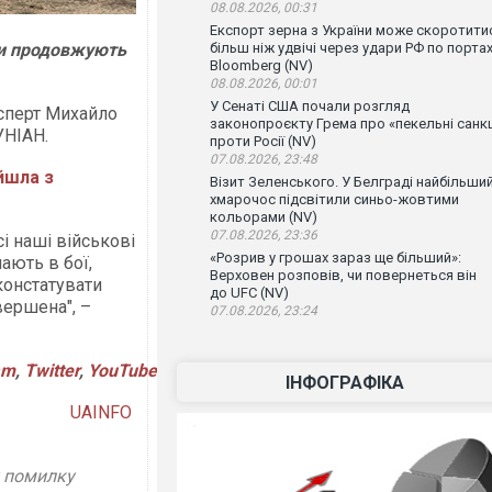
08.08.2026, 00:31
Експорт зерна з України може скоротити
їни продовжують
більш ніж удвічі через удари РФ по порта
Bloomberg (NV)
08.08.2026, 00:01
У Сенаті США почали розгляд
ксперт Михайло
законопроєкту Грема про «пекельні санкц
УНІАН.
проти Росії (NV)
07.08.2026, 23:48
йшла з
Візит Зеленського. У Белграді найбільши
хмарочос підсвітили синьо-жовтими
кольорами (NV)
07.08.2026, 23:36
і наші військові
«Розрив у грошах зараз ще більший»:
ають в бої,
Верховен розповів, чи повернеться він
констатувати
до UFC (NV)
вершена", –
07.08.2026, 23:24
am
,
Twitter
,
YouTube
ІНФОГРАФІКА
UAINFO
у помилку