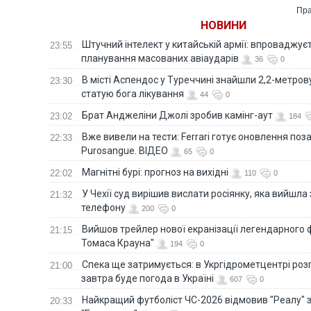
Economist
Пра
НОВИНИ
Штучний інтелект у китайській армії: впроваджує
23:55
планування масованих авіаударів
36
0
В місті Аспендос у Туреччині знайшли 2,2-метро
23:30
статую бога лікування
44
0
Брат Анджеліни Джолі зробив камінг-аут
23:02
184
Вже вивели на тести: Ferrari готує оновлення по
22:33
Purosangue. ВІДЕО
65
0
Магнітні бурі: прогноз на вихідні
22:02
110
0
У Чехії суд вирішив вислати росіянку, яка вийшла
21:32
телефону
200
0
Вийшов трейлер нової екранізації легендарного
21:15
Томаса Крауна"
194
0
Спека ще затримується: в Укргідрометцентрі роз
21:00
завтра буде погода в Україні
607
0
Найкращий футболіст ЧС-2026 відмовив "Реалу" 
20:33