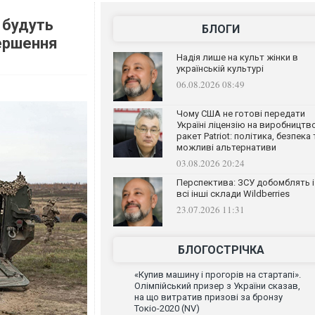
і будуть
БЛОГИ
вершення
Надія лише на культ жінки в
українській культурі
06.08.2026 08:49
Чому США не готові передати
Україні ліцензію на виробництв
ракет Patriot: політика, безпека 
можливі альтернативи
03.08.2026 20:24
Перспектива: ЗСУ добомблять і
всі інші склади Wildberries
23.07.2026 11:31
БЛОГОСТРІЧКА
«Купив машину і прогорів на стартапі».
Олімпійський призер з України сказав,
на що витратив призові за бронзу
Токіо-2020 (NV)