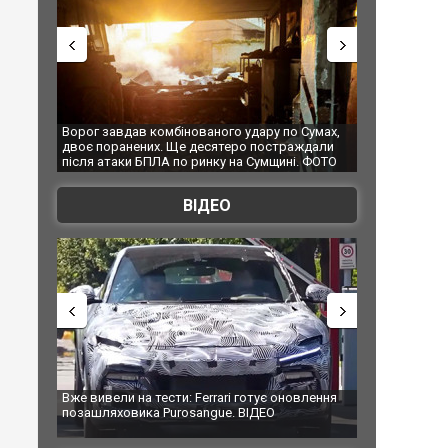
г завдав комбінованого удару по Сумах,
За 2000 кілометрів від корд
 поранених. Ще десятеро постраждали
Єкатеринбурзі після атаки д
я атаки БПЛА по ринку на Сумщині. ФОТО
склад Wildberries. ФОТО. ВІ
ВІДЕО
вивели на тести: Ferrari готує оновлення
Вийшов трейлер нової екран
ашляховика Purosangue. ВІДЕО
фільму "Афера Томаса Крау