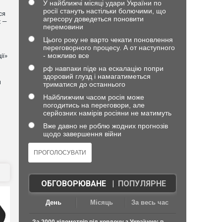
У найближчі місяці удари України по
росії стануть настільки болючими, що
ся
агресору доведеться поновити
х —
перемовини
Цього року не варто чекати поновлення
переговорного процесу. А от наступного
- можливо все
ії»
рф навпаки піде на ескалацію попри
здоровий глузд і намагатиметься
й
триматися до останнього
Найближчим часом росія може
погодитись на переговори, але
серйозних намірів росіяни не матимуть
Вже давно не роблю жодних прогнозів
щодо завершення війни
ОБГОВОРЮВАНЕ
|
ПОПУЛЯРНЕ
День
Місяць
За весь час