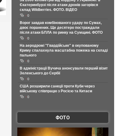
За 2000 кілометрів від кордону з Україною: в
Єкатеринбурзі після атаки дронів загорівся
склад Wildberries. ФОТО. ВІДЕО
0
Ворог завдав комбінованого удару по Сумах,
двоє поранених. Ще десятеро постраждали
після атаки БПЛА по ринку на Сумщині. ФОТО
0
На аеродромі "Гвардійське" в окупованому
Криму спалахнула масштабна пожежа на складі
пального
0
В адміністрації Вучича анонсували перший візит
Зеленського до Сербії
0
США розширили санкції проти Куби через
військову співпрацю з Росією та Китаєм
0
ФОТО