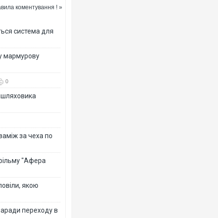
вила коментування ! »
ться система для
ву мармурову
Воро
двоє
післ
0
зашляховика
 заміж за чеха по
 фільму "Афера
повіли, якою
Вже 
поз
заради переходу в