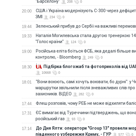
"Барселону"
208
0
США і Україна модернізують С-300 через дефіцит р
20:00
ЗМІ
234
0
Зеленський прибув до Сербії на важливі перемо
19:44
Наталія Могилевська стала другою тренеркою 14
19:33
"Голос країни"
124
0
Російська еліта боїться ФСБ, яка дедалі більше в
19:00
контролю, - Bloomberg
249
0
Підбірка блогожаб та фотоприколів від UAI
18:30
10668
0
"Вони воюють, самі хочуть воювати, бо дурні": у 
18:01
маршрутки звільнили після зневажливих слів про
захисників. ВІДЕО
282
0
Флеш розповів, чому РЕБ не може відхиляти балі
17:44
ЄС вимагає від Туреччини підтверджень, що вона
17:31
російський газ
93
0
До Дня Ялти: оператори "Group 13" провели мо
17:14
південного узбережжя Криму, - ГУР
577
0