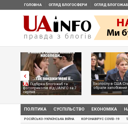
ГОЛОВНА
ОГЛЯД БЛОГОСФЕРИ
ОГЛЯД БЛОГОЖАБ
Експослу в США Ст
Підбірка блогожаб та
обрали запобіжний 
фотоприколів від UAINFO за 7
серпня
ПОЛІТИКА
СУСПІЛЬСТВО
ЕКОНОМІКА
Н
РОСІЙСЬКО-УКРАЇНСЬКА ВІЙНА
КОРОНАВІРУС COVID-19