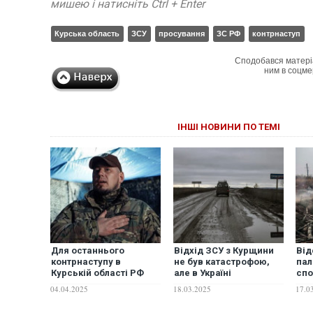
мишею і натисніть Ctrl + Enter
Курська область
ЗСУ
просування
ЗС РФ
контрнаступ
Сподобався матері
ним в соцме
ІНШІ НОВИНИ ПО ТЕМІ
Для останнього
Відхід ЗСУ з Курщини
Від
контрнаступу в
не був катастрофою,
пал
Курській області РФ
але в Україні
спо
кинула всі свої елітні
дискутують, чи міг
роз
04.04.2025
18.03.2025
17.0
сили, – заступник глави
Трамп свідомо йому
вих
ОП
сприяти, – The