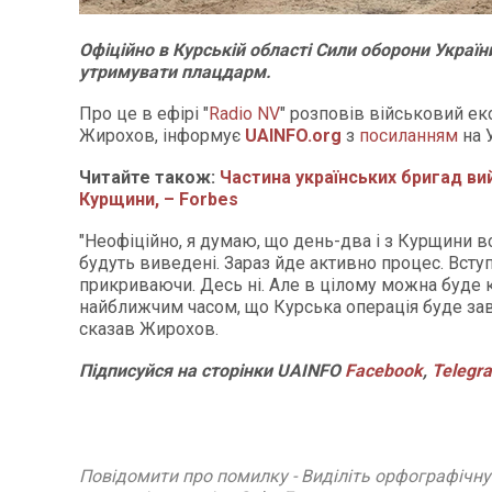
Офіційно в Курській області Сили оборони Укра
утримувати плацдарм.
Про це в ефірі "
Radio NV
" розповів військовий е
Жирохов, інформує
UAINFO.org
з
посиланням
на 
Читайте також:
Частина українських бригад ви
Курщини, – Forbes
"Неофіційно, я думаю, що день-два і з Курщини вс
будуть виведені. Зараз йде активно процес. Вступ
прикриваючи. Десь ні. Але в цілому можна буде 
найближчим часом, що Курська операція буде за
сказав Жирохов.
Підписуйся
на
сторінки
UAINFO
Facebook
,
Telegr
Повідомити про помилку - Виділіть орфографічн