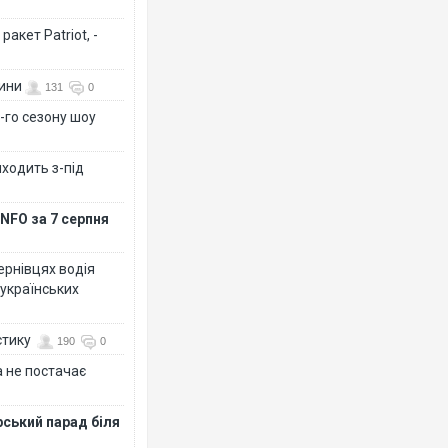
акет Patriot, -
вини
131
0
-го сезону шоу
иходить з-під
NFO за 7 серпня
Чернівцях водія
 українських
стику
190
0
 не постачає
рський парад біля