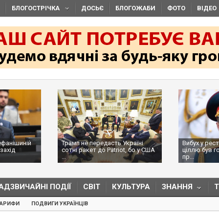
БЛОГОСТРІЧКА
ДОСЬЄ
БЛОГОЖАБИ
ФОТО
ВІДЕО
ефанішиній
Трамп не передасть Україні
Вибух у рес
захід
сотні ракет до Patriot, бо у США
ціллю був г
...
пр...
АДЗВИЧАЙНІ ПОДІЇ
СВІТ
КУЛЬТУРА
ЗНАННЯ
ТАРИФИ
ПОДВИГИ УКРАЇНЦІВ