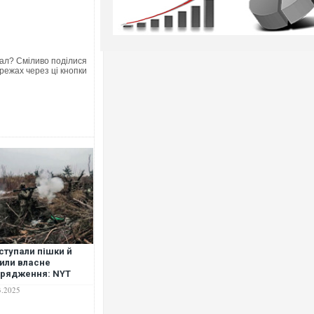
ал? Сміливо поділися
режах через ці кнопки
ступали пішки й
или власне
рядження: NYT
крило подробиці
3.2025
оду ЗСУ з Курщини