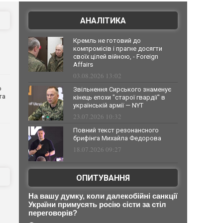
АНАЛІТИКА
Кремль не готовий до
компромісів і прагне досягти
своїх цілей війною, - Foreign
Affairs
03.08.2026 13:02
о
Звільнення Сирського знаменує
та
кінець епохи "старої гвардії" в
українській армії — NYT
23.07.2026 10:32
Повний текст резонансного
брифінга Михайла Федорова
18.07.2026 09:27
ОПИТУВАННЯ
На вашу думку, коли далекобійні санкції
України примусять росію сісти за стіл
переговорів?