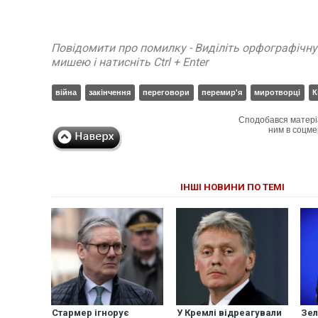
Повідомити про помилку - Виділіть орфографічн
мишею і натисніть Ctrl + Enter
війна
закінчення
переговори
перемир'я
миротворці
К
Сподобався матері
ним в соцме
ІНШІ НОВИНИ ПО ТЕМІ
Стармер ігнорує
У Кремлі відреагували
Зел