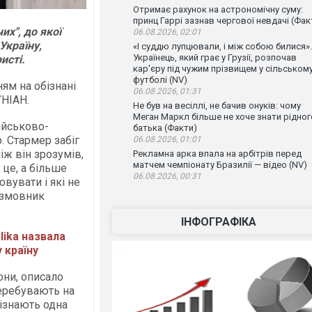
Отримає рахунок на астрономічну суму:
принц Гаррі зазнав чергової невдачі (Фак
их", до якої
06.08.2026, 02:01
Україну,
«І суддю лупцювали, і між собою билися».
Українець, який грає у Грузії, розпочав
исті.
кар'єру під чужим прізвищем у сільськом
футболі (NV)
ям на обізнані
06.08.2026, 01:31
УНІАН.
Не був на весіллі, не бачив онуків: чому
Меган Маркл більше не хоче знати рідног
ійськово-
батька (Факти)
. Стармер забіг
06.08.2026, 01:01
іж він зрозумів,
Рекламна арка впала на арбітрів перед
матчем чемпіонату Бразилії — відео (NV)
це, а більше
06.08.2026, 00:31
овувати і які не
озмовник
ІНФОГРАФІКА
lika назвала
 країну
они, описало
перебувають на
"пізнають одна