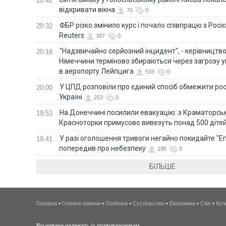
20:42
відкривати вікна
70
0
ФБР різко змінило курс і почало співпрацю з Росіє
20:32
Reuters
387
0
"Надзвичайно серйозний інцидент", - керівництв
20:16
Німеччини терміново збираються через загрозу у
в аеропорту Лейпцига
533
0
У ЦПД розповіли про єдиний спосіб обмежити рос
20:00
Україні
253
0
На Донеччині посилили евакуацію: з Краматорськ
19:53
Красноторки примусово вивезуть понад 500 діте
У разі оголошення тривоги негайно покидайте "Еп
19:41
попередив про небезпеку
195
0
БІЛЬШЕ
Головна
•
Головні новини
•
Політика
•
Суспільство
•
Економіка
•
Світ
•
Кул
Всі новини належать їх правовласникам.