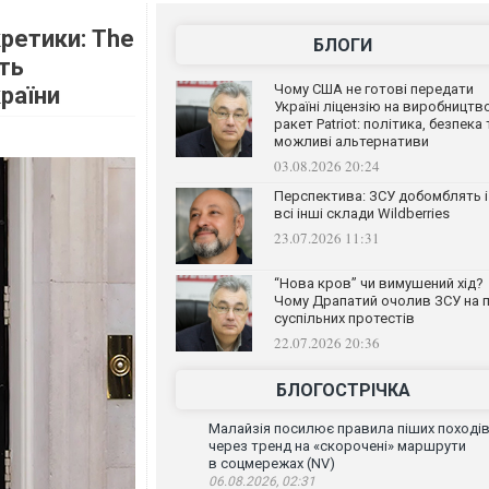
кретики: The
БЛОГИ
ть
Чому США не готові передати
раїни
Україні ліцензію на виробництв
ракет Patriot: політика, безпека 
можливі альтернативи
03.08.2026 20:24
Перспектива: ЗСУ добомблять і
всі інші склади Wildberries
23.07.2026 11:31
“Нова кров” чи вимушений хід?
Чому Драпатий очолив ЗСУ на п
суспільних протестів
22.07.2026 20:36
БЛОГОСТРІЧКА
Малайзія посилює правила піших поході
через тренд на «скорочені» маршрути
в соцмережах (NV)
06.08.2026, 02:31