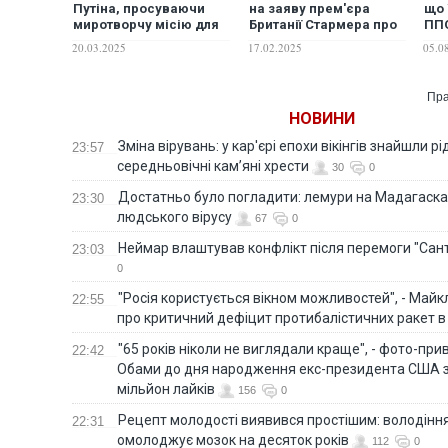
Путіна, просуваючи
на заяву прем'єра
що 
миротворчу місію для
Британії Стармера про
ППО
України, – Politico
готовність
"зг
20.03.2025
17.02.2025
05.0
відправлення військ в
Україну
Пра
НОВИНИ
Зміна вірувань: у кар'єрі епохи вікінгів знайшли рід
23:57
середньовічні кам’яні хрести
30
0
Достатньо було погладити: лемури на Мадагаска
23:30
людського вірусу
67
0
Неймар влаштував конфлікт після перемоги "Сан
23:03
0
"Росія користується вікном можливостей", - Майк
22:55
про критичний дефіцит протибалістичних ракет в 
"65 років ніколи не виглядали краще", - фото-пр
22:42
Обами до дня народження екс-президента США 
мільйон лайків
156
0
Рецепт молодості виявився простішим: володінн
22:31
омолоджує мозок на десяток років
112
0