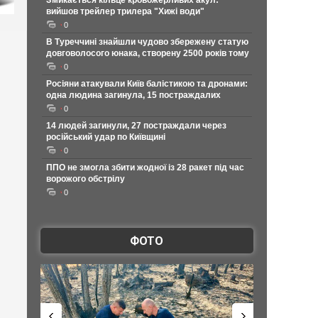
Змикається кільце кровожерливих акул:
вийшов трейлер трилера "Хижі води"
0
В Туреччині знайшли чудово збережену статую
довговолосого юнака, створену 2500 років тому
0
Росіяни атакували Київ балістикою та дронами:
одна людина загинула, 15 постраждалих
0
14 людей загинули, 27 постраждали через
російський удар по Київщині
0
ППО не змогла збити жодної із 28 ракет під час
ворожого обстрілу
0
ФОТО