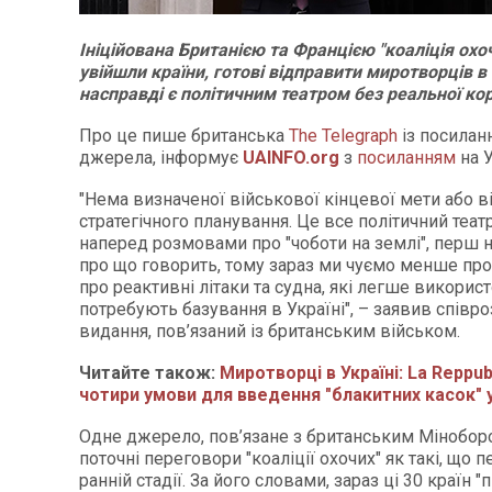
Ініційована Британією та Францією "коаліція охоч
увійшли країни, готові відправити миротворців в 
насправді є політичним театром без реальної кор
Про це пише британська
The Telegraph
із посиланн
джерела, інформує
UAINFO.org
з
посиланням
на 
"Нема визначеної військової кінцевої мети або в
стратегічного планування. Це все політичний театр
наперед розмовами про "чоботи на землі", перш н
про що говорить, тому зараз ми чуємо менше про 
про реактивні літаки та судна, які легше використ
потребують базування в Україні", – заявив співр
видання, пов’язаний із британським військом.
Читайте також:
Миротворці в Україні: La Reppub
чотири умови для введення "блакитних касок" у
Одне джерело, пов’язане з британським Мінобор
поточні переговори "коаліції охочих" як такі, що 
ранній стадії. За його словами, зараз ці 30 країн 