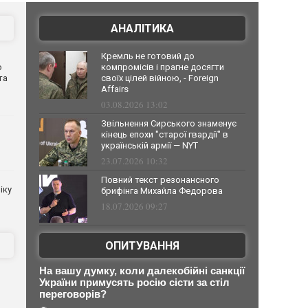
АНАЛІТИКА
Кремль не готовий до
о
компромісів і прагне досягти
та
своїх цілей війною, - Foreign
Affairs
03.08.2026 13:02
Звільнення Сирського знаменує
кінець епохи "старої гвардії" в
українській армії — NYT
23.07.2026 10:32
Повний текст резонансного
іку
брифінга Михайла Федорова
18.07.2026 09:27
ОПИТУВАННЯ
в
На вашу думку, коли далекобійні санкції
України примусять росію сісти за стіл
переговорів?