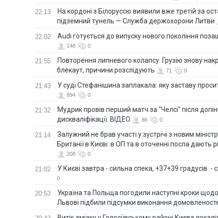
На кордоні з Білоруссю виявили вже третій за ост
22:13
підземний тунель — Служба держохорони Литви
Audi готується до випуску нового покоління поз
22:02
148
0
Повторення липневого колапсу: Грузію знову нак
21:55
блекаут, причини розслідують
71
0
У суді Стефанішина заплакала: яку заставу прос
21:43
894
0
Мудрик провів перший матч за "Челсі" після допін
21:32
дискваліфікації. ВІДЕО
86
0
Залужний не брав участі у зустрічі з новим мініс
21:14
Британії в Києві: в ОП та в оточенні посла дають 
208
0
У Києві завтра - сильна спека, +37+39 градусів. -
21:02
0
Україна та Польща погодили наступні кроки щодо 
20:53
Львові підбили підсумки виконання домовленост
Витік аміаку у Голосіївському районі Києва локал