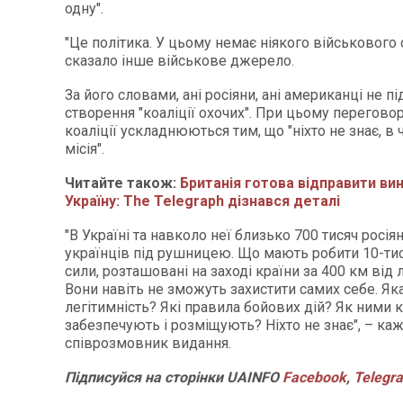
одну".
"Це політика. У цьому немає ніякого військового 
сказало інше військове джерело.
За його словами, ані росіяни, ані американці не 
створення "коаліції охочих". При цьому переговор
коаліції ускладнюються тим, що "ніхто не знає, в
місія".
Читайте також:
Британія готова відправити ви
Україну: The Telegraph дізнався деталі
"В Україні та навколо неї близько 700 тисяч росія
українців під рушницею. Що мають робити 10-тис
сили, розташовані на заході країни за 400 км від л
Вони навіть не зможуть захистити самих себе. Яка 
легітимність? Які правила бойових дій? Як ними 
забезпечують і розміщують? Ніхто не знає", – ка
співрозмовник видання.
Підписуйся
на
сторінки
UAINFO
Facebook
,
Telegr