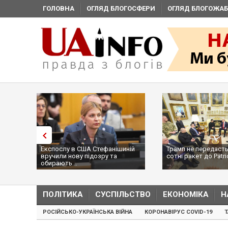
ГОЛОВНА
ОГЛЯД БЛОГОСФЕРИ
ОГЛЯД БЛОГОЖАБ
Експослу в США Стефанішиній
Трамп не передасть
вручили нову підозру та
сотні ракет до Patri
обирають...
...
ПОЛІТИКА
СУСПІЛЬСТВО
ЕКОНОМІКА
Н
РОСІЙСЬКО-УКРАЇНСЬКА ВІЙНА
КОРОНАВІРУС COVID-19