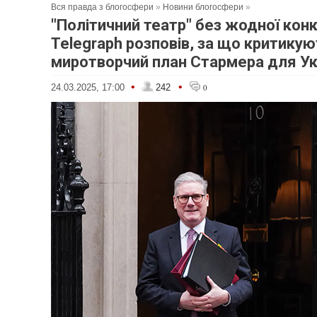
Вся правда з блогосфери
»
Новини блогосфери
»
"Політичний театр" без жодної кон
Telegraph розповів, за що критикую
миротворчий план Стармера для Ук
•
•
24.03.2025, 17:00
242
0