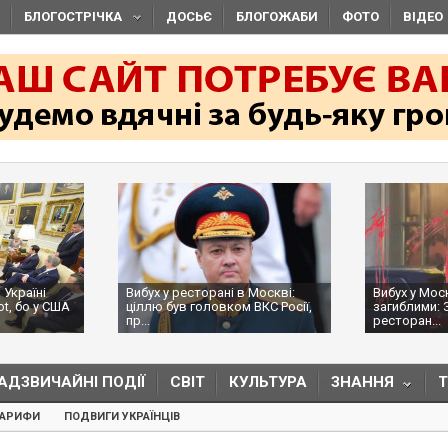
БЛОГОСТРІЧКА
ДОСЬЄ
БЛОГОЖАБИ
ФОТО
ВІДЕО
 Україні
Вибух у ресторані в Москві:
Вибух у Мос
ot, бо у США
ціллю був головком ВКС Росії,
загиблими: 
пр...
ресторан...
АДЗВИЧАЙНІ ПОДІЇ
СВІТ
КУЛЬТУРА
ЗНАННЯ
ТАРИФИ
ПОДВИГИ УКРАЇНЦІВ