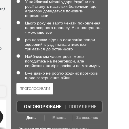
У найближчі місяці удари України по
росії стануть настільки болючими, що
ти)
агресору доведеться поновити
перемовини
Цього року не варто чекати поновлення
переговорного процесу. А от наступного
у
- можливо все
рф навпаки піде на ескалацію попри
здоровий глузд і намагатиметься
о
триматися до останнього
Найближчим часом росія може
погодитись на переговори, але
серйозних намірів росіяни не матимуть
Вже давно не роблю жодних прогнозів
щодо завершення війни
ОБГОВОРЮВАНЕ
|
ПОПУЛЯРНЕ
День
Місяць
За весь час