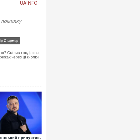
UAINFO
у помилку
Українські надзвичайники врятували 
під час ліквідації масштабної лісової 
Франції
ір Стармер
ал? Сміливо поділися
режах через ці кнопки
Неймар влаштував конфлікт після пе
"Сантоса". ВІДЕО
енський припустив,