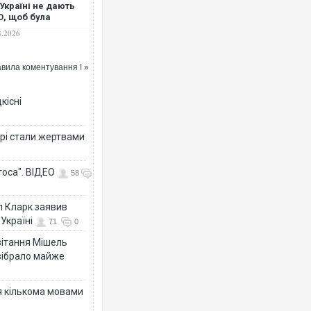
Україні не дають
, щоб була
овірливою"
8.2026
вила коментування ! »
кісні
рі стали жертвами
тоса". ВІДЕО
58
л Кларк заявив
Україні
71
0
ивітання Мішель
зібрало майже
я кількома мовами