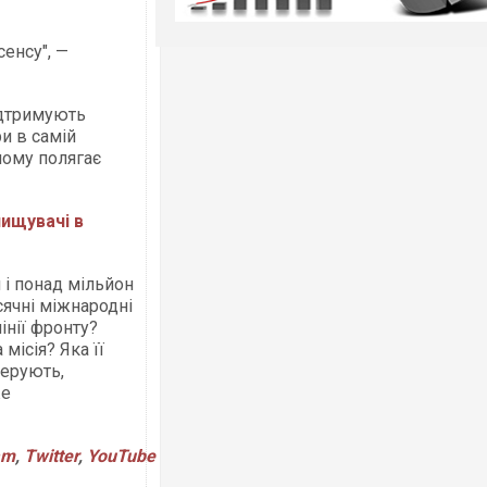
сенсу", —
підтримують
и в самій
 чому полягає
нищувачі в
н і понад мільйон
ячні міжнародні
інії фронту?
місія? Яка її
керують,
же
am
,
Twitter
,
YouTube