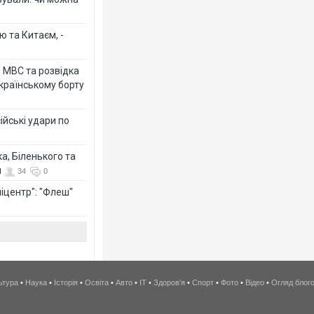
ю та Китаєм, -
о МВС та розвідка
країнському борту
ійські удари по
а, Біленького та
й
34
0
іцентр": "Флеш"
ьтура
•
Наука
•
Історія
•
Освіта
•
Авто
•
IT
•
Здоров'я
•
Спорт
•
Фото
•
Відео
•
Огляд блог