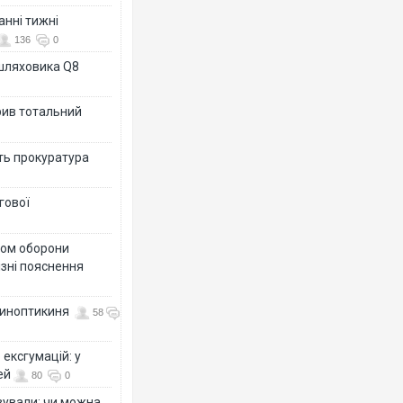
анні тижні
136
0
ашляховика Q8
рив тотальний
ить прокуратура
гової
тром оборони
різні пояснення
 синоптикиня
58
ексгумацій: у
ей
80
0
ізували: чи можна