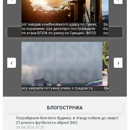
по Сумах,
За 2000 кілометрів від кордону з Україною: в
"Мої іграш
траждали
Єкатеринбурзі після атаки дронів загорівся
суперкарів
ВІДЕО
ині. ФОТО
склад Wildberries. ФОТО. ВІДЕО
дом та
Вже вивели на тести: Ferrari готує оновлення
Вийшов тре
позашляховика Purosangue. ВІДЕО
фільму "Аф
БЛОГОСТРІЧКА
Пограбували біля його будинку: в Уганді побили до смерті
27-річного футболіста збірної (NV)
09.08.2026, 01:31