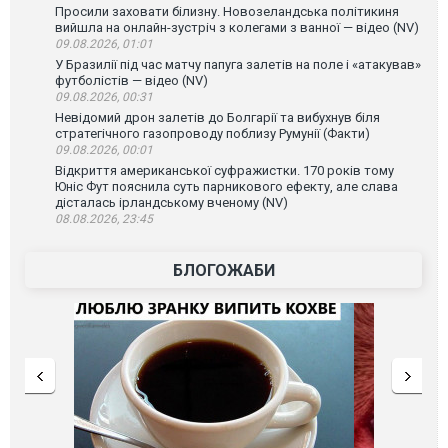
Просили заховати білизну. Новозеландська політикиня
вийшла на онлайн-зустріч з колегами з ванної — відео (NV)
09.08.2026, 01:01
У Бразилії під час матчу папуга залетів на поле і «атакував»
футболістів — відео (NV)
09.08.2026, 00:31
Невідомий дрон залетів до Болгарії та вибухнув біля
стратегічного газопроводу поблизу Румунії (Факти)
09.08.2026, 00:01
Відкриття американської суфражистки. 170 років тому
Юніс Фут пояснила суть парникового ефекту, але слава
дісталась ірландському вченому (NV)
08.08.2026, 23:45
БЛОГОЖАБИ