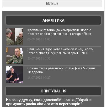
БІЛЬШЕ
АНАЛІТИКА
Кремль не готовий до компромісів і прагне
досягти своїх цілей війною, - Foreign Affairs
03.08.2026 13:02
Звільнення Сирського знаменує кінець епохи
"старої гвардії" в українській армії — NYT
23.07.2026 10:32
Повний текст резонансного брифінга Михайла
Федорова
18.07.2026 09:27
ОПИТУВАННЯ
На вашу думку, коли далекобійні санкції України
примусять росію сісти за стіл переговорів?