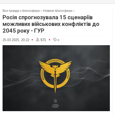
Вся правда з блогосфери
»
Новини блогосфери
»
Росія спрогнозувала 15 сценаріїв
можливих військових конфліктів до
2045 року - ГУР
•
•
25.03.2025, 20:22
571
0