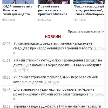
КНДР звинуватила
Повний текст
"Закриваємо двері
Японію в
резонансного
перед росіянами",
"мілітаризації" та
брифінга Михайла
- глава Міноборони
пригрозила
Федорова
Угорщини заявив,
05.08.2026
18.07.2026
14.07.2026
збільшити
що хоче відновити
чисельність своєї
довіру союзників
армії
по НАТО
Правила коментування ! »
НОВИНИ
У яких випадках доведеться замінити радянське
02:22
свідоцтво про народження: роз'яснення Мін'юсту
11
0
У Києві створили петицію про переведення всіх шкіл на
01:28
дистанціне навчання через посилення нічних обстрілів
17
0
У Польщі затримали фермера, який переорав свіжий
00:26
асфальт на дорозі
91
0
Шість хвилин на удар: експерт розповів, як Україна
23:48
може знищувати пускові установки "Іскандерів"
144
0
Україна не піде з Донбасу, а Путін не матиме перемоги
23:21