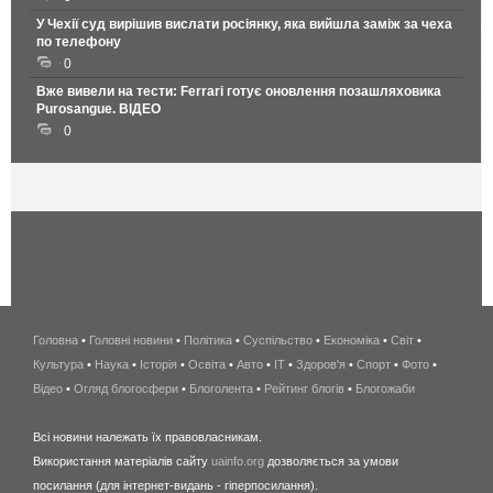
У Чехії суд вирішив вислати росіянку, яка вийшла заміж за чеха
по телефону
0
Вже вивели на тести: Ferrari готує оновлення позашляховика
Purosangue. ВІДЕО
0
Головна
•
Головні новини
•
Політика
•
Суспільство
•
Економіка
беспроводной
•
Світ
•
Культура
•
Наука
•
Історія
•
Освіта
•
Авто
•
IT
•
Здоров'я
интернет
•
Спорт
•
Фото
•
Відео
•
Огляд блогосфери
•
Блоголента
•
Рейтинг блогів
киев
•
Блогожаби
и
Всі новини належать їх правовласникам.
область
Використання матеріалів сайту
uainfo.org
дозволяється за умови
wimax
посилання (для інтернет-видань - гіперпосилання).
интернет