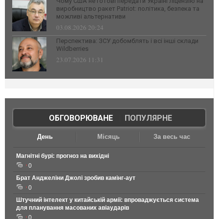
Чому США не готові передати Україні ліцензію на
виробництво ракет Patriot: політика, безпека та
можливі альтернативи
03.08.2026 20:24
Перспектива: ЗСУ добомблять і всі інші склади
Wildberries
23.07.2026 11:31
ОБГОВОРЮВАНЕ
|
ПОПУЛЯРНЕ
День
Місяць
За весь час
Магнітні бурі: прогноз на вихідні
0
Брат Анджеліни Джолі зробив камінг-аут
0
Штучний інтелект у китайській армії: впроваджується система
для планування масованих авіаударів
0