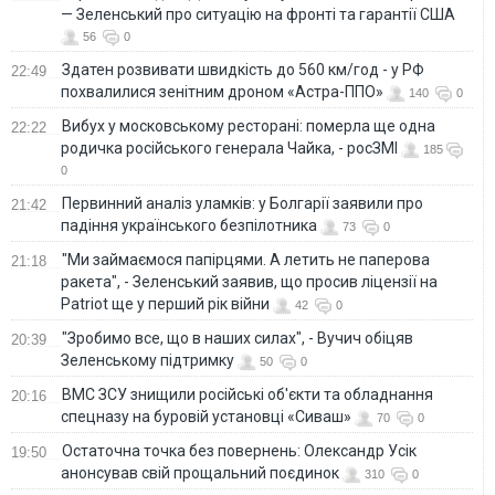
— Зеленський про ситуацію на фронті та гарантії США
56
0
Здатен розвивати швидкість до 560 км/год - у РФ
22:49
похвалилися зенітним дроном «Астра-ППО»
140
0
Вибух у московському ресторані: померла ще одна
22:22
родичка російського генерала Чайка, - росЗМІ
185
0
Первинний аналіз уламків: у Болгарії заявили про
21:42
падіння українського безпілотника
73
0
"Ми займаємося папірцями. А летить не паперова
21:18
ракета", - Зеленський заявив, що просив ліцензії на
Patriot ще у перший рік війни
42
0
"Зробимо все, що в наших силах", - Вучич обіцяв
20:39
Зеленському підтримку
50
0
ВМС ЗСУ знищили російські об'єкти та обладнання
20:16
спецназу на буровій установці «Сиваш»
70
0
Остаточна точка без повернень: Олександр Усік
19:50
анонсував свій прощальний поєдинок
310
0