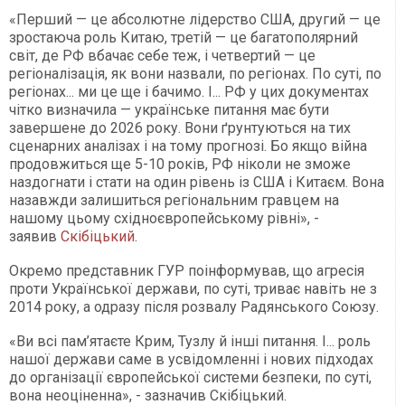
«Перший — це абсолютне лідерство США, другий — це
зростаюча роль Китаю, третій — це багатополярний
світ, де РФ вбачає себе теж, і четвертий — це
регіоналізація, як вони назвали, по регіонах. По суті, по
регіонах... ми це ще і бачимо. І... РФ у цих документах
чітко визначила — українське питання має бути
завершене до 2026 року. Вони ґрунтуються на тих
сценарних аналізах і на тому прогнозі. Бо якщо війна
продовжиться ще 5-10 років, РФ ніколи не зможе
наздогнати і стати на один рівень із США і Китаєм. Вона
назавжди залишиться регіональним гравцем на
нашому цьому східноєвропейському рівні», -
заявив
Скібіцький
.
Окремо представник ГУР поінформував, що агресія
проти Української держави, по суті, триває навіть не з
2014 року, а одразу після розвалу Радянського Союзу.
«Ви всі пам’ятаєте Крим, Тузлу й інші питання. І... роль
нашої держави саме в усвідомленні і нових підходах
до організації європейської системи безпеки, по суті,
вона неоціненна», - зазначив Скібіцький.