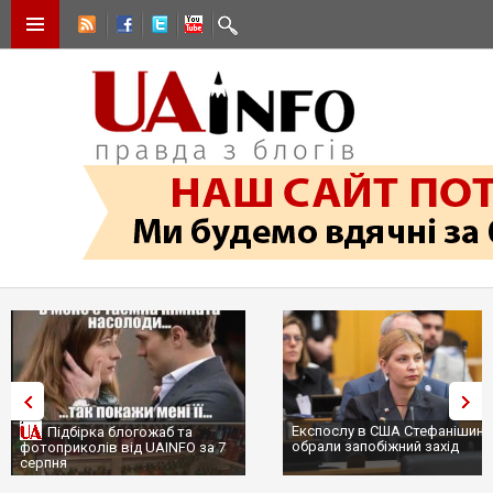
Експослу в США Стефанішині
Підбірка блогожаб та
обрали запобіжний захід
фотоприколів від UAINFO за 7
серпня