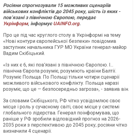
Росіяни спрогнозували 15 можливих сценаріїв
військових конфліктів до 2045 року, шість із яких -
пов’язані з північною Європою, передає
Укрінформ
, інформує
UAINFO.org
.
Про це під час круглого столу в Укрінформі на тему
«Нові контури європейської безпеки» повідомив
заступник начальника ГУР МО України генерал-майор
Вадим Скібіцький.
«Із них є 6, які пов’язані з північною Європою. І...
північна Європа розуміє, розуміють країни Балтії.
Розуміє Польща. По Польщі тільки чотири сценарії
можливого військового конфлікту. Польща наразі
розуміє, що це — безпосередньо загроза», - заявив він.
За словами Скібіцького, РФ чітко усвідомлює своє
місце і роль у сучасному світі, своє місце у системі
глобального лідерства. Генерал поінформував, що
раніше у РФ зробили відповідний прогноз на 2026-
2035 роки з перспективою до 2045 року; росіяни чітко
визначили 4 сценарії.