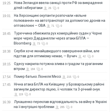
Нова Зеландія ввела санкції проти РФ за викрадення
19:25
дітей і кібератаки
26
0
На Херсонщині окупанти розпочали «вільне
19:01
полювання» на автотранспорт за допомогою дронів на
оптоволокні — ОВА
71
0
Туреччина обмежила рух комерційних суден у Чорне
18:45
море через Дарданелли через атаки БПЛА —
Bloomberg
73
0
Сербія хоче якнайшвидшого завершення війни, але
18:38
підстав для оптимізму немає, — Вучич
42
0
Одесу накрила потужна злива з градом та ураганним
18:15
вітром
184
0
Помер батько Ліонеля Мессі
17:54
215
0
Нічна атака БпЛА на Київщину: у Броварському районі
17:45
загинули директор ліцею, її чоловік та 3-річний онук
119
0
Лукашенко переклав відповідальність за війну в Україні
16:39
на її внутрішні проблеми
285
0