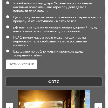
У найближчі місяці удари України по росії стануть
настільки болючими, що агресору доведеться
поновити перемовини
Цього року не варто чекати поновлення переговорного
процесу. А от наступного - можливо все
рф навпаки піде на ескалацію попри здоровий глузд і
намагатиметься триматися до останнього
Найближчим часом росія може погодитись на
переговори, але серйозних намірів росіяни не
матимуть
Вже давно не роблю жодних прогнозів щодо
завершення війни
ФОТО