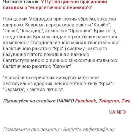
Читайте також:
У Путіна цинічно пригрозили
виходом з "енергетичного перемир'я"
При цьому Медведєв пригрозив зброєю, зокрема
ядерною. Зокрема перерахував ракети "Калібр",
"Онікс", "Іскандер", комплекс "Орєшник". Крім того,
представник Кремля згадав стратегічний ракетний
комплекс із твердопаливною міжконтинентальною
балістичною ракетою "Ярс" і систему шахтного
базування п'ятого покоління з важкою
багатоступеневою рідинною міжконтинентальною
балістичною ракетою "Сармат".
"В особливо серйозних випадках можливе
застосування ядерних нейролептиків типу "Ярса" і
"Сармата", - заявив путініст.
Підписуйся
на
сторінки
UAINFO
Facebook
,
Telegram
,
Twitt
UAINFO
Повідомити про помилку - Виділіть орфографічну