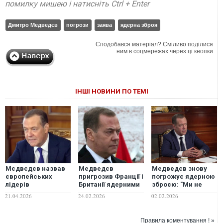
помилку мишею і натисніть Ctrl + Enter
Дмитро Медведєв
погрози
заява
ядерна зброя
Сподобався матеріал? Сміливо поділися
ним в соцмережах через ці кнопки
ІНШІ НОВИНИ ПО ТЕМІ
Мєдвєдєв назвав
Медведєв
Медведєв знову
європейських
пригрозив Франції і
погрожує ядерною
лідерів
Британії ядерними
зброєю: "Ми не
"божевільними"
ударами за нібито
божевільні, але..."
21.04.2026
24.02.2026
02.02.2026
плани з озброєння
України
Правила коментування ! »