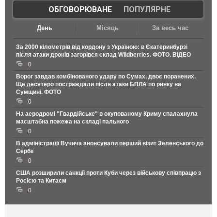
ОБГОВОРЮВАНЕ
|
ПОПУЛЯРНЕ
День
Місяць
За весь час
За 2000 кілометрів від кордону з Україною: в Єкатеринбурзі
після атаки дронів загорівся склад Wildberries. ФОТО. ВІДЕО
0
Ворог завдав комбінованого удару по Сумах, двоє поранених.
Ще десятеро постраждали після атаки БПЛА по ринку на
Сумщині. ФОТО
0
На аеродромі "Гвардійське" в окупованому Криму спалахнула
масштабна пожежа на складі пального
0
В адміністрації Вучича анонсували перший візит Зеленського до
Сербії
0
США розширили санкції проти Куби через військову співпрацю з
Росією та Китаєм
0