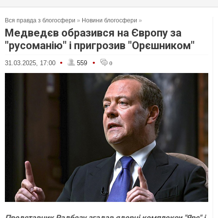
Вся правда з блогосфери
»
Новини блогосфери
»
Медведєв образився на Європу за
"русоманію" і пригрозив "Орєшником"
•
•
31.03.2025, 17:00
559
0
Представник Радбезу згадав ядерні комплекси "Ярс" і