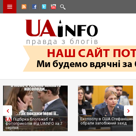
Експослу в США Стефанішині
Підбірка блогожаб та
обрали запобіжний захід
фотоприколів від UAINFO за 7
серпня