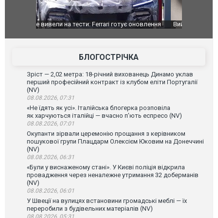
оновлення
Вийшов трейлер нової екранізації легендарного
Зеленський
фільму "Афера Томаса Крауна"
перемовин
БЛОГОСТРІЧКА
Зріст — 2,02 метра: 18-річний вихованець Динамо уклав
перший професійний контракт із клубом еліти Португалії
(NV)
08.08.2026, 07:31
«Не їдять як усі». Італійська блогерка розповіла
як харчуються італійці — вчасно п’ють еспресо (NV)
08.08.2026, 07:01
Окупанти зірвали церемонію прощання з керівником
пошукової групи Плацдарм Олексієм Юковим на Донеччині
(NV)
08.08.2026, 06:31
«Були у виснаженому стані». У Києві поліція відкрила
провадження через неналежне утримання 32 доберманів
(NV)
08.08.2026, 06:01
У Швеції на вулицях встановини громадські меблі — їх
переробили з будівельних матеріалів (NV)
08.08.2026, 05:31