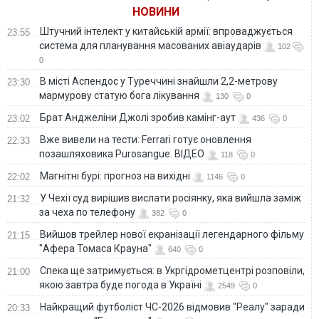
НОВИНИ
Штучний інтелект у китайській армії: впроваджується
23:55
система для планування масованих авіаударів
102
0
В місті Аспендос у Туреччині знайшли 2,2-метрову
23:30
мармурову статую бога лікування
130
0
Брат Анджеліни Джолі зробив камінг-аут
23:02
436
0
Вже вивели на тести: Ferrari готує оновлення
22:33
позашляховика Purosangue. ВІДЕО
118
0
Магнітні бурі: прогноз на вихідні
22:02
1146
0
У Чехії суд вирішив вислати росіянку, яка вийшла заміж
21:32
за чеха по телефону
382
0
Вийшов трейлер нової екранізації легендарного фільму
21:15
"Афера Томаса Крауна"
640
0
Спека ще затримується: в Укргідрометцентрі розповіли,
21:00
якою завтра буде погода в Україні
2549
0
Найкращий футболіст ЧС-2026 відмовив "Реалу" заради
20:33