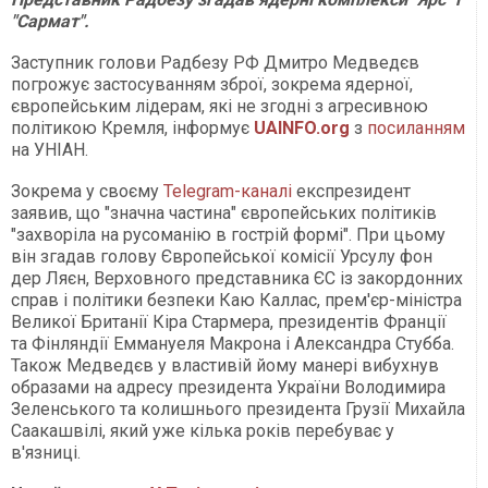
"Сармат".
Заступник голови Радбезу РФ Дмитро Медведєв
погрожує застосуванням зброї, зокрема ядерної,
європейським лідерам, які не згодні з агресивною
політикою Кремля, інформує
UAINFO.org
з
посиланням
на УНІАН.
Зокрема у своєму
Telegram-каналі
експрезидент
заявив, що "значна частина" європейських політиків
"захворіла на русоманію в гострій формі". При цьому
він згадав голову Європейської комісії Урсулу фон
дер Ляєн, Верховного представника ЄС із закордонних
справ і політики безпеки Каю Каллас, прем'єр-міністра
Великої Британії Кіра Стармера, президентів Франції
та Фінляндії Еммануеля Макрона і Александра Стубба.
Також Медведєв у властивій йому манері вибухнув
образами на адресу президента України Володимира
Зеленського та колишнього президента Грузії Михайла
Саакашвілі, який уже кілька років перебуває у
в'язниці.