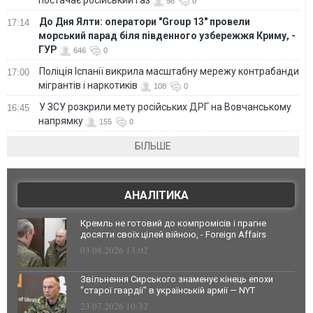
98
0
До Дня Ялти: оператори "Group 13" провели
17:14
морський парад біля південного узбережжя Криму, -
ГУР
646
0
Поліція Іспанії викрила масштабну мережу контрабанди
17:00
мігрантів і наркотиків
108
0
У ЗСУ розкрили мету російських ДРГ на Вовчанському
16:45
напрямку
155
0
БІЛЬШЕ
АНАЛІТИКА
Кремль не готовий до компромісів і прагне
досягти своїх цілей війною, - Foreign Affairs
03.08.2026 13:02
Звільнення Сирського знаменує кінець епохи
"старої гвардії" в українській армії — NYT
23.07.2026 10:32