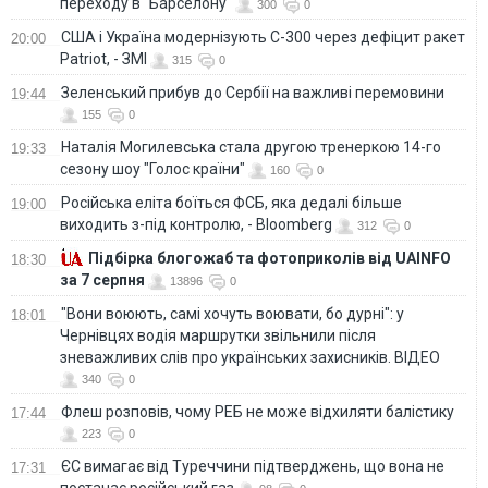
переходу в "Барселону"
300
0
США і Україна модернізують С-300 через дефіцит ракет
20:00
Patriot, - ЗМІ
315
0
Зеленський прибув до Сербії на важливі перемовини
19:44
155
0
Наталія Могилевська стала другою тренеркою 14-го
19:33
сезону шоу "Голос країни"
160
0
Російська еліта боїться ФСБ, яка дедалі більше
19:00
виходить з-під контролю, - Bloomberg
312
0
Підбірка блогожаб та фотоприколів від UAINFO
18:30
за 7 серпня
13896
0
"Вони воюють, самі хочуть воювати, бо дурні": у
18:01
Чернівцях водія маршрутки звільнили після
зневажливих слів про українських захисників. ВІДЕО
340
0
Флеш розповів, чому РЕБ не може відхиляти балістику
17:44
223
0
ЄС вимагає від Туреччини підтверджень, що вона не
17:31
постачає російський газ