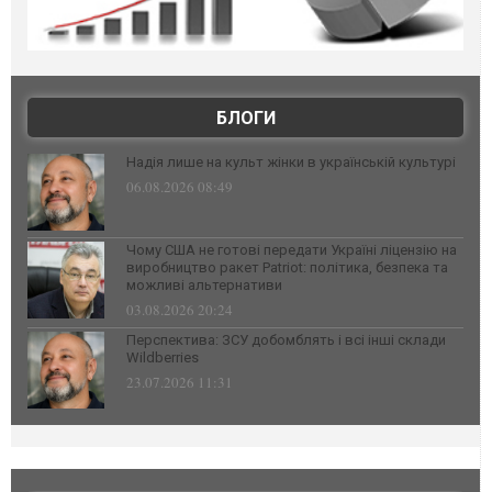
БЛОГИ
Надія лише на культ жінки в українській культурі
06.08.2026 08:49
Чому США не готові передати Україні ліцензію на
виробництво ракет Patriot: політика, безпека та
можливі альтернативи
03.08.2026 20:24
Перспектива: ЗСУ добомблять і всі інші склади
Wildberries
23.07.2026 11:31