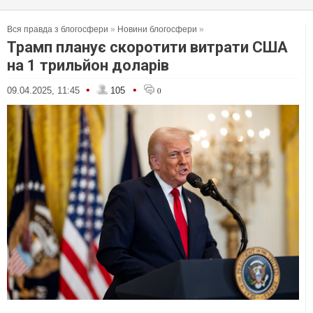
Вся правда з блогосфери
»
Новини блогосфери
»
Трамп планує скоротити витрати США
на 1 трильйон доларів
•
•
09.04.2025, 11:45
105
0