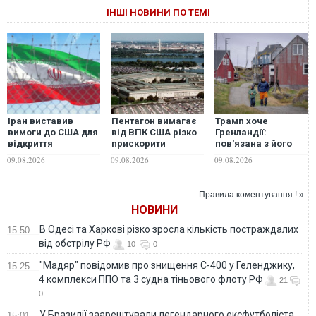
ІНШІ НОВИНИ ПО ТЕМІ
Іран виставив
Пентагон вимагає
Трамп хоче
вимоги до США для
від ВПК США різко
Гренландії:
відкриття
прискорити
пов'язана з його
Ормузької протоки
виробництво зброї
оточенням
09.08.2026
09.08.2026
09.08.2026
через виснаження
компанія вже везе
запасів
туди бурове
обладнання
Правила коментування ! »
НОВИНИ
В Одесі та Харкові різко зросла кількість постраждалих
15:50
від обстрілу РФ
10
0
"Мадяр" повідомив про знищення С-400 у Геленджику,
15:25
4 комплекси ППО та 3 судна тіньового флоту РФ
21
0
У Бразилії заарештували легендарного ексфутболіста
15:01