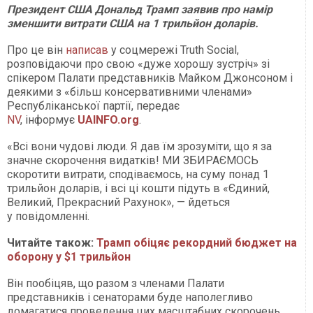
Президент США Дональд Трамп заявив про намір
зменшити витрати США на 1 трильйон доларів.
Про це він
написав
у соцмережі Truth Social,
розповідаючи про свою «дуже хорошу зустріч» зі
спікером Палати представників Майком Джонсоном і
деякими з «більш консервативними членами»
Республіканської партії, передає
NV
, інформує
UAINFO
.org
.
«Всі вони чудові люди. Я дав їм зрозуміти, що я за
значне скорочення видатків! МИ ЗБИРАЄМОСЬ
скоротити витрати, сподіваємось, на суму понад 1
трильйон доларів, і всі ці кошти підуть в «Єдиний,
Великий, Прекрасний Рахунок», — йдеться
у повідомленні.
Читайте також:
Трамп обіцяє рекордний бюджет на
оборону у $1 трильйон
Він пообіцяв, що разом з членами Палати
представників і сенаторами буде наполегливо
домагатися проведення цих масштабних скорочень