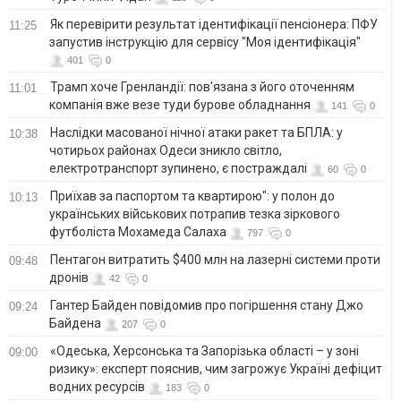
Як перевірити результат ідентифікації пенсіонера: ПФУ
11:25
запустив інструкцію для сервісу "Моя ідентифікація"
401
0
Трамп хоче Гренландії: пов'язана з його оточенням
11:01
компанія вже везе туди бурове обладнання
141
0
Наслідки масованої нічної атаки ракет та БПЛА: у
10:38
чотирьох районах Одеси зникло світло,
електротранспорт зупинено, є постраждалі
60
0
Приїхав за паспортом та квартирою": у полон до
10:13
українських військових потрапив тезка зіркового
футболіста Мохамеда Салаха
797
0
Пентагон витратить $400 млн на лазерні системи проти
09:48
дронів
42
0
Гантер Байден повідомив про погіршення стану Джо
09:24
Байдена
207
0
«Одеська, Херсонська та Запорізька області – у зоні
09:00
ризику»: експерт пояснив, чим загрожує Україні дефіцит
водних ресурсів
183
0