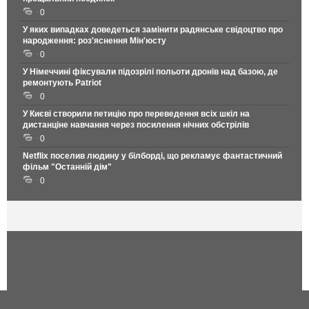
0
У яких випадках доведеться замінити радянське свідоцтво про
народження: роз'яснення Мін'юсту
0
У Німеччині фіксували підозрілі польоти дронів над базою, де
ремонтують Patriot
0
У Києві створили петицію про переведення всіх шкіл на
дистанціне навчання через посилення нічних обстрілів
0
Netflix поселив людину у білборді, що рекламує фантастичний
фільм "Останній дім"
0