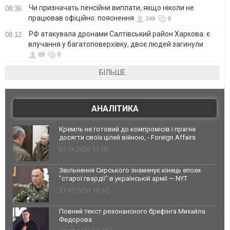
Чи призначать пенсійни виплати, якщо ніколи не
08:36
працював офіційно: пояснення
249
0
РФ атакувала дронами Салтівський район Харкова: є
08:12
влучання у багатоповерхівку, двоє людей загинули
89
0
БІЛЬШЕ
АНАЛІТИКА
Кремль не готовий до компромісів і прагне
досягти своїх цілей війною, - Foreign Affairs
03.08.2026 13:02
Звільнення Сирського знаменує кінець епохи
"старої гвардії" в українській армії — NYT
23.07.2026 10:32
Повний текст резонансного брифінга Михайла
Федорова