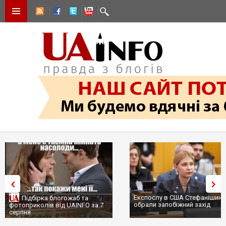
Експослу в США Стефанішині
Підбірка блогожаб та
обрали запобіжний захід
фотоприколів від UAINFO за 7
серпня