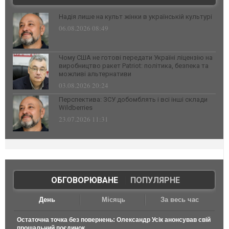
Надія лише на культ жінки в українській культурі
06.08.2026 08:49
Чому США не готові передати Україні ліцензію на
виробництво ракет Patriot: політика, безпека та
можливі альтернативи
03.08.2026 20:24
Перспектива: ЗСУ добомблять і всі інші склади
Wildberries
23.07.2026 11:31
ОБГОВОРЮВАНЕ
|
ПОПУЛЯРНЕ
День
Місяць
За весь час
Остаточна точка без повернень: Олександр Усік анонсував свій
прощальний поєдинок