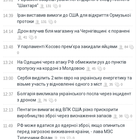
"Шахтаря"
131
0
Іран виставив вимоги до США для відкриття Ормузької
14:39
протоки
131
0
Дрон влучив біля магазину на Чернігівщині: є поранені
14:14
41
0
У парламенті Косово прем'єра закидали яйцями
13:48
84
0
На Одещині через атаку РФ обмежили рух до пунктів
13:24
пропуску на кордоні з Молдовою
45
0
Сербія виділить 2 млн євро на українську енергетику та
13:00
візьме участь у відновленні одного з міст
35
0
Болгарія викликала українського посла через інцидент
12:37
з дроном
76
0
Пентагон вимагає від ВПК США різко прискорити
12:13
виробництво зброї через виснаження запасів
38
0
РФ може вдатися до ядерної зброї, якщо опиниться
11:49
перед загрозою виживання країни, - лава МЗС
Туреччини Фідан
119
0