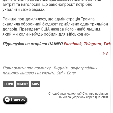
витрат та наголосив, що законопроєкт потрібно
ухвалити «вже зараз».
Раніше повідомлялося, що адміністрація Трампа
схвалила оборонний бюджет приблизно один трильйон
доларів. Президент США назвав його «найбільшим,
який ми коли-небудь робили для військових».
Підписуйся
на
сторінки
UAINFO
Facebook
,
Telegram
,
Twitt
NV
Повідомити про помилку - Виділіть орфографічну
помилку мишею і натисніть Ctrl + Enter
Трамп
бюджет
США
Сподобався матеріал? Сміливо поділися
ним в соцмережах через ці кнопки