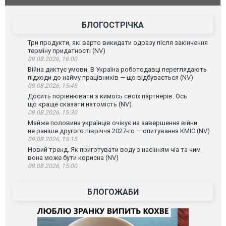
зіркового 
БЛОГОСТРІЧКА
Три продукти, які варто викидати одразу після закінчення
терміну придатності (NV)
09.08.2026, 16:00
Війна диктує умови. В Україна роботодавці переглядають
підходи до найму працівників — що відбувається (NV)
09.08.2026, 15:45
Досить порівнювати з кимось своїх партнерів. Ось
що краще сказати натомість (NV)
09.08.2026, 15:30
Майже половина українців очікує на завершення війни
не раніше другого півріччя 2027-го — опитування КМІС (NV)
09.08.2026, 15:15
Новий тренд. Як приготувати воду з насінням чіа та чим
вона може бути корисна (NV)
09.08.2026, 15:00
БЛОГОЖАБИ