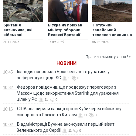
Британія
В Україну приїхав
Потужний
визначила, які
міністр оборони
гавайський
військові
Великої Британії
телескоп виявив на
підрозділи може
Джон Гілі
Сонці те, чого
21.11.2025
03.09.2025
06.08.2026
відправити до
раніше не бачив
України, –
ніхто
Bloomberg
Правила коментування ! »
НОВИНИ
Ісландія попросила Брюссель не втручатися у
10:45
референдум щодо ЄС
1
0
Федоров повідомив, що продовжує переговори з
10:32
Маском щодо використання Starlink для ураження
цілей у РФ
11
0
США розширили санкції проти Куби через військову
10:16
співпрацю з Росією та Китаєм
11
0
В адміністрації Вучича анонсували перший візит
10:02
Зеленського до Сербії
11
0