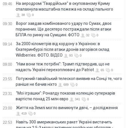
На аеродромі "Гвардійське" в окупованому Криму
09:46
спалахнула масштабна пожежа на складі пального
38
0
Ворог завдав комбінованого удару по Сумах, двоє
09:30
поранених. Ще десятеро постраждали після атаки
БПЛА по ринку на Сумщині. ФОТО
32
0
За 2000 кілометрів від кордону з Україною: в
09:14
Єкатеринбурзі після атаки дронів загорівся склад
Wildberries. ФОТО. ВІДЕО
93
0
"Нам вони теж потрібні": Трамп підтвердив, що не
09:00
надасть Україні перехоплювачі до Patriot
65
0
Потужний гавайський телескоп виявив на Сонці те, чого
23:55
раніше не бачив ніхто
689
0
"Мої іграшки": Роналду показав колекцію суперкарів
23:31
вартістю понад 25 млн євро
341
0
Життя на Землі могло виникнути двічі, – дослідження
23:00
419
0
Навіть 300 американських ракет Україні вистачить
22:53
лише на 2,5-3 місяці активних російських обстрілів -