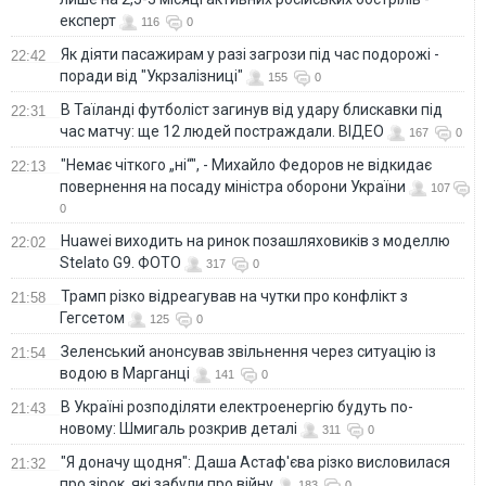
експерт
116
0
Як діяти пасажирам у разі загрози під час подорожі -
22:42
поради від "Укрзалізниці"
155
0
В Таїланді футболіст загинув від удару блискавки під
22:31
час матчу: ще 12 людей постраждали. ВІДЕО
167
0
"Немає чіткого „ні“", - Михайло Федоров не відкидає
22:13
повернення на посаду міністра оборони України
107
0
Huawei виходить на ринок позашляховиків з моделлю
22:02
Stelato G9. ФОТО
317
0
Трамп різко відреагував на чутки про конфлікт з
21:58
Гегсетом
125
0
Зеленський анонсував звільнення через ситуацію із
21:54
водою в Марганці
141
0
В Україні розподіляти електроенергію будуть по-
21:43
новому: Шмигаль розкрив деталі
311
0
"Я доначу щодня": Даша Астаф'єва різко висловилася
21:32
про зірок, які забули про війну
183
0