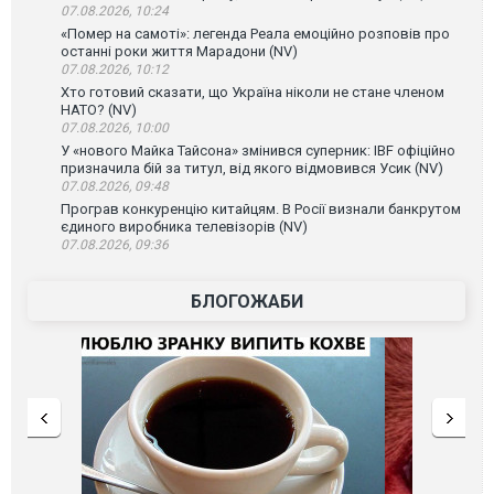
07.08.2026, 10:24
«Помер на самоті»: легенда Реала емоційно розповів про
останні роки життя Марадони (NV)
07.08.2026, 10:12
Хто готовий сказати, що Україна ніколи не стане членом
НАТО? (NV)
07.08.2026, 10:00
У «нового Майка Тайсона» змінився суперник: IBF офіційно
призначила бій за титул, від якого відмовився Усик (NV)
07.08.2026, 09:48
Програв конкуренцію китайцям. В Росії визнали банкрутом
єдиного виробника телевізорів (NV)
07.08.2026, 09:36
БЛОГОЖАБИ