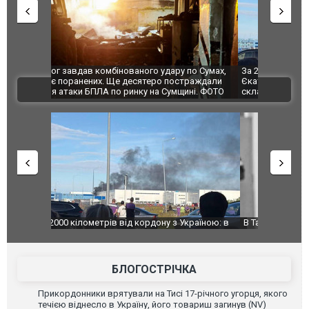
по Сумах,
За 2000 кілометрів від кордону з Україною: в
"Мої іграш
траждали
Єкатеринбурзі після атаки дронів загорівся
суперкарів
ВІДЕО
ині. ФОТО
склад Wildberries. ФОТО. ВІДЕО
країною: в
В Таїланді футболіст загинув від удару
Топпосадов
агорівся
блискавки під час матчу: ще 12 людей
підозру
постраждали. ВІДЕО
БЛОГОСТРІЧКА
Прикордонники врятували на Тисі 17-річного угорця, якого
течією віднесло в Україну, його товариш загинув (NV)