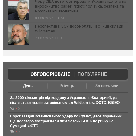
Чому США не готові передати Україні ліцензію на
виробництво ракет Patriot: політика, безпека та
можливі альтернативи
03.08.2026 20:24
Перспектива: ЗСУ добомблять і всі інші склади
Wildberries
23.07.2026 11:31
ОБГОВОРЮВАНЕ
|
ПОПУЛЯРНЕ
День
Місяць
За весь час
За 2000 кілометрів від кордону з Україною: в Єкатеринбурзі
після атаки дронів загорівся склад Wildberries. ФОТО. ВІДЕО
0
Ворог завдав комбінованого удару по Сумах, двоє поранених.
Ще десятеро постраждали після атаки БПЛА по ринку на
Сумщині. ФОТО
0