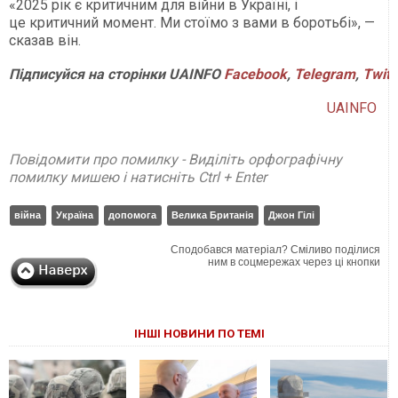
«2025 рік є критичним для війни в Україні, і
це критичний момент. Ми стоїмо з вами в боротьбі», —
сказав він.
Підписуйся на сторінки UAINFO
Facebook
,
Telegram
,
Twitt
UAINFO
Повідомити про помилку - Виділіть орфографічну
помилку мишею і натисніть Ctrl + Enter
війна
Україна
допомога
Велика Британія
Джон Гілі
Сподобався матеріал? Сміливо поділися
ним в соцмережах через ці кнопки
ІНШІ НОВИНИ ПО ТЕМІ