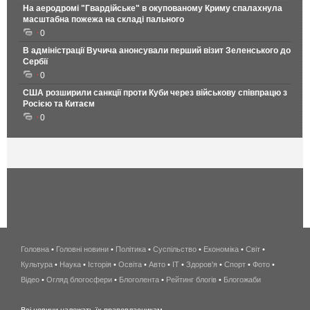
На аеродромі "Гвардійське" в окупованому Криму спалахнула
масштабна пожежа на складі пального
0
В адміністрації Вучича анонсували перший візит Зеленського до
Сербії
0
США розширили санкції проти Куби через військову співпрацю з
Росією та Китаєм
0
Головна
•
Головні новини
•
Політика
•
Суспільство
•
Економіка
беспроводной
•
Світ
•
Культура
•
Наука
•
Історія
•
Освіта
•
Авто
•
IT
•
Здоров'я
интернет
•
Спорт
•
Фото
•
Відео
•
Огляд блогосфери
•
Блоголента
•
Рейтинг блогів
киев
•
Блогожаби
и