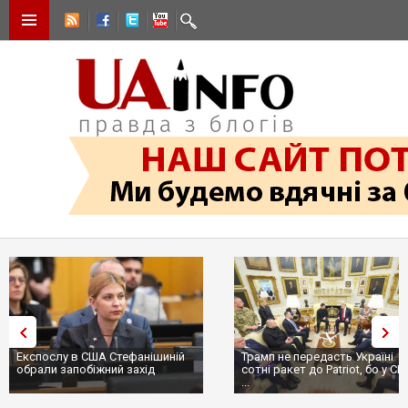
Експослу в США Стефанішиній
Трамп не передасть Україні
обрали запобіжний захід
сотні ракет до Patriot, бо у С
...