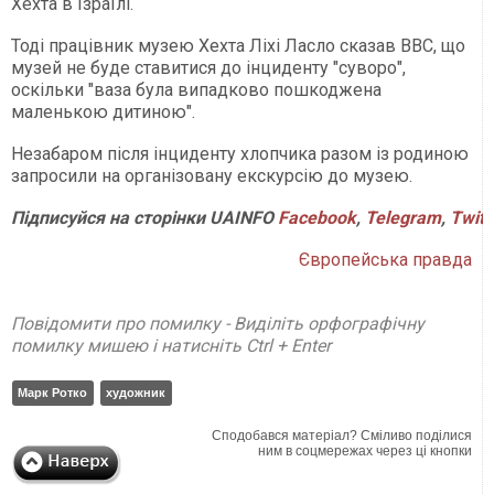
Хехта в Ізраїлі.
Тоді працівник музею Хехта Ліхі Ласло сказав BBC, що
музей не буде ставитися до інциденту "суворо",
оскільки "ваза була випадково пошкоджена
маленькою дитиною".
Незабаром після інциденту хлопчика разом із родиною
запросили на організовану екскурсію до музею.
Підписуйся на сторінки UAINFO
Facebook
,
Telegram
,
Twitt
Європейська правда
Повідомити про помилку - Виділіть орфографічну
помилку мишею і натисніть Ctrl + Enter
Марк Ротко
художник
Сподобався матеріал? Сміливо поділися
ним в соцмережах через ці кнопки