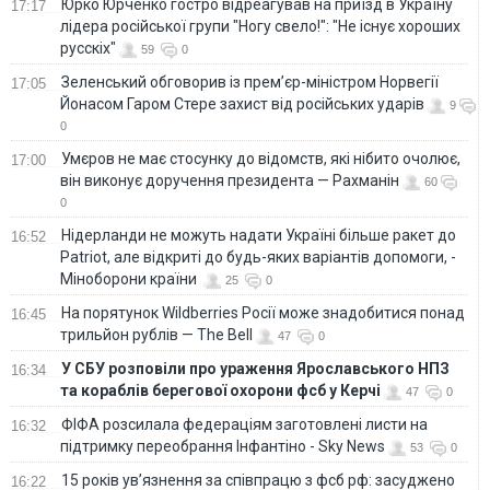
Юрко Юрченко гостро відреагував на приїзд в Україну
17:17
лідера російської групи "Ногу свело!": "Не існує хороших
русскіх"
59
0
Зеленський обговорив із прем’єр-міністром Норвегії
17:05
Йонасом Гаром Стере захист від російських ударів
9
0
Умєров не має стосунку до відомств, які нібито очолює,
17:00
він виконує доручення президента — Рахманін
60
0
Нідерланди не можуть надати Україні більше ракет до
16:52
Patriot, але відкриті до будь-яких варіантів допомоги, -
Міноборони країни
25
0
На порятунок Wildberries Росії може знадобитися понад
16:45
трильйон рублів — The Bell
47
0
У СБУ розповіли про ураження Ярославського НПЗ
16:34
та кораблів берегової охорони фсб у Керчі
47
0
ФІФА розсилала федераціям заготовлені листи на
16:32
підтримку переобрання Інфантіно - Sky News
53
0
15 років ув’язнення за співпрацю з фсб рф: засуджено
16:22