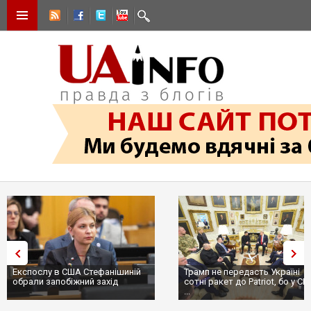
Експослу в США Стефанішиній
Трамп не передасть Україні
обрали запобіжний захід
сотні ракет до Patriot, бо у США
...