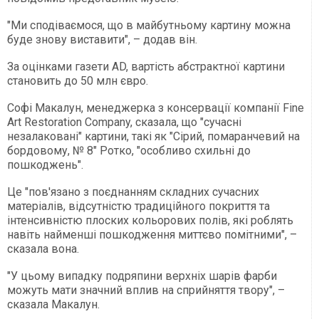
"Ми сподіваємося, що в майбутньому картину можна
буде знову виставити", – додав він.
За оцінками газети AD, вартість абстрактної картини
становить до 50 млн євро.
Софі Макалун, менеджерка з консервації компанії Fine
Art Restoration Company, сказала, що "сучасні
незалаковані" картини, такі як "Сірий, помаранчевий на
бордовому, № 8" Ротко, "особливо схильні до
пошкоджень".
Це "пов'язано з поєднанням складних сучасних
матеріалів, відсутністю традиційного покриття та
інтенсивністю плоских кольорових полів, які роблять
навіть найменші пошкодження миттєво помітними", –
сказала вона.
"У цьому випадку подряпини верхніх шарів фарби
можуть мати значний вплив на сприйняття твору", –
сказала Макалун.