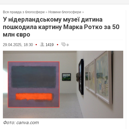
Вся правда з блогосфери
»
Новини блогосфери
»
У нідерландському музеї дитина
пошкодила картину Марка Ротко за 50
млн євро
•
•
29.04.2025, 18:30
1419
0
Фото: canva.com