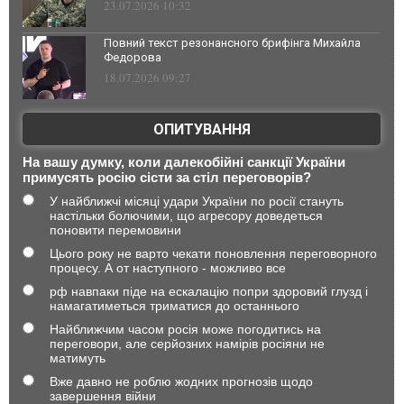
23.07.2026 10:32
Повний текст резонансного брифінга Михайла
Федорова
18.07.2026 09:27
ОПИТУВАННЯ
На вашу думку, коли далекобійні санкції України
примусять росію сісти за стіл переговорів?
У найближчі місяці удари України по росії стануть
настільки болючими, що агресору доведеться
поновити перемовини
Цього року не варто чекати поновлення переговорного
процесу. А от наступного - можливо все
рф навпаки піде на ескалацію попри здоровий глузд і
намагатиметься триматися до останнього
Найближчим часом росія може погодитись на
переговори, але серйозних намірів росіяни не
матимуть
Вже давно не роблю жодних прогнозів щодо
завершення війни