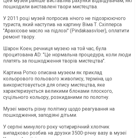
Цей музей раніше виставляв рахунки відвідувачам, які
пошкодили виставлені твори мистецтва.
У 2011 році музей попросив нічого не підозрюючого
туриста, який наступив на картину Віма Т. Схіпперса
"Арахісове масло на підлозі" (Pindakaasvloer), оплатити
ремонт твору.
Шарон Коен, речниця музею на той час, була
процитована AD: "Це нормальна процедура, коли люди
платять за пошкодження творів мистецтва".
Картина Ротко описана музеєм як приклад
кольорового польового живопису, терміна, що
використовується для опису мистецтва, яке
характеризується великими блоками плоского,
суцільного кольору, розкиданими по полотну.
Музеї мають різну політику щодо реагування на
пошкодження, заподіяні дітьми.
У серпні минулого року чотирирічний хлопчик
випадково розбив на друзки 3500-річну вазу в музеї