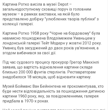
Картина Ротко висіла в музеї Depot –
загальнодоступному сховищі поруч із головним
музеєм – в рамках виставки, на якій було
представлено добірку "улюблених творів публіки" з
колекції галереї.
Картина Ротко 1958 року "Чорне на бордовому" була
навмисно пошкоджена Влодзімежем Уманьцем у
лондонській галереї Тейт Модерн у жовтні 2012 року.
Уманєц був засуджений до двох років ув'язнення, а
згодом вибачився за свої дії.
Під час судового процесу прокурор Грегор Маккінлі
заявив, що вартість відновлення картини складе
близько 200 000 фунтів стерлінгів. Реставраторам
знадобилося 18 місяців, щоб відновити картину.
Музей Бойманс Ван Бейнінгена не прокоментував, хто
буде нести відповідальність за пошкодження дитиною
картини 1960 року, яку, за повідомленнями, галерея
придбала в 1970-х роках.