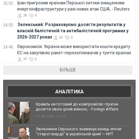
Іран пригрозив країнам Перської затоки знищенням
15:02
енергоінфраструктури у разі нових атак США, - Reuters
38
0
Зеленський: Розраховуємо досягти результатів у
14:55
власній балістичній та антибалістичній програмах у
2026-2027 роках
62
0
Єврокомісія: Україна може використати кошти кредиту
14:46
ЄС на закупівлю ракет-перехоплювачів у третіх країнах
37
0
БІЛЬШЕ
АНАЛІТИКА
Кремль не готовий до компромісів і прагне
досягти своїх цілей війною, - Foreign Affairs
03.08.2026 13:02
Звільнення Сирського знаменує кінець епохи
"старої гвардії" в українській армії — NYT