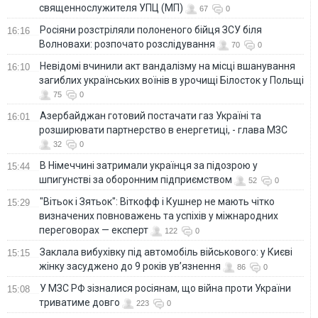
священнослужителя УПЦ (МП)
67
0
Росіяни розстріляли полоненого бійця ЗСУ біля
16:16
Волновахи: розпочато розслідування
70
0
Невідомі вчинили акт вандалізму на місці вшанування
16:10
загиблих українських воїнів в урочищі Білосток у Польщі
75
0
Азербайджан готовий постачати газ Україні та
16:01
розширювати партнерство в енергетиці, - глава МЗС
32
0
В Німеччині затримали українця за підозрою у
15:44
шпигунстві за оборонним підприємством
52
0
"Вітьок і Зятьок": Віткофф і Кушнер не мають чітко
15:29
визначених повноважень та успіхів у міжнародних
переговорах — експерт
122
0
Заклала вибухівку під автомобіль військового: у Києві
15:15
жінку засуджено до 9 років ув’язнення
86
0
У МЗС РФ зізналися росіянам, що війна проти України
15:08
триватиме довго
223
0