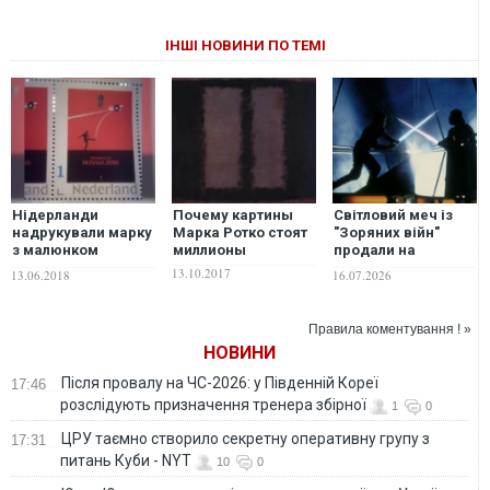
ІНШІ НОВИНИ ПО ТЕМІ
Нідерланди
Почему картины
Світловий меч із
надрукували марку
Марка Ротко стоят
"Зоряних війн"
з малюнком
миллионы
продали на
українського
аукціоні майже за
13.10.2017
13.06.2018
16.07.2026
художника про
$4 мільйони
ЧС-2018 у Росії
Правила коментування ! »
НОВИНИ
Після провалу на ЧС-2026: у Південній Кореї
17:46
розслідують призначення тренера збірної
1
0
ЦРУ таємно створило секретну оперативну групу з
17:31
питань Куби - NYT
10
0