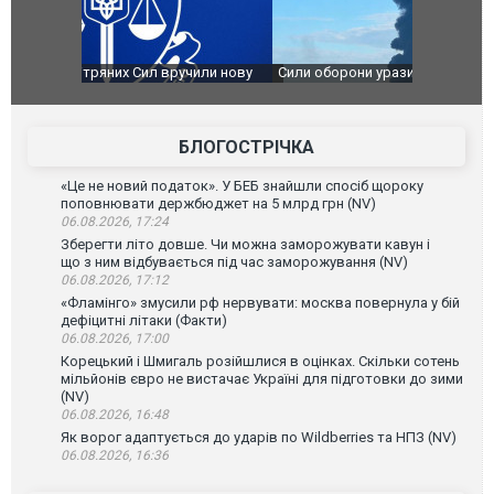
чили нову
Сили оборони уразили Ярославський НПЗ:
Неймар вла
губернатор регіону заявив про наймасштабнішу
"Сантоса".
атаку. ВІДЕО
БЛОГОСТРІЧКА
«Це не новий податок». У БЕБ знайшли спосіб щороку
поповнювати держбюджет на 5 млрд грн (NV)
06.08.2026, 17:24
Зберегти літо довше. Чи можна заморожувати кавун і
що з ним відбувається під час заморожування (NV)
06.08.2026, 17:12
«Фламінго» змусили рф нервувати: москва повернула у бій
дефіцитні літаки (Факти)
06.08.2026, 17:00
Корецький і Шмигаль розійшлися в оцінках. Скільки сотень
мільйонів євро не вистачає Україні для підготовки до зими
(NV)
06.08.2026, 16:48
Як ворог адаптується до ударів по Wildberries та НПЗ (NV)
06.08.2026, 16:36