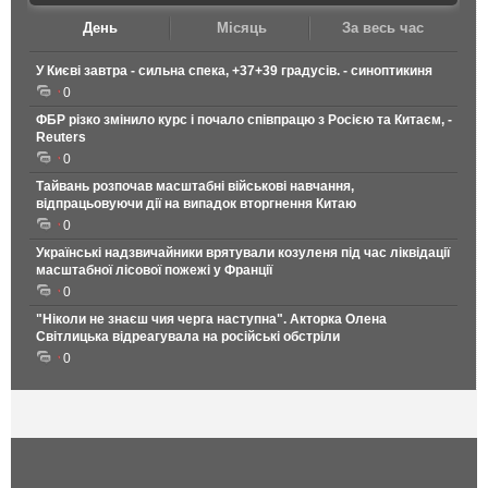
День
Місяць
За весь час
У Києві завтра - сильна спека, +37+39 градусів. - синоптикиня
0
ФБР різко змінило курс і почало співпрацю з Росією та Китаєм, -
Reuters
0
Тайвань розпочав масштабні військові навчання,
відпрацьовуючи дії на випадок вторгнення Китаю
0
Українські надзвичайники врятували козуленя під час ліквідації
масштабної лісової пожежі у Франції
0
"Ніколи не знаєш чия черга наступна". Акторка Олена
Світлицька відреагувала на російські обстріли
0