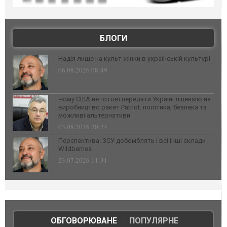
БЛОГИ
Надія лише на культ жінки в українській культурі
06.08.2026 08:49
Чому США не готові передати Україні ліцензію на
виробництво ракет Patriot: політика, безпека та
можливі альтернативи
03.08.2026 20:24
Перспектива: ЗСУ добомблять і всі інші склади
Wildberries
23.07.2026 11:31
ОБГОВОРЮВАНЕ
|
ПОПУЛЯРНЕ