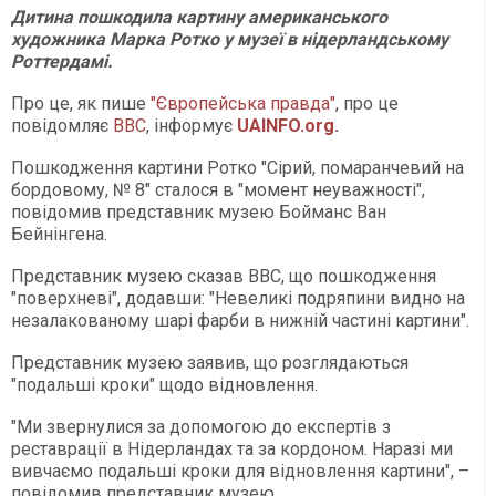
Дитина пошкодила картину американського
художника Марка Ротко у музеї в нідерландському
Роттердамі.
Про це, як пише
"Європейська правда"
, про це
повідомляє
BBC
, інформує
UAINFO.org
.
Пошкодження картини Ротко "Сірий, помаранчевий на
бордовому, № 8" сталося в "момент неуважності",
повідомив представник музею Бойманс Ван
Бейнінгена.
Представник музею сказав BBC, що пошкодження
"поверхневі", додавши: "Невеликі подряпини видно на
незалакованому шарі фарби в нижній частині картини".
Представник музею заявив, що розглядаються
"подальші кроки" щодо відновлення.
"Ми звернулися за допомогою до експертів з
реставрації в Нідерландах та за кордоном. Наразі ми
вивчаємо подальші кроки для відновлення картини", –
повідомив представник музею.