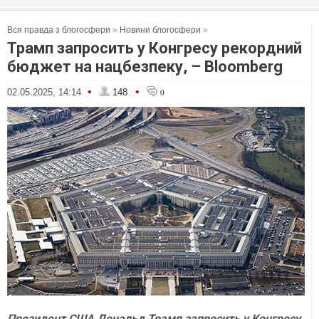
Вся правда з блогосфери
»
Новини блогосфери
»
Трамп запросить у Конгресу рекордний
бюджет на нацбезпеку, – Bloomberg
•
•
02.05.2025, 14:14
148
0
Президент США Дональд Трамп запросить у Конгресу