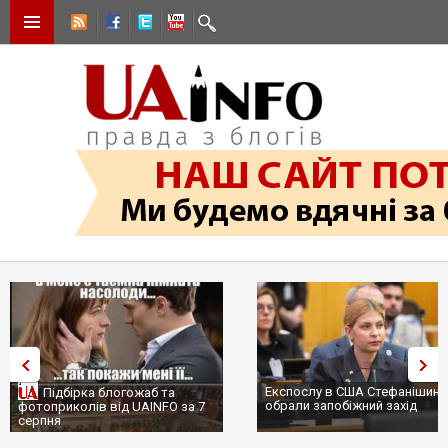
Експослу в США Стефанішині
Підбірка блогожаб та
обрали запобіжний захід
фотоприколів від UAINFO за 7
серпня