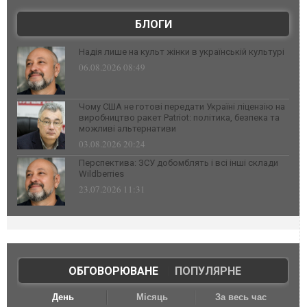
БЛОГИ
Надія лише на культ жінки в українській культурі
06.08.2026 08:49
Чому США не готові передати Україні ліцензію на
виробництво ракет Patriot: політика, безпека та
можливі альтернативи
03.08.2026 20:24
Перспектива: ЗСУ добомблять і всі інші склади
Wildberries
23.07.2026 11:31
ОБГОВОРЮВАНЕ
|
ПОПУЛЯРНЕ
День
Місяць
За весь час