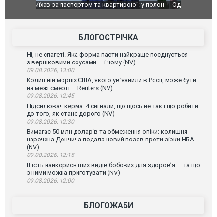
": у полон
Одесу накрила потужна злива з градом та
Вже вивели 
в тезка
ураганним вітром
позашляхов
лаха
БЛОГОСТРІЧКА
Ні, не спагеті. Яка форма пасти найкраще поєднується
з вершковими соусами — і чому (NV)
09.08.2026, 13:00
Колишній морпіх США, якого ув’язнили в Росії, може бути
на межі смерті — Reuters (NV)
09.08.2026, 12:45
Підсилювач керма. 4 сигнали, що щось не так і що робити
до того, як стане дорого (NV)
09.08.2026, 12:30
Вимагає 50 млн доларів та обмеження опіки: колишня
наречена Дончича подала новий позов проти зірки НБА
(NV)
09.08.2026, 12:15
Шість найкорисніших видів бобових для здоров’я — та що
з ними можна приготувати (NV)
09.08.2026, 12:00
БЛОГОЖАБИ