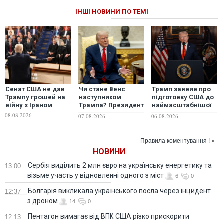
ІНШІ НОВИНИ ПО ТЕМІ
Сенат США не дав
Чи стане Венс
Трамп заявив про
Трампу грошей на
наступником
підготовку США до
війну з Іраном
Трампа? Президент
наймасштабнішої
США виступив із
атаки з часів
08.08.2026
07.08.2026
06.08.2026
неочікуваною
Другої світової
заявою
війни
Правила коментування ! »
НОВИНИ
Сербія виділить 2 млн євро на українську енергетику та
13:00
візьме участь у відновленні одного з міст
6
0
Болгарія викликала українського посла через інцидент
12:37
з дроном
14
0
Пентагон вимагає від ВПК США різко прискорити
12:13