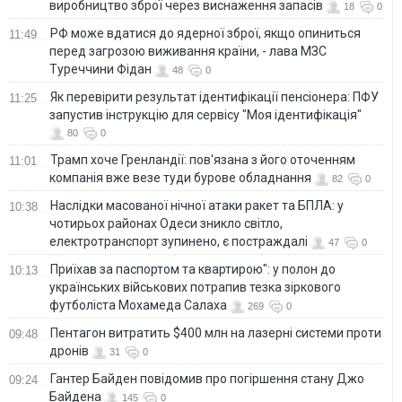
виробництво зброї через виснаження запасів
18
0
РФ може вдатися до ядерної зброї, якщо опиниться
11:49
перед загрозою виживання країни, - лава МЗС
Туреччини Фідан
48
0
Як перевірити результат ідентифікації пенсіонера: ПФУ
11:25
запустив інструкцію для сервісу "Моя ідентифікація"
80
0
Трамп хоче Гренландії: пов'язана з його оточенням
11:01
компанія вже везе туди бурове обладнання
82
0
Наслідки масованої нічної атаки ракет та БПЛА: у
10:38
чотирьох районах Одеси зникло світло,
електротранспорт зупинено, є постраждалі
47
0
Приїхав за паспортом та квартирою": у полон до
10:13
українських військових потрапив тезка зіркового
футболіста Мохамеда Салаха
269
0
Пентагон витратить $400 млн на лазерні системи проти
09:48
дронів
31
0
Гантер Байден повідомив про погіршення стану Джо
09:24
Байдена
145
0