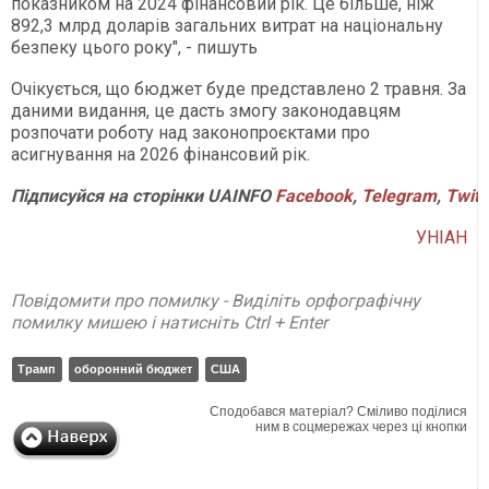
показником на 2024 фінансовий рік. Це більше, ніж
892,3 млрд доларів загальних витрат на національну
безпеку цього року", - пишуть
Очікується, що бюджет буде представлено 2 травня. За
даними видання, це дасть змогу законодавцям
розпочати роботу над законопроєктами про
асигнування на 2026 фінансовий рік.
Підписуйся
на
сторінки
UAINFO
Facebook
,
Telegram
,
Twitt
УНІАН
Повідомити про помилку - Виділіть орфографічну
помилку мишею і натисніть Ctrl + Enter
Трамп
оборонний бюджет
США
Сподобався матеріал? Сміливо поділися
ним в соцмережах через ці кнопки