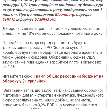
рекордні 1,01 трлн доларів на національну безпеку до
старту нового фінансового року, який розпочнеться 1
жовтня. Про це повідомляє
Bloomberg
, передає
УНІАН
, інформує
UAINFO.org
.
Джерела в адміністрації заявили журналістам, що це
більш ніж на 13% перевищує показник поточного року.
Передбачається, що серед пріоритетів будуть
фінансування проєкту ПРО "Золотий купол",
кораблебудування і модернізації ядерного арсеналу, а
також безпеки кордонів. Оборонний бюджет США
включатиме підвищення заробітної плати військових
на 3,8%.
Читайте також:
Трамп обіцяє рекордний бюджет на
оборону у $1 трильйон
"Загальний запит, що включає фінансування оборонної
підтримки для Міністерства енергетики, Федерального
бюро розслідувань та інших дрібніших агентств,
становить близько 3,2% ВВП, що можна порівняти з