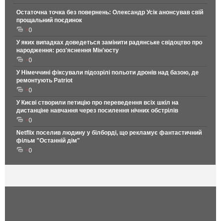
Остаточна точка без повернень: Олександр Усік анонсував свій
прощальний поєдинок
0
У яких випадках доведеться замінити радянське свідоцтво про
народження: роз'яснення Мін'юсту
0
У Німеччині фіксували підозрілі польоти дронів над базою, де
ремонтують Patriot
0
У Києві створили петицію про переведення всіх шкіл на
дистанціне навчання через посилення нічних обстрілів
0
Netflix поселив людину у білборді, що рекламує фантастичний
фільм "Останній дім"
0