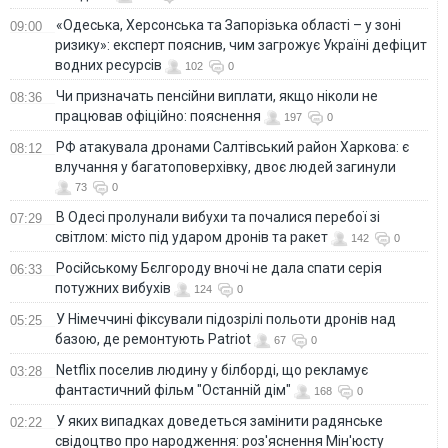
«Одеська, Херсонська та Запорізька області – у зоні
09:00
ризику»: експерт пояснив, чим загрожує Україні дефіцит
водних ресурсів
102
0
Чи призначать пенсійни виплати, якщо ніколи не
08:36
працював офіційно: пояснення
197
0
РФ атакувала дронами Салтівський район Харкова: є
08:12
влучання у багатоповерхівку, двоє людей загинули
73
0
В Одесі пролунали вибухи та почалися перебої зі
07:29
світлом: місто під ударом дронів та ракет
142
0
Російському Бєлгороду вночі не дала спати серія
06:33
потужних вибухів
124
0
У Німеччині фіксували підозрілі польоти дронів над
05:25
базою, де ремонтують Patriot
67
0
Netflix поселив людину у білборді, що рекламує
03:28
фантастичний фільм "Останній дім"
168
0
У яких випадках доведеться замінити радянське
02:22
свідоцтво про народження: роз'яснення Мін'юсту