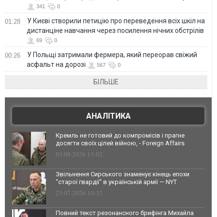
341
0
У Києві створили петицію про переведення всіх шкіл на
01:28
дистанціне навчання через посилення нічних обстрілів
69
0
У Польщі затримали фермера, який переорав свіжий
00:26
асфальт на дорозі
567
0
БІЛЬШЕ
АНАЛІТИКА
Кремль не готовий до компромісів і прагне
досягти своїх цілей війною, - Foreign Affairs
03.08.2026 13:02
Звільнення Сирського знаменує кінець епохи
"старої гвардії" в українській армії — NYT
23.07.2026 10:32
Повний текст резонансного брифінга Михайла