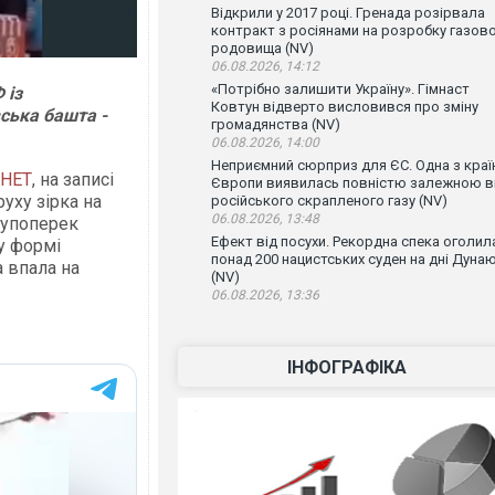
Відкрили у 2017 році. Гренада розірвала
контракт з росіянами на розробку газов
родовища (NV)
06.08.2026, 14:12
«Потрібно залишити Україну». Гімнаст
 із
Ковтун відверто висловився про зміну
ська башта -
громадянства (NV)
06.08.2026, 14:00
Неприємний сюрприз для ЄС. Одна з краї
.НЕТ
, на записі
Європи виявилась повністю залежною в
уху зірка на
російського скрапленого газу (NV)
06.08.2026, 13:48
 упоперек
Ефект від посухи. Рекордна спека оголил
у формі
понад 200 нацистських суден на дні Дуна
а впала на
(NV)
06.08.2026, 13:36
ІНФОГРАФІКА