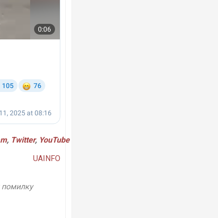
Росія атакувала Суми КАБами: пошко
торговельний центр, будинки, є постр
ФОТО
am
,
Twitter
,
YouTube
UAINFO
у помилку
Топпосадовцю Повітряних Сил вручил
підозру