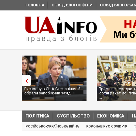
ГОЛОВНА
ОГЛЯД БЛОГОСФЕРИ
ОГЛЯД БЛОГОЖАБ
Експослу в США Стефанішиній
Трамп не передасть
обрали запобіжний захід
сотні ракет до Patri
...
ПОЛІТИКА
СУСПІЛЬСТВО
ЕКОНОМІКА
Н
РОСІЙСЬКО-УКРАЇНСЬКА ВІЙНА
КОРОНАВІРУС COVID-19