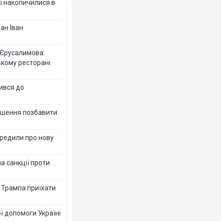
кі накопичилися в
ан Іван
 Єрусалимова:
ькому ресторані
ився до
рішення позбавити
ередили про нову
а санкції проти
в Трампа приїхати
ї допомоги Україні