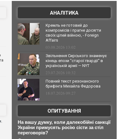
АНАЛІТИКА
Кремль не готовий до
компромісів і прагне досягти
своїх цілей війною, - Foreign
Affairs
03.08.2026 13:02
о
Звільнення Сирського знаменує
та
кінець епохи "старої гвардії" в
українській армії — NYT
23.07.2026 10:32
Повний текст резонансного
брифінга Михайла Федорова
18.07.2026 09:27
ОПИТУВАННЯ
и.
На вашу думку, коли далекобійні санкції
України примусять росію сісти за стіл
переговорів?