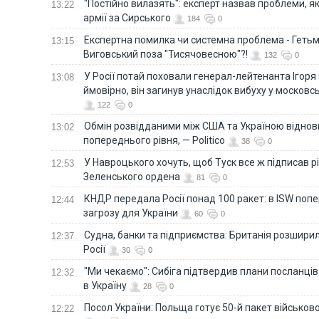
"Постійно вилазять": експерт назвав проблеми, я
13:22
армії за Сирського
184
0
Eкспертна помилка чи системна проблема - Гетьм
13:15
Виговський поза "Тисячовесною"?!
132
0
У Росії потай поховали генерал-лейтенанта Ігоря
13:08
ймовірно, він загинув унаслідок вибуху у московс
122
0
Обмін розвідданими між США та Україною віднов
13:02
попереднього рівня, — Politico
38
0
У Навроцького хочуть, щоб Туск все ж підписав 
12:53
Зеленського ордена
81
0
КНДР передала Росії понад 100 ракет: в ISW поп
12:44
загрозу для України
60
0
Судна, банки та підприємства: Британія розширил
12:37
Росії
30
0
"Ми чекаємо": Сибіга підтвердив плани посланці
12:32
в Україну
28
0
Посол України: Польща готує 50-й пакет військово
12:22