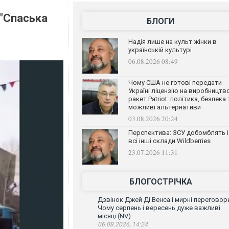
 "Спаська
БЛОГИ
Надія лише на культ жінки в
українській культурі
06.08.2026 08:49
Чому США не готові передати
Україні ліцензію на виробництв
ракет Patriot: політика, безпека 
можливі альтернативи
03.08.2026 20:24
Перспектива: ЗСУ добомблять і
всі інші склади Wildberries
23.07.2026 11:31
БЛОГОСТРІЧКА
Дзвінок Джей Ді Венса і мирні переговор
Чому серпень і вересень дуже важливі
місяці (NV)
06.08.2026, 14:24