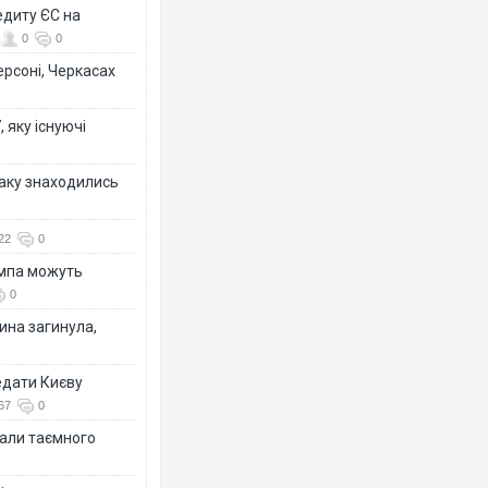
едиту ЄС на
0
0
ерсоні, Черкасах
 яку існуючі
таку знаходились
22
0
ампа можуть
0
ина загинула,
едати Києву
67
0
іали таємного