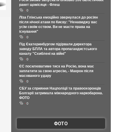
Росія зможе запускати близько 100 балістичних
ракет щомісяця - Флеш
0
Ліза Глінська емоційно звернулася до росіян
після нічної атаки по Києву: "Ненавиджу вас
усім своїм єством. Ви не маєте права на
існування"
0
Під Єкатеринбургом підірвали директора
заводу БПЛА та автора пропагандистського
каналу "Схиблені на війні"
0
ЄС посилюватиме тиск на Росію, вона має
заплатити за свою агресію, - Макрон після
масованого удару
0
СБУ за сприяння Нацполіції та правоохоронців
Болгарії затримала міжнародного наркобарона.
ФОТО
0
ФОТО