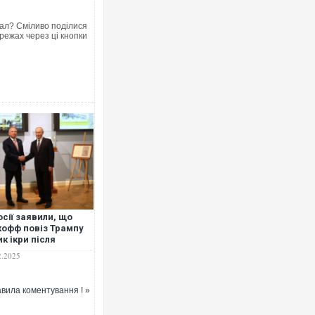
ал? Сміливо поділися
режах через ці кнопки
осії заявили, що
кофф повіз Трампу
к ікри після
еговорів із Путіним
2.2025
оскві
вила коментування ! »