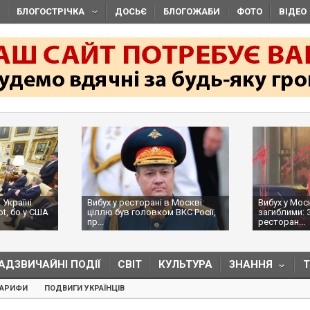
БЛОГОСТРІЧКА
ДОСЬЄ
БЛОГОЖАБИ
ФОТО
ВІДЕО
 Україні
Вибух у ресторані в Москві:
Вибух у Мос
ot, бо у США
ціллю був головком ВКС Росії,
загиблими: 
пр...
ресторан...
АДЗВИЧАЙНІ ПОДІЇ
СВІТ
КУЛЬТУРА
ЗНАННЯ
ТАРИФИ
ПОДВИГИ УКРАЇНЦІВ