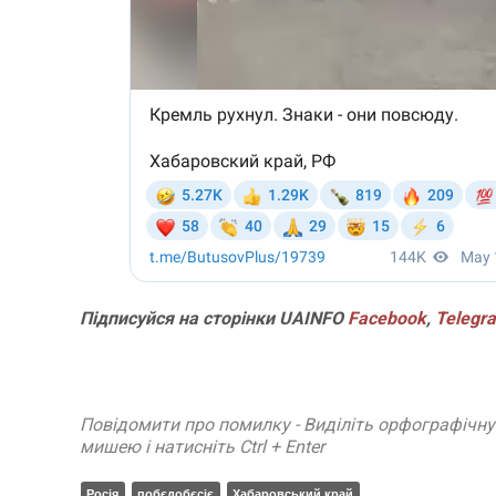
Підписуйся
на
сторінки
UAINFO
Facebook
,
Telegr
Повідомити про помилку - Виділіть орфографічн
мишею і натисніть Ctrl + Enter
Росія
побєдобєсіє
Хабаровський край