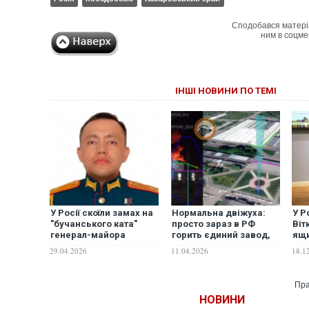
Сподобався матері
ним в соцме
ІНШІ НОВИНИ ПО ТЕМІ
У Росії скоїли замах на
Нормальна двіжуха:
У Р
"бучанського ката"
просто зараз в РФ
Віт
генерал-майора
горить єдиний завод,
ящи
Омурбекова, – ЗМІ
де виробляють
пер
29.04.2026
11.04.2026
18.1
винищувачі Су-35 та
у М
Су-57
Пра
НОВИНИ