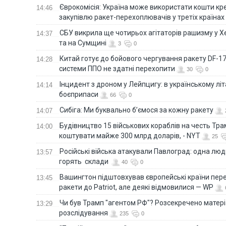
Єврокомісія: Україна може використати кошти кр
14:46
закупівлю ракет-перехоплювачів у третіх країнах
СБУ викрила ще чотирьох агітаторів рашизму у Х
14:37
та на Сумщині
3
0
Китай готує до бойового чергування ракету DF-17,
14:28
системи ППО не здатні перехопити
30
0
Інцидент з дроном у Лейпцигу: в українському лі
14:14
боєприпаси
66
0
Сибіга: Ми буквально б’ємося за кожну ракету
14:07
Будівництво 15 військових кораблів на честь Тр
14:00
коштувати майже 300 млрд доларів, - NYT
25
Російські війська атакували Павлоград: одна люд
13:57
горять склади
40
0
Вашингтон підштовхував європейські країни пер
13:45
ракети до Patriot, але деякі відмовилися — WP
Чи був Трамп "агентом РФ"? Розсекречено матер
13:29
розслідування
235
0