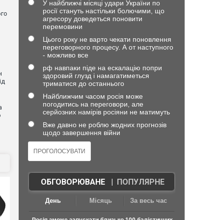
У найближчі місяці удари України по
росії стануть настільки болючими, що
ого
агресору доведеться поновити
перемовини
Цього року не варто чекати поновлення
переговорного процесу. А от наступного
- можливо все
рф навпаки піде на ескалацію попри
н
здоровий глузд і намагатиметься
ід
триматися до останнього
Найближчим часом росія може
погодитись на переговори, але
а
серйозних намірів росіяни не матимуть
ю
Вже давно не роблю жодних прогнозів
щодо завершення війни
ОБГОВОРЮВАНЕ
|
ПОПУЛЯРНЕ
День
Місяць
За весь час