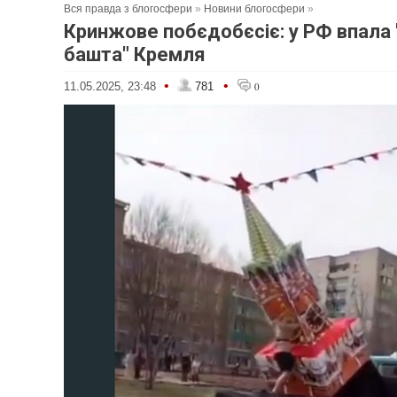
Вся правда з блогосфери
»
Новини блогосфери
»
Кринжове побєдобєсіє: у РФ впала
башта" Кремля
•
•
11.05.2025, 23:48
781
0