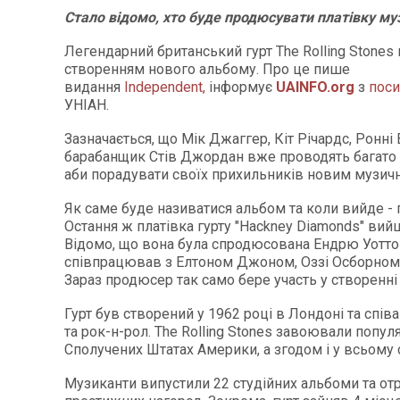
Стало відомо, хто буде продюсувати платівку му
Легендарний британський гурт The Rolling Stones
створенням нового альбому. Про це пише
видання
Independent,
інформує
UAINFO.org
з
пос
УНІАН.
Зазначається, що Мік Джаггер, Кіт Річардс, Ронні 
барабанщик Стів Джордан вже проводять багато ча
аби порадувати своїх прихильників новим музич
Як саме буде називатися альбом та коли вийде - 
Остання ж платівка гурту "Hackney Diamonds" вийш
Відомо, що вона була спродюсована Ендрю Уотто
співпрацював з Елтоном Джоном, Оззі Осборном 
Зараз продюсер так само бере участь у створенні
Гурт був створений у 1962 році в Лондоні та співа
та рок-н-рол. The Rolling Stones завоювали популя
Сполучених Штатах Америки, а згодом і у всьому с
Музиканти випустили 22 студійних альбоми та о