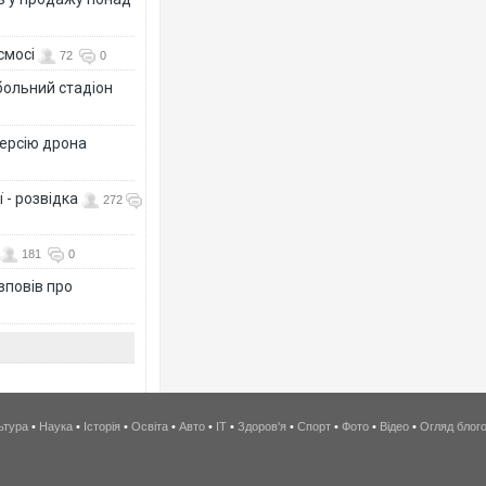
смосі
72
0
больний стадіон
версію дрона
 - розвідка
272
181
0
зповів про
ьтура
•
Наука
•
Історія
•
Освіта
•
Авто
•
IT
•
Здоров'я
•
Спорт
•
Фото
•
Відео
•
Огляд блог