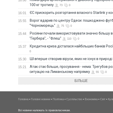
16:08
100 кг тротилу
73
0
ЄС прискорить розгортання власного Starlink у ко
16:01
Ворог вдарив по центру Одеси: пошкоджено фут
15:55
"Чорноморець"
75
0
Росіяни почали використовувати значно більшу 
15:44
"Гербера", - "Флеш"
110
0
Кредитна криза дісталася найбільших банків Росії
15:37
0
ШІ вперше створив віруси, яких не існує в природі
15:30
Атак стає більше, просування - нема: Трегубов ро
15:21
ситуацію на Лиманському напрямку
55
0
БІЛЬШЕ
Головна
•
Головні новини
•
Політика
•
Суспільство
•
Економіка
•
Світ
•
Кул
Всі новини належать їх правовласникам.