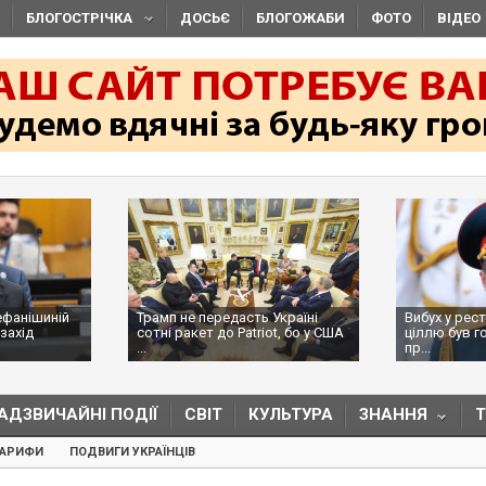
БЛОГОСТРІЧКА
ДОСЬЄ
БЛОГОЖАБИ
ФОТО
ВІДЕО
ефанішиній
Трамп не передасть Україні
Вибух у рес
захід
сотні ракет до Patriot, бо у США
ціллю був г
...
пр...
АДЗВИЧАЙНІ ПОДІЇ
СВІТ
КУЛЬТУРА
ЗНАННЯ
ТАРИФИ
ПОДВИГИ УКРАЇНЦІВ