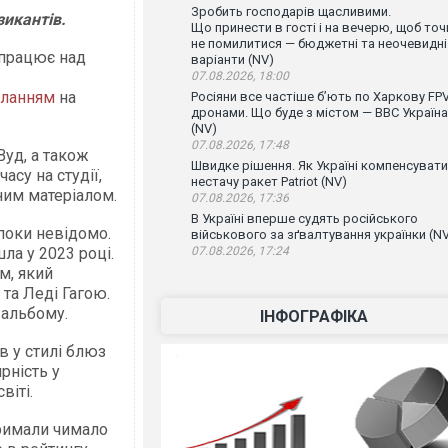
Зробить господарів щасливими.
зикантів.
Що принести в гості і на вечерю, щоб точ
не помилитися — бюджетні та неочевидні
 працює над
варіанти (NV)
07.08.2026, 18:00
иланням
на
Росіяни все частіше бʼють по Харкову FPV
дронами. Що буде з містом — ВВС Україна
(NV)
07.08.2026, 17:48
Вуд, а також
Швидке рішення. Як Україні компенсувати
су на студії,
нестачу ракет Patriot (NV)
ним матеріалом.
07.08.2026, 17:36
В Україні вперше судять російського
поки невідомо.
військового за зґвалтування українки (N
ла у 2023 році.
07.08.2026, 17:24
м, який
та Леді Гагою.
 альбому.
ІНФОГРАФІКА
в у стилі блюз
рність у
віті.
тримали чимало