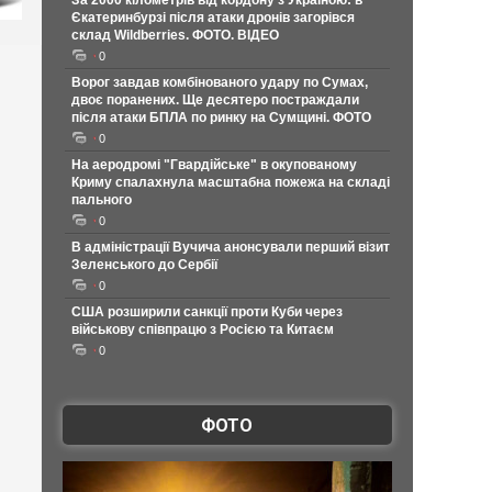
За 2000 кілометрів від кордону з Україною: в
Єкатеринбурзі після атаки дронів загорівся
склад Wildberries. ФОТО. ВІДЕО
0
Ворог завдав комбінованого удару по Сумах,
двоє поранених. Ще десятеро постраждали
після атаки БПЛА по ринку на Сумщині. ФОТО
0
На аеродромі "Гвардійське" в окупованому
Криму спалахнула масштабна пожежа на складі
пального
0
В адміністрації Вучича анонсували перший візит
Зеленського до Сербії
0
США розширили санкції проти Куби через
військову співпрацю з Росією та Китаєм
0
ФОТО