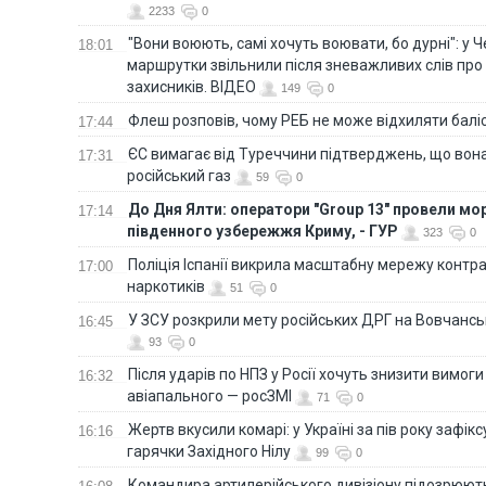
2233
0
"Вони воюють, самі хочуть воювати, бо дурні": у 
18:01
маршрутки звільнили після зневажливих слів про
захисників. ВІДЕО
149
0
Флеш розповів, чому РЕБ не може відхиляти балі
17:44
ЄС вимагає від Туреччини підтверджень, що вона
17:31
російський газ
59
0
До Дня Ялти: оператори "Group 13" провели мо
17:14
південного узбережжя Криму, - ГУР
323
0
Поліція Іспанії викрила масштабну мережу контра
17:00
наркотиків
51
0
У ЗСУ розкрили мету російських ДРГ на Вовчанс
16:45
93
0
Після ударів по НПЗ у Росії хочуть знизити вимоги
16:32
авіапального — росЗМІ
71
0
Жертв вкусили комарі: у Україні за пів року зафі
16:16
гарячки Західного Нілу
99
0
Командира артилерійського дивізіону підозрюют