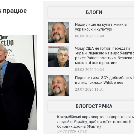
es працює
БЛОГИ
Надія лише на культ жінки в
українській культурі
06.08.2026 08:49
Чому США не готові передати
Україні ліцензію на виробництв
ракет Patriot: політика, безпека 
можливі альтернативи
03.08.2026 20:24
Перспектива: ЗСУ добомблять і
всі інші склади Wildberries
23.07.2026 11:31
БЛОГОСТРІЧКА
Колумбійські наркокартелі відправляють
людей в Україну, щоб освоїти технології
бойових дронів (Факти)
07.08.2026, 18:12