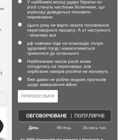
У найближчі місяці удари України по
росії стануть настільки болючими, що
но
агресору доведеться поновити
перемовини
Цього року не варто чекати поновлення
переговорного процесу. А от наступного
-
- можливо все
рф навпаки піде на ескалацію попри
здоровий глузд і намагатиметься
триматися до останнього
Найближчим часом росія може
погодитись на переговори, але
серйозних намірів росіяни не матимуть
V)
Вже давно не роблю жодних прогнозів
щодо завершення війни
ОБГОВОРЮВАНЕ
|
ПОПУЛЯРНЕ
День
Місяць
За весь час