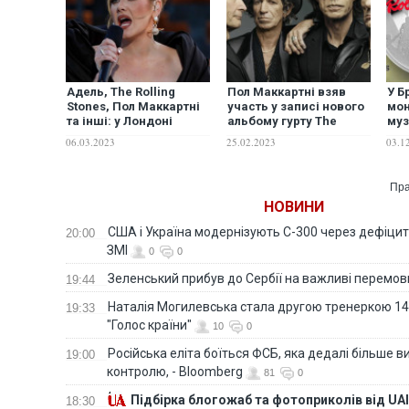
Адель, The Rolling
Пол Маккартні взяв
У Б
Stones, Пол Маккартні
участь у записі нового
мон
та інші: у Лондоні
альбому гурту The
муз
планується потужний
Rolling Stones
Sto
06.03.2023
25.02.2023
03.1
концерт на підтримку
України – The Sun
Пра
НОВИНИ
США і Україна модернізують С-300 через дефіцит р
20:00
ЗМІ
0
0
Зеленський прибув до Сербії на важливі перемо
19:44
Наталія Могилевська стала другою тренеркою 14
19:33
"Голос країни"
10
0
Російська еліта боїться ФСБ, яка дедалі більше в
19:00
контролю, - Bloomberg
81
0
Підбірка блогожаб та фотоприколів від UAI
18:30