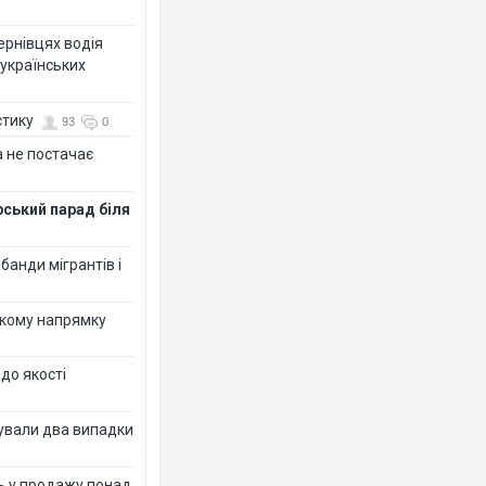
Чернівцях водія
 українських
стику
93
0
 не постачає
рський парад біля
банди мігрантів і
ькому напрямку
 до якості
ксували два випадки
ь у продажу понад