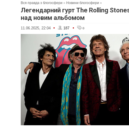
Вся правда з блогосфери
»
Новини блогосфери
»
Легендарний гурт The Rolling Ston
над новим альбомом
•
•
11.06.2025, 22:04
187
0