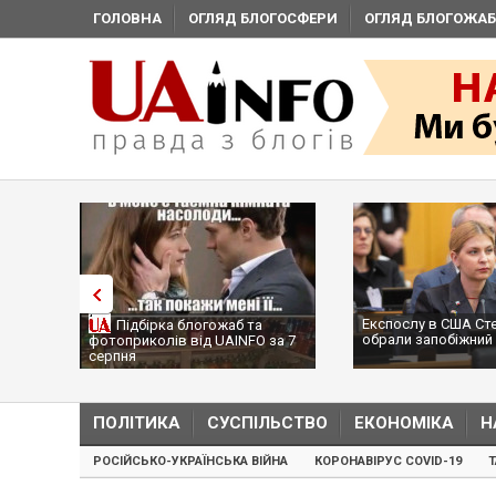
ГОЛОВНА
ОГЛЯД БЛОГОСФЕРИ
ОГЛЯД БЛОГОЖАБ
Експослу в США Ст
Підбірка блогожаб та
обрали запобіжний 
фотоприколів від UAINFO за 7
серпня
ПОЛІТИКА
СУСПІЛЬСТВО
ЕКОНОМІКА
Н
РОСІЙСЬКО-УКРАЇНСЬКА ВІЙНА
КОРОНАВІРУС COVID-19