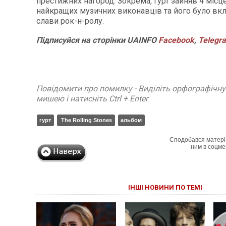
престижних нагород. Зокрема, гурт зайняв 4 місц
найкращих музичних виконавців та його було вк
слави рок-н-ролу.
Підписуйся
на
сторінки
UAINFO
Facebook
,
Telegr
Повідомити про помилку - Виділіть орфографічн
мишею і натисніть Ctrl + Enter
гурт
The Rolling Stones
альбом
Сподобався матері
ним в соцме
ІНШІ НОВИНИ ПО ТЕМІ