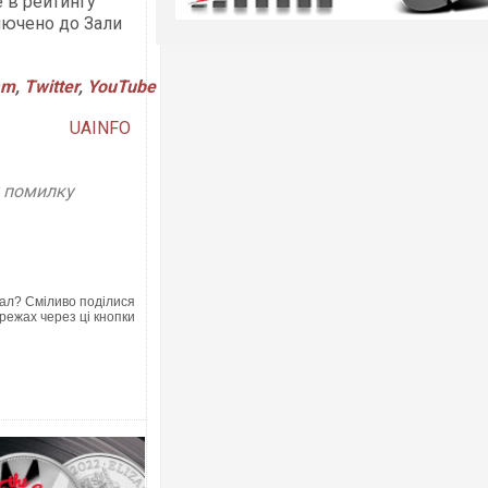
е в рейтингу
лючено до Зали
am
,
Twitter
,
YouTube
UAINFO
у помилку
ал? Сміливо поділися
режах через ці кнопки