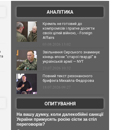
АНАЛІТИКА
Кремль не готовий до
компромісів і прагне досягти
своїх цілей війною, - Foreign
Affairs
03.08.2026 13:02
о
Звільнення Сирського знаменує
та
кінець епохи "старої гвардії" в
українській армії — NYT
23.07.2026 10:32
Повний текст резонансного
брифінга Михайла Федорова
18.07.2026 09:27
ОПИТУВАННЯ
На вашу думку, коли далекобійні санкції
України примусять росію сісти за стіл
переговорів?