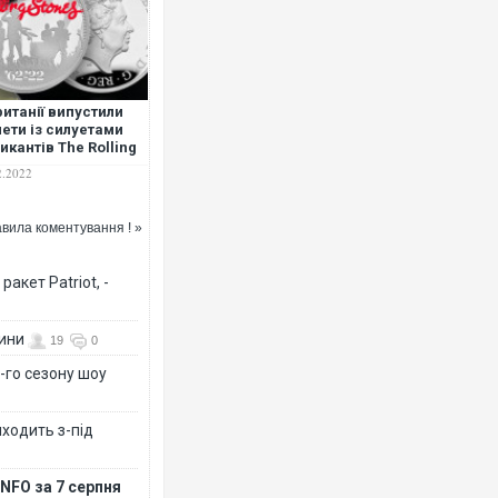
ританії випустили
ети із силуетами
Ворог завдав комбінованого 
икантів The Rolling
двоє поранених. Ще десятер
nes
2.2022
після атаки БПЛА по ринку на
вила коментування ! »
акет Patriot, -
вини
19
0
-го сезону шоу
иходить з-під
Зеленський прибув до Сербії
перемовини
NFO за 7 серпня