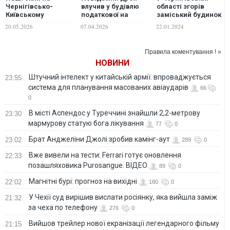
Чернігівсько-
влучив у будівлю
області згорів
Київському
податкової на
заміський будинок
напрямку будуть
Чернігівщині.
бізнесмена
20.05.2026
07.04.2026
22.01.2024
збільшені, -
ФОТО. ВІДЕО
Мазепи, – джерела
Зеленський
Правила коментування ! »
НОВИНИ
Штучний інтелект у китайській армії: впроваджується
23:55
система для планування масованих авіаударів
66
0
В місті Аспендос у Туреччині знайшли 2,2-метрову
23:30
мармурову статую бога лікування
77
0
Брат Анджеліни Джолі зробив камінг-аут
23:02
289
0
Вже вивели на тести: Ferrari готує оновлення
22:33
позашляховика Purosangue. ВІДЕО
89
0
Магнітні бурі: прогноз на вихідні
22:02
180
0
У Чехії суд вирішив вислати росіянку, яка вийшла заміж
21:32
за чеха по телефону
276
0
Вийшов трейлер нової екранізації легендарного фільму
21:15