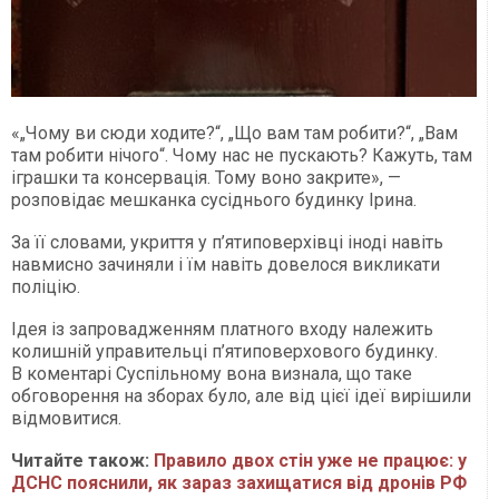
«„Чому ви сюди ходите?“, „Що вам там робити?“, „Вам
там робити нічого“. Чому нас не пускають? Кажуть, там
іграшки та консервація. Тому воно закрите», —
розповідає мешканка сусіднього будинку Ірина.
За її словами, укриття у п’ятиповерхівці іноді навіть
навмисно зачиняли і їм навіть довелося викликати
поліцію.
Ідея із запровадженням платного входу належить
колишній управительці п’ятиповерхового будинку.
В коментарі Суспільному вона визнала, що таке
обговорення на зборах було, але від цієї ідеї вирішили
відмовитися.
Читайте також:
Правило двох стін уже не працює: у
ДСНС пояснили, як зараз захищатися від дронів РФ