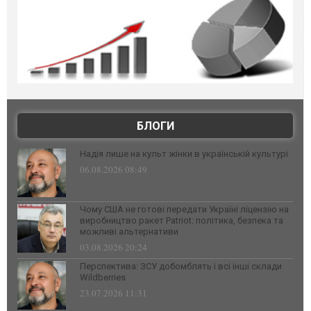
БЛОГИ
Надія лише на культ жінки в українській культурі
06.08.2026 08:49
Чому США не готові передати Україні ліцензію на
виробництво ракет Patriot: політика, безпека та
можливі альтернативи
03.08.2026 20:24
Перспектива: ЗСУ добомблять і всі інші склади
Wildberries
23.07.2026 11:31