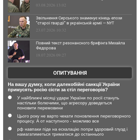
03.08.2026 13:02
Звільнення Сирського знаменує кінець епохи
"старої гвардії" в українській армії — NYT
23.07.2026 10:32
Повний текст резонансного брифінга Михайла
Федорова
18.07.2026 09:27
ОПИТУВАННЯ
На вашу думку, коли далекобійні санкції України
примусять росію сісти за стіл переговорів?
У найближчі місяці удари України по росії стануть
настільки болючими, що агресору доведеться
поновити перемовини
Цього року не варто чекати поновлення переговорного
процесу. А от наступного - можливо все
рф навпаки піде на ескалацію попри здоровий глузд і
намагатиметься триматися до останнього