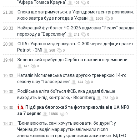
"Афера Томаса Крауна"
403
0
Спека ще затримується: в Укргідрометцентрі розповіли,
21:00
якою завтра буде погода в Україні
1809
0
Найкращий футболіст ЧС-2026 відмовив "Реалу" заради
20:33
переходу в "Барселону"
241
0
США і Україна модернізують С-300 через дефіцит ракет
20:00
Patriot, - ЗМІ
268
0
Зеленський прибув до Сербії на важливі перемовини
19:44
147
0
Наталія Могилевська стала другою тренеркою 14-го
19:33
сезону шоу "Голос країни"
144
0
Російська еліта боїться ФСБ, яка дедалі більше
19:00
виходить з-під контролю, - Bloomberg
273
0
Підбірка блогожаб та фотоприколів від UAINFO
18:30
за 7 серпня
11866
0
"Вони воюють, самі хочуть воювати, бо дурні": у
18:01
Чернівцях водія маршрутки звільнили після
зневажливих слів про українських захисників. ВІДЕО