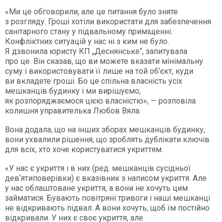
«Ми це обговорили, але це питання було зняте
з розгляду. Гроші хотіли використати для забезпечення
санітарного стану у підвальному приміщенні.
Конфліктних ситуацій у нас ні з ким не було.
Я дзвонила юристу КП „Деснянське“, запитувала
про це. Він сказав, що ви можете вказати мінімальну
суму і використовувати її лише на той об’єкт, куди
ви вкладете гроші. Бо це спільна власність усіх
мешканців будинку і ми вирішуємо,
як розпоряджаємося цією власністю», — розповіла
колишня управителька Любов Вяла.
Вона додала, що на інших зборах мешканців будинку,
вони ухвалили рішення, що зроблять дублікати ключів
для всіх, хто хоче користуватися укриттям.
«У нас є укриття і в них (ред. мешканців сусідньої
девʼятиповерівки) є вказівник з написом укриття. Але
у нас облаштоване укриття, а вони не хочуть цим
займатися. Бувають повітряні тривоги і наші мешканці
не відкривають підвал. А вони хочуть, щоб їм постійно
відкривали. У них є своє укриття, але