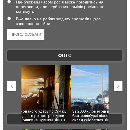
Найближчим часом росія може погодитись на
переговори, але серйозних намірів росіяни не
матимуть
Вже давно не роблю жодних прогнозів щодо
завершення війни
ФОТО
по Сумах,
За 2000 кілометрів від кордону з Україною: в
"Мої іграш
траждали
Єкатеринбурзі після атаки дронів загорівся
суперкарів
ВІДЕО
ині. ФОТО
склад Wildberries. ФОТО. ВІДЕО