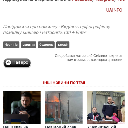
UAINFO
Повідомити про помилку - Виділіть орфографічну
помилку мишею і натисніть Ctrl + Enter
Чернігів
укриття
будинок
тариф
Сподобався матеріал? Сміливо поділися
ним в соцмережах через ці кнопки
ІНШІ НОВИНИ ПО ТЕМІ
Наші сили на
Невідомий дрон
У Чернігівській