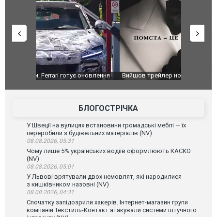
оновлення
Вийшов трейлер нової екранізації легендарного
Зеленський
фільму "Афера Томаса Крауна"
перемовин
БЛОГОСТРІЧКА
У Швеції на вулицях встановини громадські меблі — їх
переробили з будівельних матеріалів (NV)
08.08.2026, 05:31
Чому лише 5% українських водіїв оформлюють КАСКО
(NV)
08.08.2026, 05:01
У Львові врятували двох немовлят, які народилися
з кишківником назовні (NV)
08.08.2026, 04:31
Спочатку запідозрили хакерів. Інтернет-магазин групи
компаній Текстиль-Контакт атакували системи штучного