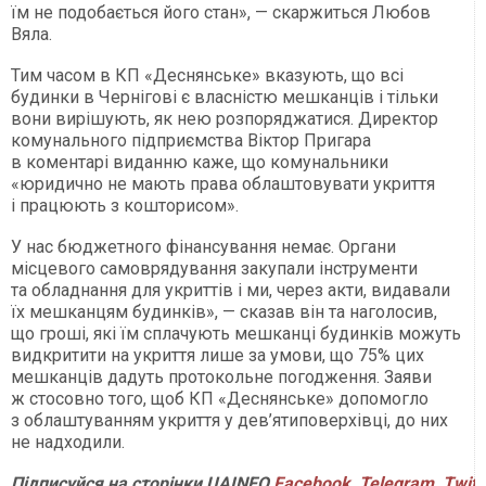
їм не подобається його стан», — скаржиться Любов
Вяла.
Тим часом в КП «Деснянське» вказують, що всі
будинки в Чернігові є власністю мешканців і тільки
вони вирішують, як нею розпоряджатися. Директор
комунального підприємства Віктор Пригара
в коментарі виданню каже, що комунальники
«юридично не мають права облаштовувати укриття
і працюють з кошторисом».
У нас бюджетного фінансування немає. Органи
місцевого самоврядування закупали інструменти
та обладнання для укриттів і ми, через акти, видавали
їх мешканцям будинків», — сказав він та наголосив,
що гроші, які їм сплачують мешканці будинків можуть
видкритити на укриття лише за умови, що 75% цих
мешканців дадуть протокольне погодження. Заяви
ж стосовно того, щоб КП «Деснянське» допомогло
з облаштуванням укриття у дев’ятиповерхівці, до них
не надходили.
Підписуйся
на
сторінки
UAINFO
Facebook
,
Telegram
,
Twitt