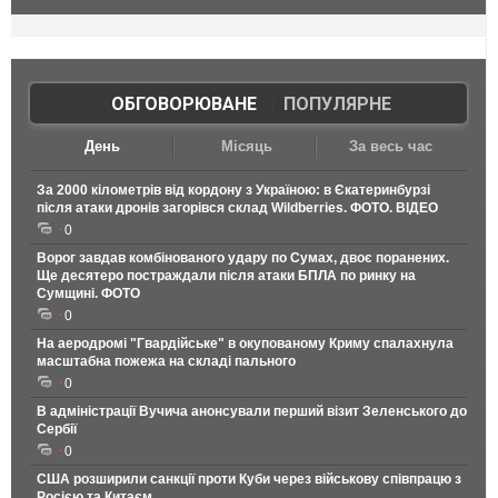
ОБГОВОРЮВАНЕ
|
ПОПУЛЯРНЕ
День
Місяць
За весь час
За 2000 кілометрів від кордону з Україною: в Єкатеринбурзі
після атаки дронів загорівся склад Wildberries. ФОТО. ВІДЕО
0
Ворог завдав комбінованого удару по Сумах, двоє поранених.
Ще десятеро постраждали після атаки БПЛА по ринку на
Сумщині. ФОТО
0
На аеродромі "Гвардійське" в окупованому Криму спалахнула
масштабна пожежа на складі пального
0
В адміністрації Вучича анонсували перший візит Зеленського до
Сербії
0
США розширили санкції проти Куби через військову співпрацю з
Росією та Китаєм