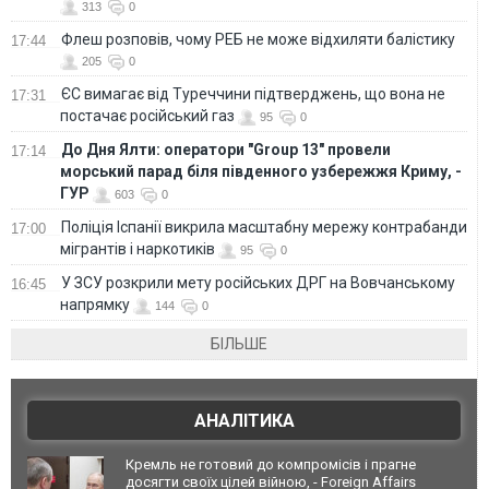
313
0
Флеш розповів, чому РЕБ не може відхиляти балістику
17:44
205
0
ЄС вимагає від Туреччини підтверджень, що вона не
17:31
постачає російський газ
95
0
До Дня Ялти: оператори "Group 13" провели
17:14
морський парад біля південного узбережжя Криму, -
ГУР
603
0
Поліція Іспанії викрила масштабну мережу контрабанди
17:00
мігрантів і наркотиків
95
0
У ЗСУ розкрили мету російських ДРГ на Вовчанському
16:45
напрямку
144
0
БІЛЬШЕ
АНАЛІТИКА
Кремль не готовий до компромісів і прагне
досягти своїх цілей війною, - Foreign Affairs