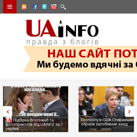
Експослу в США Стефанішині
Підбірка блогожаб та
обрали запобіжний захід
фотоприколів від UAINFO за 7
серпня