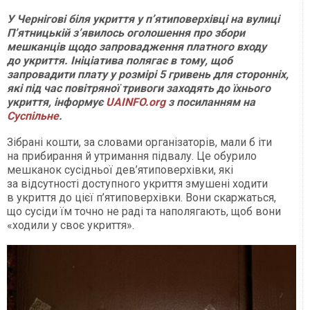
У Чернігові біля укриття у п’ятиповерхівці на вулиці
П’ятницькій зʼявилось оголошення про збори
мешканців щодо запровадження платного входу
до укриття. Ініціатива полягає в тому, щоб
запровадити плату у розмірі 5 гривень для сторонніх,
які під час повітряної тривоги заходять до їхнього
укриття, інформує
UAINFO.org
з посиланням на
Суспільне
.
Зібрані кошти, за словами організаторів, мали б іти
на прибирання й утримання підвалу. Це обурило
мешканок сусідньої дев’ятиповерхівки, які
за відсутності доступного укриття змушені ходити
в укриття до цієї п’ятиповерхівки. Вони скаржаться,
що сусіди їм точно не раді та наполягають, щоб вони
«ходили у своє укриття».