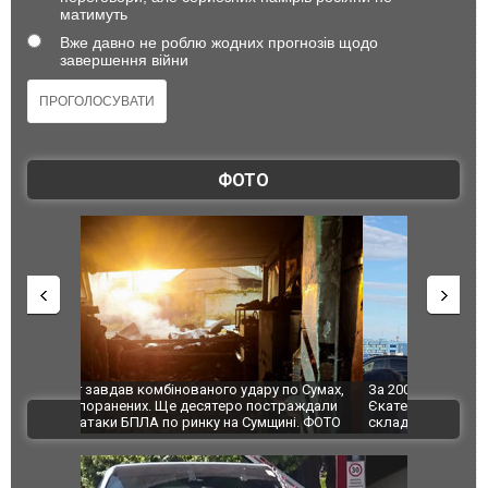
матимуть
Вже давно не роблю жодних прогнозів щодо
завершення війни
ФОТО
по Сумах,
За 2000 кілометрів від кордону з Україною: в
"Мої іграш
траждали
Єкатеринбурзі після атаки дронів загорівся
суперкарів
ВІДЕО
ині. ФОТО
склад Wildberries. ФОТО. ВІДЕО