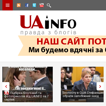
Експослу в США Стефанішині
Підбірка блогожаб та
обрали запобіжний захід
фотоприколів від UAINFO за 7
серпня