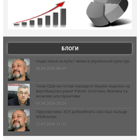
БЛОГИ
Надія лише на культ жінки в українській культурі
06.08.2026 08:49
Чому США не готові передати Україні ліцензію на
виробництво ракет Patriot: політика, безпека та
можливі альтернативи
03.08.2026 20:24
Перспектива: ЗСУ добомблять і всі інші склади
Wildberries
23.07.2026 11:31