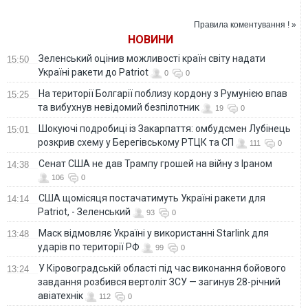
дій, - військовий
Правила коментування ! »
НОВИНИ
Зеленський оцінив можливості країн світу надати
15:50
Україні ракети до Patriot
0
0
На території Болгарії поблизу кордону з Румунією впав
15:25
та вибухнув невідомий безпілотник
19
0
Шокуючі подробиці із Закарпаття: омбудсмен Лубінець
15:01
розкрив схему у Берегівському РТЦК та СП
111
0
Сенат США не дав Трампу грошей на війну з Іраном
14:38
106
0
США щомісяця постачатимуть Україні ракети для
14:14
Patriot, - Зеленський
93
0
Маск відмовляє Україні у використанні Starlink для
13:48
ударів по території РФ
99
0
У Кіровоградській області під час виконання бойового
13:24
завдання розбився вертоліт ЗСУ — загинув 28-річний
авіатехнік
112
0