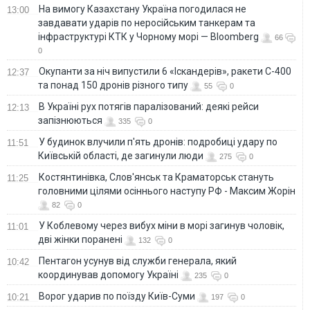
На вимогу Казахстану Україна погодилася не
13:00
завдавати ударів по неросійським танкерам та
інфраструктурі КТК у Чорному морі — Bloomberg
66
0
Окупанти за ніч випустили 6 «Іскандерів», ракети С-400
12:37
та понад 150 дронів різного типу
55
0
В Україні рух потягів паралізований: деякі рейси
12:13
запізнюються
335
0
У будинок влучили п'ять дронів: подробиці удару по
11:51
Київській області, де загинули люди
275
0
Костянтинівка, Слов'янськ та Краматорськ стануть
11:25
головними цілями осіннього наступу РФ - Максим Жорін
82
0
У Коблевому через вибух міни в морі загинув чоловік,
11:01
дві жінки поранені
132
0
Пентагон усунув від служби генерала, який
10:42
координував допомогу Україні
235
0
Ворог ударив по поїзду Київ-Суми
10:21
197
0