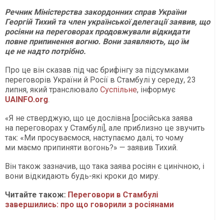
Речник Міністерства закордонних справ України
Георгій Тихий та член української делегації заявив, що
росіяни на переговорах продовжували відкидати
повне припинення вогню. Вони заявляють, що їм
це не надто потрібно.
Про це він сказав під час брифінгу за підсумками
переговорів України й Росії в Стамбулі у середу, 23
липня, який транслювало
Суспільне
, інформує
UAINFO.org
.
«Я не стверджую, що це дослівна [російська заява
на переговорах у Стамбулі], але приблизно це звучить
так: «Ми просуваємося, наступаємо далі, то чому
ми маємо припиняти вогонь?» — заявив Тихий.
Він також зазначив, що така заява росіян є цинічною, і
вони відкидають будь-які кроки до миру.
Читайте також:
Переговори в Стамбулі
завершились: про що говорили з росіянами