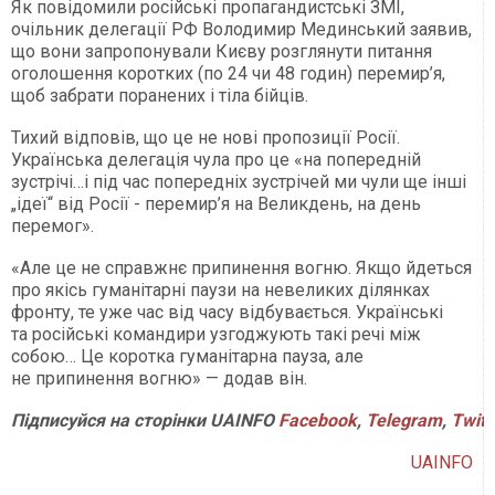
Як повідомили російські пропагандистські ЗМІ,
очільник делегації РФ Володимир Мединський заявив,
що вони запропонували Києву розглянути питання
оголошення коротких (по 24 чи 48 годин) перемир’я,
щоб забрати поранених і тіла бійців.
Тихий відповів, що це не нові пропозиції Росії.
Українська делегація чула про це «на попередній
зустрічі…і під час попередніх зустрічей ми чули ще інші
„ідеї“ від Росії - перемир’я на Великдень, на день
перемог».
«Але це не справжнє припинення вогню. Якщо йдеться
про якісь гуманітарні паузи на невеликих ділянках
фронту, те уже час від часу відбувається. Українські
та російські командири узгоджують такі речі між
собою… Це коротка гуманітарна пауза, але
не припинення вогню» — додав він.
Підписуйся
на
сторінки
UAINFO
Facebook
,
Telegram
,
Twitt
UAINFO