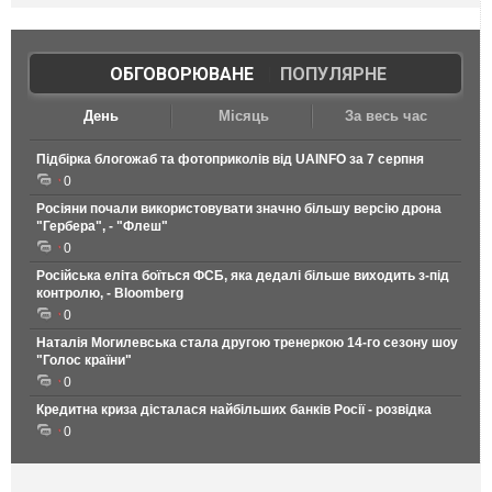
ОБГОВОРЮВАНЕ
|
ПОПУЛЯРНЕ
День
Місяць
За весь час
Підбірка блогожаб та фотоприколів від UAINFO за 7 серпня
0
Росіяни почали використовувати значно більшу версію дрона
"Гербера", - "Флеш"
0
Російська еліта боїться ФСБ, яка дедалі більше виходить з-під
контролю, - Bloomberg
0
Наталія Могилевська стала другою тренеркою 14-го сезону шоу
"Голос країни"
0
Кредитна криза дісталася найбільших банків Росії - розвідка
0