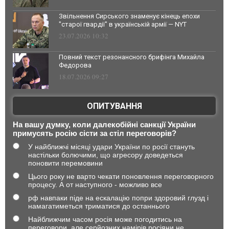
Звільнення Сирського знаменує кінець епохи
"старої гвардії" в українській армії — NYT
23.07.2026 10:32
Повний текст резонансного брифінга Михайла
Федорова
18.07.2026 09:27
ОПИТУВАННЯ
На вашу думку, коли далекобійні санкції України
примусять росію сісти за стіл переговорів?
У найближчі місяці удари України по росії стануть
настільки болючими, що агресору доведеться
поновити перемовини
Цього року не варто чекати поновлення переговорного
процесу. А от наступного - можливо все
рф навпаки піде на ескалацію попри здоровий глузд і
намагатиметься триматися до останнього
Найближчим часом росія може погодитись на
переговори, але серйозних намірів росіяни не