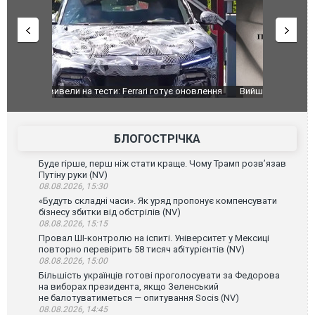
оновлення
Вийшов трейлер нової екранізації легендарного
Зеленський
фільму "Афера Томаса Крауна"
перемовин
БЛОГОСТРІЧКА
Буде гірше, перш ніж стати краще. Чому Трамп розв’язав
Путіну руки (NV)
08.08.2026, 15:30
«Будуть складні часи». Як уряд пропонує компенсувати
бізнесу збитки від обстрілів (NV)
08.08.2026, 15:15
Провал ШІ-контролю на іспиті. Університет у Мексиці
повторно перевірить 58 тисяч абітурієнтів (NV)
08.08.2026, 15:00
Більшість українців готові проголосувати за Федорова
на виборах президента, якщо Зеленський
не балотуватиметься — опитування Socis (NV)
08.08.2026, 14:45