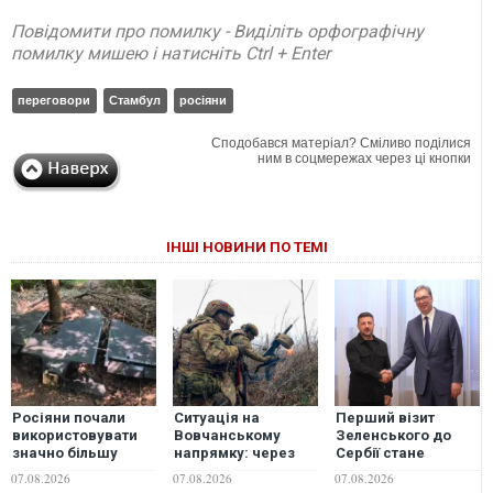
Повідомити про помилку - Виділіть орфографічну
помилку мишею і натисніть Ctrl + Enter
переговори
Стамбул
росіяни
Сподобався матеріал? Сміливо поділися
ним в соцмережах через ці кнопки
ІНШІ НОВИНИ ПО ТЕМІ
Росіяни почали
Ситуація на
Перший візит
використовувати
Вовчанському
Зеленського до
значно більшу
напрямку: через
Сербії стане
версію дрона
брак сил росіяни
"ляпасом
07.08.2026
07.08.2026
07.08.2026
"Гербера", - "Флеш"
змінили тактику
росіянам" — ЗМІ