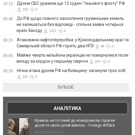
Дрони СБС уразили ще 12 суден "тіньового флоту" РФ
10:13
102
0
Дії РФ щодо повного захоплення грузинських земель
09:48
не залишаться без відповіді - спільна заява чотирьох
країн Заходу
1212
0
Атакована нафтопереробка: у Краснодарському краї та
09:24
Самарській області РФ горять два НПЗ
96
0
Майже чверть мільйона українців не повернулися після
09:00
виїзду за кордон у першому півріччі
243
0
Нічна атака дронів РФ на Київщину: загинули троє осіб
08:39
116
0
БІЛЬШЕ
АНАЛІТИКА
Кремль не готовий до компромісів і прагне
досягти своїх цілей війною, - Foreign Affairs
03.08.2026 13:02