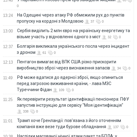
13:48
65
0
На Одещині через атаку РФ обмежили рух до пунктів
13:24
пропуску на кордоні з Молдовою
37
0
Сербія виділить 2 млн євро на українську енергетику та
13:00
візьме участь у відновленні одного з міст
32
0
Болгарія викликала українського посла через інцидент
12:37
з дроном
61
0
Пентагон вимагає від ВПК США різко прискорити
12:13
виробництво зброї через виснаження запасів
34
0
РФ може вдатися до ядерної зброї, якщо опиниться
11:49
перед загрозою виживання країни, - лава МЗС
Туреччини Фідан
109
0
Як перевірити результат ідентифікації пенсіонера: ПФУ
11:25
запустив інструкцію для сервісу "Моя ідентифікація"
338
0
Трамп хоче Гренландії: пов'язана з його оточенням
11:01
компанія вже везе туди бурове обладнання
137
0
Наслідки масованої нічної атаки ракет та БПЛА: у
10:38