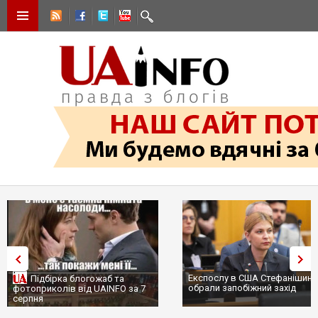
Експослу в США Стефанішині
Підбірка блогожаб та
обрали запобіжний захід
фотоприколів від UAINFO за 7
серпня