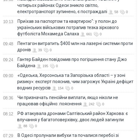
чотирьох районах Одеси зникло світло,
електротранспорт зупинено, є постраждалі
58
0
Приїхав за паспортом та квартирою": у полон до
10:13
українських військових потрапив тезка зіркового
футболіста Мохамеда Салаха
661
0
Пентагон витратить $400 млн на лазерні системи проти
09:48
дронів
39
0
Гантер Байден повідомив про погіршення стану Джо
09:24
Байдена
195
0
«Одеська, Херсонська та Запорізька області – у зоні
09:00
ризику»: експерт пояснив, чим загрожує Україні дефіцит
водних ресурсів
154
0
Чи призначать пенсійни виплати, якщо ніколи не
08:36
працював офіційно: пояснення
242
0
РФ атакувала дронами Салтівський район Харкова: є
08:12
влучання у багатоповерхівку, двоє людей загинули
88
0
В Одесі пролунали вибухи та почалися перебої зі
07:29