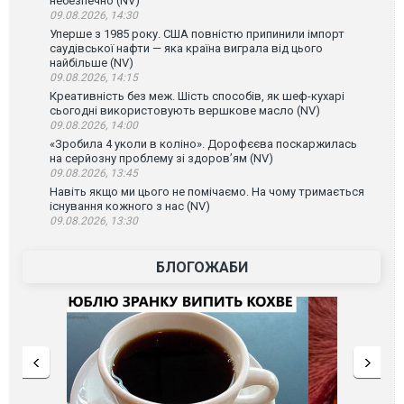
небезпечно (NV)
09.08.2026, 14:30
Уперше з 1985 року. США повністю припинили імпорт
саудівської нафти — яка країна виграла від цього
найбільше (NV)
09.08.2026, 14:15
Креативність без меж. Шість способів, як шеф-кухарі
сьогодні використовують вершкове масло (NV)
09.08.2026, 14:00
«Зробила 4 уколи в коліно». Дорофєєва поскаржилась
на серйозну проблему зі здоров’ям (NV)
09.08.2026, 13:45
Навіть якщо ми цього не помічаємо. На чому тримається
існування кожного з нас (NV)
09.08.2026, 13:30
БЛОГОЖАБИ