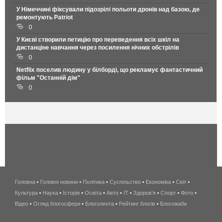
У Німеччині фіксували підозрілі польоти дронів над базою, де
ремонтують Patriot
0
У Києві створили петицію про переведення всіх шкіл на
дистанціне навчання через посилення нічних обстрілів
0
Netflix поселив людину у білборді, що рекламує фантастичний
фільм "Останній дім"
0
Головна
•
Головні новини
•
Політика
•
Суспільство
•
Економіка
беспроводной
•
Світ
•
Культура
•
Наука
•
Історія
•
Освіта
•
Авто
•
IT
•
Здоров'я
интернет
•
Спорт
•
Фото
•
Відео
•
Огляд блогосфери
•
Блоголента
•
Рейтинг блогів
киев
•
Блогожаби
и