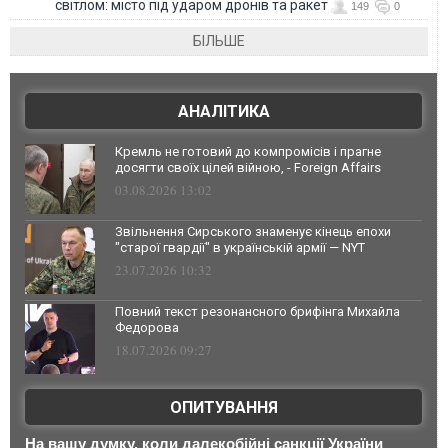
світлом: місто під ударом дронів та ракет
149
0
БІЛЬШЕ
АНАЛІТИКА
Кремль не готовий до компромісів і прагне
досягти своїх цілей війною, - Foreign Affairs
03.08.2026 13:02
Звільнення Сирського знаменує кінець епохи
"старої гвардії" в українській армії — NYT
23.07.2026 10:32
Повний текст резонансного брифінга Михайла
Федорова
18.07.2026 09:27
ОПИТУВАННЯ
На вашу думку, коли далекобійні санкції України