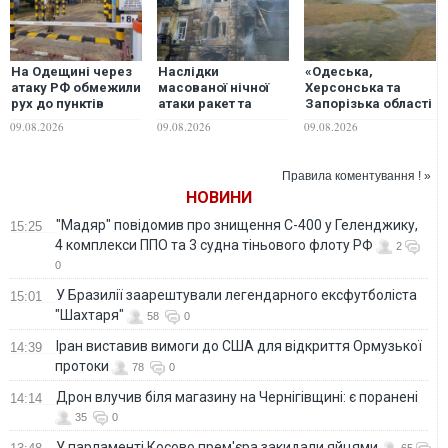
На Одещині через
Наслідки
«Одеська,
атаку РФ обмежили
масованої нічної
Херсонська та
рух до пунктів
атаки ракет та
Запорізька області
пропуску на
БПЛА: у чотирьох
– у зоні ризику»:
09.08.2026
09.08.2026
09.08.2026
кордоні з
районах Одеси
експерт пояснив,
Молдовою
зникло світло,
чим загрожує
електротранспорт
Україні дефіцит
Правила коментування ! »
зупинено, є
водних ресурсів
НОВИНИ
постраждалі
"Мадяр" повідомив про знищення С-400 у Геленджику,
15:25
4 комплекси ППО та 3 судна тіньового флоту РФ
2
0
У Бразилії заарештували легендарного ексфутболіста
15:01
"Шахтаря"
58
0
Іран виставив вимоги до США для відкриття Ормузької
14:39
протоки
78
0
Дрон влучив біля магазину на Чернігівщині: є поранені
14:14
35
0
У парламенті Косово прем'єра закидали яйцями