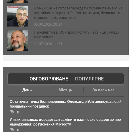
Чому США не готові передати Україні ліцензію на
виробництво ракет Patriot: політика, безпека та
можливі альтернативи
03.08.2026 20:24
Перспектива: ЗСУ добомблять і всі інші склади
Wildberries
23.07.2026 11:31
ОБГОВОРЮВАНЕ
|
ПОПУЛЯРНЕ
День
Місяць
За весь час
Остаточна точка без повернень: Олександр Усік анонсував свій
прощальний поєдинок
0
У яких випадках доведеться замінити радянське свідоцтво про
народження: роз'яснення Мін'юсту
0