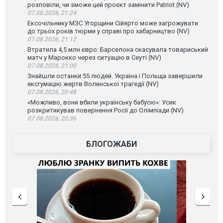
розповіли, чи зможе цей проєкт замінити Patriot (NV)
07.08.2026, 21:24
Ексочільнику МЗС Угорщини Сійярто може загрожувати
до трьох років тюрми у справі про хабарництво (NV)
07.08.2026, 21:12
Втратила 4,5 млн євро: Барселона скасувала товариський
матч у Марокко через ситуацію в Сеуті (NV)
07.08.2026, 21:00
Знайшли останки 55 людей. Україна і Польща завершили
ексгумацію жертв Волинської трагедії (NV)
07.08.2026, 20:48
«Можливо, вони вбили українську бабусю»: Усик
розкритикував повернення Росії до Олімпіади (NV)
07.08.2026, 20:36
БЛОГОЖАБИ