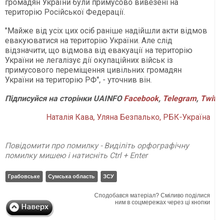
громадян України були примусово вивезені на
територію Російської Федерації.
"Майже від усіх цих осіб раніше надійшли акти відмов
евакуюватися на територію України. Але слід
відзначити, що відмова від евакуації на територію
України не легалізує дії окупаційних військ із
примусового переміщення цивільних громадян
України на територію РФ", - уточнив він.
Підписуйся на сторінки UAINFO
Facebook
,
Telegram
,
Twitt
Наталія Кава, Уляна Безпалько, РБК-Україна
Повідомити про помилку - Виділіть орфографічну
помилку мишею і натисніть Ctrl + Enter
Грабовське
Сумська область
ЗСУ
Сподобався матеріал? Сміливо поділися
ним в соцмережах через ці кнопки