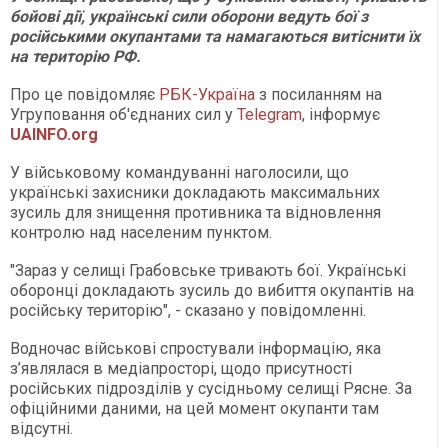
бойові дії, українські сили оборони ведуть бої з
російськими окупантами та намагаються витіснити їх
на територію РФ.
Про це повідомляє
РБК-Україна
з посиланням на
Угруповання об'єднаних сил у
Telegram
, інформує
UAINFO.org
У військовому командуванні наголосили, що
українські захисники докладають максимальних
зусиль для знищення противника та відновлення
контролю над населеним пунктом.
"Зараз у селищі Грабовське тривають бої. Українські
оборонці докладають зусиль до вибиття окупантів на
російську територію", - сказано у повідомленні.
Водночас військові спростували інформацію, яка
з’являлася в медіапросторі, щодо присутності
російських підрозділів у сусідньому селищі Рясне. За
офіційними даними, на цей момент окупанти там
відсутні.