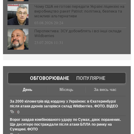
Чому США не готові передати Україні ліцензію на
виробництво ракет Patriot: політика, безпека та
можливі альтернативи
03.08.2026 20:24
Перспектива: ЗСУ добомблять і всі інші склади
Wildberries
23.07.2026 11:31
ОБГОВОРЮВАНЕ
|
ПОПУЛЯРНЕ
День
Місяць
За весь час
За 2000 кілометрів від кордону з Україною: в Єкатеринбурзі
після атаки дронів загорівся склад Wildberries. ФОТО. ВІДЕО
0
Ворог завдав комбінованого удару по Сумах, двоє поранених.
Ще десятеро постраждали після атаки БПЛА по ринку на
Сумщині. ФОТО