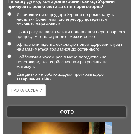
На вашу думку, коли далекобійні санкції України
примусять росію сісти за стіл переговорів?
У найближчі місяці удари України по росії стануть
настільки болючими, що агресору доведеться
поновити перемовини
Цього року не варто чекати поновлення переговорного
процесу. А от наступного - можливо все
рф навпаки піде на ескалацію попри здоровий глузд і
намагатиметься триматися до останнього
Найближчим часом росія може погодитись на
переговори, але серйозних намірів росіяни не
матимуть
Вже давно не роблю жодних прогнозів щодо
завершення війни
ФОТО