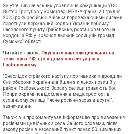
Як уточнив начальник управління комунікацій УОС
Віктор Трегубов у коментарі РБК-Україна, 20 грудня
2025 року російські війська переважаючими силами
перетнули державний кордон України поблизу
населеного пункту Грабовське, розташованого на
кордоні з РФ у Краснопільській селищній громаді
Сумської області.
Читайте також:
Окупанти вивезли цивільних на
територію РФ: що відомо про ситуацію в
Грабовському
"Внаслідок стрімкого наступу противника підрозділи
Сил оборони України відійшли з кількох позицій у
районі Грабовського. Зараз у селищі тривають бої.
Попри окремі повідомлення в медіапросторі, в
сусідньому селищі Рясне росіяни зараз відсутні", -
зазначив він.
Також він прокоментував інформацію про вивезення
росіянами цивільних з села. За його словами, після
заходу росіян в населений пункт понад 50 цивільних