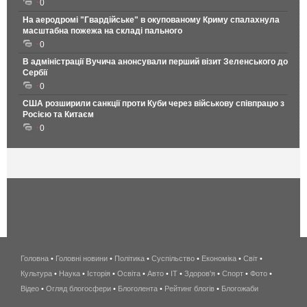
0
На аеродромі "Гвардійське" в окупованому Криму спалахнула
масштабна пожежа на складі пального
0
В адміністрації Вучича анонсували перший візит Зеленського до
Сербії
0
США розширили санкції проти Куби через військову співпрацю з
Росією та Китаєм
0
Головна
•
Головні новини
•
Політика
•
Суспільство
•
Економіка
беспроводной
•
Світ
•
Культура
•
Наука
•
Історія
•
Освіта
•
Авто
•
IT
•
Здоров'я
интернет
•
Спорт
•
Фото
•
Відео
•
Огляд блогосфери
•
Блоголента
•
Рейтинг блогів
киев
•
Блогожаби
и