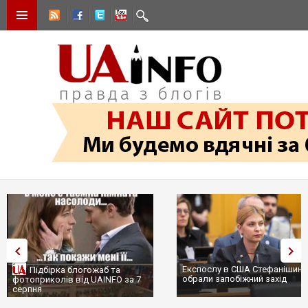
Експослу в США Стефанішині
Підбірка блогожаб та
обрали запобіжний захід
фотоприколів від UAINFO за 7
серпня