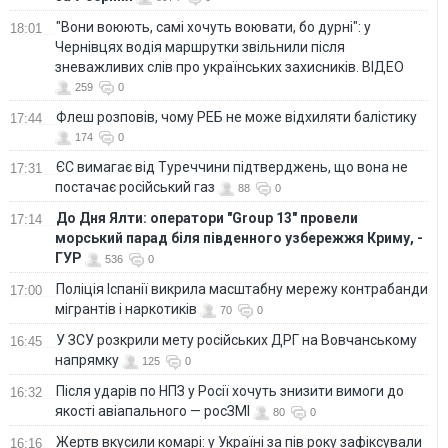
"Вони воюють, самі хочуть воювати, бо дурні": у
18:01
Чернівцях водія маршрутки звільнили після
зневажливих слів про українських захисників. ВІДЕО
259
0
Флеш розповів, чому РЕБ не може відхиляти балістику
17:44
174
0
ЄС вимагає від Туреччини підтверджень, що вона не
17:31
постачає російський газ
88
0
До Дня Ялти: оператори "Group 13" провели
17:14
морський парад біля південного узбережжя Криму, -
ГУР
536
0
Поліція Іспанії викрила масштабну мережу контрабанди
17:00
мігрантів і наркотиків
70
0
У ЗСУ розкрили мету російських ДРГ на Вовчанському
16:45
напрямку
125
0
Після ударів по НПЗ у Росії хочуть знизити вимоги до
16:32
якості авіапального — росЗМІ
80
0
Жертв вкусили комарі: у Україні за пів року зафіксували
16:16