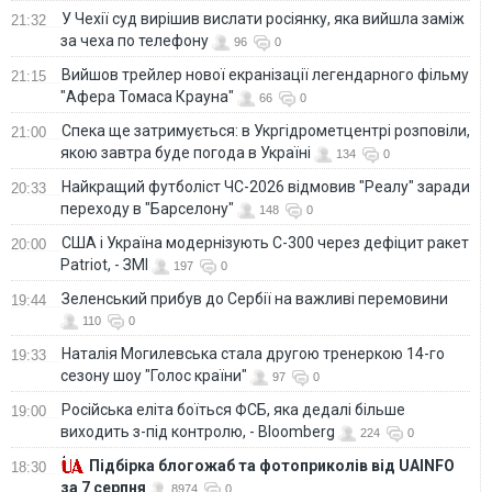
У Чехії суд вирішив вислати росіянку, яка вийшла заміж
21:32
за чеха по телефону
96
0
Вийшов трейлер нової екранізації легендарного фільму
21:15
"Афера Томаса Крауна"
66
0
Спека ще затримується: в Укргідрометцентрі розповіли,
21:00
якою завтра буде погода в Україні
134
0
Найкращий футболіст ЧС-2026 відмовив "Реалу" заради
20:33
переходу в "Барселону"
148
0
США і Україна модернізують С-300 через дефіцит ракет
20:00
Patriot, - ЗМІ
197
0
Зеленський прибув до Сербії на важливі перемовини
19:44
110
0
Наталія Могилевська стала другою тренеркою 14-го
19:33
сезону шоу "Голос країни"
97
0
Російська еліта боїться ФСБ, яка дедалі більше
19:00
виходить з-під контролю, - Bloomberg
224
0
Підбірка блогожаб та фотоприколів від UAINFO
18:30
за 7 серпня
8974
0