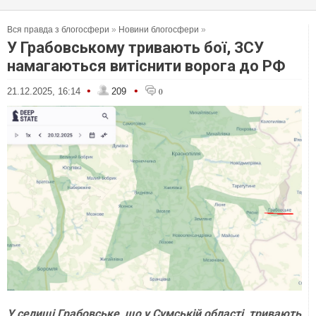
Вся правда з блогосфери
»
Новини блогосфери
»
У Грабовському тривають бої, ЗСУ
намагаються витіснити ворога до РФ
•
•
21.12.2025, 16:14
209
0
У селищі Грабовське, що у Сумській області, тривають