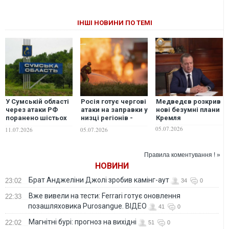
ІНШІ НОВИНИ ПО ТЕМІ
У Сумській області
Росія готує чергові
Медведєв розкрив
через атаки РФ
атаки на заправки у
нові безумні плани
поранено шістьох
низці регіонів -
Кремля
людей
Олег Григоров
05.07.2026
11.07.2026
05.07.2026
попередив про
небезпеку
Правила коментування ! »
НОВИНИ
Брат Анджеліни Джолі зробив камінг-аут
23:02
34
0
Вже вивели на тести: Ferrari готує оновлення
22:33
позашляховика Purosangue. ВІДЕО
41
0
Магнітні бурі: прогноз на вихідні
22:02
51
0