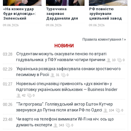
«На кожен удар
Туреччина
РФ повністю
буде відповідь»:
закриває
зруйнували
Зеленський
Дарданелли для
цивільний завод
анонсував нові
частини суден:
«Кромберг енд
09.08.2026
09.08.2026
09.08.2026
переговори щодо
глава МЗС Фідан
Шуберт Житомир»
ПВО та атаки по
роз'яснив позицію
зі 100% німецькими
російських НПЗ
Анкари
інвестиціями
Правила коментування ! »
НОВИНИ
Студентам можуть скасувати пенсію по втраті
03:28
годувальника: у ПФУ назвали чотири причини
10
0
Українська розвідка зафіксувала ознаки зростаючого
02:29
песимізму в Росії
31
0
Норвезькі спецназівці привносять «дух вікінгів» у
01:27
підготовку українських військових — Business Insider
42
0
"Ти програєш". Голлівудський актор Ештон Кутчер
00:26
звернувся до Путіна після атаки РФ по Одесі
104
0
Чи варто на телефонi вимикати Wi-Fi на ніч: ось що
23:48
думають експерти
343
0