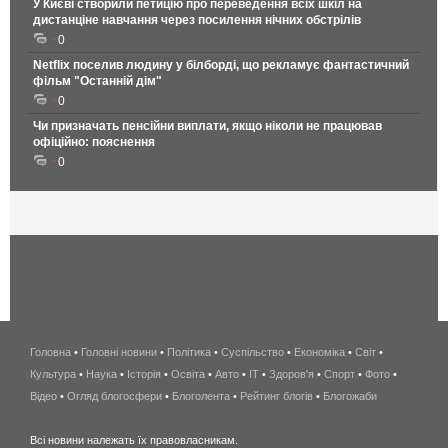
У Києві створили петицію про переведення всіх шкіл на
дистанціне навчання через посилення нічних обстрілів
0
Netflix поселив людину у білборді, що рекламує фантастичний
фільм "Останній дім"
0
Чи призначать пенсійни виплати, якщо ніколи не працював
офіційно: пояснення
0
Головна
•
Головні новини
•
Політика
•
Суспільство
•
Економіка
беспроводной
•
Світ
•
Культура
•
Наука
•
Історія
•
Освіта
•
Авто
•
IT
•
Здоров'я
интернет
•
Спорт
•
Фото
•
Відео
•
Огляд блогосфери
•
Блоголента
•
Рейтинг блогів
киев
•
Блогожаби
и
Всі новини належать їх правовласникам.
область