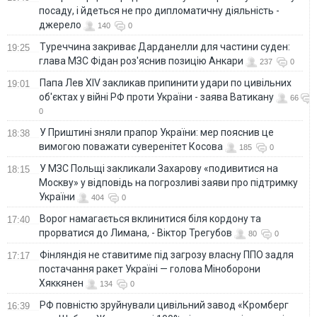
посаду, і йдеться не про дипломатичну діяльність -
джерело
140
0
Туреччина закриває Дарданелли для частини суден:
19:25
глава МЗС Фідан роз'яснив позицію Анкари
237
0
Папа Лев XIV закликав припинити удари по цивільних
19:01
об'єктах у війні РФ проти України - заява Ватикану
66
0
У Приштині зняли прапор України: мер пояснив це
18:38
вимогою поважати суверенітет Косова
185
0
У МЗС Польщі закликали Захарову «подивитися на
18:15
Москву» у відповідь на погрозливі заяви про підтримку
України
404
0
Ворог намагається вклинитися біля кордону та
17:40
прорватися до Лимана, - Віктор Трегубов
80
0
Фінляндія не ставитиме під загрозу власну ППО задля
17:17
постачання ракет Україні — голова Міноборони
Хяккянен
134
0
РФ повністю зруйнували цивільний завод «Кромберг
16:39