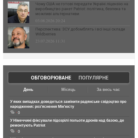
Чому США не готові передати Україні ліцензію на
виробництво ракет Patriot: політика, безпека та
можливі альтернативи
03.08.2026 20:24
Перспектива: ЗСУ добомблять і всі інші склади
Wildberries
23.07.2026 11:31
ОБГОВОРЮВАНЕ
|
ПОПУЛЯРНЕ
День
Місяць
За весь час
У яких випадках доведеться замінити радянське свідоцтво про
народження: роз'яснення Мін'юсту
0
У Німеччині фіксували підозрілі польоти дронів над базою, де
ремонтують Patriot
0