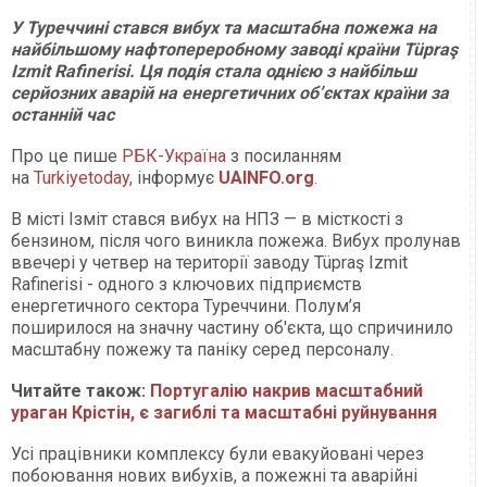
У Туреччині стався вибух та масштабна пожежа на
найбільшому нафтопереробному заводі країни Tüpraş
Izmit Rafinerisi. Ця подія стала однією з найбільш
серйозних аварій на енергетичних об’єктах країни за
останній час
Про це пише
РБК-Україна
з посиланням
на
Turkiyetoday,
інформує
UAINFO.org
.
В місті Ізміт стався вибух на НПЗ — в місткості з
бензином, після чого виникла пожежа. Вибух пролунав
ввечері у четвер на території заводу Tüpraş Izmit
Rafinerisi - одного з ключових підприємств
енергетичного сектора Туреччини. Полум’я
поширилося на значну частину об'єкта, що спричинило
масштабну пожежу та паніку серед персоналу.
Читайте також:
Португалію накрив масштабний
ураган Крістін, є загиблі та масштабні руйнування
Усі працівники комплексу були евакуйовані через
побоювання нових вибухів, а пожежні та аварійні