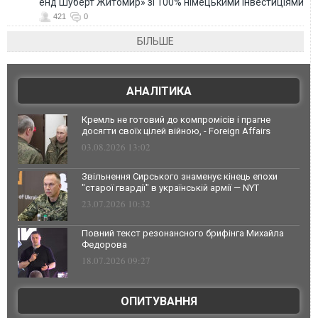
енд Шуберт Житомир» зі 100% німецькими інвестиціями
421
0
БІЛЬШЕ
АНАЛІТИКА
Кремль не готовий до компромісів і прагне
досягти своїх цілей війною, - Foreign Affairs
03.08.2026 13:02
Звільнення Сирського знаменує кінець епохи
"старої гвардії" в українській армії — NYT
23.07.2026 10:32
Повний текст резонансного брифінга Михайла
Федорова
18.07.2026 09:27
ОПИТУВАННЯ