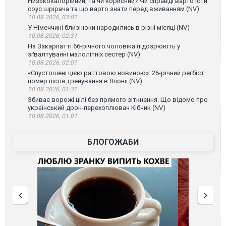
Низькокалорійний, та чи корисний? Чи справді варто їсти
соус шрірача та що варто знати перед вживанням (NV)
10.08.2026, 03:01
У Німеччині близнюки народились в різні місяці (NV)
10.08.2026, 02:31
На Закарпатті 66-річного чоловіка підозрюють у
зґвалтуванні малолітніх сестер (NV)
10.08.2026, 02:01
«Спустошені цією раптовою новиною»: 26-річний регбіст
помер після тренування в Японії (NV)
10.08.2026, 01:31
Збиває ворожі цілі без прямого зіткнення. Що відомо про
український дрон-перехоплювач Кібчик (NV)
10.08.2026, 01:01
БЛОГОЖАБИ