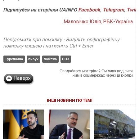
Підписуйся
на
сторінки
UAINFO
Facebook
,
Telegram
,
Twitt
Маловічко Юлія, РБК-Україна
Повідомити про помилку - Виділіть орфографічну
помилку мишею і натисніть Ctrl + Enter
Туреччина
вибух
пожежа
НПЗ
Сподобався матеріал? Сміливо поділися
ним в соцмережах через ці кнопки
ІНШІ НОВИНИ ПО ТЕМІ