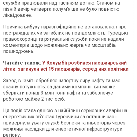
служби працювали над гасінням вогню. Станом на
пізній вечір четверга полум’я ще не було повністю
ліквідоване.
Причина вибуху наразі офіційно не встановлена, і про
постраждалих чи загиблих не повідомляють. Турецькі
правоохоронці та рятувальні служби поки не надали
коментарів щодо можливих жертв чи масштабів
пошкоджень.
Читайте також:
У Колумбії розбився пасажирський
літак: загинули всі 15 пасажирів, серед них політики
Завод в Ізміті обробляє імпортну сиру нафту та має
значну потужність: за даними компанії, він може
зберігати понад 3 млн тонн нафти та забезпечує
роботою майже 2 тис. осіб.
Ця подія стала однією з найбільш серйозних аварій на
енергетичних об’єктах Туреччини за останній час і
привернула увагу служб безпеки та інвесторів через
можливі наслідки для енергетичної інфраструктури
регіону.