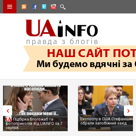
Експослу в США Стефанішині
Підбірка блогожаб та
обрали запобіжний захід
фотоприколів від UAINFO за 7
серпня