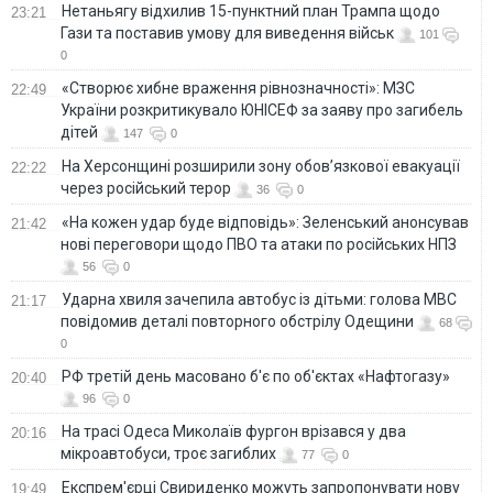
Нетаньягу відхилив 15-пунктний план Трампа щодо
23:21
Гази та поставив умову для виведення військ
101
0
«Створює хибне враження рівнозначності»: МЗС
22:49
України розкритикувало ЮНІСЕФ за заяву про загибель
дітей
147
0
На Херсонщині розширили зону обов’язкової евакуації
22:22
через російський терор
36
0
«На кожен удар буде відповідь»: Зеленський анонсував
21:42
нові переговори щодо ПВО та атаки по російських НПЗ
56
0
Ударна хвиля зачепила автобус із дітьми: голова МВС
21:17
повідомив деталі повторного обстрілу Одещини
68
0
РФ третій день масовано б'є по об'єктах «Нафтогазу»
20:40
96
0
На трасі Одеса Миколаїв фургон врізався у два
20:16
мікроавтобуси, троє загиблих
77
0
Експрем'єрці Свириденко можуть запропонувати нову
19:49