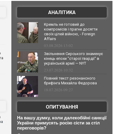
АНАЛІТИКА
Кремль не готовий до
компромісів і прагне досягти
своїх цілей війною, - Foreign
Affairs
03.08.2026 13:02
о
Звільнення Сирського знаменує
та
кінець епохи "старої гвардії" в
українській армії — NYT
23.07.2026 10:32
Повний текст резонансного
брифінга Михайла Федорова
18.07.2026 09:27
ОПИТУВАННЯ
n
На вашу думку, коли далекобійні санкції
ва
України примусять росію сісти за стіл
переговорів?