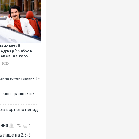
Росія атакувала Суми КАБами
торговельний центр, будинки, 
лановитий
ФОТО
еджер": Зібров
нався, на кого
еписав своє майно
7.2025
вила коментування ! »
, чого раніше не
рів вартістю понад
Топпосадовцю Повітряних Сил
ення
173
0
підозру
ь лише на 2,5-3