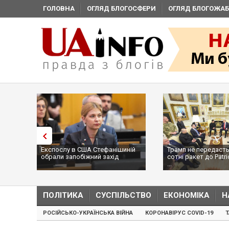
ГОЛОВНА
ОГЛЯД БЛОГОСФЕРИ
ОГЛЯД БЛОГОЖАБ
Експослу в США Стефанішиній
Трамп не передасть
обрали запобіжний захід
сотні ракет до Patri
...
ПОЛІТИКА
СУСПІЛЬСТВО
ЕКОНОМІКА
Н
РОСІЙСЬКО-УКРАЇНСЬКА ВІЙНА
КОРОНАВІРУС COVID-19