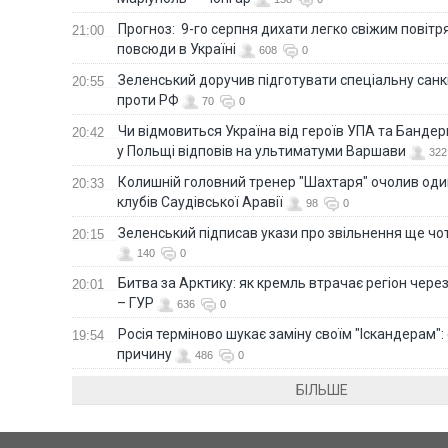
Прогноз: 9-го серпня дихати легко свіжим повіт
21:00
повсюди в Україні
608
0
Зеленський доручив підготувати спеціальну санк
20:55
проти РФ
70
0
Чи відмовиться Україна від героїв УПА та Бандер
20:42
у Польщі відповів на ультиматуми Варшави
322
Колишній головний тренер "Шахтаря" очолив оди
20:33
клубів Саудівської Аравії
98
0
Зеленський підписав укази про звільнення ще чо
20:15
140
0
Битва за Арктику: як кремль втрачає регіон через 
20:01
– ГУР
636
0
Росія терміново шукає заміну своїм "Іскандерам":
19:54
причину
486
0
БІЛЬШЕ