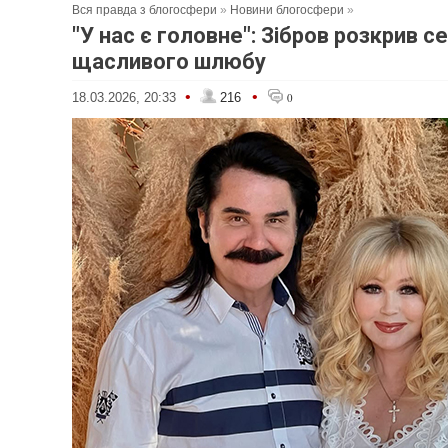
Вся правда з блогосфери
»
Новини блогосфери
»
"У нас є головне": Зібров розкрив с
щасливого шлюбу
•
•
18.03.2026, 20:33
216
0