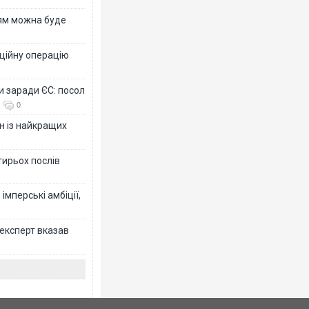
рям можна буде
ційну операцію
и заради ЄС: посол
0
н із найкращих
тирьох послів
імперські амбіції,
 експерт вказав