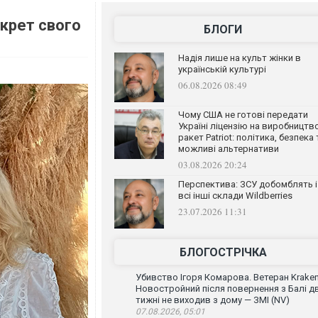
екрет свого
БЛОГИ
Надія лише на культ жінки в
українській культурі
06.08.2026 08:49
Чому США не готові передати
Україні ліцензію на виробництв
ракет Patriot: політика, безпека 
можливі альтернативи
03.08.2026 20:24
Перспектива: ЗСУ добомблять і
всі інші склади Wildberries
23.07.2026 11:31
БЛОГОСТРІЧКА
Убивство Ігоря Комарова. Ветеран Krake
Новостройний після повернення з Балі д
тижні не виходив з дому — ЗМІ (NV)
07.08.2026, 05:01