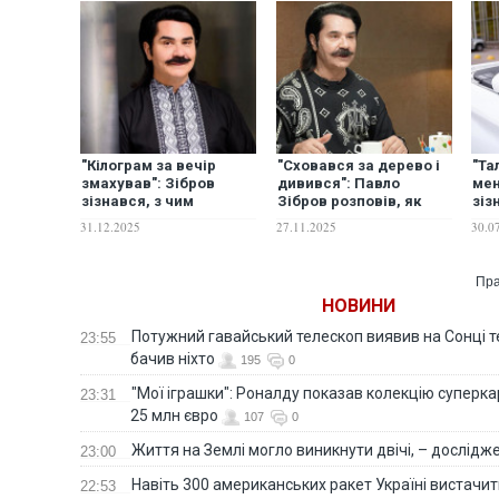
"Кілограм за вечір
"Сховався за дерево і
"Та
змахував": Зібров
дивився": Павло
мен
зізнався, з чим
Зібров розповів, як
зіз
зав'язав після початку
дізнався про зраду
пер
31.12.2025
27.11.2025
30.0
війни
першої дружини
Пра
НОВИНИ
Потужний гавайський телескоп виявив на Сонці те
23:55
бачив ніхто
195
0
"Мої іграшки": Роналду показав колекцію суперка
23:31
25 млн євро
107
0
Життя на Землі могло виникнути двічі, – дослідж
23:00
Навіть 300 американських ракет Україні вистачит
22:53