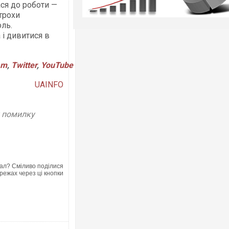
ся до роботи —
трохи
оль.
 і дивитися в
am
,
Twitter
,
YouTube
UAINFO
у помилку
ал? Сміливо поділися
режах через ці кнопки