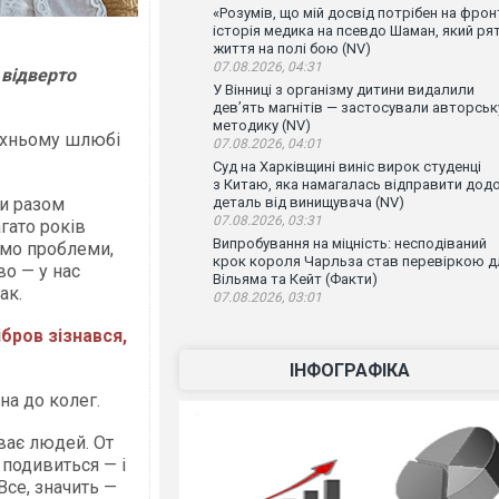
«Розумів, що мій досвід потрібен на фронт
історія медика на псевдо Шаман, який ря
життя на полі бою (NV)
07.08.2026, 04:31
 відверто
У Вінниці з організму дитини видалили
дев’ять магнітів — застосували авторськ
методику (NV)
 їхньому шлюбі
07.08.2026, 04:01
Суд на Харківщині виніс вирок студенці
з Китаю, яка намагалась відправити дод
и разом
деталь від винищувача (NV)
07.08.2026, 03:31
гато років
Випробування на міцність: несподіваний
уємо проблеми,
крок короля Чарльза став перевіркою д
о — у нас
Вільяма та Кейт (Факти)
ак.
07.08.2026, 03:01
ібров зізнався,
ІНФОГРАФІКА
на до колег.
ває людей. От
: подивиться — і
Все, значить —