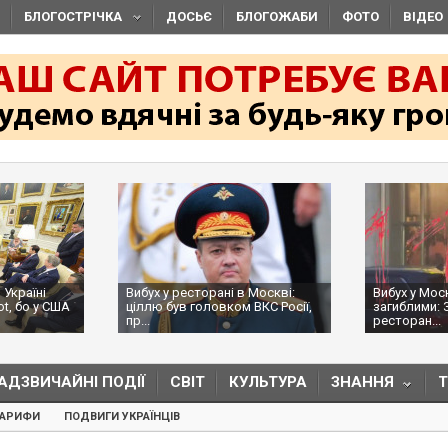
БЛОГОСТРІЧКА
ДОСЬЄ
БЛОГОЖАБИ
ФОТО
ВІДЕО
 Україні
Вибух у ресторані в Москві:
Вибух у Мос
ot, бо у США
ціллю був головком ВКС Росії,
загиблими: 
пр...
ресторан...
АДЗВИЧАЙНІ ПОДІЇ
СВІТ
КУЛЬТУРА
ЗНАННЯ
ТАРИФИ
ПОДВИГИ УКРАЇНЦІВ