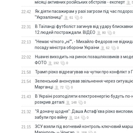
місяці активних російських обстрілів - експерт
Як діяти пасажирам у разі загрози під час подорож
22:42
"Укрзалізниці"
61
0
В Таїланді футболіст загинув від удару блискавки
22:31
12 людей постраждали. ВІДЕО
80
0
"Немає чіткого „ні“", - Михайло Федоров не відки
22:13
посаду міністра оборони України
62
0
Huawei виходить на ринок позашляховиків з моде
22:02
ФОТО
192
0
Трамп різко відреагував на чутки про конфлікт з 
21:58
Зеленський анонсував звільнення через ситуацію
21:54
Марганці
72
0
В Україні розподіляти електроенергію будуть по
21:43
розкрив деталі
148
0
"Я доначу щодня": Даша Астаф'єва різко висловила
21:32
забули про війну
114
0
ЗСУ взяли під вогневий контроль ключовий марш
21:15
Маріуполь — Чонгар
158
0