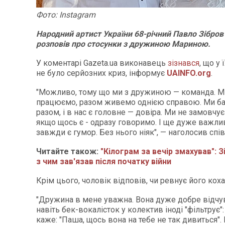
Фото
: Instagram
Народний артист України 68-річний Павло Зібров
розповів про стосунки з дружиною Мариною.
У коментарі Gazeta.ua виконавець
зізнався
, що у
не було серйозних криз, інформує
UAINFO.org
.
"Можливо, тому що ми з дружиною — команда. М
працюємо, разом живемо однією справою. Ми ба
разом, і в нас є головне — довіра. Ми не замовч
якщо щось є - одразу говоримо. І ще дуже важлив
завжди є гумор. Без нього ніяк", — наголосив спів
Читайте також:
"Кілограм за вечір змахував": З
з чим зав'язав після початку війни
Крім цього, чоловік відповів, чи ревнує його коха
"Дружина в мене уважна. Вона дуже добре відчу
навіть бек-вокалісток у колектив іноді "фільтрує"
каже: "Паша, щось вона на тебе не так дивиться". 