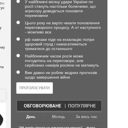
У найближчі місяці удари України по
і»:
росії стануть настільки болючими, що
тує
агресору доведеться поновити
перемовини
Цього року не варто чекати поновлення
переговорного процесу. А от наступного
у
- можливо все
рф навпаки піде на ескалацію попри
здоровий глузд і намагатиметься
ому
триматися до останнього
Найближчим часом росія може
погодитись на переговори, але
серйозних намірів росіяни не матимуть
ля
Вже давно не роблю жодних прогнозів
щодо завершення війни
ОБГОВОРЮВАНЕ
|
ПОПУЛЯРНЕ
День
Місяць
За весь час