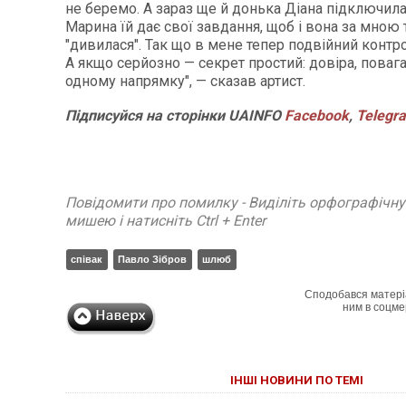
не беремо. А зараз ще й донька Діана підключила
Марина їй дає свої завдання, щоб і вона за мною 
"дивилася". Так що в мене тепер подвійний контр
А якщо серйозно — секрет простий: довіра, повага
одному напрямку", — сказав артист.
Підписуйся
на
сторінки
UAINFO
Facebook
,
Telegr
Повідомити про помилку - Виділіть орфографічн
мишею і натисніть Ctrl + Enter
співак
Павло Зібров
шлюб
Сподобався матері
ним в соцме
ІНШІ НОВИНИ ПО ТЕМІ