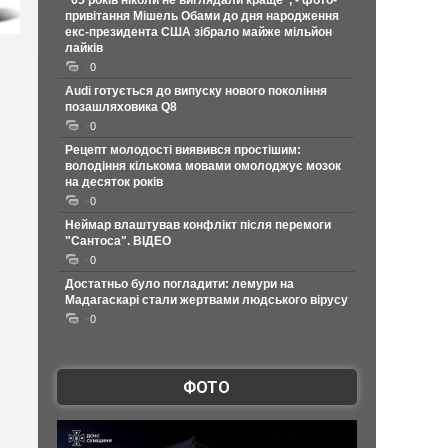
"65 років ніколи не виглядали краще", - фото-
привітання Мішель Обами до дня народження
екс-президента США зібрало майже мільйон
лайків
0
Audi готується до випуску нового покоління
позашляховика Q8
0
Рецепт молодості виявився простішим:
володіння кількома мовами омолоджує мозок
на десяток років
0
Неймар влаштував конфлікт після перемоги
"Сантоса". ВІДЕО
0
Достатньо було погладити: лемури на
Мадагаскарі стали жертвами людського вірусу
0
ФОТО