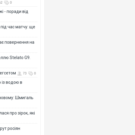
52
0
і - поради від
 під час матчу: ще
дає повернення на
ллю Stelato G9.
Гегсетом
73
0
 із водою в
-новому: Шмигаль
ся про зірок, які
рут росіян