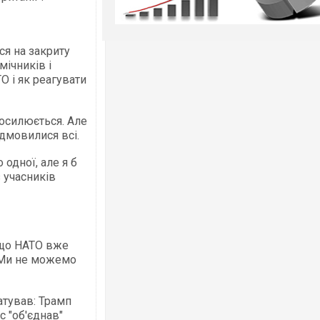
ся на закриту
мічників і
О і як реагувати
осилюється. Але
дмовилися всі.
одної, але я б
з учасників
 що НАТО вже
 "Ми не можемо
атував: Трамп
с "об'єднав"