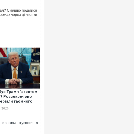
ал? Сміливо поділися
режах через ці кнопки
був Трамп "агентом
? Розсекречено
еріали таємного
слідування
8.2026
вила коментування ! »