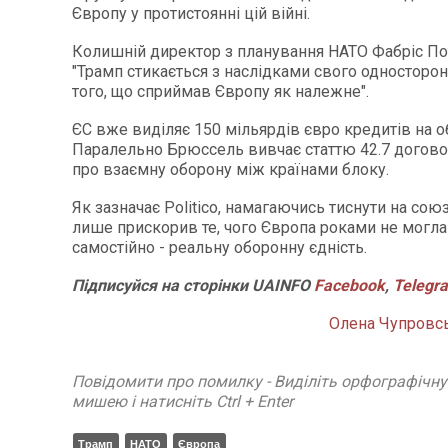
Європу у протистоянні цій війні.
Колишній директор з планування НАТО Фабріс По
"Трамп стикається з наслідками свого односторон
того, що сприймав Європу як належне".
ЄС вже виділяє 150 мільярдів євро кредитів на о
Паралельно Брюссель вивчає статтю 42.7 договор
про взаємну оборону між країнами блоку.
Як зазначає Politico, намагаючись тиснути на сою
лише прискорив те, чого Європа роками не могла
самостійно - реальну оборонну єдність.
Підписуйся
на
сторінки
UAINFO
Facebook
,
Telegr
Олена Чупровсь
Повідомити про помилку - Виділіть орфографічн
мишею і натисніть Ctrl + Enter
Трамп
НАТО
Європа