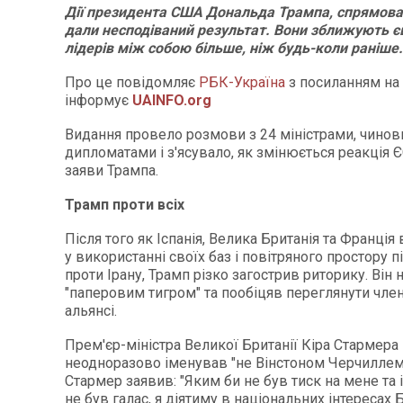
Дії президента США Дональда Трампа, спрямова
дали несподіваний результат. Вони зближують 
лідерів між собою більше, ніж будь-коли раніше.
Про це повідомляє
РБК-Україна
з посиланням на
інформує
UAINFO.org
Видання провело розмови з 24 міністрами, чинов
дипломатами і з'ясувало, як змінюється реакція Є
заяви Трампа.
Трамп проти всіх
Після того як Іспанія, Велика Британія та Франці
у використанні своїх баз і повітряного простору п
проти Ірану, Трамп різко загострив риторику. Він
"паперовим тигром" та пообіцяв переглянути чле
альянсі.
Прем'єр-міністра Великої Британії Кіра Стармера
неодноразово іменував "не Вінстоном Черчиллем"
Стармер заявив: "Яким би не був тиск на мене та 
не був галас, я діятиму в національних інтересах Б