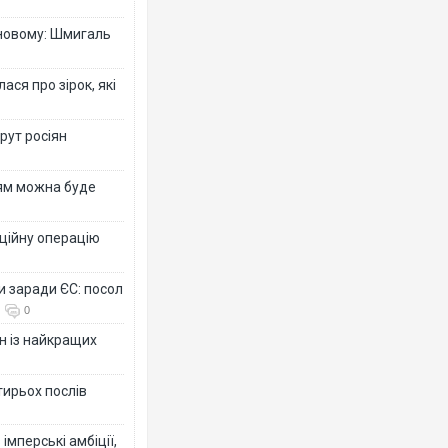
-новому: Шмигаль
ся про зірок, які
рут росіян
рям можна буде
ційну операцію
и заради ЄС: посол
0
н із найкращих
тирьох послів
імперські амбіції,