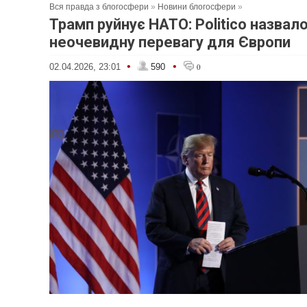
Вся правда з блогосфери
»
Новини блогосфери
»
Трамп руйнує НАТО: Politico назвал
неочевидну перевагу для Європи
•
•
02.04.2026, 23:01
590
0