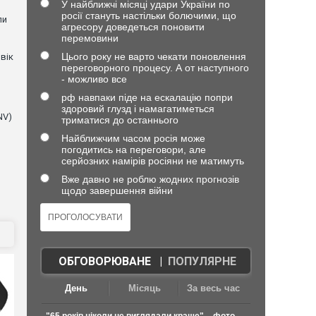
У найближчі місяці удари України по
росії стануть настільки болючими, що
ли
агресору доведеться поновити
перемовини
Цього року не варто чекати поновлення
вік
переговорного процесу. А от наступного
- можливо все
рф навпаки піде на ескалацію попри
здоровий глузд і намагатиметься
NV)
триматися до останнього
Найближчим часом росія може
погодитись на переговори, але
серйозних намірів росіяни не матимуть
Вже давно не роблю жодних прогнозів
щодо завершення війни
ОБГОВОРЮВАНЕ
|
ПОПУЛЯРНЕ
День
Місяць
За весь час