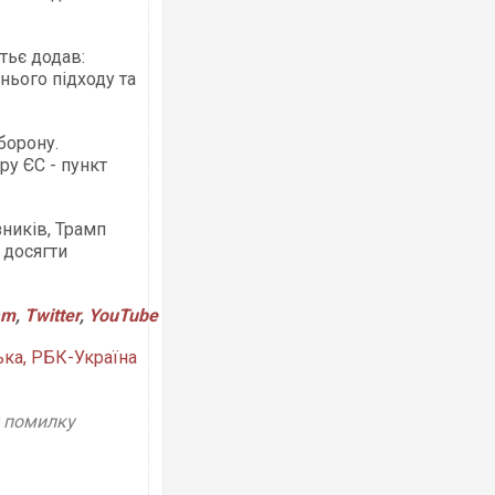
тьє додав:
нього підходу та
борону.
Росія атакувала Суми КАБами: пошк
торговельний центр, будинки, є пост
у ЄС - пункт
ФОТО
зників, Трамп
 досягти
am
,
Twitter
,
YouTube
ка, РБК-Україна
у помилку
Топпосадовцю Повітряних Сил вруч
підозру