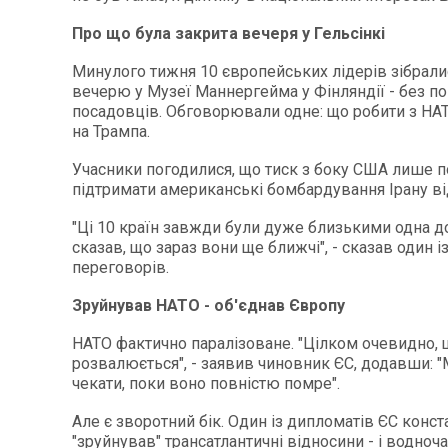
Про що була закрита вечеря у Гельсінкі
Минулого тижня 10 європейських лідерів зібрали
вечерю у Музеї Маннергейма у Фінляндії - без по
посадовців. Обговорювали одне: що робити з НАТ
на Трампа.
Учасники погодилися, що тиск з боку США лише п
підтримати американські бомбардування Ірану ві
"Ці 10 країн завжди були дуже близькими одна до 
сказав, що зараз вони ще ближчі", - сказав один і
переговорів.
Зруйнував НАТО - об'єднав Європу
НАТО фактично паралізоване. "Цілком очевидно,
розвалюється", - заявив чиновник ЄС, додавши:
чекати, поки воно повністю помре".
Але є зворотний бік. Один із дипломатів ЄС конст
"зруйнував" трансатлантичні відносини - і водноча