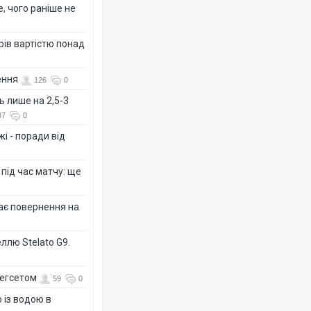
, чого раніше не
рів вартістю понад
ення
126
0
ь лише на 2,5-3
37
0
і - поради від
 під час матчу: ще
дає повернення на
ллю Stelato G9.
Гегсетом
59
0
 із водою в