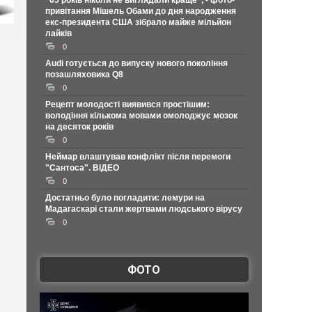
"65 років ніколи не виглядали краще", - фото-
привітання Мішель Обами до дня народження
екс-президента США зібрало майже мільйон
лайків
0
Audi готується до випуску нового покоління
позашляховика Q8
0
Рецепт молодості виявився простішим:
володіння кількома мовами омолоджує мозок
на десяток років
0
Неймар влаштував конфлікт після перемоги
"Сантоса". ВІДЕО
0
Достатньо було погладити: лемури на
Мадагаскарі стали жертвами людського вірусу
0
ФОТО