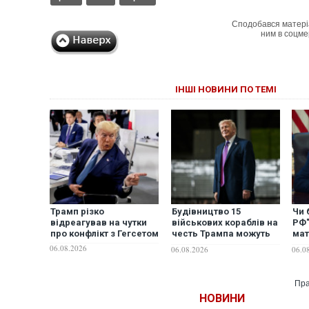
Сподобався матері
ним в соцме
ІНШІ НОВИНИ ПО ТЕМІ
Трамп різко
Будівництво 15
Чи 
відреагував на чутки
військових кораблів на
РФ"
про конфлікт з Гегсетом
честь Трампа можуть
мат
коштувати майже 300
роз
06.08.2026
06.08.2026
06.0
млрд доларів, - NYT
Пра
НОВИНИ