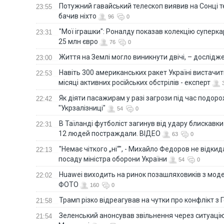
Потужний гавайський телескоп виявив на Сонці те
23:55
бачив ніхто
96
0
"Мої іграшки": Роналду показав колекцію суперка
23:31
25 млн євро
76
0
Життя на Землі могло виникнути двічі, – дослідж
23:00
Навіть 300 американських ракет Україні вистачит
22:53
місяці активних російських обстрілів - експерт
Як діяти пасажирам у разі загрози під час подорож
22:42
"Укрзалізниці"
54
0
В Таїланді футболіст загинув від удару блискавки
22:31
12 людей постраждали. ВІДЕО
63
0
"Немає чіткого „ні“", - Михайло Федоров не відки
22:13
посаду міністра оборони України
54
0
Huawei виходить на ринок позашляховиків з моде
22:02
ФОТО
160
0
Трамп різко відреагував на чутки про конфлікт з 
21:58
Зеленський анонсував звільнення через ситуацію
21:54