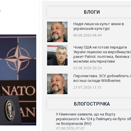
о
БЛОГИ
Надія лише на культ жінки в
українській культурі
06.08.2026 08:49
Чому США не готові передати
Україні ліцензію на виробництв
ракет Patriot: політика, безпека 
можливі альтернативи
03.08.2026 20:24
Перспектива: ЗСУ добомблять і
всі інші склади Wildberries
23.07.2026 11:31
БЛОГОСТРІЧКА
У Німеччині заявили, що на борту
українського Ан-124 у Лейпцигу не було зб
чи боєприпасів (NV)
07.08.2026, 01:01