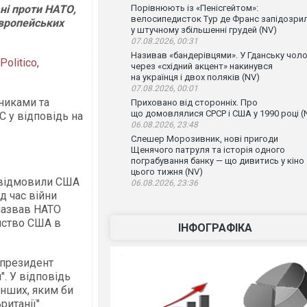
ні проти НАТО,
Порівнюють із «Пенісгейтом»:
велосипедисток Тур де Франс запідозри
європейських
у штучному збільшенні грудей (NV)
07.08.2026, 00:31
Називав «бандерівцями». У Гданську чоло
Politico
,
через «східний акцент» накинувся
на українця і двох поляків (NV)
07.08.2026, 00:01
никами та
Приховано від сторонніх. Про
що домовлялися СРСР і США у 1990 році (
С у відповідь на
06.08.2026, 23:48
Слешер Морозивник, нові пригоди
Щенячого патруля та історія одного
пограбування банку — що дивитись у кіно
цього тижня (NV)
я відмовили США
06.08.2026, 23:36
ід час війни
 назвав НАТО
нство США в
ІНФОГРАФІКА
 президент
. У відповідь
інших, яким би
ританії".