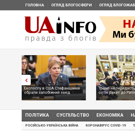
ГОЛОВНА
ОГЛЯД БЛОГОСФЕРИ
ОГЛЯД БЛОГОЖАБ
Експослу в США Стефанішиній
Трамп не передасть
обрали запобіжний захід
сотні ракет до Patri
...
ПОЛІТИКА
СУСПІЛЬСТВО
ЕКОНОМІКА
Н
РОСІЙСЬКО-УКРАЇНСЬКА ВІЙНА
КОРОНАВІРУС COVID-19