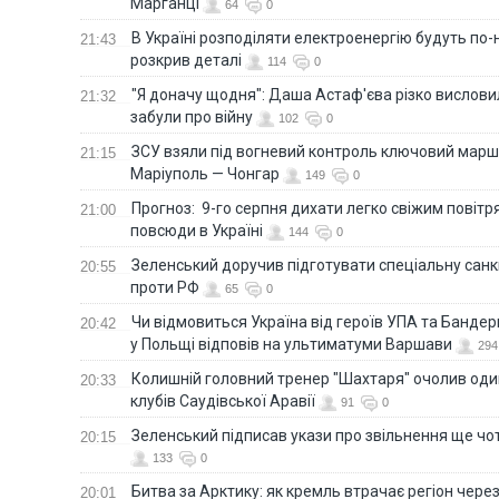
Марганці
64
0
В Україні розподіляти електроенергію будуть по
21:43
розкрив деталі
114
0
"Я доначу щодня": Даша Астаф'єва різко висловила
21:32
забули про війну
102
0
ЗСУ взяли під вогневий контроль ключовий марш
21:15
Маріуполь — Чонгар
149
0
Прогноз: 9-го серпня дихати легко свіжим повіт
21:00
повсюди в Україні
144
0
Зеленський доручив підготувати спеціальну санк
20:55
проти РФ
65
0
Чи відмовиться Україна від героїв УПА та Бандер
20:42
у Польщі відповів на ультиматуми Варшави
294
Колишній головний тренер "Шахтаря" очолив оди
20:33
клубів Саудівської Аравії
91
0
Зеленський підписав укази про звільнення ще чо
20:15
133
0
Битва за Арктику: як кремль втрачає регіон через 
20:01