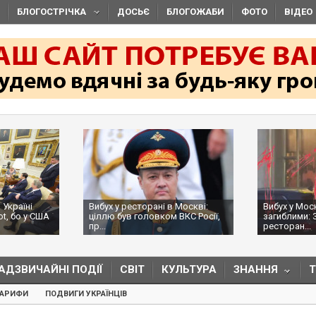
БЛОГОСТРІЧКА
ДОСЬЄ
БЛОГОЖАБИ
ФОТО
ВІДЕО
 Україні
Вибух у ресторані в Москві:
Вибух у Мос
ot, бо у США
ціллю був головком ВКС Росії,
загиблими: 
пр...
ресторан...
АДЗВИЧАЙНІ ПОДІЇ
СВІТ
КУЛЬТУРА
ЗНАННЯ
ТАРИФИ
ПОДВИГИ УКРАЇНЦІВ