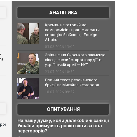
АНАЛІТИКА
Кремль не готовий до
компромісів і прагне досягти
своїх цілей війною, - Foreign
Affairs
03.08.2026 13:02
о
Звільнення Сирського знаменує
та
кінець епохи "старої гвардії" в
українській армії — NYT
23.07.2026 10:32
Повний текст резонансного
брифінга Михайла Федорова
18.07.2026 09:27
ОПИТУВАННЯ
На вашу думку, коли далекобійні санкції
рої
України примусять росію сісти за стіл
переговорів?