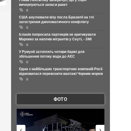
Глава Пентагону заперечує, що у США
вичерпуються запаси ракет
0
США анулювали візу посла Бразилії на тлі
загострення дипломатичного конфлікту
0
Іспанія попросила партнерів не критикувати
Марокко за наплив мігрантів у Сеуті, - ЗМІ
0
У Румунії затоплять чотири баржі для
збільшення потоку води до АЕС
0
Одна з найбільших транспортних компаній Росії
відмовилася перевозити вантажі Чорним морем
0
ФОТО