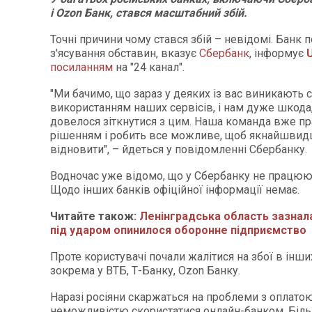
і Ozon Банк, стався масштабний збій.
Точні причини чому стався збій – невідомі. Банк
з'ясування обставин, вказує
Сбербанк
, інформує
посиланням
на "24 канал".
"Ми бачимо, що зараз у деяких із вас виникають 
використанням наших сервісів, і нам дуже шкода
довелося зіткнутися з цим. Наша команда вже п
рішенням і робить все можливе, щоб якнайшвид
відновити", – йдеться у повідомленні Сбербанку.
Водночас уже відомо, що у Сбербанку не працюю
Щодо інших банків офіційної інформації немає.
Читайте також:
Ленінградська область зазнала
під ударом опинилося оборонне підприємство
Проте користувачі почали жалітися на збої в інши
зокрема у ВТБ, Т-Банку, Ozon Банку.
Наразі росіяни скаржаться на проблеми з оплатою
неможливістю скористатися онлайн-банком. Біль