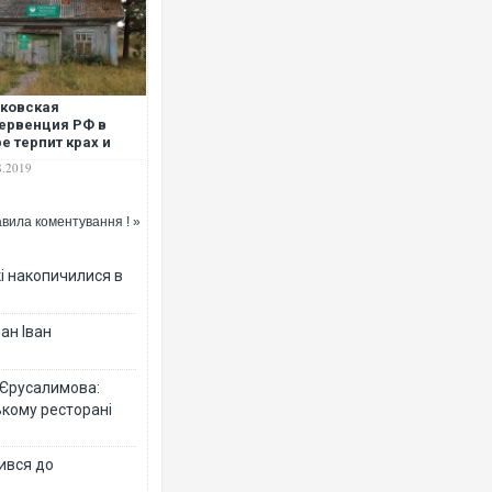
Росія атакувала Суми КАБам
ковская
торговельний центр, будинки,
ервенция РФ в
ФОТО
е терпит крах и
провождается
8.2019
ством
вила коментування ! »
кі накопичилися в
ан Іван
Топпосадовцю Повітряних С
 Єрусалимова:
підозру
ькому ресторані
ився до