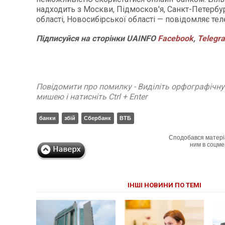
надходить з Москви, Підмосков'я, Санкт-Петербу
області, Новосибірської області — повідомляє те
Підписуйся на сторінки UAINFO
Facebook
,
Telegr
Повідомити про помилку - Виділіть орфографічн
мишею і натисніть Ctrl + Enter
банки
збій
Сбербанк
ВТБ
Сподобався матері
ним в соцме
ІНШІ НОВИНИ ПО ТЕМІ