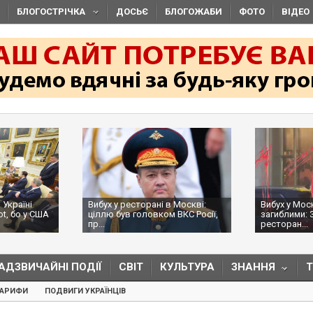
БЛОГОСТРІЧКА
ДОСЬЄ
БЛОГОЖАБИ
ФОТО
ВІДЕО
 Україні
Вибух у ресторані в Москві:
Вибух у Мос
ot, бо у США
ціллю був головком ВКС Росії,
загиблими: 
пр...
ресторан...
АДЗВИЧАЙНІ ПОДІЇ
СВІТ
КУЛЬТУРА
ЗНАННЯ
ТАРИФИ
ПОДВИГИ УКРАЇНЦІВ