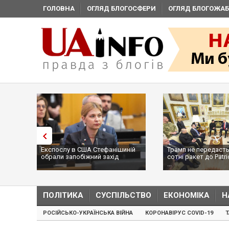
ГОЛОВНА
ОГЛЯД БЛОГОСФЕРИ
ОГЛЯД БЛОГОЖАБ
Експослу в США Стефанішиній
Трамп не передасть
обрали запобіжний захід
сотні ракет до Patri
...
ПОЛІТИКА
СУСПІЛЬСТВО
ЕКОНОМІКА
Н
РОСІЙСЬКО-УКРАЇНСЬКА ВІЙНА
КОРОНАВІРУС COVID-19