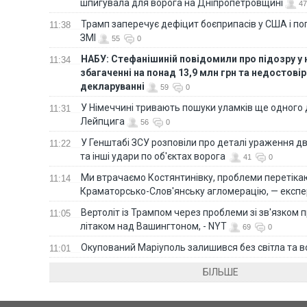
шпигувала для ворога на Дніпропетровщині
47
Трамп заперечує дефіцит боєприпасів у США і п
11:38
ЗМІ
55
0
НАБУ: Стефанішиній повідомили про підозру у
11:34
збагаченні на понад 13,9 млн грн та недостові
декларуванні
59
0
У Німеччині тривають пошуки уламків ще одного 
11:31
Лейпцига
56
0
У Генштабі ЗСУ розповіли про деталі ураження дв
11:22
та інші удари по об'єктах ворога
41
0
Ми втрачаємо Костянтинівку, проблеми перетіка
11:14
Краматорсько-Слов'янську агломерацію, — експе
Вертоліт із Трампом через проблеми зі зв'язком п
11:05
літаком над Вашингтоном, - NYT
69
0
Окупований Маріуполь залишився без світла та 
11:01
БІЛЬШЕ