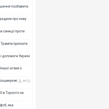
рішення позбавити
ередили про нову
а санкції проти
в Трампа приїхати
ї допомоги Україні
нішої атаки з
- соцмережі
69
0 в Торонто на
фсб, яка