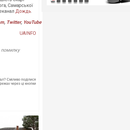
рга, Самарської
леканал
Дождь
.
am
,
Twitter
,
YouTube
UAINFO
у помилку
ал? Сміливо поділися
режах через ці кнопки