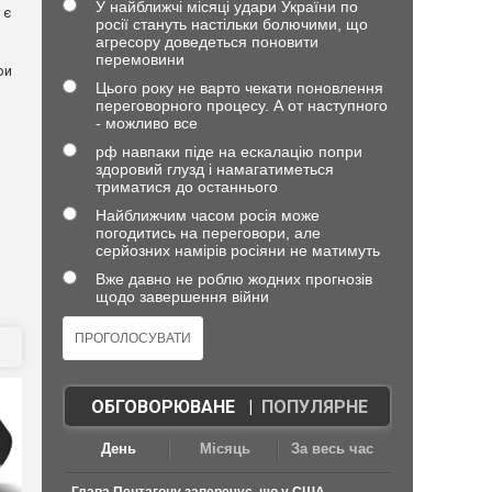
У найближчі місяці удари України по
 є
росії стануть настільки болючими, що
агресору доведеться поновити
перемовини
ри
Цього року не варто чекати поновлення
переговорного процесу. А от наступного
- можливо все
рф навпаки піде на ескалацію попри
о
здоровий глузд і намагатиметься
триматися до останнього
Найближчим часом росія може
погодитись на переговори, але
серйозних намірів росіяни не матимуть
Вже давно не роблю жодних прогнозів
щодо завершення війни
ОБГОВОРЮВАНЕ
|
ПОПУЛЯРНЕ
День
Місяць
За весь час