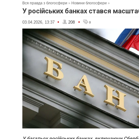
Вся правда з блогосфери
»
Новини блогосфери
»
У російських банках стався масшта
•
•
03.04.2026, 13:37
208
0
У багатьох російських банках, включаючи Сберба