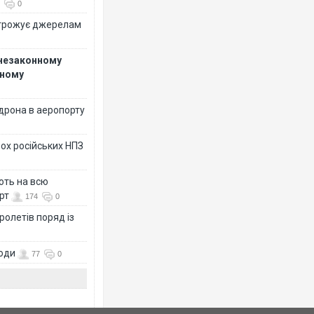
0
огрожує джерелам
 незаконному
рному
дрона в аеропорту
ох російських НПЗ
ють на всю
рт
174
0
ролетів поряд із
води
77
0