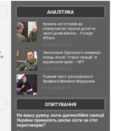
АНАЛІТИКА
Кремль не готовий до
компромісів і прагне досягти
своїх цілей війною, - Foreign
Affairs
03.08.2026 13:02
о
Звільнення Сирського знаменує
та
кінець епохи "старої гвардії" в
українській армії — NYT
23.07.2026 10:32
Повний текст резонансного
брифінга Михайла Федорова
18.07.2026 09:27
ОПИТУВАННЯ
На вашу думку, коли далекобійні санкції
України примусять росію сісти за стіл
переговорів?