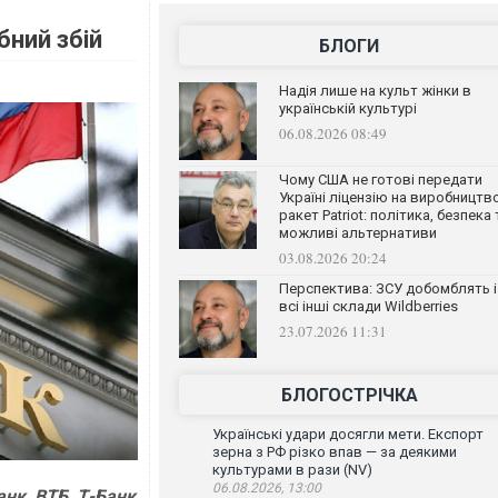
бний збій
БЛОГИ
Надія лише на культ жінки в
українській культурі
06.08.2026 08:49
Чому США не готові передати
Україні ліцензію на виробництв
ракет Patriot: політика, безпека 
можливі альтернативи
03.08.2026 20:24
Перспектива: ЗСУ добомблять і
всі інші склади Wildberries
23.07.2026 11:31
БЛОГОСТРІЧКА
Українські удари досягли мети. Експорт
зерна з РФ різко впав — за деякими
культурами в рази (NV)
06.08.2026, 13:00
нк, ВТБ, Т-Банк