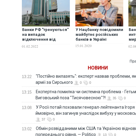
Банки РФ "тренуються"
У Нацбанку повідомили
Бан
на випадок
майбутнє російських
инт
відключення від
банків в Україні
мир
іноземного софту – ЗМІ
со
15.01.2020
01.02.2022
02.0
бег
Пра
НОВИНИ
"Постійно вилазять": експерт назвав проблеми, я
13:22
армії за Сирського
0
0
Eкспертна помилка чи системна проблема - Гетьм
13:15
Виговський поза "Тисячовесною"?!
35
0
У Росії потай поховали генерал-лейтенанта Ігоря
13:08
ймовірно, він загинув унаслідок вибуху у московс
37
0
Обмін розвідданими між США та Україною віднов
13:02
попереднього рівня, — Politico
13
0