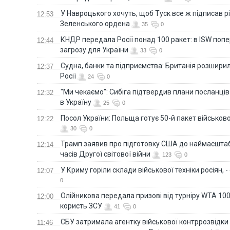
У Навроцького хочуть, щоб Туск все ж підписав 
12:53
Зеленського ордена
35
0
КНДР передала Росії понад 100 ракет: в ISW поп
12:44
загрозу для України
33
0
Судна, банки та підприємства: Британія розширил
12:37
Росії
24
0
"Ми чекаємо": Сибіга підтвердив плани посланці
12:32
в Україну
25
0
Посол України: Польща готує 50-й пакет військово
12:22
30
0
Трамп заявив про підготовку США до наймасштаб
12:14
часів Другої світової війни
123
0
У Криму горіли склади військової техніки росіян, 
12:07
0
Олійникова передала призові від турніру WTA 100
12:00
користь ЗСУ
41
0
СБУ затримала агентку військової контррозвідки 
11:46