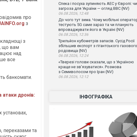
Спека і посуха зупиняють АЕС у Європі: чи
загроза для України — огляд ВВС (NV)
06.08.2026, 12:48
 повідомив про
До чого тут зима. Чому мобільні операто
UAINFO.org
з
тестують 5G саме зараз та чи планують
впроваджувати його в Україні (NV)
06.08.2026, 12:36
складнощі з
Трильйон кубометрів запасів. Сусід Росії
збільшив експорт з гігантського газовог
, що вам
родовища (NV)
рацює над
06.08.2026, 12:24
ше все
«Тверезі голови сказали, що з Україною
краще не зв’язуватися». Розмова
з Семиволосом про Іран (NV)
ть банкомати.
06.08.2026, 12:12
 атаки дронів:
ІНФОГРАФІКА
х установах,
, переказами та
шість скарг