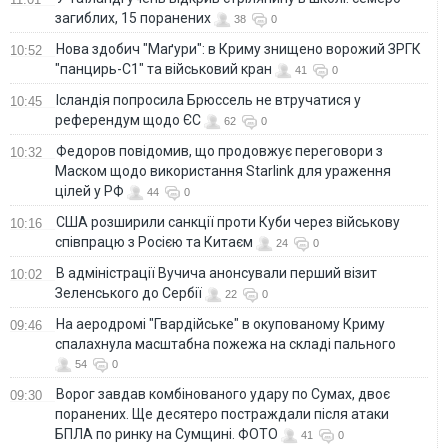
загиблих, 15 поранених
38
0
Нова здобич "Маґури": в Криму знищено ворожий ЗРГК
10:52
"панцирь-С1" та військовий кран
41
0
Ісландія попросила Брюссель не втручатися у
10:45
референдум щодо ЄС
62
0
Федоров повідомив, що продовжує переговори з
10:32
Маском щодо використання Starlink для ураження
цілей у РФ
44
0
США розширили санкції проти Куби через військову
10:16
співпрацю з Росією та Китаєм
24
0
В адміністрації Вучича анонсували перший візит
10:02
Зеленського до Сербії
22
0
На аеродромі "Гвардійське" в окупованому Криму
09:46
спалахнула масштабна пожежа на складі пального
54
0
Ворог завдав комбінованого удару по Сумах, двоє
09:30
поранених. Ще десятеро постраждали після атаки
БПЛА по ринку на Сумщині. ФОТО
41
0