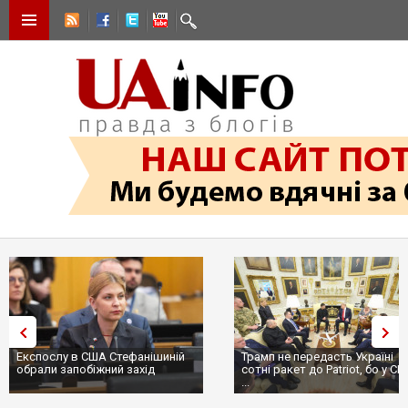
Експослу в США Стефанішиній
Трамп не передасть Україні
обрали запобіжний захід
сотні ракет до Patriot, бо у С
...