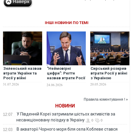
ІНШІ НОВИНИ ПО ТЕМІ
Зеленський назвав
"Неймовірні
Сирський розкрив
втрати України та
цифри": Рютте
втрати Росії у війні
Росії у війні
назвав втрати Росії
з Україною
у війні проти
31.07.2026
20.05.2026
24.06.2026
України
Правила коментування ! »
НОВИНИ
У Південній Кореї затримали шістьох активістів за
12:07
несанкціоновану поїздку в Україну
0
0
В акваторії Чорного моря біля села Коблеве стався
12:03