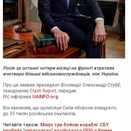
Росія за останні чотири місяці на фронті втратила
вчетверо більше військовослужбовців, ніж Україна.
Про це заявив президент Фінляндії Олександр Стубб,
повідомляє
Clash Report
, передає
NV
, інформує
UAINFO.org
.
Він зазначив, що щомісяця Сили оборони знищують
до 35 тисяч російських окупантів.
Читайте також:
Мінус три бойові кораблі: СБУ
пробила "парасольку" російського ППО у Криму