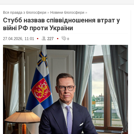
Вся правда з блогосфери
»
Новини блогосфери
»
Стубб назвав співвідношення втрат у
війні РФ проти України
•
•
27.04.2026, 11:01
227
0