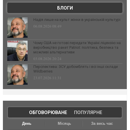
БЛОГИ
Надія лише на культ жінки в українській культурі
06.08.2026 08:49
Чому США не готові передати Україні ліцензію на
виробництво ракет Patriot: політика, безпека та
можливі альтернативи
03.08.2026 20:24
Перспектива: ЗСУ добомблять і всі інші склади
Wildberries
23.07.2026 11:31
ОБГОВОРЮВАНЕ
|
ПОПУЛЯРНЕ
День
Місяць
За весь час