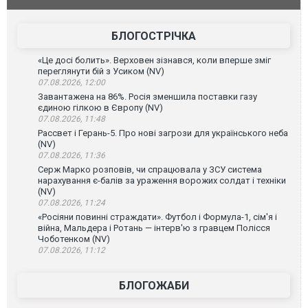
постраждали. ВІДЕО
БЛОГОСТРІЧКА
«Це досі болить». Верховен зізнався, коли вперше зміг
переглянути бій з Усиком (NV)
07.08.2026, 12:00
Завантажена на 86%. Росія зменшила поставки газу
єдиною гілкою в Європу (NV)
07.08.2026, 11:48
Рассвет і Герань-5. Про нові загрози для українського неба
(NV)
07.08.2026, 11:36
Серж Марко розповів, чи спрацювала у ЗСУ система
нарахування є-балів за ураження ворожих солдат і техніки
(NV)
07.08.2026, 11:24
«Росіяни повинні страждати». Футбол і Формула-1, сім'я і
війна, Мальдера і Ротань — інтерв'ю з гравцем Полісся
Чоботенком (NV)
07.08.2026, 11:12
БЛОГОЖАБИ