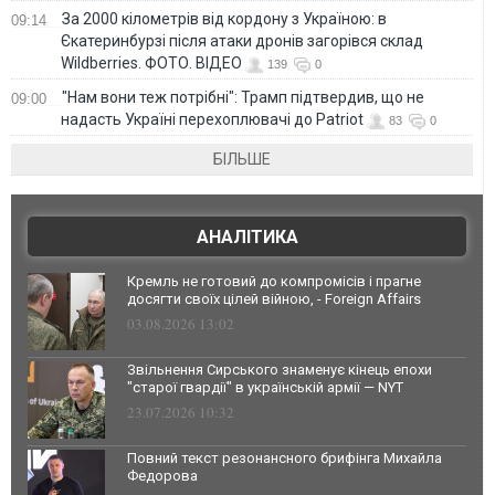
За 2000 кілометрів від кордону з Україною: в
09:14
Єкатеринбурзі після атаки дронів загорівся склад
Wildberries. ФОТО. ВІДЕО
139
0
"Нам вони теж потрібні": Трамп підтвердив, що не
09:00
надасть Україні перехоплювачі до Patriot
83
0
БІЛЬШЕ
АНАЛІТИКА
Кремль не готовий до компромісів і прагне
досягти своїх цілей війною, - Foreign Affairs
03.08.2026 13:02
Звільнення Сирського знаменує кінець епохи
"старої гвардії" в українській армії — NYT
23.07.2026 10:32
Повний текст резонансного брифінга Михайла
Федорова