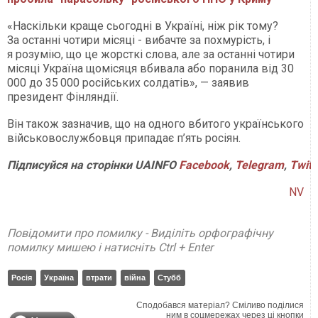
«Наскільки краще сьогодні в Україні, ніж рік тому?
За останні чотири місяці - вибачте за похмурість, і
я розумію, що це жорсткі слова, але за останні чотири
місяці Україна щомісяця вбивала або поранила від 30
000 до 35 000 російських солдатів», — заявив
президент Фінляндії.
Він також зазначив, що на одного вбитого українського
військовослужбовця припадає п’ять росіян.
Підписуйся на сторінки UAINFO
Facebook
,
Telegram
,
Twitt
NV
Повідомити про помилку - Виділіть орфографічну
помилку мишею і натисніть Ctrl + Enter
Росія
Україна
втрати
війна
Стубб
Сподобався матеріал? Сміливо поділися
ним в соцмережах через ці кнопки