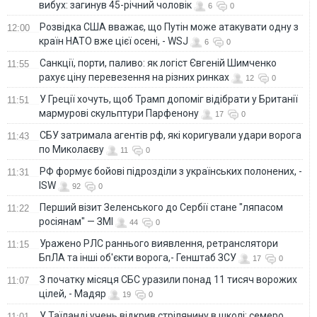
вибух: загинув 45-річний чоловік
6
0
Розвідка США вважає, що Путін може атакувати одну з
12:00
країн НАТО вже цієї осені, - WSJ
6
0
Санкції, порти, паливо: як логіст Євгеній Шимченко
11:55
рахує ціну перевезення на різних ринках
12
0
У Греції хочуть, щоб Трамп допоміг відібрати у Британії
11:51
мармурові скульптури Парфенону
17
0
СБУ затримала агентів рф, які коригували удари ворога
11:43
по Миколаєву
11
0
РФ формує бойові підрозділи з українських полонених, -
11:31
ISW
92
0
Перший візит Зеленського до Сербії стане "ляпасом
11:22
росіянам" — ЗМІ
44
0
Уражено РЛС раннього виявлення, ретранслятори
11:15
БпЛА та інші об'єкти ворога,- Генштаб ЗСУ
17
0
З початку місяця СБС уразили понад 11 тисяч ворожих
11:07
цілей, - Мадяр
19
0
У Таїланді учень відкрив стрілянину в школі: семеро
11:01