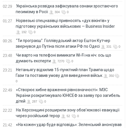
Українська розвідка зафіксувала ознаки зростаючого
02:29
песимізму в Росії
304
0
Норвезькі спецназівці привносять «дух вікінгів» у
01:27
підготовку українських військових — Business Insider
192
0
"Ти програєш". Голлівудський актор Ештон Кутчер
00:26
звернувся до Путіна після атаки РФ по Одесі
331
0
Чи варто на телефонi вимикати Wi-Fi на ніч: ось що
23:48
думають експерти
7270
0
Нетаньягу відхилив 15-пунктний план Трампа щодо
23:21
Гази та поставив умову для виведення військ
350
0
«Створює хибне враження рівнозначності»: МЗС
22:49
України розкритикувало ЮНІСЕФ за заяву про загибель
дітей
287
0
На Херсонщині розширили зону обов’язкової евакуації
22:22
через російський терор
52
0
«На кожен удар буде відповідь»: Зеленський анонсував
21:42