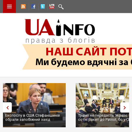
Експослу в США Стефанішиній
Трамп не передасть Україні
обрали запобіжний захід
сотні ракет до Patriot, бо у С
...