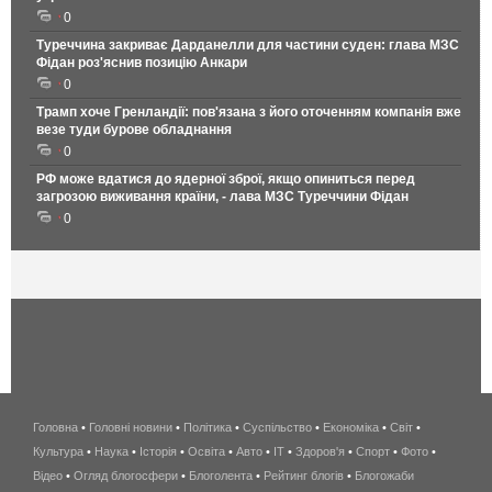
0
Туреччина закриває Дарданелли для частини суден: глава МЗС
Фідан роз'яснив позицію Анкари
0
Трамп хоче Гренландії: пов'язана з його оточенням компанія вже
везе туди бурове обладнання
0
РФ може вдатися до ядерної зброї, якщо опиниться перед
загрозою виживання країни, - лава МЗС Туреччини Фідан
0
Головна
•
Головні новини
•
Політика
•
Суспільство
•
Економіка
беспроводной
•
Світ
•
Культура
•
Наука
•
Історія
•
Освіта
•
Авто
•
IT
•
Здоров'я
интернет
•
Спорт
•
Фото
•
Відео
•
Огляд блогосфери
•
Блоголента
•
Рейтинг блогів
киев
•
Блогожаби