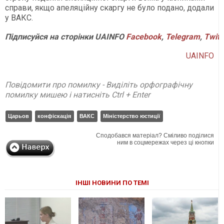
справи, якщо апеляційну скаргу не було подано, додали
у ВАКС.
Підписуйся
на
сторінки
UAINFO
Facebook
,
Telegram
,
Twitt
UAINFO
Повідомити про помилку - Виділіть орфографічну
помилку мишею і натисніть Ctrl + Enter
Царьов
конфіскація
ВАКС
Міністерство юстиції
Сподобався матеріал? Сміливо поділися
ним в соцмережах через ці кнопки
ІНШІ НОВИНИ ПО ТЕМІ