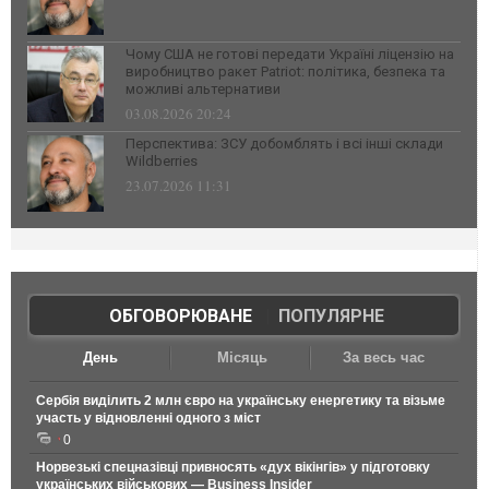
Чому США не готові передати Україні ліцензію на
виробництво ракет Patriot: політика, безпека та
можливі альтернативи
03.08.2026 20:24
Перспектива: ЗСУ добомблять і всі інші склади
Wildberries
23.07.2026 11:31
ОБГОВОРЮВАНЕ
|
ПОПУЛЯРНЕ
День
Місяць
За весь час
Сербія виділить 2 млн євро на українську енергетику та візьме
участь у відновленні одного з міст
0
Норвезькі спецназівці привносять «дух вікінгів» у підготовку
українських військових — Business Insider