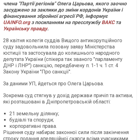
члена "Партії регіонів" Олега Царьова, якого заочно
засуджено за заклики до зміни кордонів України і
фінансування збройної агресії РФ, інформує
UAINFO.org
з посиланням на пресслужбу
ВАКС
та
Українську правду
.
28 квітня колегія суддів Вищого антикорупційного
суду задовольнила позовну заяву Міністерства
юстиції та застосувала до колишнього народного
депутата України (спікера так званого "парламенту
ДНР і ЛНР") санкцію, передбачену п. 1-1 ч. 1 ст. 4
Закону України "Про санкції".
За даними УП, йдеться про Олега Царьова.
Зокрема суд стягнув у дохід держави причіп та активи,
які розташовані в Дніпропетровській області:
21 земельну ділянку;
будівлі та споруди;
корпоративні права.
Рішення суду набирає законної сили після закінчення
строку подання апеляційної скарги всіма учасниками