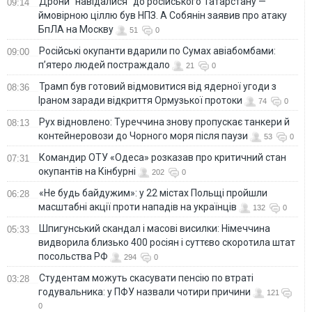
Дрони "навідалися" до російського Татарстану —
09:14
ймовірною ціллю був НПЗ. А Собянін заявив про атаку
БпЛА на Москву
51
0
Російські окупанти вдарили по Сумах авіабомбами:
09:00
п’ятеро людей постраждало
21
0
Трамп був готовий відмовитися від ядерної угоди з
08:36
Іраном заради відкриття Ормузької протоки
74
0
Рух відновлено: Туреччина знову пропускає танкери й
08:13
контейнеровози до Чорного моря після паузи
53
0
Командир ОТУ «Одеса» розказав про критичний стан
07:31
окупантів на Кінбурні
202
0
«Не будь байдужим»: у 22 містах Польщі пройшли
06:28
масштабні акції проти нападів на українців
132
0
Шпигунський скандал і масові висилки: Німеччина
05:33
видворила близько 400 росіян і суттєво скоротила штат
посольства РФ
294
0
Студентам можуть скасувати пенсію по втраті
03:28
годувальника: у ПФУ назвали чотири причини
121
0