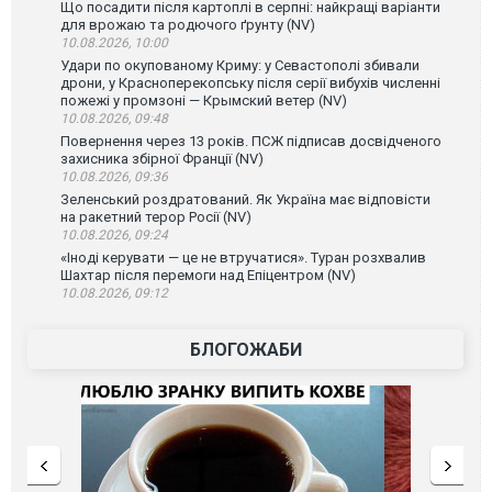
Що посадити після картоплі в серпні: найкращі варіанти
для врожаю та родючого ґрунту (NV)
10.08.2026, 10:00
Удари по окупованому Криму: у Севастополі збивали
дрони, у Красноперекопську після серії вибухів численні
пожежі у промзоні — Крымский ветер (NV)
10.08.2026, 09:48
Повернення через 13 років. ПСЖ підписав досвідченого
захисника збірної Франції (NV)
10.08.2026, 09:36
Зеленський роздратований. Як Україна має відповісти
на ракетний терор Росії (NV)
10.08.2026, 09:24
«Іноді керувати — це не втручатися». Туран розхвалив
Шахтар після перемоги над Епіцентром (NV)
10.08.2026, 09:12
БЛОГОЖАБИ