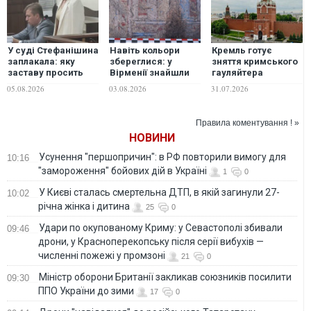
У суді Стефанішина
Навіть кольори
Кремль готує
заплакала: яку
збереглися: у
зняття кримського
заставу просить
Вірменії знайшли
гауляйтера
прокуратура
рідкісну фреску
Аксьонова, - АТЕШ
05.08.2026
03.08.2026
31.07.2026
віком понад 2500
років
Правила коментування ! »
НОВИНИ
Усунення "першопричин": в РФ повторили вимогу для
10:16
"замороження" бойових дій в Україні
1
0
У Києві сталась смертельна ДТП, в якій загинули 27-
10:02
річна жінка і дитина
25
0
Удари по окупованому Криму: у Севастополі збивали
09:46
дрони, у Красноперекопську після серії вибухів —
численні пожежі у промзоні
21
0
Міністр оборони Британії закликав союзників посилити
09:30
ППО України до зими
17
0