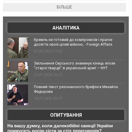
БІЛЬШЕ
АНАЛІТИКА
Кремль не готовий до компромісів і прагне
досягти своїх цілей війною, - Foreign Affairs
03.08.2026 13:02
Звільнення Сирського знаменує кінець епохи
"старої гвардії" в українській армії — NYT
23.07.2026 10:32
Повний текст резонансного брифінга Михайла
Федорова
18.07.2026 09:27
ОПИТУВАННЯ
На вашу думку, коли далекобійні санкції України
примусять росію сісти за стіл переговорів?