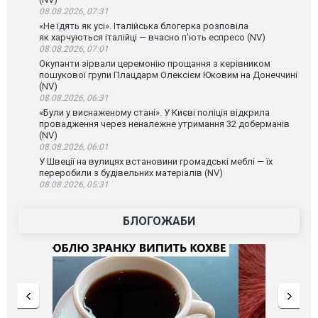
08.08.2026, 07:31
«Не їдять як усі». Італійська блогерка розповіла
як харчуються італійці — вчасно п’ють еспресо (NV)
08.08.2026, 07:01
Окупанти зірвали церемонію прощання з керівником
пошукової групи Плацдарм Олексієм Юковим на Донеччині
(NV)
08.08.2026, 06:31
«Були у виснаженому стані». У Києві поліція відкрила
провадження через неналежне утримання 32 доберманів
(NV)
08.08.2026, 06:01
У Швеції на вулицях встановини громадські меблі — їх
переробили з будівельних матеріалів (NV)
08.08.2026, 05:31
БЛОГОЖАБИ