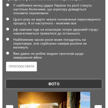
У найближчі місяці удари України по росії стануть
настільки болючими, що агресору доведеться
поновити перемовини
Цього року не варто чекати поновлення переговорного
процесу. А от наступного - можливо все
рф навпаки піде на ескалацію попри здоровий глузд і
намагатиметься триматися до останнього
Найближчим часом росія може погодитись на
переговори, але серйозних намірів росіяни не
матимуть
Вже давно не роблю жодних прогнозів щодо
завершення війни
ФОТО