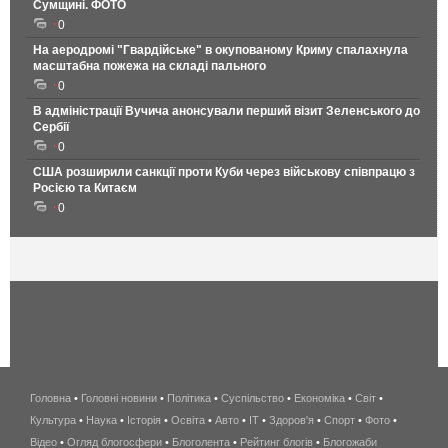
Сумщині. ФОТО
0
На аеродромі "Гвардійське" в окупованому Криму спалахнула
масштабна пожежа на складі пального
0
В адміністрації Вучича анонсували перший візит Зеленського до
Сербії
0
США розширили санкції проти Куби через військову співпрацю з
Росією та Китаєм
0
Головна
•
Головні новини
•
Політика
•
Суспільство
•
Економіка
беспроводной
•
Світ
•
Культура
•
Наука
•
Історія
•
Освіта
•
Авто
•
IT
•
Здоров'я
интернет
•
Спорт
•
Фото
•
Відео
•
Огляд блогосфери
•
Блоголента
•
Рейтинг блогів
киев
•
Блогожаби