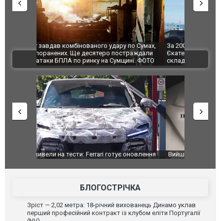
по Сумах,
За 2000 кілометрів від кордону з Україною: в
"Мої іграш
траждали
Єкатеринбурзі після атаки дронів загорівся
суперкарів
ВІДЕО
ині. ФОТО
склад Wildberries. ФОТО. ВІДЕО
оновлення
Вийшов трейлер нової екранізації легендарного
Зеленський
фільму "Афера Томаса Крауна"
перемовин
БЛОГОСТРІЧКА
Зріст — 2,02 метра: 18-річний вихованець Динамо уклав
перший професійний контракт із клубом еліти Португалії
(NV)