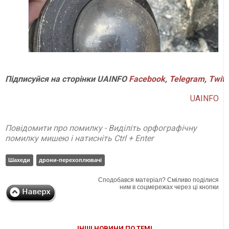
Підписуйся
на
сторінки
UAINFO
Facebook
,
Telegram
,
Twitt
UAINFO
Повідомити про помилку - Виділіть орфографічну
помилку мишею і натисніть Ctrl + Enter
Шахеди
дрони-перехоплювачі
Сподобався матеріал? Сміливо поділися
ним в соцмережах через ці кнопки
ІНШІ НОВИНИ ПО ТЕМІ