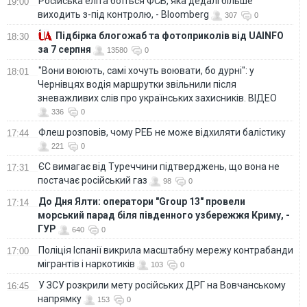
Російська еліта боїться ФСБ, яка дедалі більше
19:00
виходить з-під контролю, - Bloomberg
307
0
Підбірка блогожаб та фотоприколів від UAINFO
18:30
за 7 серпня
13580
0
"Вони воюють, самі хочуть воювати, бо дурні": у
18:01
Чернівцях водія маршрутки звільнили після
зневажливих слів про українських захисників. ВІДЕО
336
0
Флеш розповів, чому РЕБ не може відхиляти балістику
17:44
221
0
ЄС вимагає від Туреччини підтверджень, що вона не
17:31
постачає російський газ
98
0
До Дня Ялти: оператори "Group 13" провели
17:14
морський парад біля південного узбережжя Криму, -
ГУР
640
0
Поліція Іспанії викрила масштабну мережу контрабанди
17:00
мігрантів і наркотиків
103
0
У ЗСУ розкрили мету російських ДРГ на Вовчанському
16:45
напрямку
153
0