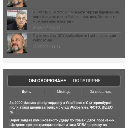
Чому США не готові передати Україні ліцензію на
виробництво ракет Patriot: політика, безпека та
можливі альтернативи
03.08.2026 20:24
Перспектива: ЗСУ добомблять і всі інші склади
Wildberries
23.07.2026 11:31
ОБГОВОРЮВАНЕ
|
ПОПУЛЯРНЕ
День
Місяць
За весь час
За 2000 кілометрів від кордону з Україною: в Єкатеринбурзі
після атаки дронів загорівся склад Wildberries. ФОТО. ВІДЕО
0
Ворог завдав комбінованого удару по Сумах, двоє поранених.
Ще десятеро постраждали після атаки БПЛА по ринку на