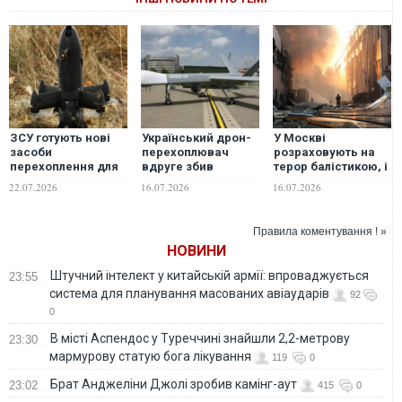
ЗСУ готують нові
Український дрон-
У Москві
засоби
перехоплювач
розраховують на
перехоплення для
вдруге збив
терор балістикою, і
знищення
потенційний носій
дуже важливо
22.07.2026
16.07.2026
16.07.2026
реактивних
ракет "Бандероль"
прискорюватися з
"Шахедів"
постачаннями
перехоплювачів до
Правила коментування ! »
ППО, - Зеленський.
НОВИНИ
ФОТО
Штучний інтелект у китайській армії: впроваджується
23:55
система для планування масованих авіаударів
92
0
В місті Аспендос у Туреччині знайшли 2,2-метрову
23:30
мармурову статую бога лікування
119
0
Брат Анджеліни Джолі зробив камінг-аут
23:02
415
0