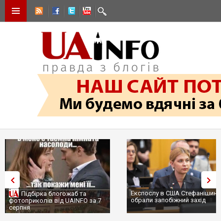
Експослу в США Стефанішині
Підбірка блогожаб та
обрали запобіжний захід
фотоприколів від UAINFO за 7
серпня