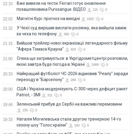
Вже вивели на тести: Ferrari готує оновлення
22:33
позашляховика Purosangue. ВІДЕО
115
0
Магнітні бурі: прогноз на вихідні
22:02
1052
0
У Чехії суд вирішив вислати росіянку, яка вийшла заміж
21:32
за чеха по телефону
366
0
Вийшов трейлер нової екранізації легендарного фільму
21:15
"Афера Томаса Крауна"
603
0
Спека ще затримується: в Укргідрометцентрі розповіли,
21:00
якою завтра буде погода в Україні
2489
0
Найкращий футболіст ЧС-2026 відмовив "Реалу" заради
20:33
переходу в "Барселону"
289
0
США і Україна модернізують С-300 через дефіцит ракет
20:00
Patriot, - ЗМІ
311
0
Зеленський прибув до Сербії на важливі перемовини
19:44
155
0
Наталія Могилевська стала другою тренеркою 14-го
19:33
сезону шоу "Голос країни"
160
0