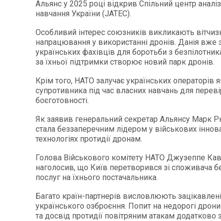
Альянс у 2025 році відкрив Спільний центр аналіз
навчання України (JATEC).
Особливий інтерес союзників викликають вітчиз
напрацювання у використанні дронів. Данія вже 
українських фахівців для боротьби з безпілотни
за їхньої підтримки створює новий парк дронів.
Крім того, НАТО залучає українських операторів 
супротивника під час власних навчань для перев
боєготовності.
Як заявив генеральний секретар Альянсу Марк Рю
стала беззаперечним лідером у військових іннова
технологіях протидії дронам.
Голова Військового комітету НАТО Джузеппе Ка
наголосив, що Київ перетворився зі споживача 
послуг на їхнього постачальника.
Багато країн-партнерів висловлюють зацікавлені
українського озброєння. Попит на недорогі дрон
та досвід протидії повітряним атакам додатково зр