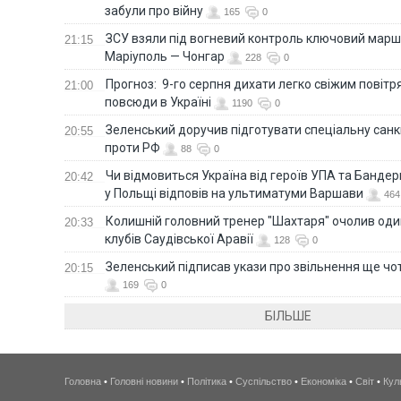
забули про війну
165
0
ЗСУ взяли під вогневий контроль ключовий марш
21:15
Маріуполь — Чонгар
228
0
Прогноз: 9-го серпня дихати легко свіжим повіт
21:00
повсюди в Україні
1190
0
Зеленський доручив підготувати спеціальну санк
20:55
проти РФ
88
0
Чи відмовиться Україна від героїв УПА та Бандер
20:42
у Польщі відповів на ультиматуми Варшави
464
Колишній головний тренер "Шахтаря" очолив оди
20:33
клубів Саудівської Аравії
128
0
Зеленський підписав укази про звільнення ще чо
20:15
169
0
БІЛЬШЕ
Головна
•
Головні новини
•
Політика
•
Суспільство
•
Економіка
•
Світ
•
Кул