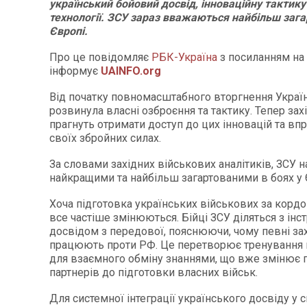
український бойовий досвід, інноваційну тактику
технології. ЗСУ зараз вважаються найбільш заг
Європі.
Про це повідомляє
РБК-Україна
з посиланням на
інформує
UAINFO.org
Від початку повномасштабного вторгнення Україн
розвинула власні озброєння та тактику. Тепер зах
прагнуть отримати доступ до цих інновацій та впр
своїх збройних силах.
За словами західних військових аналітиків, ЗСУ на
найкращими та найбільш загартованими в боях у 
Хоча підготовка українських військових за кордо
все частіше змінюються. Бійці ЗСУ діляться з ін
досвідом з передової, пояснюючи, чому певні за
працюють проти РФ. Це перетворює тренування 
для взаємного обміну знаннями, що вже змінює 
партнерів до підготовки власних військ.
Для системної інтеграції українського досвіду у 