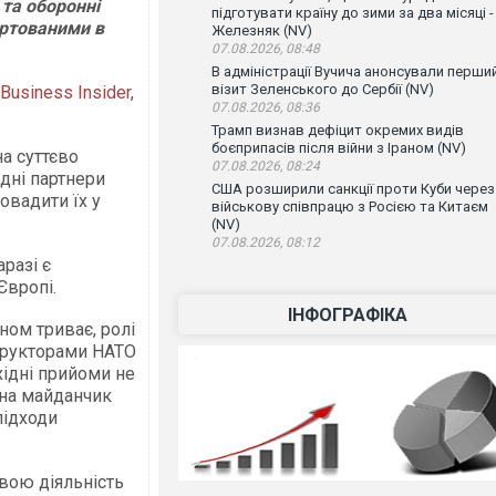
 та оборонні
підготувати країну до зими за два місяці -
артованими в
Железняк (NV)
07.08.2026, 08:48
В адміністрації Вучича анонсували перши
візит Зеленського до Сербії (NV)
Business Insider
,
07.08.2026, 08:36
Трамп визнав дефіцит окремих видів
боєприпасів після війни з Іраном (NV)
а суттєво
07.08.2026, 08:24
ідні партнери
США розширили санкції проти Куби через
овадити їх у
військову співпрацю з Росією та Китаєм
(NV)
07.08.2026, 08:12
разі є
Європі.
ІНФОГРАФІКА
ном триває, ролі
структорами НАТО
хідні прийоми не
на майданчик
підходи
свою діяльність