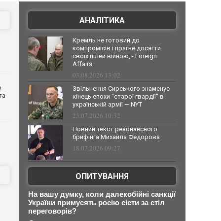
АНАЛІТИКА
Кремль не готовий до
компромісів і прагне досягти
своїх цілей війною, - Foreign
Affairs
03.08.2026 13:02
о
Звільнення Сирського знаменує
та
кінець епохи "старої гвардії" в
українській армії — NYT
23.07.2026 10:32
Повний текст резонансного
брифінга Михайла Федорова
18.07.2026 09:27
ОПИТУВАННЯ
На вашу думку, коли далекобійні санкції
України примусять росію сісти за стіл
переговорів?