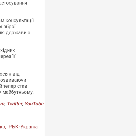
застосування
м консультації
За 2000 кілометрів від кордону з
ї зброї
Єкатеринбурзі після атаки дронів
ля держави є
склад Wildberries. ФОТО. ВІДЕО
ахідних
ерез її
осіян від
 розвиваючи
й тепер став
у майбутньому.
am
,
Twitter
,
YouTube
За 2000 кілометрів від кордону з
Єкатеринбурзі після атаки дроні
склад Wildberries. ФОТО. ВІДЕО
ко, РБК-Україна