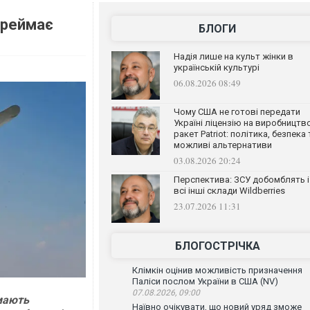
ереймає
БЛОГИ
Надія лише на культ жінки в
українській культурі
06.08.2026 08:49
Чому США не готові передати
Україні ліцензію на виробництв
ракет Patriot: політика, безпека 
можливі альтернативи
03.08.2026 20:24
Перспектива: ЗСУ добомблять і
всі інші склади Wildberries
23.07.2026 11:31
БЛОГОСТРІЧКА
Клімкін оцінив можливість призначення
Паліси послом України в США (NV)
07.08.2026, 09:00
ймають
Наївно очікувати, що новий уряд зможе