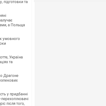
у, підготовки та
няні
залучає
ками, а Польща
як умовного
ірки
тте, Україна
ціях та
во Драгоне
безпекових
сть у придбанні
и-перехоплювачі
іс після того,