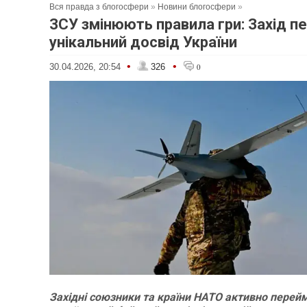
Вся правда з блогосфери
»
Новини блогосфери
»
ЗСУ змінюють правила гри: Захід п
унікальний досвід України
•
•
30.04.2026, 20:54
326
0
Західні союзники та країни НАТО активно пере