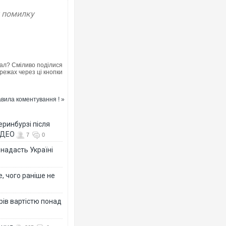
у помилку
ал? Сміливо поділися
режах через ці кнопки
вила коментування ! »
еринбурзі після
ВІДЕО
7
0
 надасть Україні
, чого раніше не
рів вартістю понад