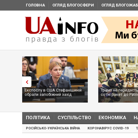
ГОЛОВНА
ОГЛЯД БЛОГОСФЕРИ
ОГЛЯД БЛОГОЖАБ
Експослу в США Стефанішиній
Трамп не передасть
обрали запобіжний захід
сотні ракет до Patri
...
ПОЛІТИКА
СУСПІЛЬСТВО
ЕКОНОМІКА
Н
РОСІЙСЬКО-УКРАЇНСЬКА ВІЙНА
КОРОНАВІРУС COVID-19