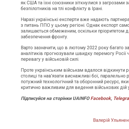
як США та їхні союзники зіткнулися з загрозами 
безпілотників на тлі конфлікту в Ірані.
Наразі українські експерти вже надають партнера
з питань ППО у цьому регіоні. Однак експорт само
залишається обмеженим, оскільки пріоритетом д
забезпечення фронту.
Варто зазначити, що в лютому 2022 року багато з
аналітиків прогнозували швидку перемогу Росії ч
перевагу у військовій силі.
Проте українським військам вдалося відкинути р
столиці та нав'язати виснажливі бої, паралельно
потужний технологічний та оборонний ресурс, яки
критично важливим для ведення військових дій 
Підписуйся
на
сторінки
UAINFO
Facebook
,
Telegr
Валерій Ульянен