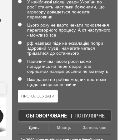
У найближчі місяці удари України по
росії стануть настільки болючими, що
агресору доведеться поновити
перемовини
й
Цього року не варто чекати поновлення
переговорного процесу. А от наступного
- можливо все
рф навпаки піде на ескалацію попри
здоровий глузд і намагатиметься
триматися до останнього
Найближчим часом росія може
погодитись на переговори, але
серйозних намірів росіяни не матимуть
Вже давно не роблю жодних прогнозів
щодо завершення війни
ОБГОВОРЮВАНЕ
|
ПОПУЛЯРНЕ
День
Місяць
За весь час