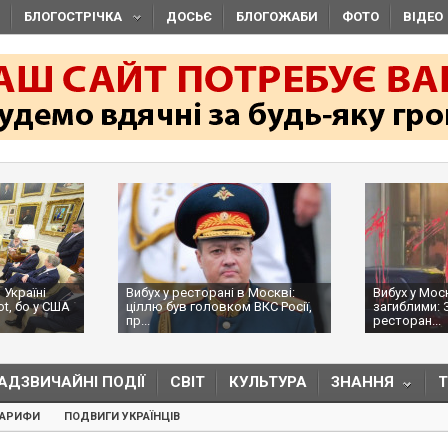
БЛОГОСТРІЧКА
ДОСЬЄ
БЛОГОЖАБИ
ФОТО
ВІДЕО
 Україні
Вибух у ресторані в Москві:
Вибух у Мос
ot, бо у США
ціллю був головком ВКС Росії,
загиблими: 
пр...
ресторан...
АДЗВИЧАЙНІ ПОДІЇ
СВІТ
КУЛЬТУРА
ЗНАННЯ
ТАРИФИ
ПОДВИГИ УКРАЇНЦІВ