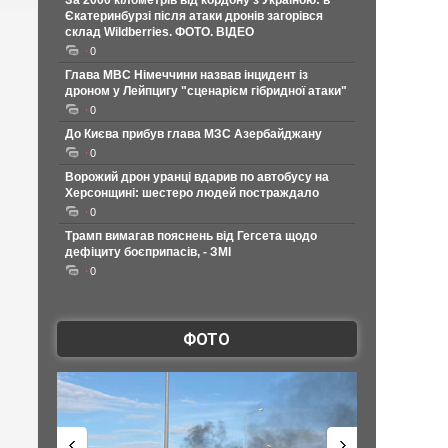
За 2000 кілометрів від кордону з Україною: в
Єкатеринбурзі після атаки дронів загорівся
склад Wildberries. ФОТО. ВІДЕО
0
Глава МВС Німеччини назвав інцидент із
дроном у Лейпцигу "сценарієм гібридної атаки"
0
До Києва прибув глава МЗС Азербайджану
0
Ворожий дрон уранці вдарив по автобусу на
Херсонщині: шестеро людей постраждало
0
Трамп вимагав пояснень від Гегсета щодо
дефіциту боєприпасів, - ЗМІ
0
ФОТО