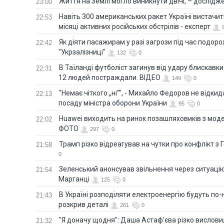
Життя на Землі могло виникнути двічі, – дослідж
23:00
Навіть 300 американських ракет Україні вистачит
22:53
місяці активних російських обстрілів - експерт
Як діяти пасажирам у разі загрози під час подорож
22:42
"Укрзалізниці"
132
0
В Таїланді футболіст загинув від удару блискавки
22:31
12 людей постраждали. ВІДЕО
149
0
"Немає чіткого „ні“", - Михайло Федоров не відки
22:13
посаду міністра оборони України
95
0
Huawei виходить на ринок позашляховиків з моде
22:02
ФОТО
297
0
Трамп різко відреагував на чутки про конфлікт з 
21:58
0
Зеленський анонсував звільнення через ситуацію
21:54
Марганці
125
0
В Україні розподіляти електроенергію будуть по
21:43
розкрив деталі
261
0
"Я доначу щодня": Даша Астаф'єва різко висловила
21:32