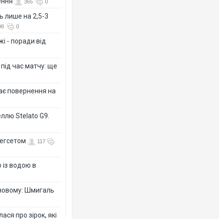
ення
365
0
ь лише на 2,5-3
98
0
і - поради від
 під час матчу: ще
дає повернення на
ллю Stelato G9.
Гегсетом
117
 із водою в
-новому: Шмигаль
ся про зірок, які