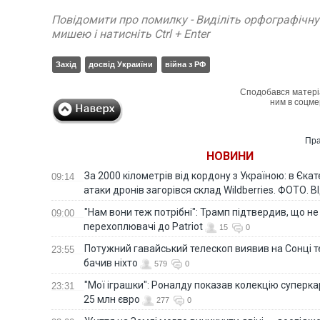
Повідомити про помилку - Виділіть орфографічн
мишею і натисніть Ctrl + Enter
Захід
досвід Украиїни
війна з РФ
Сподобався матері
ним в соцме
Пра
НОВИНИ
За 2000 кілометрів від кордону з Україною: в Єкат
09:14
атаки дронів загорівся склад Wildberries. ФОТО. 
"Нам вони теж потрібні": Трамп підтвердив, що не
09:00
перехоплювачі до Patriot
15
0
Потужний гавайський телескоп виявив на Сонці те
23:55
бачив ніхто
579
0
"Мої іграшки": Роналду показав колекцію суперка
23:31
25 млн євро
277
0