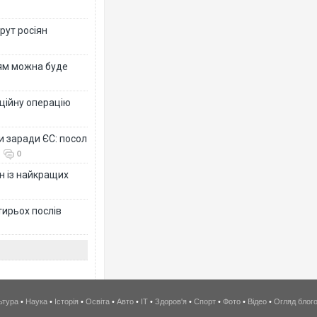
рут росіян
рям можна буде
ційну операцію
и заради ЄС: посол
0
н із найкращих
тирьох послів
ьтура
•
Наука
•
Історія
•
Освіта
•
Авто
•
IT
•
Здоров'я
•
Спорт
•
Фото
•
Відео
•
Огляд блог