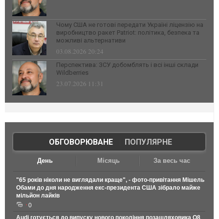
Чому США не готові передати Україні ліцензію на
виробництво ракет Patriot: політика, безпека та
можливі альтернативи
03.08.2026 20:24
Перспектива: ЗСУ добомблять і всі інші склади
Wildberries
23.07.2026 11:31
ОБГОВОРЮВАНЕ
|
ПОПУЛЯРНЕ
День
Місяць
За весь час
"65 років ніколи не виглядали краще", - фото-привітання Мішель
Обами до дня народження екс-президента США зібрало майже
мільйон лайків
0
Audi готується до випуску нового покоління позашляховика Q8