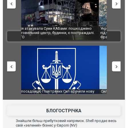
шкоджено
Українські надзвичайники врятували козуленя
СБУ за спр
траждалі.
під час ліквідації масштабної лісової пожежі у
Болгарії з
ВІДЕО
Франції
ФОТО
чили нову
Сили оборони уразили Ярославський НПЗ:
Неймар вла
губернатор регіону заявив про наймасштабнішу
"Сантоса".
атаку. ВІДЕО
БЛОГОСТРІЧКА
Знайшли більш прибутковий напрямок. Shell продає весь
свій «зелений» бізнес у Європі (NV)