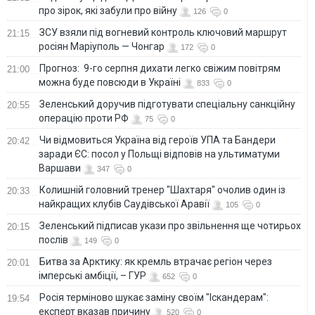
про зірок, які забули про війну
126
0
ЗСУ взяли під вогневий контроль ключовий маршрут
21:15
росіян Маріуполь — Чонгар
172
0
Прогноз: 9-го серпня дихати легко свіжим повітрям
21:00
можна буде повсюди в Україні
833
0
Зеленський доручив підготувати спеціальну санкційну
20:55
операцію проти РФ
75
0
Чи відмовиться Україна від героїв УПА та Бандери
20:42
заради ЄС: посол у Польщі відповів на ультиматуми
Варшави
347
0
Колишній головний тренер "Шахтаря" очолив один із
20:33
найкращих клубів Саудівської Аравії
105
0
Зеленський підписав укази про звільнення ще чотирьох
20:15
послів
149
0
Битва за Арктику: як кремль втрачає регіон через
20:01
імперські амбіції, – ГУР
652
0
Росія терміново шукає заміну своїм "Іскандерам":
19:54
експерт вказав причину
520
0