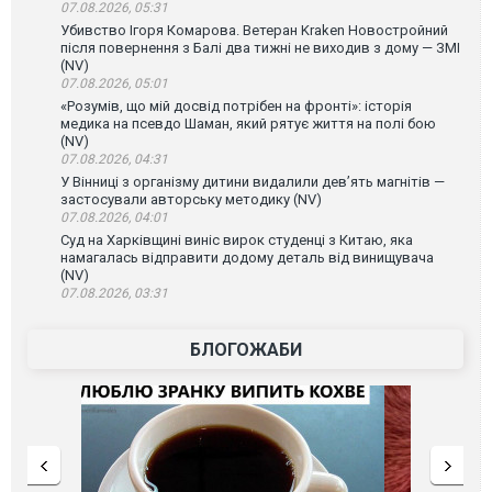
07.08.2026, 05:31
Убивство Ігоря Комарова. Ветеран Kraken Новостройний
після повернення з Балі два тижні не виходив з дому — ЗМІ
(NV)
07.08.2026, 05:01
«Розумів, що мій досвід потрібен на фронті»: історія
медика на псевдо Шаман, який рятує життя на полі бою
(NV)
07.08.2026, 04:31
У Вінниці з організму дитини видалили дев’ять магнітів —
застосували авторську методику (NV)
07.08.2026, 04:01
Суд на Харківщині виніс вирок студенці з Китаю, яка
намагалась відправити додому деталь від винищувача
(NV)
07.08.2026, 03:31
БЛОГОЖАБИ