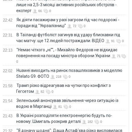
лише на 2,5-3 місяці активних російських обстрілів -
експерт
66
0
Як діяти пасажирам у разі загрози під час подорожі -
22:42
поради від "Укрзалізниці"
72
0
В Таїланді футболіст загинув від удару блискавки під
22:31
час матчу: ще 12 людей постраждали. ВІДЕО
91
0
"Немає чіткого „ні“", - Михайло Федоров не відкидає
22:13
повернення на посаду міністра оборони України
71
0
Huawei виходить на ринок позашляховиків з моделлю
22:02
Stelato G9. ФОТО
218
0
Трамп різко відреагував на чутки про конфлікт з
21:58
Гегсетом
82
0
Зеленський анонсував звільнення через ситуацію із
21:54
водою в Марганці
81
0
В Україні розподіляти електроенергію будуть по-
21:43
новому: Шмигаль розкрив деталі
182
0
"Я доначу щодня": Даша Астаф'єва різко висловилася
21:32