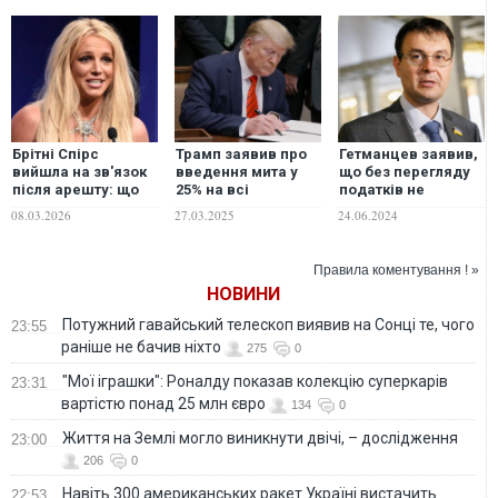
Брітні Спірс
Трамп заявив про
Гетманцев заявив,
вийшла на зв'язок
введення мита у
що без перегляду
після арешту: що
25% на всі
податків не
заявила співачка
автомобілі, що
обійтися: що чекає
08.03.2026
27.03.2025
24.06.2024
ввозяться до США
на українців
Правила коментування ! »
НОВИНИ
Потужний гавайський телескоп виявив на Сонці те, чого
23:55
раніше не бачив ніхто
275
0
"Мої іграшки": Роналду показав колекцію суперкарів
23:31
вартістю понад 25 млн євро
134
0
Життя на Землі могло виникнути двічі, – дослідження
23:00
206
0
Навіть 300 американських ракет Україні вистачить
22:53