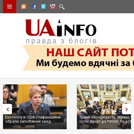
Експослу в США Стефанішиній
Трамп не передасть Україні
обрали запобіжний захід
сотні ракет до Patriot, бо у С
...