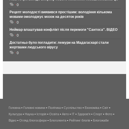
0
Рецепт молодості виявився простішим: володіння кількома
мовами омолоджує мозок на десяток років
0
Неймар влаштував конфлікт після перемоги "Сантоса". ВІДЕО
0
Достатньо було погладити: лемури на Мадагаскарі стали
жертвами людського вірусу
0
Головна
•
Головні новини
•
Політика
•
Суспільство
•
Економіка
беспроводной
•
Світ
•
Культура
•
Наука
•
Історія
•
Освіта
•
Авто
•
IT
•
Здоров'я
интернет
•
Спорт
•
Фото
•
Відео
•
Огляд блогосфери
•
Блоголента
•
Рейтинг блогів
киев
•
Блогожаби
и