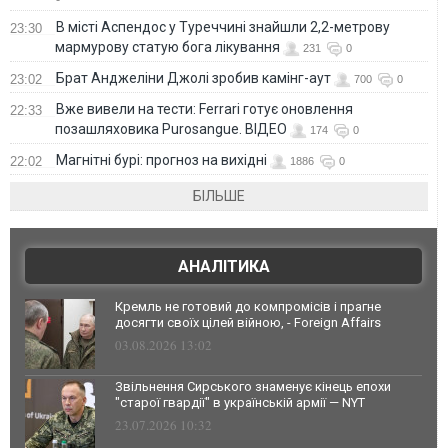
В місті Аспендос у Туреччині знайшли 2,2-метрову
23:30
мармурову статую бога лікування
231
0
Брат Анджеліни Джолі зробив камінг-аут
23:02
700
0
Вже вивели на тести: Ferrari готує оновлення
22:33
позашляховика Purosangue. ВІДЕО
174
0
Магнітні бурі: прогноз на вихідні
22:02
1886
0
БІЛЬШЕ
АНАЛІТИКА
Кремль не готовий до компромісів і прагне
досягти своїх цілей війною, - Foreign Affairs
03.08.2026 13:02
Звільнення Сирського знаменує кінець епохи
"старої гвардії" в українській армії — NYT
23.07.2026 10:32