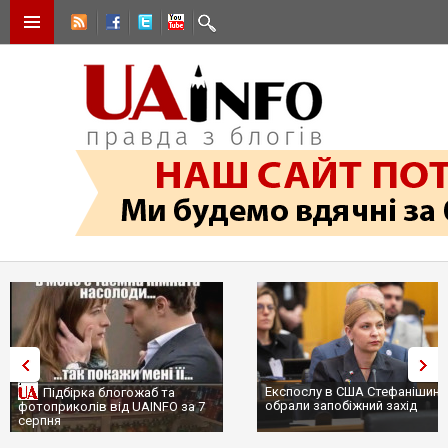
Експослу в США Стефанішині
Підбірка блогожаб та
обрали запобіжний захід
фотоприколів від UAINFO за 7
серпня