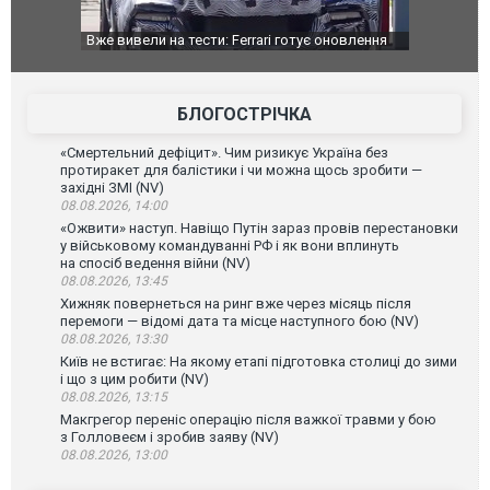
 оновлення
Вийшов трейлер нової екранізації легендарного
Зеленський
фільму "Афера Томаса Крауна"
перемови
БЛОГОСТРІЧКА
«Смертельний дефіцит». Чим ризикує Україна без
протиракет для балістики і чи можна щось зробити —
західні ЗМІ (NV)
08.08.2026, 14:00
«Ожвити» наступ. Навіщо Путін зараз провів перестановки
у військовому командуванні РФ і як вони вплинуть
на спосіб ведення війни (NV)
08.08.2026, 13:45
Хижняк повернеться на ринг вже через місяць після
перемоги — відомі дата та місце наступного бою (NV)
08.08.2026, 13:30
Київ не встигає: На якому етапі підготовка столиці до зими
і що з цим робити (NV)
08.08.2026, 13:15
Макгрегор переніс операцію після важкої травми у бою
з Голловеєм і зробив заяву (NV)
08.08.2026, 13:00