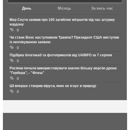
День
Місяць
За весь час
Мер Сеути заявив про 100 загиблих мігрантів під час штурму
кордону
0
Чи стане Венс наступником Трампа? Президент США виступив
із неочікуваною заявою
0
Підбірка блогожаб та фотоприколів від UAINFO за 7 серпня
0
Росіяни почали використовувати значно більшу версію дрона
"Гербера", - "Флеш"
0
ШІ вперше створив віруси, яких не існує в природі
0