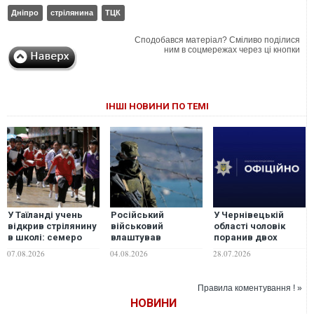
Дніпро
стрілянина
ТЦК
Сподобався матеріал? Сміливо поділися
ним в соцмережах через ці кнопки
ІНШІ НОВИНИ ПО ТЕМІ
У Таїланді учень
Російський
У Чернівецькій
відкрив стрілянину
військовий
області чоловік
в школі: семеро
влаштував
поранив двох
загиблих, 15
стрілянину в Криму,
правоохоронців та
07.08.2026
04.08.2026
28.07.2026
поранених
є загиблі
втік у ліс
Правила коментування ! »
НОВИНИ