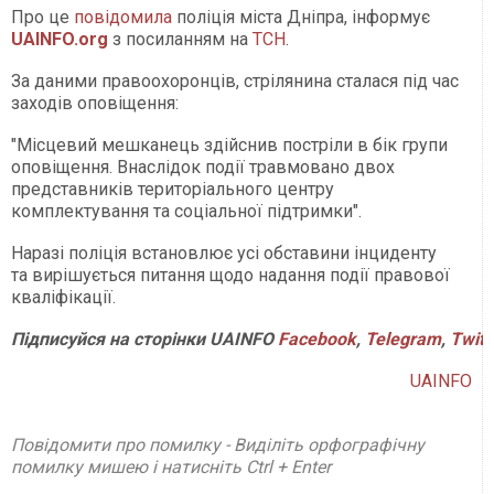
Про це
повідомила
поліція міста Дніпра, інформує
UAINFO.org
з посиланням на
ТСН
.
За даними правоохоронців, стрілянина сталася під час
заходів оповіщення:
"Місцевий мешканець здійснив постріли в бік групи
оповіщення. Внаслідок події травмовано двох
представників територіального центру
комплектування та соціальної підтримки".
Наразі поліція встановлює усі обставини інциденту
та вирішується питання щодо надання події правової
кваліфікації.
Підписуйся
на
сторінки
UAINFO
Facebook
,
Telegram
,
Twitt
UAINFO
Повідомити про помилку - Виділіть орфографічну
помилку мишею і натисніть Ctrl + Enter