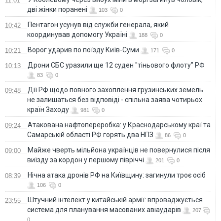
11:01
дві жінки поранені
103
0
Пентагон усунув від служби генерала, який
10:42
координував допомогу Україні
188
0
Ворог ударив по поїзду Київ-Суми
10:21
171
0
Дрони СБС уразили ще 12 суден "тіньового флоту" РФ
10:13
83
0
Дії РФ щодо повного захоплення грузинських земель
09:48
не залишаться без відповіді - спільна заява чотирьох
країн Заходу
981
0
Атакована нафтопереробка: у Краснодарському краї та
09:24
Самарській області РФ горять два НПЗ
86
0
Майже чверть мільйона українців не повернулися після
09:00
виїзду за кордон у першому півріччі
201
0
Нічна атака дронів РФ на Київщину: загинули троє осіб
08:39
106
0
Штучний інтелект у китайській армії: впроваджується
23:55
система для планування масованих авіаударів
207
0