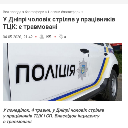
Вся правда з блогосфери
»
Новини блогосфери
»
У Дніпрі чоловік стріляв у працівників
ТЦК: є травмовані
•
•
04.05.2026, 21:42
195
0
У понеділок, 4 травня, у Дніпрі чоловік стріляв
у працівників ТЦК і СП. Внаслідок інциденту
є травмовані.