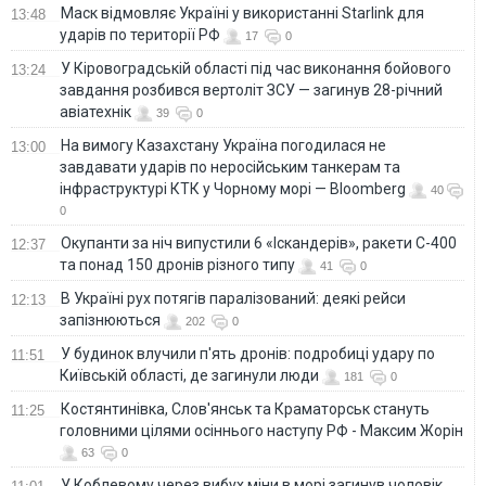
Маск відмовляє Україні у використанні Starlink для
13:48
ударів по території РФ
17
0
У Кіровоградській області під час виконання бойового
13:24
завдання розбився вертоліт ЗСУ — загинув 28-річний
авіатехнік
39
0
На вимогу Казахстану Україна погодилася не
13:00
завдавати ударів по неросійським танкерам та
інфраструктурі КТК у Чорному морі — Bloomberg
40
0
Окупанти за ніч випустили 6 «Іскандерів», ракети С-400
12:37
та понад 150 дронів різного типу
41
0
В Україні рух потягів паралізований: деякі рейси
12:13
запізнюються
202
0
У будинок влучили п'ять дронів: подробиці удару по
11:51
Київській області, де загинули люди
181
0
Костянтинівка, Слов'янськ та Краматорськ стануть
11:25
головними цілями осіннього наступу РФ - Максим Жорін
63
0
У Коблевому через вибух міни в морі загинув чоловік,