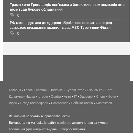
Трамп хоче Гренландії: пов'язана з його оточенням компанія вже
везе туди бурове обладнання
0
РФ може вдатися до ядерної зброї, якщо опиниться перед
загрозою виживання країни, - лава МЗС Туреччини Фідан
0
Головна
•
Головні новини
•
Політика
•
Суспільство
•
Економіка
беспроводной
•
Світ
•
Культура
•
Наука
•
Історія
•
Освіта
•
Авто
•
IT
•
Здоров'я
интернет
•
Спорт
•
Фото
•
Відео
•
Огляд блогосфери
•
Блоголента
•
Рейтинг блогів
киев
•
Блогожаби
и
Всі новини належать їх правовласникам.
область
Використання матеріалів сайту
uainfo.org
дозволяється за умови
wimax
посилання (для інтернет-видань - гіперпосилання).
интернет