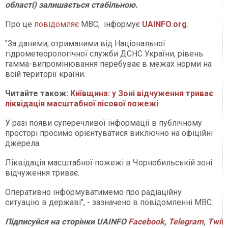
області) залишається стабільною.
Про це
повідомляє
МВС, інформує
UAINFO
.org
.
"За даними, отриманими від Національної
гідрометеорологічної служби ДСНС України, рівень
гамма-випромінювання перебуває в межах норми на
всій території країни.
Читайте також:
Київщина: у Зоні відчуження триває
ліквідація масштабної лісової пожежі
У разі появи суперечливої інформації в публічному
просторі просимо орієнтуватися виключно на офіційні
джерела.
Ліквідація масштабної пожежі в Чорнобильській зоні
відчуження триває.
Оперативно інформуватимемо про радіаційну
ситуацію в державі", - зазначено в повідомленні МВС.
Підписуйся
на
сторінки
UAINFO
Facebook
,
Telegram
,
Twitt