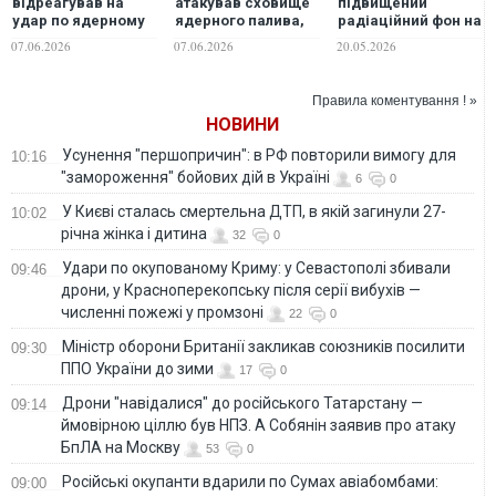
відреагував на
атакував сховище
підвищений
удар по ядерному
ядерного палива,
радіаційний фон на
сховищу
радіаційний фон у
уламках
07.06.2026
07.06.2026
20.05.2026
нормі, -
російського дрона,
"Енергоатом"
яким ворог
атакував
Правила коментування ! »
Чернігівщину у
НОВИНИ
квітні
Усунення "першопричин": в РФ повторили вимогу для
10:16
"замороження" бойових дій в Україні
6
0
У Києві сталась смертельна ДТП, в якій загинули 27-
10:02
річна жінка і дитина
32
0
Удари по окупованому Криму: у Севастополі збивали
09:46
дрони, у Красноперекопську після серії вибухів —
численні пожежі у промзоні
22
0
Міністр оборони Британії закликав союзників посилити
09:30
ППО України до зими
17
0
Дрони "навідалися" до російського Татарстану —
09:14
ймовірною ціллю був НПЗ. А Собянін заявив про атаку
БпЛА на Москву
53
0
Російські окупанти вдарили по Сумах авіабомбами:
09:00