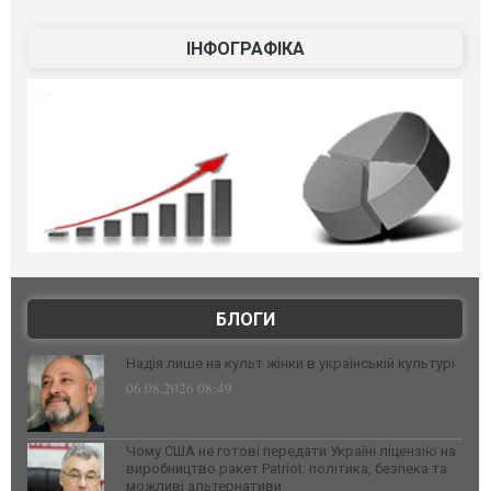
ІНФОГРАФІКА
БЛОГИ
Надія лише на культ жінки в українській культурі
06.08.2026 08:49
Чому США не готові передати Україні ліцензію на
виробництво ракет Patriot: політика, безпека та
можливі альтернативи