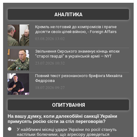
АНАЛІТИКА
Кремль не готовий до компромісів і прагне
досягти своїх цілей війною, - Foreign Affairs
03.08.2026 13:02
Звільнення Сирського знаменує кінець епохи
"старої гвардії" в українській армії — NYT
23.07.2026 10:32
Повний текст резонансного брифінга Михайла
Федорова
18.07.2026 09:27
ОПИТУВАННЯ
На вашу думку, коли далекобійні санкції України
примусять росію сісти за стіл переговорів?
У найближчі місяці удари України по росії стануть
настільки болючими, що агресору доведеться