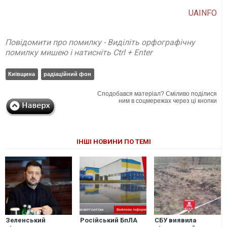
UAINFO
Повідомити про помилку - Виділіть орфографічну
помилку мишею і натисніть Ctrl + Enter
Київщина
радіаційний фон
Сподобався матеріал? Сміливо поділися
ним в соцмережах через ці кнопки
ІНШІ НОВИНИ ПО ТЕМІ
Зеленський
Російський БпЛА
СБУ виявила