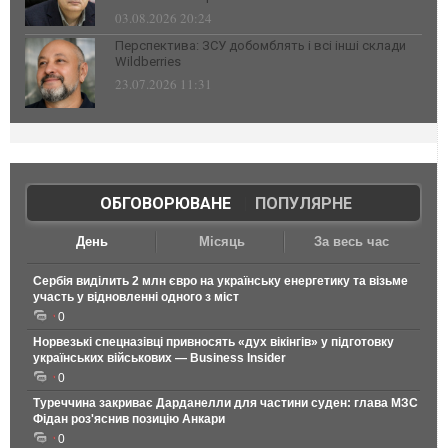
03.08.2026 20:24
Перспектива: ЗСУ добомблять і всі інші склади
Wildberries
23.07.2026 11:31
ОБГОВОРЮВАНЕ
|
ПОПУЛЯРНЕ
День
Місяць
За весь час
Сербія виділить 2 млн євро на українську енергетику та візьме
участь у відновленні одного з міст
0
Норвезькі спецназівці привносять «дух вікінгів» у підготовку
українських військових — Business Insider
0
Туреччина закриває Дарданелли для частини суден: глава МЗС
Фідан роз'яснив позицію Анкари
0