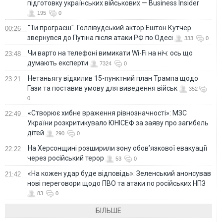
підготовку українських військових — Business Insider
195
0
"Ти програєш". Голлівудський актор Ештон Кутчер
00:26
звернувся до Путіна після атаки РФ по Одесі
333
0
Чи варто на телефонi вимикати Wi-Fi на ніч: ось що
23:48
думають експерти
7324
0
Нетаньягу відхилив 15-пунктний план Трампа щодо
23:21
Гази та поставив умову для виведення військ
352
0
«Створює хибне враження рівнозначності»: МЗС
22:49
України розкритикувало ЮНІСЕФ за заяву про загибель
дітей
290
0
На Херсонщині розширили зону обов’язкової евакуації
22:22
через російський терор
53
0
«На кожен удар буде відповідь»: Зеленський анонсував
21:42
нові переговори щодо ПВО та атаки по російських НПЗ
83
0
БІЛЬШЕ