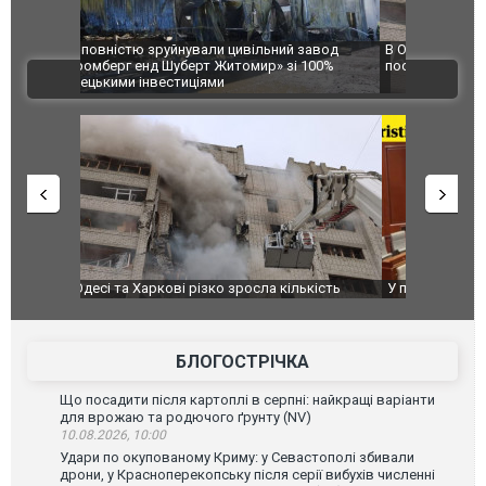
 завод
В Одесі та Харкові різко зросла кількість
Ворог завд
 100%
постраждалих від обстрілу РФ
двоє пора
ВІДЕО
після атак
ькість
У парламенті Косово прем'єра закидали яйцями
Приїхав за
до українс
зіркового 
БЛОГОСТРІЧКА
Що посадити після картоплі в серпні: найкращі варіанти
для врожаю та родючого ґрунту (NV)
10.08.2026, 10:00
Удари по окупованому Криму: у Севастополі збивали
дрони, у Красноперекопську після серії вибухів численні