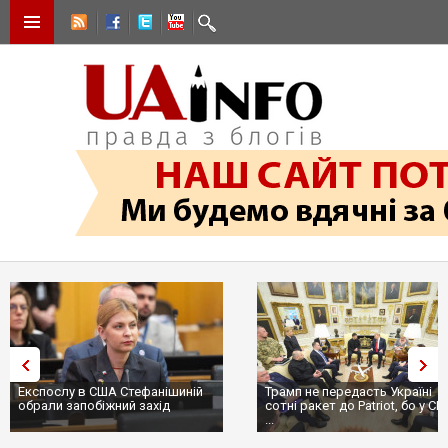
Експослу в США Стефанішиній
Трамп не передасть Україні
обрали запобіжний захід
сотні ракет до Patriot, бо у С
...