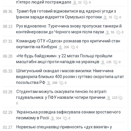
п’ятеро людей постраждало
22
0
Трамп був готовий відмовитися від ядерної угоди з
08:36
Іраном заради відкриття Ормузької протоки
76
0
Рух відновлено: Туреччина знову пропускає танкери й
08:13
контейнеровози до Чорного моря після паузи
55
0
Командир ОТУ «Одеса» розказав про критичний стан
07:31
окупантів на Кінбурні
206
0
«Не будь байдужим»: у 22 містах Польщі пройшли
06:28
масштабні акції проти нападів на українців
135
0
Шпигунський скандал і масові висилки: Німеччина
05:33
видворила близько 400 росіян і суттєво скоротила штат
посольства РФ
298
0
Студентам можуть скасувати пенсію по втраті
03:28
годувальника: у ПФУ назвали чотири причини
123
0
Українська розвідка зафіксувала ознаки зростаючого
02:29
песимізму в Росії
304
0
Норвезькі спецназівці привносять «дух вікінгів» у
01:27