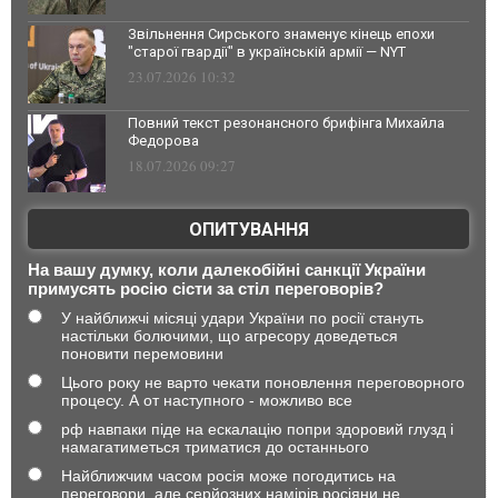
Звільнення Сирського знаменує кінець епохи
"старої гвардії" в українській армії — NYT
23.07.2026 10:32
Повний текст резонансного брифінга Михайла
Федорова
18.07.2026 09:27
ОПИТУВАННЯ
На вашу думку, коли далекобійні санкції України
примусять росію сісти за стіл переговорів?
У найближчі місяці удари України по росії стануть
настільки болючими, що агресору доведеться
поновити перемовини
Цього року не варто чекати поновлення переговорного
процесу. А от наступного - можливо все
рф навпаки піде на ескалацію попри здоровий глузд і
намагатиметься триматися до останнього
Найближчим часом росія може погодитись на
переговори, але серйозних намірів росіяни не