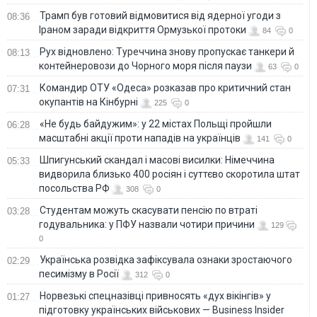
Трамп був готовий відмовитися від ядерної угоди з
08:36
Іраном заради відкриття Ормузької протоки
84
0
Рух відновлено: Туреччина знову пропускає танкери й
08:13
контейнеровози до Чорного моря після паузи
63
0
Командир ОТУ «Одеса» розказав про критичний стан
07:31
окупантів на Кінбурні
225
0
«Не будь байдужим»: у 22 містах Польщі пройшли
06:28
масштабні акції проти нападів на українців
141
0
Шпигунський скандал і масові висилки: Німеччина
05:33
видворила близько 400 росіян і суттєво скоротила штат
посольства РФ
308
0
Студентам можуть скасувати пенсію по втраті
03:28
годувальника: у ПФУ назвали чотири причини
129
0
Українська розвідка зафіксувала ознаки зростаючого
02:29
песимізму в Росії
312
0
Норвезькі спецназівці привносять «дух вікінгів» у
01:27
підготовку українських військових — Business Insider