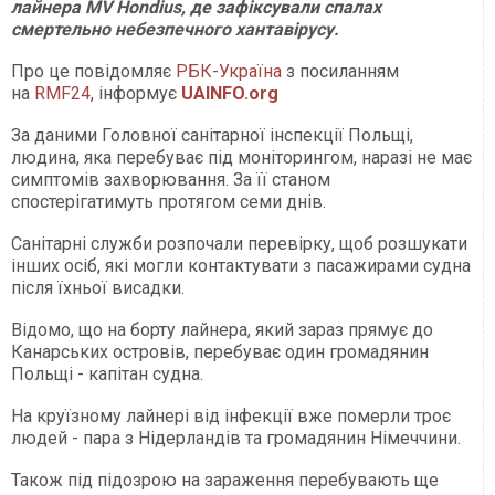
лайнера MV Hondius, де зафіксували спалах
смертельно небезпечного хантавірусу.
Про це повідомляє
РБК-Україна
з посиланням
на
RMF24
, інформує
UAINFO.org
За даними Головної санітарної інспекції Польщі,
людина, яка перебуває під моніторингом, наразі не має
симптомів захворювання. За її станом
спостерігатимуть протягом семи днів.
Санітарні служби розпочали перевірку, щоб розшукати
інших осіб, які могли контактувати з пасажирами судна
після їхньої висадки.
Відомо, що на борту лайнера, який зараз прямує до
Канарських островів, перебуває один громадянин
Польщі - капітан судна.
На круїзному лайнері від інфекції вже померли троє
людей - пара з Нідерландів та громадянин Німеччини.
Також під підозрою на зараження перебувають ще