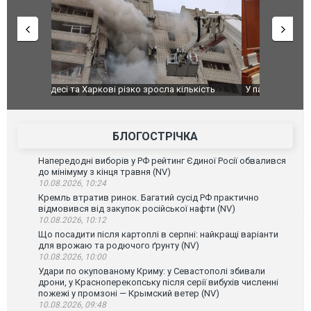
ькість
У парламенті Косово прем'єра закидали яйцями
Приїхав за
до українс
зіркового 
БЛОГОСТРІЧКА
Напередодні виборів у РФ рейтинг Єдиної Росії обвалився
до мінімуму з кінця травня (NV)
10.08.2026, 10:24
Кремль втратив ринок. Багатий сусід РФ практично
відмовився від закупок російської нафти (NV)
10.08.2026, 10:12
Що посадити після картоплі в серпні: найкращі варіанти
для врожаю та родючого ґрунту (NV)
10.08.2026, 10:00
Удари по окупованому Криму: у Севастополі збивали
дрони, у Красноперекопську після серії вибухів численні
пожежі у промзоні — Крымский ветер (NV)
10.08.2026, 09:48