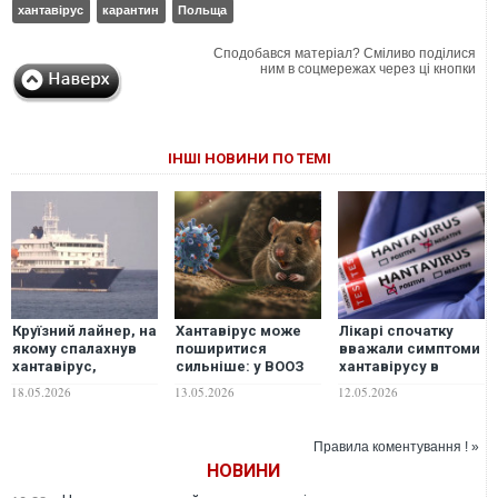
хантавірус
карантин
Польща
Сподобався матеріал? Сміливо поділися
ним в соцмережах через ці кнопки
ІНШІ НОВИНИ ПО ТЕМІ
Круїзний лайнер, на
Хантавірус може
Лікарі спочатку
якому спалахнув
поширитися
вважали симптоми
хантавірус,
сильніше: у ВООЗ
хантавірусу в
прибуде до
зробили тривожне
пасажирки на
18.05.2026
13.05.2026
12.05.2026
Роттердама
попередження
круїзному лайнері
"нервовим
напруженням"
Правила коментування ! »
НОВИНИ