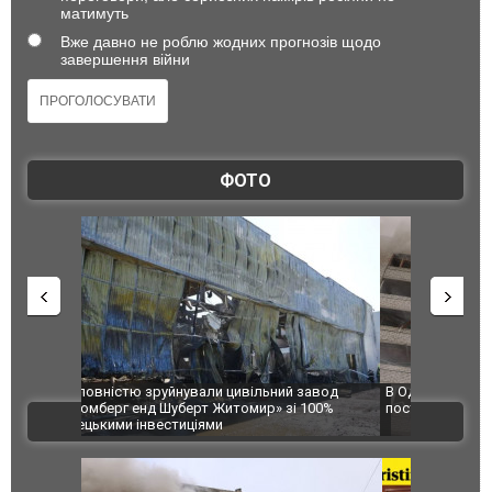
матимуть
Вже давно не роблю жодних прогнозів щодо
завершення війни
ФОТО
 завод
В Одесі та Харкові різко зросла кількість
Ворог завд
 100%
постраждалих від обстрілу РФ
двоє пора
ВІДЕО
після атак