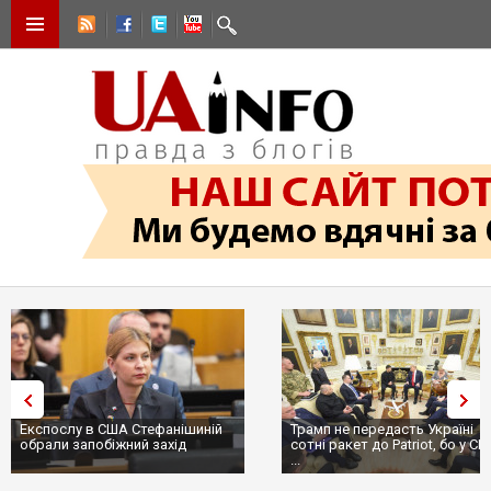
Експослу в США Стефанішиній
Трамп не передасть Україні
обрали запобіжний захід
сотні ракет до Patriot, бо у С
...