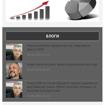
БЛОГИ
Patriot за $4 млн: правда про те, чому нам не
дають ППО!
08.08.2026 13:34
Надія лише на культ жінки в українській культурі
06.08.2026 08:49
Чому США не готові передати Україні ліцензію на
виробництво ракет Patriot: політика, безпека та
можливі альтернативи
03.08.2026 20:24