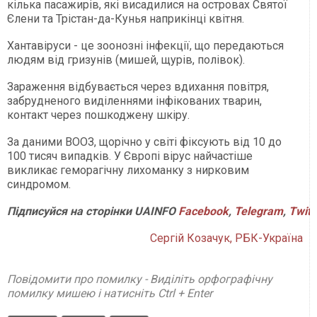
кілька пасажирів, які висадилися на островах Святої
Єлени та Трістан-да-Кунья наприкінці квітня.
Хантавіруси - це зоонозні інфекції, що передаються
людям від гризунів (мишей, щурів, полівок).
Зараження відбувається через вдихання повітря,
забрудненого виділеннями інфікованих тварин,
контакт через пошкоджену шкіру.
За даними ВООЗ, щорічно у світі фіксують від 10 до
100 тисяч випадків. У Європі вірус найчастіше
викликає геморагічну лихоманку з нирковим
синдромом.
Підписуйся
на
сторінки
UAINFO
Facebook
,
Telegram
,
Twitt
Сергій Козачук, РБК-Україна
Повідомити про помилку - Виділіть орфографічну
помилку мишею і натисніть Ctrl + Enter