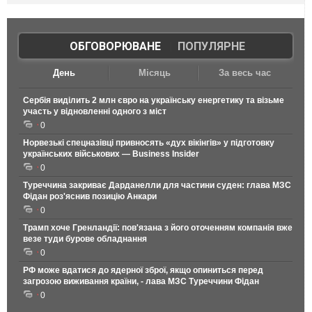
ОБГОВОРЮВАНЕ
|
ПОПУЛЯРНЕ
День
Місяць
За весь час
Сербія виділить 2 млн євро на українську енергетику та візьме
участь у відновленні одного з міст
0
Норвезькі спецназівці привносять «дух вікінгів» у підготовку
українських військових — Business Insider
0
Туреччина закриває Дарданелли для частини суден: глава МЗС
Фідан роз'яснив позицію Анкари
0
Трамп хоче Гренландії: пов'язана з його оточенням компанія вже
везе туди бурове обладнання
0
РФ може вдатися до ядерної зброї, якщо опиниться перед
загрозою виживання країни, - лава МЗС Туреччини Фідан
0