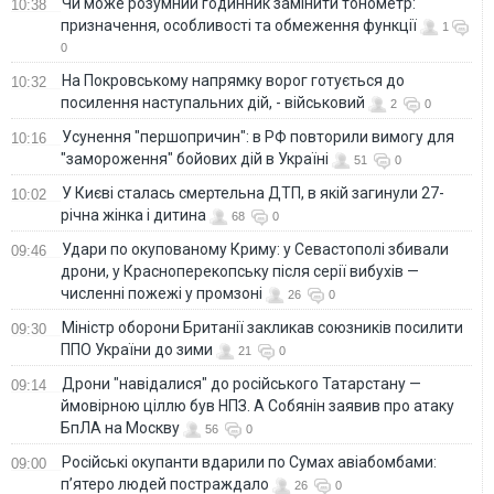
Чи може розумний годинник замінити тонометр:
10:38
призначення, особливості та обмеження функції
1
0
На Покровському напрямку ворог готується до
10:32
посилення наступальних дій, - військовий
2
0
Усунення "першопричин": в РФ повторили вимогу для
10:16
"замороження" бойових дій в Україні
51
0
У Києві сталась смертельна ДТП, в якій загинули 27-
10:02
річна жінка і дитина
68
0
Удари по окупованому Криму: у Севастополі збивали
09:46
дрони, у Красноперекопську після серії вибухів —
численні пожежі у промзоні
26
0
Міністр оборони Британії закликав союзників посилити
09:30
ППО України до зими
21
0
Дрони "навідалися" до російського Татарстану —
09:14
ймовірною ціллю був НПЗ. А Собянін заявив про атаку
БпЛА на Москву
56
0
Російські окупанти вдарили по Сумах авіабомбами:
09:00
п’ятеро людей постраждало
26
0