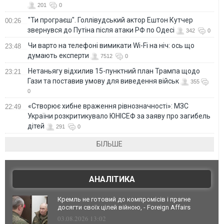
201
0
"Ти програєш". Голлівудський актор Ештон Кутчер
00:26
звернувся до Путіна після атаки РФ по Одесі
342
0
Чи варто на телефонi вимикати Wi-Fi на ніч: ось що
23:48
думають експерти
7512
0
Нетаньягу відхилив 15-пунктний план Трампа щодо
23:21
Гази та поставив умову для виведення військ
355
0
«Створює хибне враження рівнозначності»: МЗС
22:49
України розкритикувало ЮНІСЕФ за заяву про загибель
дітей
291
0
БІЛЬШЕ
АНАЛІТИКА
Кремль не готовий до компромісів і прагне
досягти своїх цілей війною, - Foreign Affairs
03.08.2026 13:02