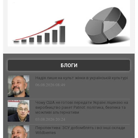
БЛОГИ
Надія лише на культ жінки в українській культурі
06.08.2026 08:49
Чому США не готові передати Україні ліцензію на
виробництво ракет Patriot: політика, безпека та
можливі альтернативи
03.08.2026 20:24
Перспектива: ЗСУ добомблять і всі інші склади
Wildberries