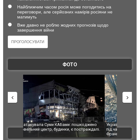
Найближчим часом росія може погодитись на
переговори, але серйозних намірів росіяни не
матимуть
Вже давно не роблю жодних прогнозів щодо
завершення війни
ФОТО
шкоджено
Українські надзвичайники врятували козуленя
СБУ за спр
траждалі.
під час ліквідації масштабної лісової пожежі у
Болгарії з
ВІДЕО
Франції
ФОТО