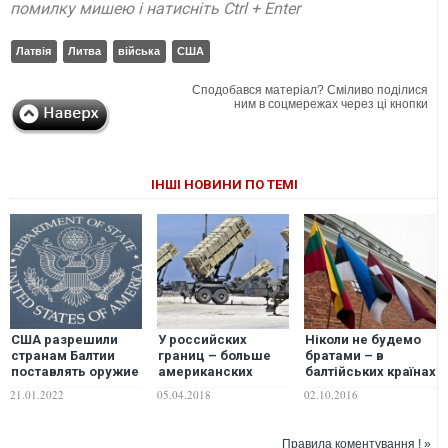
помилку мишею і натисніть Ctrl + Enter
Латвія
Литва
війська
США
Сподобався матеріал? Сміливо поділися
ним в соцмережах через ці кнопки
ІНШІ НОВИНИ ПО ТЕМІ
США разрешили
У российских
Ніколи не будемо
странам Балтии
границ – больше
братами – в
поставлять оружие
американских
балтійських країнах
Украине
"Патриотов"
так вважали
21.01.2022
05.04.2018
02.10.2016
завжди
Правила коментування ! »