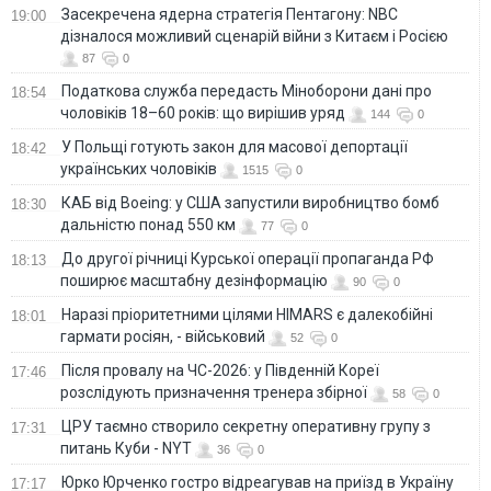
Засекречена ядерна стратегія Пентагону: NBC
19:00
дізналося можливий сценарій війни з Китаєм і Росією
87
0
Податкова служба передасть Міноборони дані про
18:54
чоловіків 18–60 років: що вирішив уряд
144
0
У Польщі готують закон для масової депортації
18:42
українських чоловіків
1515
0
КАБ від Boeing: у США запустили виробництво бомб
18:30
дальністю понад 550 км
77
0
До другої річниці Курської операції пропаганда РФ
18:13
поширює масштабну дезінформацію
90
0
Наразі пріоритетними цілями HIMARS є далекобійні
18:01
гармати росіян, - військовий
52
0
Після провалу на ЧС-2026: у Південній Кореї
17:46
розслідують призначення тренера збірної
58
0
ЦРУ таємно створило секретну оперативну групу з
17:31
питань Куби - NYT
36
0
Юрко Юрченко гостро відреагував на приїзд в Україну
17:17