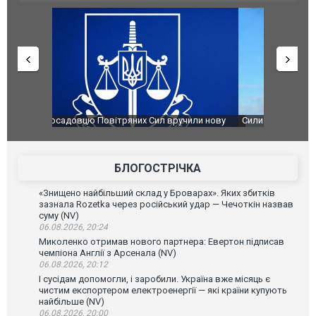
чили нову
Сили оборони уразили Ярославський НПЗ:
Неймар вла
губернатор регіону заявив про наймасштабнішу
"Сантоса".
атаку. ВІДЕО
БЛОГОСТРІЧКА
«Знищено найбільший склад у Броварах». Яких збитків
зазнала Rozetka через російський удар — Чечоткін назвав
суму (NV)
06.08.2026, 20:24
Миколенко отримав нового партнера: Евертон підписав
чемпіона Англії з Арсенала (NV)
06.08.2026, 20:12
І сусідам допомогли, і заробили. Україна вже місяць є
чистим експортером електроенергії — які країни купують
найбільше (NV)
06.08.2026, 20:00