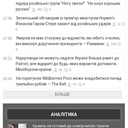
лідера російської групи "Ногу свело!": "Не існує хороших
русскіх"
192
0
Зеленський обговорив із прем’єр-міністром Норвегії
17:05
Йонасом Гаром Стере захист від російських ударів
11
0
Умєров не має стосунку до відомств, які нібито очолює,
17:00
він виконує доручення президента — Рахманін
138
0
Нідерланди не можуть надати Україні більше ракет до
16:52
Patriot, але відкриті до будь-яких варіантів допомоги, -
Міноборони країни
42
0
На порятунок Wildberries Росії може знадобитися понад
16:45
трильйон рублів — The Bell
74
0
БІЛЬШЕ
АНАЛІТИКА
Кремль не готовий до компромісів і прагне