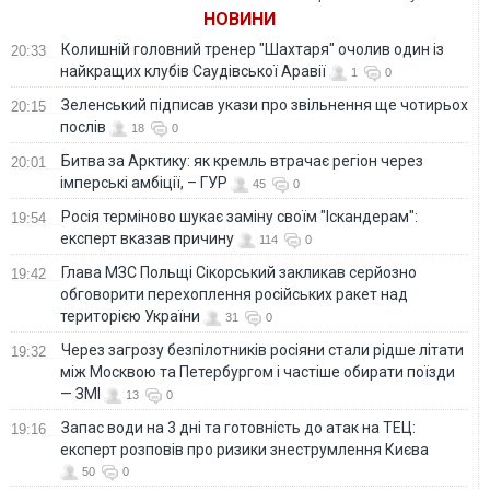
НОВИНИ
Колишній головний тренер "Шахтаря" очолив один із
20:33
найкращих клубів Саудівської Аравії
1
0
Зеленський підписав укази про звільнення ще чотирьох
20:15
послів
18
0
Битва за Арктику: як кремль втрачає регіон через
20:01
імперські амбіції, – ГУР
45
0
Росія терміново шукає заміну своїм "Іскандерам":
19:54
експерт вказав причину
114
0
Глава МЗС Польщі Сікорський закликав серйозно
19:42
обговорити перехоплення російських ракет над
територією України
31
0
Через загрозу безпілотників росіяни стали рідше літати
19:32
між Москвою та Петербургом і частіше обирати поїзди
— ЗМІ
13
0
Запас води на 3 дні та готовність до атак на ТЕЦ:
19:16
експерт розповів про ризики знеструмлення Києва
50
0