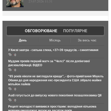
23.07.2026 11:31
ОБГОВОРЮВАНЕ
|
ПОПУЛЯРНЕ
День
Місяць
За весь час
У Києві завтра - сильна спека, +37+39 градусів. - синоптикиня
0
Мудрик провів перший матч за "Челсі" після допінгової
дискваліфікації. ВІДЕО
0
"65 років ніколи не виглядали краще", - фото-привітання Мішель
Обами до дня народження екс-президента США зібрало майже
мільйон лайків
0
Audi готується до випуску нового покоління позашляховика Q8
0
Рецепт молодості виявився простішим: володіння кількома
мовами омолоджує мозок на десяток років