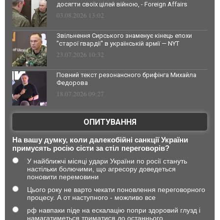
досягти своїх цілей війною, - Foreign Affairs
03.08.2026 13:02
Звільнення Сирського знаменує кінець епохи
"старої гвардії" в українській армії — NYT
23.07.2026 10:32
Повний текст резонансного брифінга Михайла
Федорова
18.07.2026 09:27
ОПИТУВАННЯ
На вашу думку, коли далекобійні санкції України
примусять росію сісти за стіл переговорів?
У найближчі місяці удари України по росії стануть
настільки болючими, що агресору доведеться
поновити перемовини
Цього року не варто чекати поновлення переговорного
процесу. А от наступного - можливо все
рф навпаки піде на ескалацію попри здоровий глузд і
намагатиметься триматися до останнього