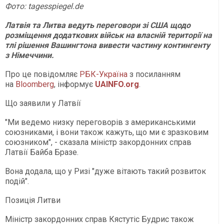
Фото: tagesspiegel.de
Латвія та Литва ведуть переговори зі США щодо
розміщення додаткових військ на власній території на
тлі рішення Вашингтона вивести частину контингенту
з Німеччини.
Про це повідомляє
РБК-Україна
з посиланням
на
Bloomberg
, інформує
UAINFO.org
.
Що заявили у Латвії
"Ми ведемо низку переговорів з американськими
союзниками, і вони також кажуть, що ми є зразковим
союзником", - сказала міністр закордонних справ
Латвії Байба Бразе.
Вона додала, що у Ризі "дуже вітають такий розвиток
подій".
Позиція Литви
Міністр закордонних справ Кястутіс Будрис також