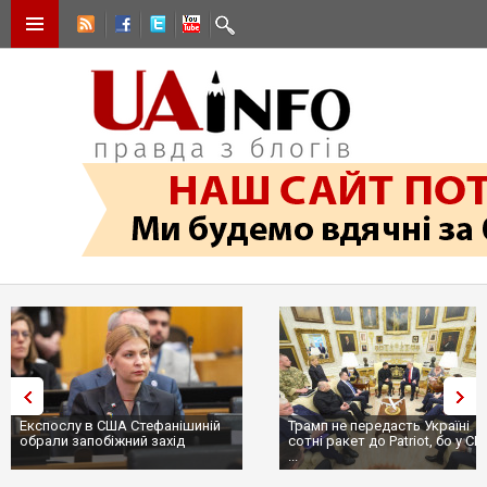
Експослу в США Стефанішиній
Трамп не передасть Україні
обрали запобіжний захід
сотні ракет до Patriot, бо у С
...