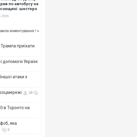
рив по автобусу на
сонщині: шестеро
ей постраждало
8.2026
вила коментування ! »
в Трампа приїхати
ї допомоги Україні
нішої атаки з
- соцмережі
29
0 в Торонто на
фсб, яка
0