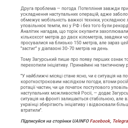
Друга проблема — погода. Потепління завжди пр
ускладнення наступальних операцій, адже заболо
обмежує мобільність важкої техніки, ускладнює л
уповільнює темпи, які у РФ і без того були рекорд
Аналітик нагадав, що торік окупанти захоплювали
кількохсот метрів до двох кілометрів, завдяки ч
просувалися на близько 150 метрів, але зараз це
"застиг" у діапазоні 30-70 метрів на день.
Тому Загурський пише про появу перших ознак то
перехопили ініціативу. Принаймні на тактичному р
"У найближчі місяці стане ясно, чи є ситуація на 
короткостроковим наслідком погоди, втоми росій
ротації частин, чи це початок поступового уповіл
наступальних можливостей Росії, — додає Загурс
ситуація на фронті залишається стабільною, але 
українці зберігають ініціативу і відвоювали більш
втратили".
Підписуйся
на
сторінки
UAINFO
Facebook
,
Telegr