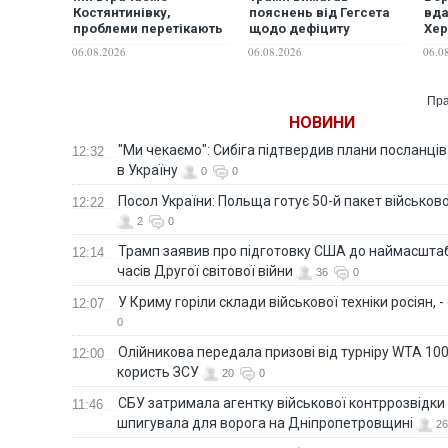
Костянтинівку,
пояснень від Гегсета
вда
проблеми перетікають
щодо дефіциту
Хер
на всю Краматорсько-
боєприпасів, - ЗМІ
люд
06.08.2026
06.08.2026
06.0
Слов'янську
агломерацію, —
експерт
Пра
НОВИНИ
"Ми чекаємо": Сибіга підтвердив плани посланці
12:32
в Україну
0
0
Посол України: Польща готує 50-й пакет військово
12:22
2
0
Трамп заявив про підготовку США до наймасштаб
12:14
часів Другої світової війни
36
0
У Криму горіли склади військової техніки росіян, 
12:07
0
Олійникова передала призові від турніру WTA 100
12:00
користь ЗСУ
20
0
СБУ затримала агентку військової контррозвідки 
11:46
шпигувала для ворога на Дніпропетровщині
26