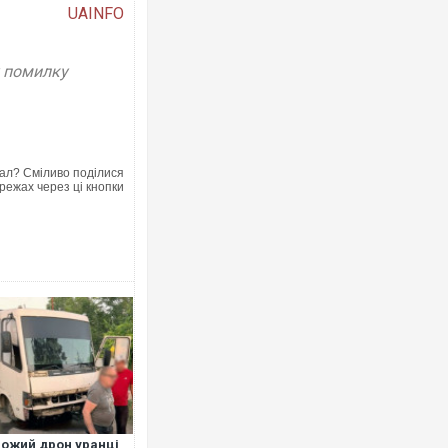
UAINFO
у помилку
Росія атакувала Суми КАБами: по
торговельний центр, будинки, є по
ФОТО
ал? Сміливо поділися
режах через ці кнопки
Топпосадовцю Повітряних Сил вру
підозру
ожий дрон уранці