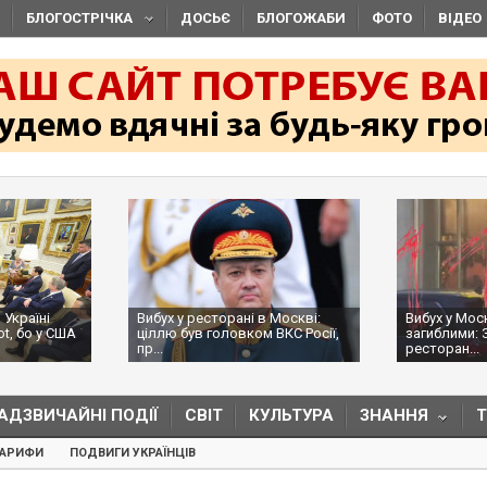
БЛОГОСТРІЧКА
ДОСЬЄ
БЛОГОЖАБИ
ФОТО
ВІДЕО
 Україні
Вибух у ресторані в Москві:
Вибух у Мос
ot, бо у США
ціллю був головком ВКС Росії,
загиблими: 
пр...
ресторан...
АДЗВИЧАЙНІ ПОДІЇ
СВІТ
КУЛЬТУРА
ЗНАННЯ
ТАРИФИ
ПОДВИГИ УКРАЇНЦІВ