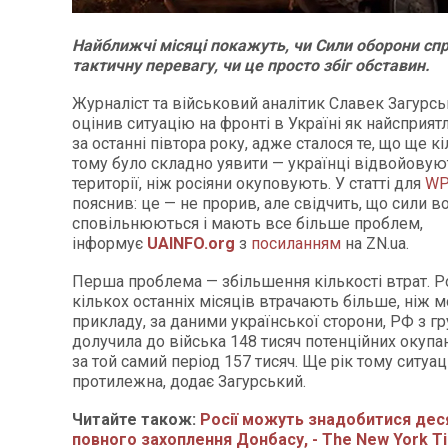
Найближчі місяці покажуть, чи Сили оборони сп
тактичну перевагу, чи це просто збіг обставин.
Журналіст та військовий аналітик Славек Загурс
оцінив ситуацію на фронті в Україні як найсприя
за останні півтора року, адже сталося те, що ще к
тому було складно уявити — українці відвойовую
території, ніж росіяни окуповують. У статті для
WP
пояснив: це — не прорив, але свідчить, що сили в
сповільнюються і мають все більше проблем,
інформує
UAINFO.org
з
посиланням
на ZN.ua.
Перша проблема — збільшення кількості втрат. Р
кількох останніх місяців втрачають більше, ніж м
прикладу, за даними української сторони, РФ з гр
долучила до війська 148 тисяч потенційних окупан
за той самий період 157 тисяч. Ще рік тому ситуац
протилежна, додає Загурський.
Читайте також:
Росії можуть знадобитися дес
повного захоплення Донбасу, - The New York 