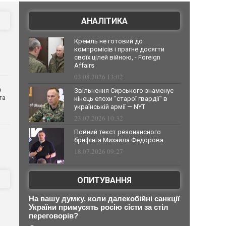
АНАЛІТИКА
Кремль не готовий до
компромісів і прагне досягти
своїх цілей війною, - Foreign
Affairs
03.08.2026 13:02
о
Звільнення Сирського знаменує
та
кінець епохи "старої гвардії" в
українській армії — NYT
23.07.2026 10:32
Повний текст резонансного
брифінга Михайла Федорова
18.07.2026 09:27
ОПИТУВАННЯ
На вашу думку, коли далекобійні санкції
о
України примусять росію сісти за стіл
переговорів?