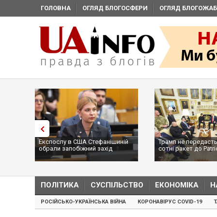
ГОЛОВНА
ОГЛЯД БЛОГОСФЕРИ
ОГЛЯД БЛОГОЖАБ
Експослу в США Стефанішиній
Трамп не передасть
обрали запобіжний захід
сотні ракет до Patri
...
ПОЛІТИКА
СУСПІЛЬСТВО
ЕКОНОМІКА
Н
РОСІЙСЬКО-УКРАЇНСЬКА ВІЙНА
КОРОНАВІРУС COVID-19