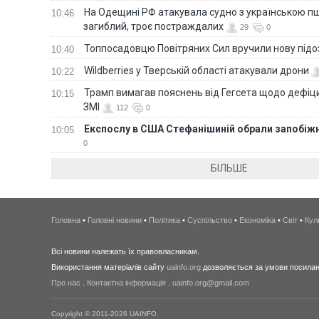
На Одещині РФ атакувала судно з українською п
10:46
загиблий, троє постраждалих
29
0
Топпосадовцю Повітряних Сил вручили нову під
10:40
Wildberries у Тверській області атакували дрони
10:22
Трамп вимагав пояснень від Гегсета щодо дефіци
10:15
ЗМІ
112
0
Експослу в США Стефанішиній обрали запобіжн
10:05
0
БІЛЬШЕ
Головна
•
Головні новини
•
Політика
•
Суспільство
•
Економіка
•
Світ
•
Кул
Всі новини належать їх правовласникам.
Використання матеріалів сайту
uainfo.org
дозволяється за умови посиланн
Про нас
.
Контактна інформація
.
uainfo.org@gmail.com
Copyright © 2011-2026 UAINFO.