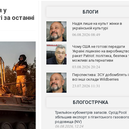
я у
БЛОГИ
 за останні
Надія лише на культ жінки в
українській культурі
06.08.2026 08:49
Чому США не готові передати
Україні ліцензію на виробництв
ракет Patriot: політика, безпека 
можливі альтернативи
03.08.2026 20:24
Перспектива: ЗСУ добомблять і
всі інші склади Wildberries
23.07.2026 11:31
БЛОГОСТРІЧКА
Трильйон кубометрів запасів. Сусід Росії
збільшив експорт з гігантського газовог
родовища (NV)
06.08.2026, 12:24