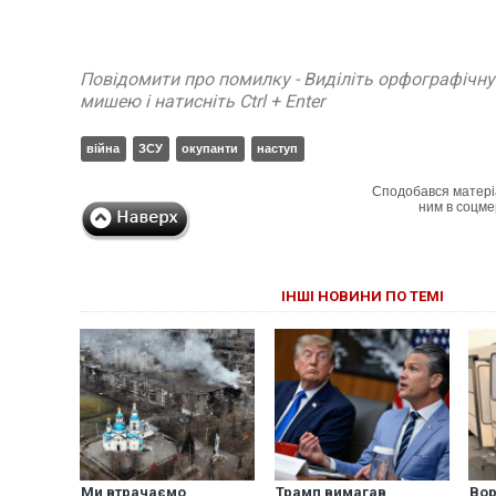
Повідомити про помилку - Виділіть орфографічн
мишею і натисніть Ctrl + Enter
війна
ЗСУ
окупанти
наступ
Сподобався матері
ним в соцме
ІНШІ НОВИНИ ПО ТЕМІ
Ми втрачаємо
Трамп вимагав
Вор