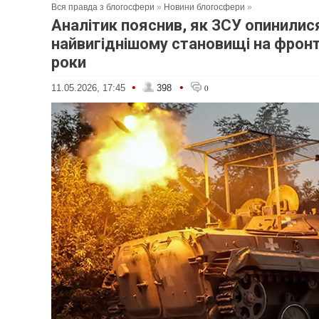
Вся правда з блогосфери
»
Новини блогосфери
»
Аналітик пояснив, як ЗСУ опинилис
найвигіднішому становищі на фронті
роки
•
•
11.05.2026, 17:45
398
0