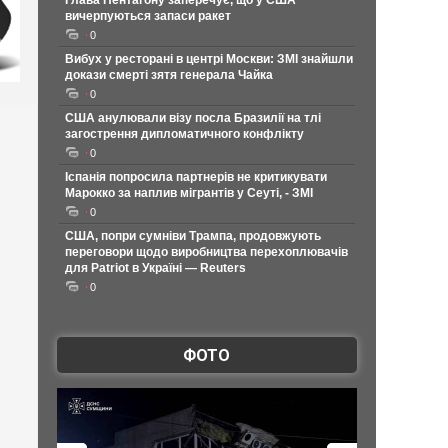
Глава Пентагону заперечує, що у США
вичерпуються запаси ракет
0
Вибух у ресторані в центрі Москви: ЗМІ знайшли
докази смерті зятя генерала Чайка
0
США анулювали візу посла Бразилії на тлі
загострення дипломатичного конфлікту
0
Іспанія попросила партнерів не критикувати
Марокко за наплив мігрантів у Сеуті, - ЗМІ
0
США, попри сумніви Трампа, продовжують
переговори щодо виробництва перехоплювачів
для Patriot в Україні — Reuters
0
ФОТО