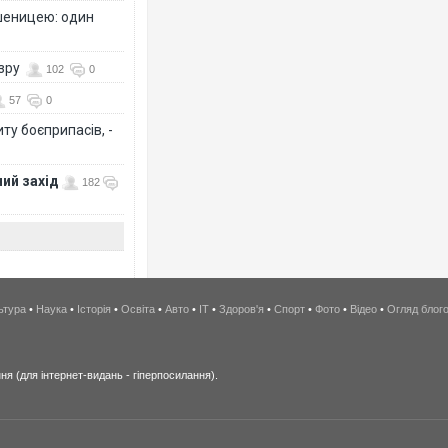
шеницею: один
озру
102
0
57
0
ту боєприпасів, -
ий захід
182
ьтура
•
Наука
•
Історія
•
Освіта
•
Авто
•
IT
•
Здоров'я
•
Спорт
•
Фото
•
Відео
•
Огляд блог
я (для інтернет-видань - гіперпосилання).