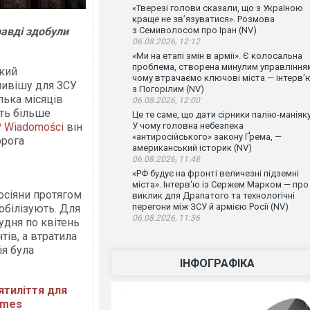
«Тверезі голови сказали, що з Україною
краще не зв’язуватися». Розмова
равді здобули
з Семиволосом про Іран (NV)
06.08.2026, 12:12
«Ми на етапі змін в армії». Є колосальна
проблема, створена минулим управління
ький
чому втрачаємо ключові міста — інтерв'
тливішу для ЗСУ
з Погорілим (NV)
ілька місяців
06.08.2026, 12:00
ть більше
Це те саме, що дати сірники палію-маніяку
 Wiadomości
він
У чому головна небезпека
«антиросійського» закону Ґрема, —
орога
американський історик (NV)
06.08.2026, 11:48
«РФ будує на фронті величезні підземні
міста». Інтерв'ю із Сержем Марком — про
осіяни протягом
виклик для Драпатого та технологічні
перегони між ЗСУ й армією Росії (NV)
обілізують. Для
06.08.2026, 11:36
удня по квітень
тів, а втратила
ія була
ІНФОГРАФІКА
ятиліття для
Times