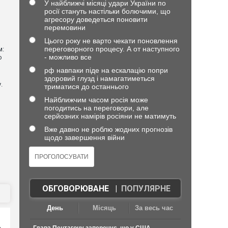
У найближчі місяці удари України по
росії стануть настільки болючими, що
агресору доведеться поновити
перемовини
Цього року не варто чекати поновлення
переговорного процесу. А от наступного
м:
- можливо все
ю
рф навпаки піде на ескалацію попри
здоровий глузд і намагатиметься
.
триматися до останнього
Найближчим часом росія може
погодитись на переговори, але
серйозних намірів росіяни не матимуть
Вже давно не роблю жодних прогнозів
щодо завершення війни
ОБГОВОРЮВАНЕ
|
ПОПУЛЯРНЕ
День
Місяць
За весь час