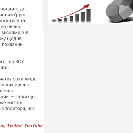
изводить до
чений ґрунт
огістику та
но низькі.
 місцями від
ому щодня
й показник
го, що ЗСУ
івні.
початку року лише
ських військ і
ьнення
ький. — Поки що
вже місяць
е території, ніж
am
,
Twitter
,
YouTube