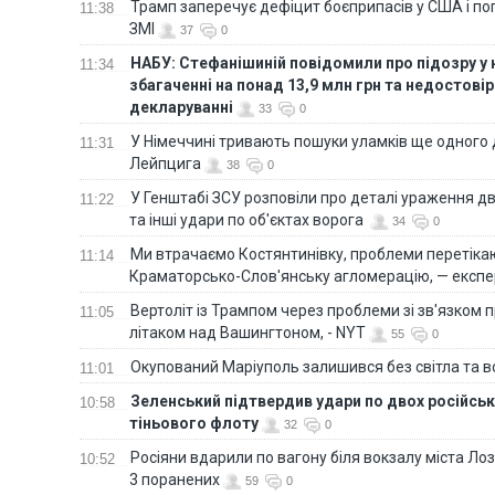
Трамп заперечує дефіцит боєприпасів у США і п
11:38
ЗМІ
37
0
НАБУ: Стефанішиній повідомили про підозру у
11:34
збагаченні на понад 13,9 млн грн та недостові
декларуванні
33
0
У Німеччині тривають пошуки уламків ще одного 
11:31
Лейпцига
38
0
У Генштабі ЗСУ розповіли про деталі ураження дв
11:22
та інші удари по об'єктах ворога
34
0
Ми втрачаємо Костянтинівку, проблеми перетіка
11:14
Краматорсько-Слов'янську агломерацію, — експе
Вертоліт із Трампом через проблеми зі зв'язком п
11:05
літаком над Вашингтоном, - NYT
55
0
Окупований Маріуполь залишився без світла та 
11:01
Зеленський підтвердив удари по двох російськ
10:58
тіньового флоту
32
0
Росіяни вдарили по вагону біля вокзалу міста Лоз
10:52
3 поранених
59
0