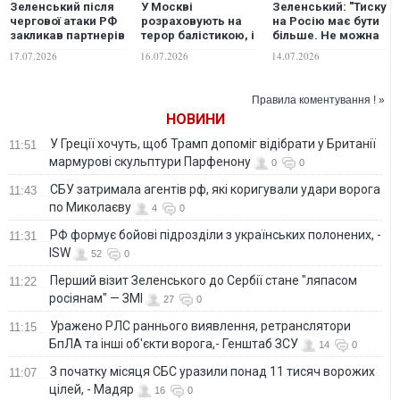
Зеленський після
У Москві
Зеленський: "Тиску
чергової атаки РФ
розраховують на
на Росію має бути
закликав партнерів
терор балістикою, і
більше. Не можна
прискорити
дуже важливо
втрачати час, і вже
17.07.2026
16.07.2026
14.07.2026
надання військової
прискорюватися з
на цьому тижні
допомоги. ФОТО
постачаннями
варто ухвалити 21-й
перехоплювачів до
санкційний пакет
Правила коментування ! »
ППО, - Зеленський.
ЄС". ФОТО
НОВИНИ
ФОТО
У Греції хочуть, щоб Трамп допоміг відібрати у Британії
11:51
мармурові скульптури Парфенону
0
0
СБУ затримала агентів рф, які коригували удари ворога
11:43
по Миколаєву
4
0
РФ формує бойові підрозділи з українських полонених, -
11:31
ISW
52
0
Перший візит Зеленського до Сербії стане "ляпасом
11:22
росіянам" — ЗМІ
27
0
Уражено РЛС раннього виявлення, ретранслятори
11:15
БпЛА та інші об'єкти ворога,- Генштаб ЗСУ
14
0
З початку місяця СБС уразили понад 11 тисяч ворожих
11:07
цілей, - Мадяр
16
0