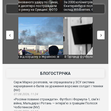
по Сумах,
За 2000 кілометрів від кордону з Україною: в
"Мої іграш
траждали
Єкатеринбурзі після атаки дронів загорівся
суперкарів
ВІДЕО
ині. ФОТО
склад Wildberries. ФОТО. ВІДЕО
країною: в
В Таїланді футболіст загинув від удару
Топпосадов
агорівся
блискавки під час матчу: ще 12 людей
підозру
постраждали. ВІДЕО
БЛОГОСТРІЧКА
Серж Марко розповів, чи спрацювала у ЗСУ система
нарахування є-балів за ураження ворожих солдат і техніки
(NV)
07.08.2026, 11:24
«Росіяни повинні страждати». Футбол і Формула-1, сім'я і
війна, Мальдера і Ротань — інтерв'ю з гравцем Полісся
Чоботенком (NV)