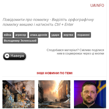
UAINFO
Повідомити про помилку - Виділіть орфографічну
помилку мишею і натисніть Ctrl + Enter
війна
агресор
атака дронів
удари
жертви
поранені
Володимир Зеленський
Сподобався матеріал? Сміливо поділися
ним в соцмережах через ці кнопки
ІНШІ НОВИНИ ПО ТЕМІ