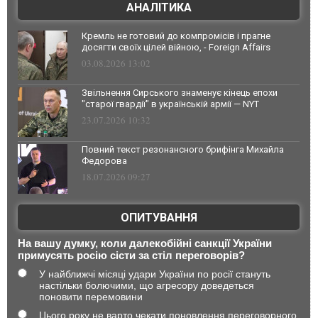
АНАЛІТИКА
Кремль не готовий до компромісів і прагне
досягти своїх цілей війною, - Foreign Affairs
03.08.2026 13:02
Звільнення Сирського знаменує кінець епохи
"старої гвардії" в українській армії — NYT
23.07.2026 10:32
Повний текст резонансного брифінга Михайла
Федорова
18.07.2026 09:27
ОПИТУВАННЯ
На вашу думку, коли далекобійні санкції України
примусять росію сісти за стіл переговорів?
У найближчі місяці удари України по росії стануть
настільки болючими, що агресору доведеться
поновити перемовини
Цього року не варто чекати поновлення переговорного