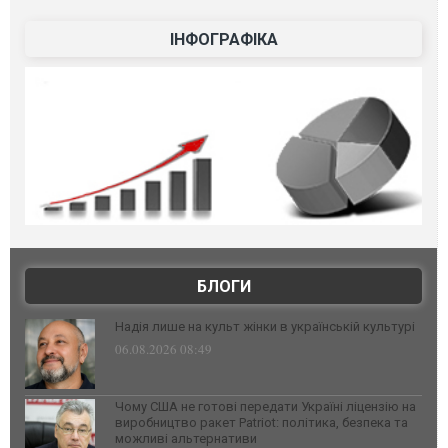
ІНФОГРАФІКА
БЛОГИ
Надія лише на культ жінки в українській культурі
06.08.2026 08:49
Чому США не готові передати Україні ліцензію на
виробництво ракет Patriot: політика, безпека та
можливі альтернативи