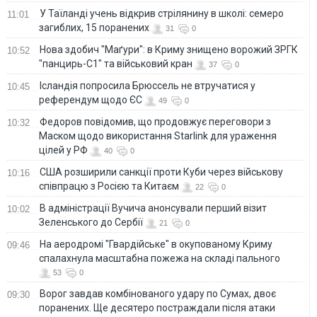
У Таїланді учень відкрив стрілянину в школі: семеро
11:01
загиблих, 15 поранених
31
0
Нова здобич "Маґури": в Криму знищено ворожий ЗРГК
10:52
"панцирь-С1" та військовий кран
37
0
Ісландія попросила Брюссель не втручатися у
10:45
референдум щодо ЄС
49
0
Федоров повідомив, що продовжує переговори з
10:32
Маском щодо використання Starlink для ураження
цілей у РФ
40
0
США розширили санкції проти Куби через військову
10:16
співпрацю з Росією та Китаєм
22
0
В адміністрації Вучича анонсували перший візит
10:02
Зеленського до Сербії
21
0
На аеродромі "Гвардійське" в окупованому Криму
09:46
спалахнула масштабна пожежа на складі пального
53
0
Ворог завдав комбінованого удару по Сумах, двоє
09:30
поранених. Ще десятеро постраждали після атаки