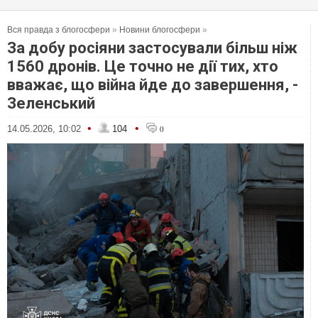
Вся правда з блогосфери
»
Новини блогосфери
»
За добу росіяни застосували більш ніж
1560 дронів. Це точно не дії тих, хто
вважає, що війна йде до завершення, -
Зеленський
•
•
14.05.2026, 10:02
104
0