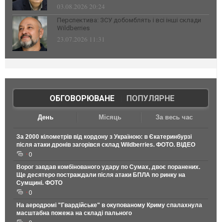
03.08.2026 20:24
Перспектива: ЗСУ добомблять і всі інші склади
Wildberries
23.07.2026 11:31
ОБГОВОРЮВАНЕ
|
ПОПУЛЯРНЕ
День
Місяць
За весь час
За 2000 кілометрів від кордону з Україною: в Єкатеринбурзі
після атаки дронів загорівся склад Wildberries. ФОТО. ВІДЕО
0
Ворог завдав комбінованого удару по Сумах, двоє поранених.
Ще десятеро постраждали після атаки БПЛА по ринку на
Сумщині. ФОТО
0
На аеродромі "Гвардійське" в окупованому Криму спалахнула
масштабна пожежа на складі пального