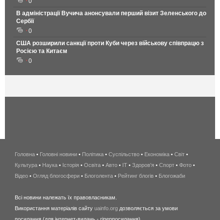
0
В адміністрації Вучича анонсували перший візит Зеленського до
Сербії
0
США розширили санкції проти Куби через військову співпрацю з
Росією та Китаєм
0
Головна
•
Головні новини
•
Політика
•
Суспільство
•
Економіка
беспроводной
•
Світ
•
Культура
•
Наука
•
Історія
•
Освіта
•
Авто
•
IT
•
Здоров'я
интернет
•
Спорт
•
Фото
•
Відео
•
Огляд блогосфери
•
Блоголента
•
Рейтинг блогів
киев
•
Блогожаби
и
Всі новини належать їх правовласникам.
область
Використання матеріалів сайту
uainfo.org
дозволяється за умови
wimax
посилання (для інтернет-видань - гіперпосилання).
интернет