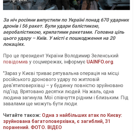
За ніч росіяни випустили по Україні понад 670 ударних
дронів і 56 ракет. Були удари балістикою,
аеробалістикою, крилатими ракетами. Головна ціль
цього удару – Київ. У місті є пошкодження на 20
локаціях.
Про це президент України Володимир Зеленський
повідомив
у соцмережах, інформує
UAINFO
.org
.
"Зараз у Києві триває рятувальна операція на місці
російського дронового удару по житловій
девʼятиповерхівці – у будинку повністю зруйновано
підʼїзд. Врятовано десятки людей. На жаль, одна
людина загинула. Мої співчуття рідним і близьким. Під
завалами ще можуть бути люди.
Читайте також:
Одна з найбільших атак по Києву:
зруйнована багатоповерхівка, є загиблий, 31
поранений. ФОТО. ВІДЕО