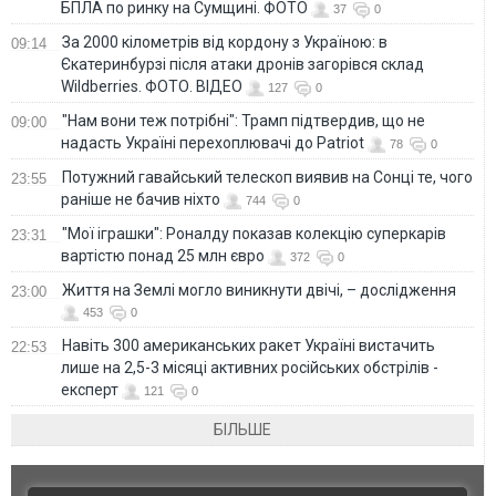
БПЛА по ринку на Сумщині. ФОТО
37
0
За 2000 кілометрів від кордону з Україною: в
09:14
Єкатеринбурзі після атаки дронів загорівся склад
Wildberries. ФОТО. ВІДЕО
127
0
"Нам вони теж потрібні": Трамп підтвердив, що не
09:00
надасть Україні перехоплювачі до Patriot
78
0
Потужний гавайський телескоп виявив на Сонці те, чого
23:55
раніше не бачив ніхто
744
0
"Мої іграшки": Роналду показав колекцію суперкарів
23:31
вартістю понад 25 млн євро
372
0
Життя на Землі могло виникнути двічі, – дослідження
23:00
453
0
Навіть 300 американських ракет Україні вистачить
22:53
лише на 2,5-3 місяці активних російських обстрілів -
експерт
121
0
БІЛЬШЕ