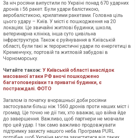
За ніч росіяни випустили по Україні понад 670 ударних
дронів і 56 ракет. Були удари балістикою,
аеробалістикою, крилатими ракетами. Головна ціль
цього удару – Київ. У місті є пошкодження на 20
локаціях. Це звичайні житлові будинки, школа,
ветеринарна клініка, інша суто цивільна
інфраструктура. Також є руйнування в Київській
області, були такі ж терористичні удари по енергетиці в
Кременчуку, портовій та житловій забудові в
Чорноморську.
Читайте також:
У Київській області внаслідок
масованої атаки РФ вночі пошкоджено
багатоповерхівки та приватні будинки, є
постраждалі. ФОТО
Загалом із початку вчорашньої доби росіяни
застосували більш ніж 1560 дронів проти наших міст і
громад. Це точно не дії тих, хто вважає, що війна йде
до завершення. Важливо, щоб партнери не мовчали
про цей удар. І так само важливо продовжувати
підтримку захисту нашого неба. Програма PURL
потрібна, щоб Україна могла захиститися від таких