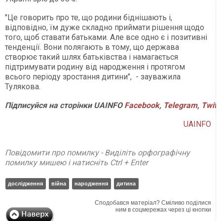
"Це говорить про те, що родини біднішають і,
відповідно, їм дуже складно приймати рішення щодо
того, щоб ставати батьками. Але все одно є і позитивні
тенденції. Вони полягають в тому, що держава
створює такий шлях батьківства і намагається
підтримувати родину від народження і протягом
всього періоду зростання дитини", - зауважила
Тулякова.
Підписуйся
на
сторінки
UAINFO
Facebook
,
Telegram
,
Twitt
UAINFO
Повідомити про помилку - Виділіть орфографічну
помилку мишею і натисніть Ctrl + Enter
дослідження
війна
народження
дитина
Сподобався матеріал? Сміливо поділися
ним в соцмережах через ці кнопки