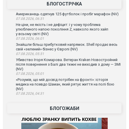
БЛОГОСТРІЧКА
Американець одягнув 125 футболок і пробіг марафон (NV)
07.08.2026, 06:31
Не ціни, не якість і не дефіцит: і у чому проблема
улюбленого напою покоління Z, навколо якого хайп
у всьому світі (NV)
07.08.2026, 06:01
Знайшли більш прибутковий напрямок. Shell продає весь
свій «зелений» бізнес у Європі (NV)
07.08.2026, 05:31
Убивство Ігоря Комарова. Ветеран Kraken Новостройний
після повернення з Балі два тижні не виходив з дому — ЗМІ
(NV)
07.08.2026, 05:01
«Розумів, що мій досвід потрібен на фронті»: історія
медика на псевдо Шаман, який рятує життя на полі бою
(NV)
07.08.2026, 04:31
БЛОГОЖАБИ