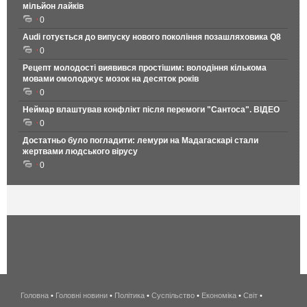
мільйон лайків
0
Audi готується до випуску нового покоління позашляховика Q8
0
Рецепт молодості виявився простішим: володіння кількома
мовами омолоджує мозок на десяток років
0
Неймар влаштував конфлікт після перемоги "Сантоса". ВІДЕО
0
Достатньо було погладити: лемури на Мадагаскарі стали
жертвами людського вірусу
0
Головна
•
Головні новини
•
Політика
•
Суспільство
•
Економіка
беспроводной
•
Світ
•