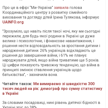
Про це в ефірі “Ми-Україна”
заявила
голова
Координаційного центру з розвитку сімейного
виховання та догляду дітей Ірина Тулякова, інформує
UAINFO.org
.
"Зрозуміло, що навіть після такої ночі, яку ми сьогодні
пережили, для будь-якої родини в Україні це дуже
велике і психологічне, і фінансове навантаження, і
рішення нести відповідальність за зростання дитини і
народження дитини. 26% українців відкладають це
рішення до завершення війни, і 61% не планує
народжувати дітей, якщо війна триватиме ще 5 років.
Ці цифри показують тривожну тенденцію, що війна в
принципі змінює ставлення українців щодо
батьківства", - зазначила вона.
Читайте також:
Ми вимираємо зі швидкістю 300
тисяч людей на рік: демограф про сумну статистику
в Україні
За словами посадовиці, нині рівень дитячої бідності в
Україні зріс до 38%.