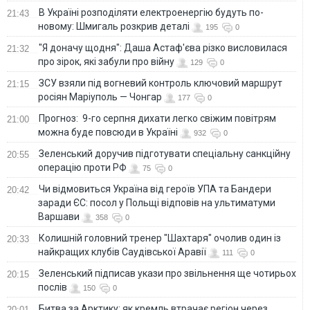
В Україні розподіляти електроенергію будуть по-
21:43
новому: Шмигаль розкрив деталі
195
0
"Я доначу щодня": Даша Астаф'єва різко висловилася
21:32
про зірок, які забули про війну
129
0
ЗСУ взяли під вогневий контроль ключовий маршрут
21:15
росіян Маріуполь — Чонгар
177
0
Прогноз: 9-го серпня дихати легко свіжим повітрям
21:00
можна буде повсюди в Україні
932
0
Зеленський доручив підготувати спеціальну санкційну
20:55
операцію проти РФ
75
0
Чи відмовиться Україна від героїв УПА та Бандери
20:42
заради ЄС: посол у Польщі відповів на ультиматуми
Варшави
358
0
Колишній головний тренер "Шахтаря" очолив один із
20:33
найкращих клубів Саудівської Аравії
111
0
Зеленський підписав укази про звільнення ще чотирьох
20:15
послів
150
0
Битва за Арктику: як кремль втрачає регіон через
20:01