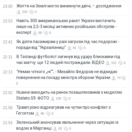
Життя на Землі могло виникнути двічі, – дослідження
23:00
220
0
Навіть 300 американських ракет Україні вистачить
22:53
лише на 2,5-3 місяці активних російських обстрілів -
експерт
68
0
Як діяти пасажирам у разі загрози під час подорожі -
22:42
поради від "Укрзалізниці"
81
0
В Таїланді футболіст загинув від удару блискавки під
22:31
час матчу: ще 12 людей постраждали. ВІДЕО
101
0
"Немає чіткого „ні“", - Михайло Федоров не відкидає
22:13
повернення на посаду міністра оборони України
74
0
Huawei виходить на ринок позашляховиків з моделлю
22:02
Stelato G9. ФОТО
235
0
Трамп різко відреагував на чутки про конфлікт з
21:58
Гегсетом
86
0
Зеленський анонсував звільнення через ситуацію із
21:54
водою в Марганці
83
0