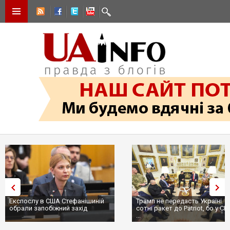
Експослу в США Стефанішиній
Трамп не передасть Україні
обрали запобіжний захід
сотні ракет до Patriot, бо у С
...