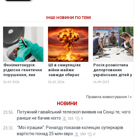
ІНШІ НОВИНИ ПО ТЕМІ
Фенілкетонурія:
ШІ в симуляціях
Росія розмістила
рідкісне генетичне
війни майже
депортованих
порушення, яке
завжди обирає
українських дітей у
важливо виявити з
ядерний удар, –
щонайменше 210
26.05.2026
26.02.2026
16.09.2025
народження
дослідження
установах для
перевиховання, –
розслідування
Правила коментування ! »
НОВИНИ
Потужний гавайський телескоп виявив на Сонці те, чого
23:55
раніше не бачив ніхто
315
0
"Мої іграшки": Роналду показав колекцію суперкарів
23:31
вартістю понад 25 млн євро
150
0