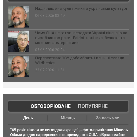
Надія лише на культ жінки в українській культурі
06.08.2026 08:49
Чому США не готові передати Україні ліцензію на
виробництво ракет Patriot: політика, безпека та
можливі альтернативи
03.08.2026 20:24
Перспектива: ЗСУ добомблять і всі інші склади
Wildberries
23.07.2026 11:31
ОБГОВОРЮВАНЕ
|
ПОПУЛЯРНЕ
День
Місяць
За весь час
"65 років ніколи не виглядали краще", - фото-привітання Мішель
Обами до дня народження екс-президента США зібрало майже