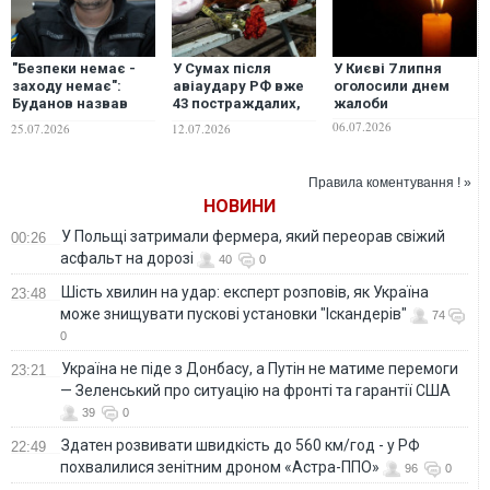
"Безпеки немає -
У Сумах після
У Києві 7 липня
заходу немає":
авіаудару РФ вже
оголосили днем
Буданов назвав
43 постраждалих,
жалоби
тих, хто має
п’ятеро у важкому
06.07.2026
25.07.2026
12.07.2026
відповісти за
стані, - ОВА
трагедію на
виставці
Правила коментування ! »
озброєння
НОВИНИ
У Польщі затримали фермера, який переорав свіжий
00:26
асфальт на дорозі
40
0
Шість хвилин на удар: експерт розповів, як Україна
23:48
може знищувати пускові установки "Іскандерів"
74
0
Україна не піде з Донбасу, а Путін не матиме перемоги
23:21
— Зеленський про ситуацію на фронті та гарантії США
39
0
Здатен розвивати швидкість до 560 км/год - у РФ
22:49
похвалилися зенітним дроном «Астра-ППО»
96
0