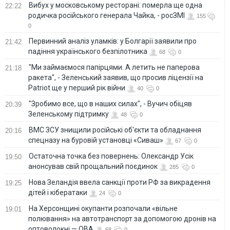
Вибух у московському ресторані: померла ще одна
22:22
родичка російського генерала Чайка, - росЗМІ
155
0
Первинний аналіз уламків: у Болгарії заявили про
21:42
падіння українського безпілотника
68
0
"Ми займаємося папірцями. А летить не паперова
21:18
ракета", - Зеленський заявив, що просив ліцензії на
Patriot ще у перший рік війни
40
0
"Зробимо все, що в наших силах", - Вучич обіцяв
20:39
Зеленському підтримку
48
0
ВМС ЗСУ знищили російські об'єкти та обладнання
20:16
спецназу на буровій установці «Сиваш»
67
0
Остаточна точка без повернень: Олександр Усік
19:50
анонсував свій прощальний поєдинок
285
0
Нова Зеландія ввела санкції проти РФ за викрадення
19:25
дітей і кібератаки
24
0
На Херсонщині окупанти розпочали «вільне
19:01
полювання» на автотранспорт за допомогою дронів на
оптоволокні — ОВА
68
0