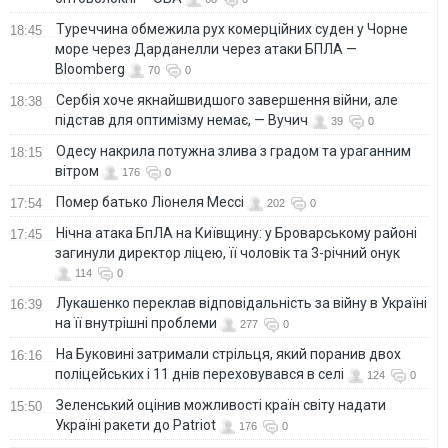
Туреччина обмежила рух комерційних суден у Чорне
18:45
море через Дарданелли через атаки БПЛА —
Bloomberg
70
0
Сербія хоче якнайшвидшого завершення війни, але
18:38
підстав для оптимізму немає, — Вучич
39
0
Одесу накрила потужна злива з градом та ураганним
18:15
вітром
176
0
Помер батько Ліонеля Мессі
17:54
202
0
Нічна атака БпЛА на Київщину: у Броварському районі
17:45
загинули директор ліцею, її чоловік та 3-річний онук
114
0
Лукашенко переклав відповідальність за війну в Україні
16:39
на її внутрішні проблеми
277
0
На Буковині затримали стрільця, який поранив двох
16:16
поліцейських і 11 днів переховувався в селі
124
0
Зеленський оцінив можливості країн світу надати
15:50
Україні ракети до Patriot
176
0