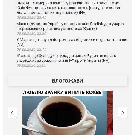
Відкриття американської суфражистки. 170 років тому
Юніс Фут пояснила суть парникового ефекту, але слава
дісталась ірландському вченому (NV)
08.08.2026, 23:45
Маск відмовляє Україні у використанні Starlink для ударів
по російських ракетних установках (Факти)
08.08.2026, 23:30
У Марганці та сусідніх громадах відновили водопостачання
(NV)
08.08.2026, 23:15
«Боюся, що буде дуже складна зима». Вучич не вірить
у швидке завершення війни РФ проти України (NV)
08.08.2026, 23:00
БЛОГОЖАБИ