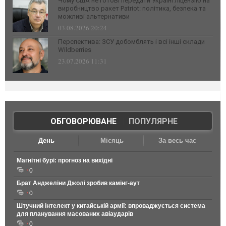
Чому США не готові передати Україні ліцензію на
виробництво ракет Patriot: політика, безпека та
можливі альтернативи
03.08.2026 20:24
Перспектива: ЗСУ добомблять і всі інші склади
Wildberries
23.07.2026 11:31
ОБГОВОРЮВАНЕ
|
ПОПУЛЯРНЕ
День
Місяць
За весь час
Магнітні бурі: прогноз на вихідні
0
Брат Анджеліни Джолі зробив камінг-аут
0
Штучний інтелект у китайській армії: впроваджується система
для планування масованих авіаударів
0