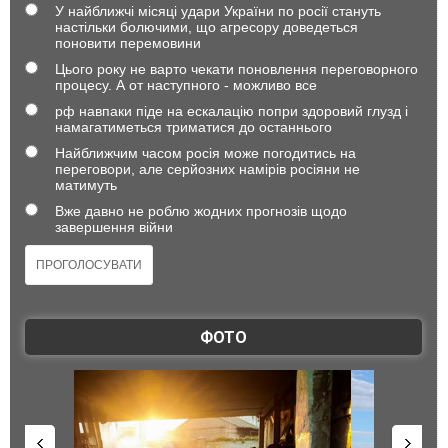
У найближчі місяці удари України по росії стануть
настільки болючими, що агресору доведеться
поновити перемовини
Цього року не варто чекати поновлення переговорного
процесу. А от наступного - можливо все
рф навпаки піде на ескалацію попри здоровий глузд і
намагатиметься триматися до останнього
Найближчим часом росія може погодитись на
переговори, але серйозних намірів росіяни не
матимуть
Вже давно не роблю жодних прогнозів щодо
завершення війни
ФОТО