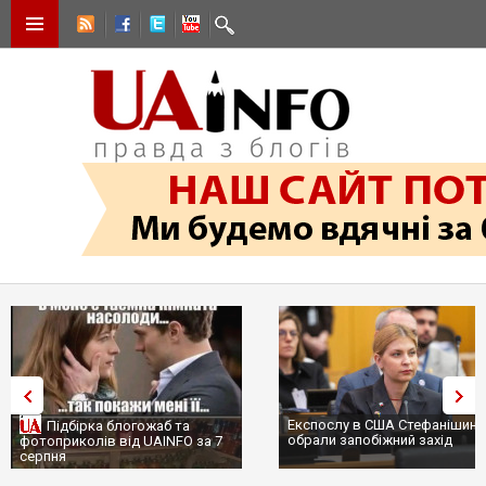
Експослу в США Стефанішині
Підбірка блогожаб та
обрали запобіжний захід
фотоприколів від UAINFO за 7
серпня