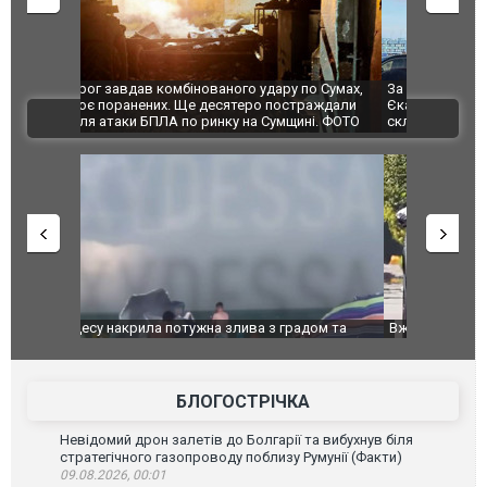
по Сумах,
За 2000 кілометрів від кордону з Україною: в
"Мої іграш
траждали
Єкатеринбурзі після атаки дронів загорівся
суперкарів
ВІДЕО
ині. ФОТО
склад Wildberries. ФОТО. ВІДЕО
дом та
Вже вивели на тести: Ferrari готує оновлення
Вийшов тре
позашляховика Purosangue. ВІДЕО
фільму "Аф
БЛОГОСТРІЧКА
Невідомий дрон залетів до Болгарії та вибухнув біля
стратегічного газопроводу поблизу Румунії (Факти)
09.08.2026, 00:01