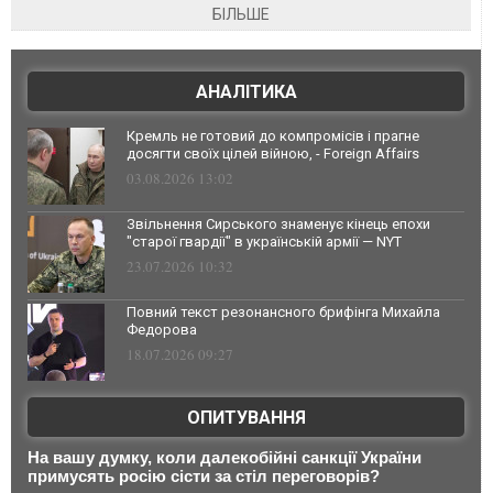
БІЛЬШЕ
АНАЛІТИКА
Кремль не готовий до компромісів і прагне
досягти своїх цілей війною, - Foreign Affairs
03.08.2026 13:02
Звільнення Сирського знаменує кінець епохи
"старої гвардії" в українській армії — NYT
23.07.2026 10:32
Повний текст резонансного брифінга Михайла
Федорова
18.07.2026 09:27
ОПИТУВАННЯ
На вашу думку, коли далекобійні санкції України
примусять росію сісти за стіл переговорів?