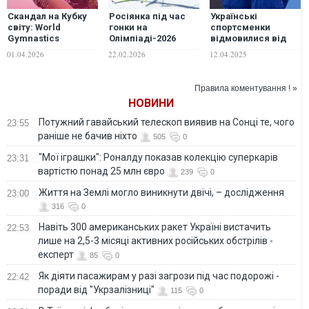
Скандал на Кубку
Росіянка під час
Українські
світу: World
гонки на
спортсменки
Gymnastics
Олімпіаді-2026
відмовилися від
відреагувала на
вкрала лижі у
спільного фото з
01.04.2026
22.02.2026
12.04.2025
демарш росіянки
німецької
росіянками на
під час гімну
спортсменки
Кубку світу
України
Правила коментування ! »
НОВИНИ
Потужний гавайський телескоп виявив на Сонці те, чого
23:55
раніше не бачив ніхто
505
0
"Мої іграшки": Роналду показав колекцію суперкарів
23:31
вартістю понад 25 млн євро
239
0
Життя на Землі могло виникнути двічі, – дослідження
23:00
316
0
Навіть 300 американських ракет Україні вистачить
22:53
лише на 2,5-3 місяці активних російських обстрілів -
експерт
85
0
Як діяти пасажирам у разі загрози під час подорожі -
22:42
поради від "Укрзалізниці"
115
0