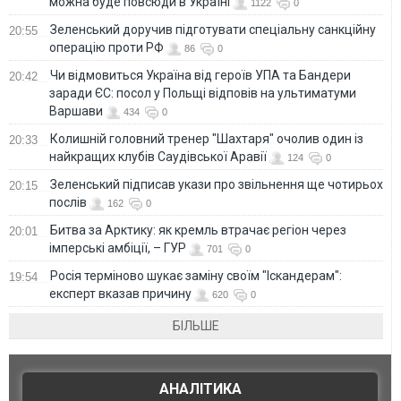
можна буде повсюди в Україні
1122
0
Зеленський доручив підготувати спеціальну санкційну
20:55
операцію проти РФ
86
0
Чи відмовиться Україна від героїв УПА та Бандери
20:42
заради ЄС: посол у Польщі відповів на ультиматуми
Варшави
434
0
Колишній головний тренер "Шахтаря" очолив один із
20:33
найкращих клубів Саудівської Аравії
124
0
Зеленський підписав укази про звільнення ще чотирьох
20:15
послів
162
0
Битва за Арктику: як кремль втрачає регіон через
20:01
імперські амбіції, – ГУР
701
0
Росія терміново шукає заміну своїм "Іскандерам":
19:54
експерт вказав причину
620
0
БІЛЬШЕ
АНАЛІТИКА