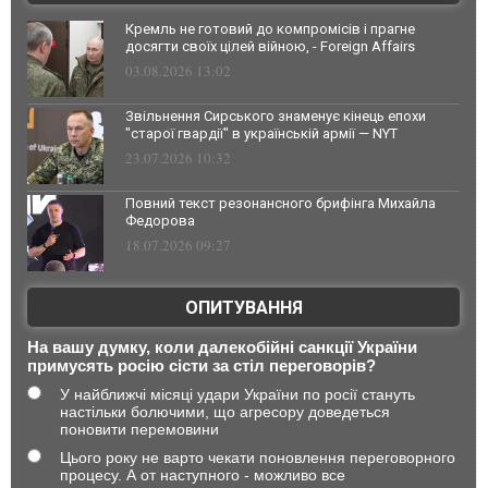
Кремль не готовий до компромісів і прагне
досягти своїх цілей війною, - Foreign Affairs
03.08.2026 13:02
Звільнення Сирського знаменує кінець епохи
"старої гвардії" в українській армії — NYT
23.07.2026 10:32
Повний текст резонансного брифінга Михайла
Федорова
18.07.2026 09:27
ОПИТУВАННЯ
На вашу думку, коли далекобійні санкції України
примусять росію сісти за стіл переговорів?
У найближчі місяці удари України по росії стануть
настільки болючими, що агресору доведеться
поновити перемовини
Цього року не варто чекати поновлення переговорного
процесу. А от наступного - можливо все