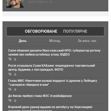
23.07.2026 11:31
ОБГОВОРЮВАНЕ
|
ПОПУЛЯРНЕ
День
Місяць
За весь час
Сили оборони уразили Ярославський НПЗ: губернатор регіону
заявив про наймасштабнішу атаку. ВІДЕО
0
Росія атакувала Суми КАБами: пошкоджено торговельний
центр, будинки, є постраждалі. ФОТО
0
Глава МВС Німеччини назвав інцидент із дроном у Лейпцигу
"сценарієм гібридної атаки"
0
До Києва прибув глава МЗС Азербайджану
0
Ворожий дрон уранці вдарив по автобусу на Херсонщині: