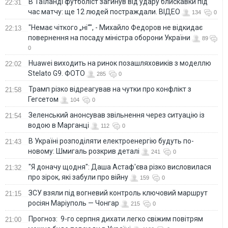
В Таїланді футболіст загинув від удару блискавки під
22:31
час матчу: ще 12 людей постраждали. ВІДЕО
134
0
"Немає чіткого „ні“", - Михайло Федоров не відкидає
22:13
повернення на посаду міністра оборони України
89
0
Huawei виходить на ринок позашляховиків з моделлю
22:02
Stelato G9. ФОТО
285
0
Трамп різко відреагував на чутки про конфлікт з
21:58
Гегсетом
104
0
Зеленський анонсував звільнення через ситуацію із
21:54
водою в Марганці
112
0
В Україні розподіляти електроенергію будуть по-
21:43
новому: Шмигаль розкрив деталі
241
0
"Я доначу щодня": Даша Астаф'єва різко висловилася
21:32
про зірок, які забули про війну
159
0
ЗСУ взяли під вогневий контроль ключовий маршрут
21:15
росіян Маріуполь — Чонгар
215
0
Прогноз: 9-го серпня дихати легко свіжим повітрям
21:00