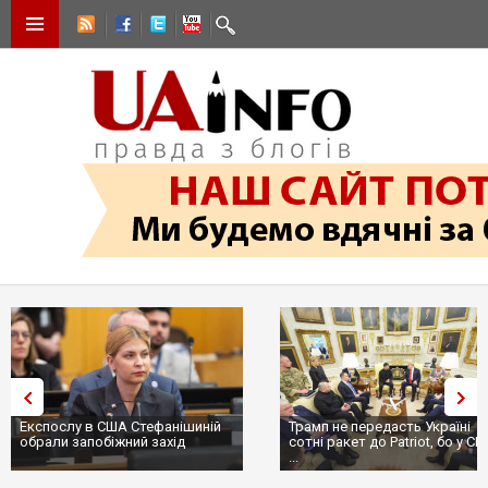
Експослу в США Стефанішиній
Трамп не передасть Україні
обрали запобіжний захід
сотні ракет до Patriot, бо у С
...