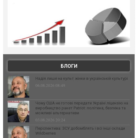
БЛОГИ
Надія лише на культ жінки в українській культурі
06.08.2026 08:49
Чому США не готові передати Україні ліцензію на
виробництво ракет Patriot: політика, безпека та
можливі альтернативи
03.08.2026 20:24
Перспектива: ЗСУ добомблять і всі інші склади
Wildberries