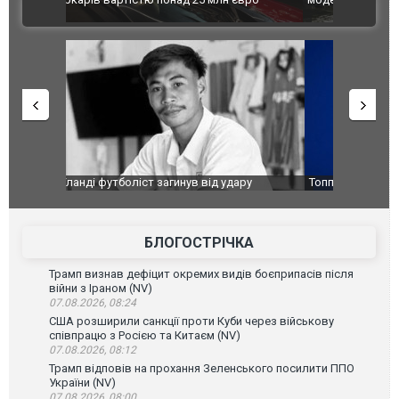
ВІДЕО
ФОТО
ару
Топпосадовцю Повітряних Сил вручили нову
Сили оборо
ей
підозру
губернатор
атаку. ВІД
БЛОГОСТРІЧКА
Трамп визнав дефіцит окремих видів боєприпасів після
війни з Іраном (NV)
07.08.2026, 08:24
США розширили санкції проти Куби через військову
співпрацю з Росією та Китаєм (NV)
07.08.2026, 08:12
Трамп відповів на прохання Зеленського посилити ППО
України (NV)
07.08.2026, 08:00