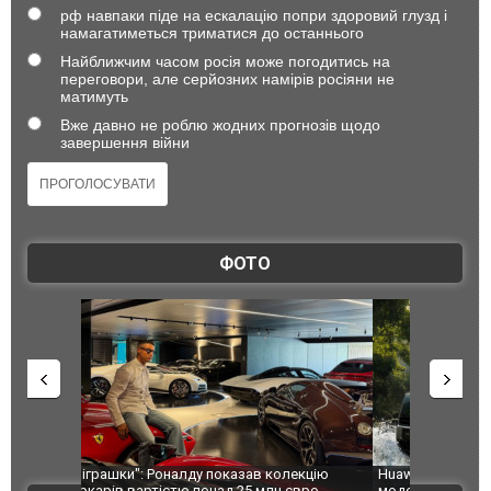
рф навпаки піде на ескалацію попри здоровий глузд і
намагатиметься триматися до останнього
Найближчим часом росія може погодитись на
переговори, але серйозних намірів росіяни не
матимуть
Вже давно не роблю жодних прогнозів щодо
завершення війни
ФОТО
лекцію
Huawei виходить на ринок позашляховиків з
Росія атак
євро
моделлю Stelato G9. ФОТО
торговельн