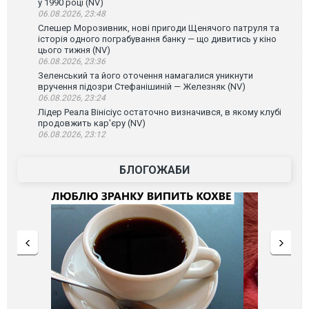
у 1990 році (NV)
06.08.2026, 23:48
Слешер Морозивник, нові пригоди Щенячого патруля та
історія одного пограбування банку — що дивитись у кіно
цього тижня (NV)
06.08.2026, 23:36
Зеленський та його оточення намагалися уникнути
вручення підозри Стефанішиній — Железняк (NV)
06.08.2026, 23:24
Лідер Реала Вінісіус остаточно визначився, в якому клубі
продовжить кар'єру (NV)
06.08.2026, 23:12
БЛОГОЖАБИ