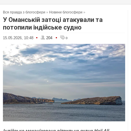
Вся правда з блогосфери
»
Новини блогосфери
»
У Оманській затоці атакували та
потопили індійське судно
•
•
15.05.2026, 10:48
204
0
Індійське механізоване вітрильне судно Haji Ali