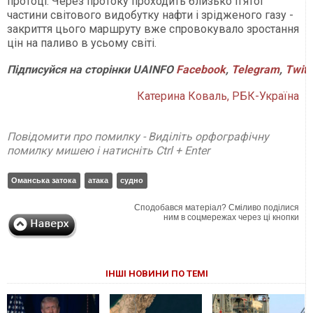
протоці. Через протоку проходить близько п'ятої
частини світового видобутку нафти і зрідженого газу -
закриття цього маршруту вже спровокувало зростання
цін на паливо в усьому світі.
Підписуйся
на
сторінки
UAINFO
Facebook
,
Telegram
,
Twitt
Катерина Коваль, РБК-Україна
Повідомити про помилку - Виділіть орфографічну
помилку мишею і натисніть Ctrl + Enter
Оманська затока
атака
судно
Сподобався матеріал? Сміливо поділися
ним в соцмережах через ці кнопки
ІНШІ НОВИНИ ПО ТЕМІ