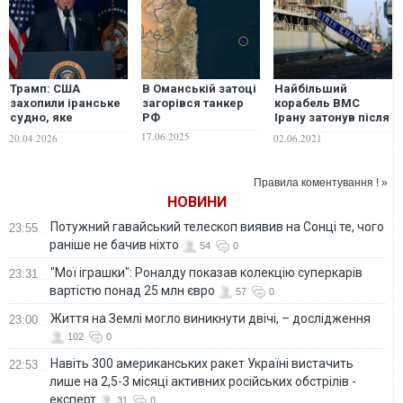
Трамп: США
В Оманській затоці
Найбільший
захопили іранське
загорівся танкер
корабель ВМС
судно, яке
РФ
Ірану затонув після
намагалось
масштабної
17.06.2025
20.04.2026
02.06.2021
прорвати блокаду в
пожежі. ФОТО,
Оманській затоці
ВІДЕО
Правила коментування ! »
НОВИНИ
Потужний гавайський телескоп виявив на Сонці те, чого
23:55
раніше не бачив ніхто
54
0
"Мої іграшки": Роналду показав колекцію суперкарів
23:31
вартістю понад 25 млн євро
57
0
Життя на Землі могло виникнути двічі, – дослідження
23:00
102
0
Навіть 300 американських ракет Україні вистачить
22:53
лише на 2,5-3 місяці активних російських обстрілів -
експерт
31
0