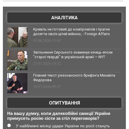
АНАЛІТИКА
Кремль не готовий до компромісів і прагне
досягти своїх цілей війною, - Foreign Affairs
03.08.2026 13:02
Звільнення Сирського знаменує кінець епохи
"старої гвардії" в українській армії — NYT
23.07.2026 10:32
Повний текст резонансного брифінга Михайла
Федорова
18.07.2026 09:27
ОПИТУВАННЯ
На вашу думку, коли далекобійні санкції України
примусять росію сісти за стіл переговорів?
У найближчі місяці удари України по росії стануть