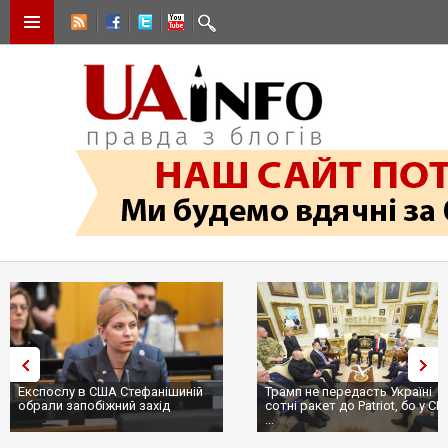
Експослу в США Стефанішиній
Трамп не передасть Україні
обрали запобіжний захід
сотні ракет до Patriot, бо у С
...