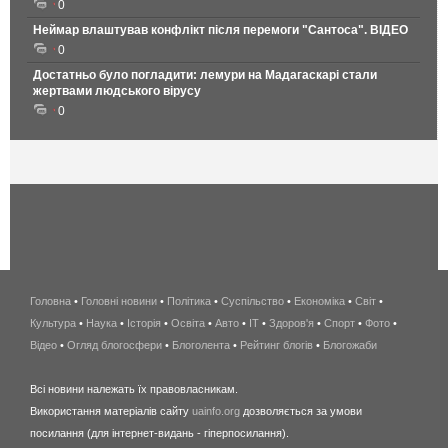
0
Неймар влаштував конфлікт після перемоги "Сантоса". ВІДЕО
0
Достатньо було погладити: лемури на Мадагаскарі стали
жертвами людського вірусу
0
Головна
•
Головні новини
•
Політика
•
Суспільство
•
Економіка
беспроводной
•
Світ
•
Культура
•
Наука
•
Історія
•
Освіта
•
Авто
•
IT
•
Здоров'я
интернет
•
Спорт
•
Фото
•
Відео
•
Огляд блогосфери
•
Блоголента
•
Рейтинг блогів
киев
•
Блогожаби
и
Всі новини належать їх правовласникам.
область
Використання матеріалів сайту
uainfo.org
дозволяється за умови
wimax
посилання (для інтернет-видань - гіперпосилання).
интернет