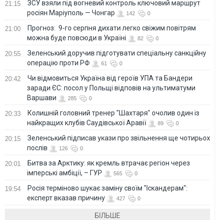
ЗСУ взяли під вогневий контроль ключовий маршрут
21:15
росіян Маріуполь — Чонгар
142
0
Прогноз: 9-го серпня дихати легко свіжим повітрям
21:00
можна буде повсюди в Україні
82
0
Зеленський доручив підготувати спеціальну санкційну
20:55
операцію проти РФ
61
0
Чи відмовиться Україна від героїв УПА та Бандери
20:42
заради ЄС: посол у Польщі відповів на ультиматуми
Варшави
285
0
Колишній головний тренер "Шахтаря" очолив один із
20:33
найкращих клубів Саудівської Аравії
89
0
Зеленський підписав укази про звільнення ще чотирьох
20:15
послів
126
0
Битва за Арктику: як кремль втрачає регіон через
20:01
імперські амбіції, – ГУР
565
0
Росія терміново шукає заміну своїм "Іскандерам":
19:54
експерт вказав причину
427
0
БІЛЬШЕ