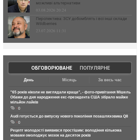
можливі альтернативи
03.08.2026 20:24
Перспектива: ЗСУ добомблять і всі інші склади
Wildberries
23.07.2026 11:31
ОБГОВОРЮВАНЕ
|
ПОПУЛЯРНЕ
День
Місяць
За весь час
"65 років ніколи не виглядали краще", - фото-привітання Мішель
Обами до дня народження екс-президента США зібрало майже
мільйон лайків
0
Audi готується до випуску нового покоління позашляховика Q8
0
Рецепт молодості виявився простішим: володіння кількома
мовами омолоджує мозок на десяток років