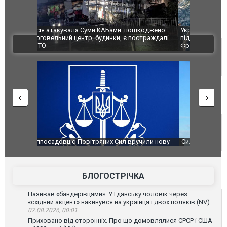
шкоджено
Українські надзвичайники врятували козуленя
СБУ за спр
траждалі.
під час ліквідації масштабної лісової пожежі у
Болгарії з
ВІДЕО
Франції
ФОТО
чили нову
Сили оборони уразили Ярославський НПЗ:
Неймар вла
губернатор регіону заявив про наймасштабнішу
"Сантоса".
атаку. ВІДЕО
БЛОГОСТРІЧКА
Називав «бандерівцями». У Гданську чоловік через
«східний акцент» накинувся на українця і двох поляків (NV)
07.08.2026, 00:01
Приховано від сторонніх. Про що домовлялися СРСР і США