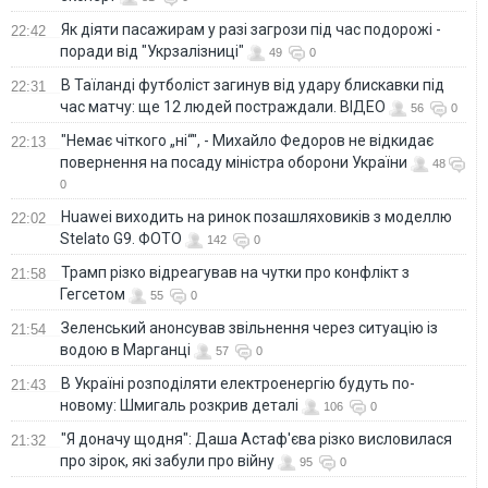
Як діяти пасажирам у разі загрози під час подорожі -
22:42
поради від "Укрзалізниці"
49
0
В Таїланді футболіст загинув від удару блискавки під
22:31
час матчу: ще 12 людей постраждали. ВІДЕО
56
0
"Немає чіткого „ні“", - Михайло Федоров не відкидає
22:13
повернення на посаду міністра оборони України
48
0
Huawei виходить на ринок позашляховиків з моделлю
22:02
Stelato G9. ФОТО
142
0
Трамп різко відреагував на чутки про конфлікт з
21:58
Гегсетом
55
0
Зеленський анонсував звільнення через ситуацію із
21:54
водою в Марганці
57
0
В Україні розподіляти електроенергію будуть по-
21:43
новому: Шмигаль розкрив деталі
106
0
"Я доначу щодня": Даша Астаф'єва різко висловилася
21:32
про зірок, які забули про війну
95
0