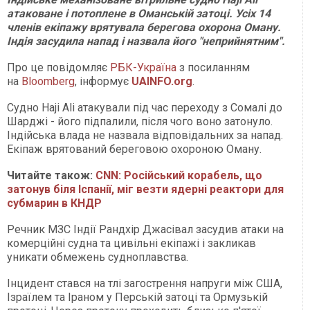
атаковане і потоплене в Оманській затоці. Усіх 14
членів екіпажу врятувала берегова охорона Оману.
Індія засудила напад і назвала його "неприйнятним".
Про це повідомляє
РБК-Україна
з посиланням
на
Bloomberg
, інформує
UAINFO.org
.
Судно Haji Ali атакували під час переходу з Сомалі до
Шарджі - його підпалили, після чого воно затонуло.
Індійська влада не назвала відповідальних за напад.
Екіпаж врятований береговою охороною Оману.
Читайте також:
CNN: Російський корабель, що
затонув біля Іспанії, міг везти ядерні реактори для
субмарин в КНДР
Речник МЗС Індії Рандхір Джасівал засудив атаки на
комерційні судна та цивільні екіпажі і закликав
уникати обмежень судноплавства.
Інцидент стався на тлі загострення напруги між США,
Ізраїлем та Іраном у Перській затоці та Ормузькій