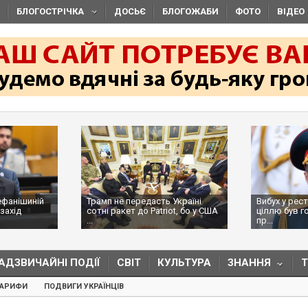
БЛОГОСТРІЧКА
ДОСЬЄ
БЛОГОЖАБИ
ФОТО
ВІДЕО
ефанішиній
Трамп не передасть Україні
Вибух у рес
захід
сотні ракет до Patriot, бо у США
ціллю був г
...
пр...
АДЗВИЧАЙНІ ПОДІЇ
СВІТ
КУЛЬТУРА
ЗНАННЯ
ТАРИФИ
ПОДВИГИ УКРАЇНЦІВ