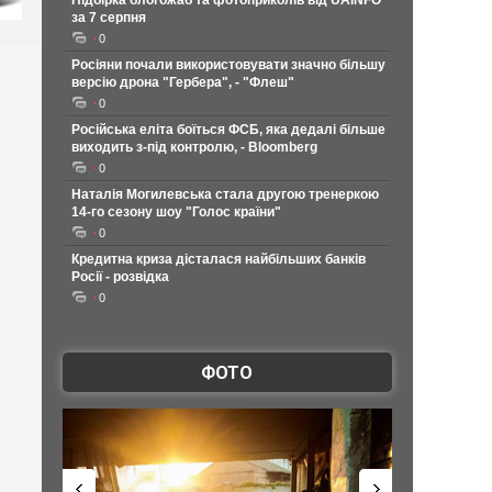
Підбірка блогожаб та фотоприколів від UAINFO
за 7 серпня
0
Росіяни почали використовувати значно більшу
версію дрона "Гербера", - "Флеш"
0
Російська еліта боїться ФСБ, яка дедалі більше
виходить з-під контролю, - Bloomberg
0
Наталія Могилевська стала другою тренеркою
14-го сезону шоу "Голос країни"
0
Кредитна криза дісталася найбільших банків
Росії - розвідка
0
ФОТО