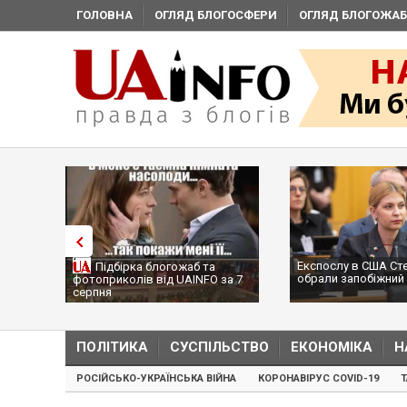
ГОЛОВНА
ОГЛЯД БЛОГОСФЕРИ
ОГЛЯД БЛОГОЖАБ
Експослу в США Ст
Підбірка блогожаб та
обрали запобіжний 
фотоприколів від UAINFO за 7
серпня
ПОЛІТИКА
СУСПІЛЬСТВО
ЕКОНОМІКА
Н
РОСІЙСЬКО-УКРАЇНСЬКА ВІЙНА
КОРОНАВІРУС COVID-19