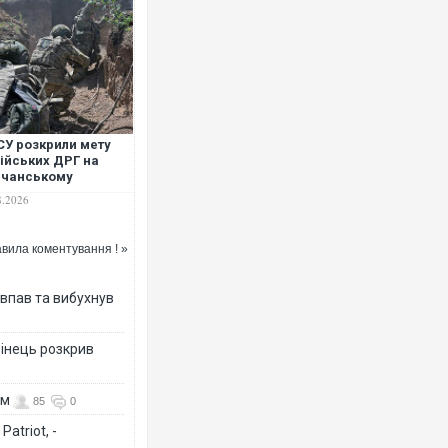
СУ розкрили мету
ійських ДРГ на
вчанському
прямку
8.2026
вила коментування ! »
 впав та вибухнув
бінець розкрив
ом
85
0
atriot, -