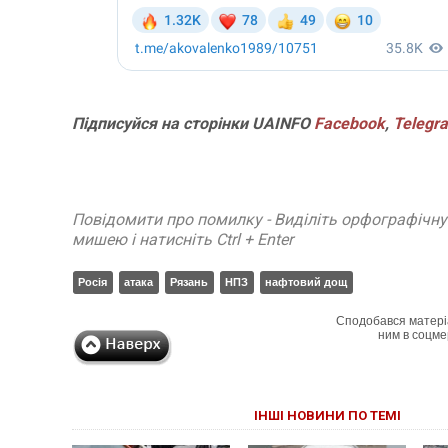
Підписуйся
на
сторінки
UAINFO
Facebook
,
Telegr
Повідомити про помилку - Виділіть орфографічн
мишею і натисніть Ctrl + Enter
Росія
атака
Рязань
НПЗ
нафтовий дощ
Сподобався матері
ним в соцме
ІНШІ НОВИНИ ПО ТЕМІ