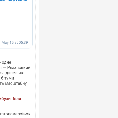
Ворог завдав комбінованого удару по
двоє поранених. Ще десятеро постра
після атаки БПЛА по ринку на Сумщині
о одне
ії — Рязанський
ок, дизельне
, бітуми
ють масштабну
Вже вивели на тести: Ferrari готує оно
позашляховика Purosangue. ВІДЕО
бухи: біля
гатоповерхівок