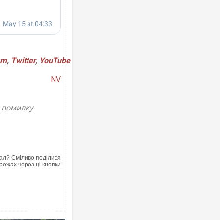
am
,
Twitter
,
YouTube
NV
у помилку
ал? Сміливо поділися
режах через ці кнопки