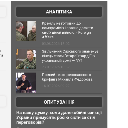
АНАЛІТИКА
Кремль не готовий до
компромісів і прагне досягти
своїх цілей війною, - Foreign
Affairs
03.08.2026 13:02
о
Звільнення Сирського знаменує
та
кінець епохи "старої гвардії" в
українській армії — NYT
23.07.2026 10:32
Повний текст резонансного
брифінга Михайла Федорова
18.07.2026 09:27
ОПИТУВАННЯ
На вашу думку, коли далекобійні санкції
України примусять росію сісти за стіл
переговорів?