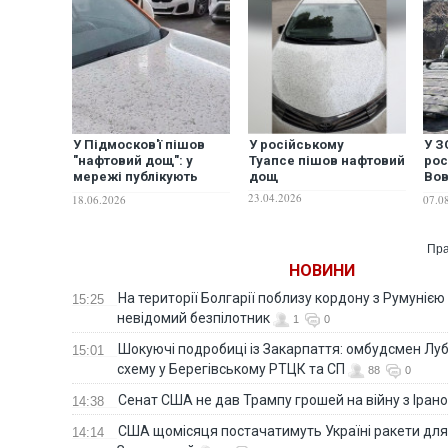
У Підмосков'ї пішов
У російському
У З
"нафтовий дощ": у
Туапсе пішов нафтовий
рос
мережі публікують
дощ
Во
кадри. ФОТО. ВІДЕО
на
23.04.2026
18.06.2026
07.0
Пра
НОВИНИ
На території Болгарії поблизу кордону з Румунією
15:25
невідомий безпілотник
1
0
Шокуючі подробиці із Закарпаття: омбудсмен Лу
15:01
схему у Берегівському РТЦК та СП
88
0
Сенат США не дав Трампу грошей на війну з Іран
14:38
США щомісяця постачатимуть Україні ракети для P
14:14