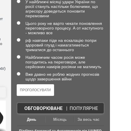
У найближчі місяці удари України по
росії стануть настільки болючими, що
агресору доведеться поновити
перемовини
ет
Цього року не варто чекати поновлення
переговорного процесу. А от наступного
- можливо все
и
рф навпаки піде на ескалацію попри
що
здоровий глузд і намагатиметься
триматися до останнього
Найближчим часом росія може
погодитись на переговори, але
серйозних намірів росіяни не матимуть
NV)
Вже давно не роблю жодних прогнозів
щодо завершення війни
ОБГОВОРЮВАНЕ
|
ПОПУЛЯРНЕ
День
Місяць
За весь час