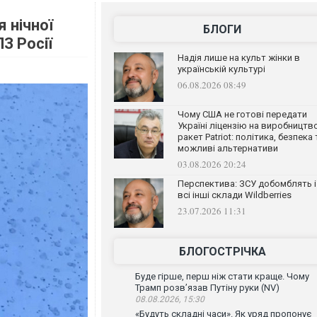
 нічної
БЛОГИ
З Росії
Надія лише на культ жінки в
українській культурі
06.08.2026 08:49
Чому США не готові передати
Україні ліцензію на виробництв
ракет Patriot: політика, безпека 
можливі альтернативи
03.08.2026 20:24
Перспектива: ЗСУ добомблять і
всі інші склади Wildberries
23.07.2026 11:31
БЛОГОСТРІЧКА
Буде гірше, перш ніж стати краще. Чому
Трамп розв’язав Путіну руки (NV)
08.08.2026, 15:30
«Будуть складні часи». Як уряд пропонує