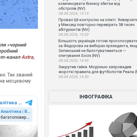
компенсувати бізнесу збитки від
обстрілів (NV)
08.08.2026, 15:15
Провал ШІ-контролю на іспиті. Університ
у Мексиці повторно перевірить 58 тисяч
абітурієнтів (NV)
08.08.2026, 15:00
Більшість українців готові проголосуват
или «чорний
за Федорова на виборах президента, як
еробний
Зеленський не балотуватиметься —
опитування Socis (NV)
ram-канал
Astra
,
08.08.2026, 14:45
Закрутив гайки. Моурінью запровадив
жорсткі правила для футболістів Реала (
ні. Так званий
08.08.2026, 14:30
на місцевому
ІНФОГРАФІКА