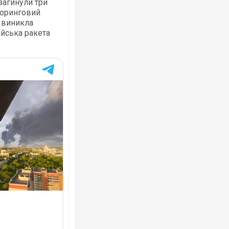
загинули три
торинговий
 виникла
ійська ракета