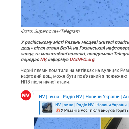
Фото: Supernova+/Telegram
У російському місті Рязань місцеві жителі поміт
дощ» після атаки БпЛА на Рязанський нафтопер
завод та масштабної пожежі, повідомляє Teleg
передає
NV
, інформує
UAINFO.org
.
Чорні плями помітили на автівках на вулицях Ряза
нафтовий дощ може бути пов’язаний з пожежею 
НПЗ після нічної атаки.