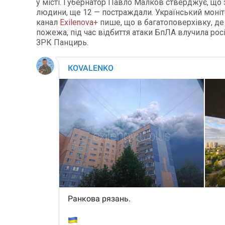
у місті. Губернатор Павло Малков стверджує, що 
людини, ще 12 — постраждали. Український моні
канал
Exilenova+
пише, що в багатоповерхівку, де
пожежа, під час відбиття атаки БпЛА влучила рос
ЗРК Панцирь.