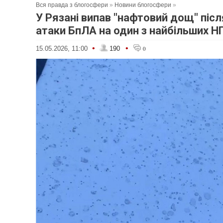
Вся правда з блогосфери
»
Новини блогосфери
»
У Рязані випав "нафтовий дощ" після
атаки БпЛА на один з найбільших НП
•
•
15.05.2026, 11:00
190
0