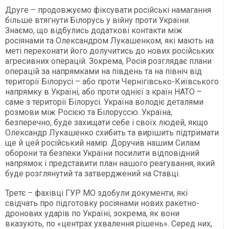
Друге – продовжуємо фіксувати російські намагання
більше втягнути Білорусь у війну проти України.
Знаємо, що відбулись додаткові контакти між
росіянами та Олександром Лукашенком, які мають на
меті переконати його долучитись до нових російських
агресивних операцій. Зокрема, Росія розглядає плани
операцій за напрямками на південь та на північ від
території Білорусі – або проти Чернігівсько-Київського
напрямку в Україні, або проти однієї з країн НАТО –
саме з території Білорусі. Україна володіє деталями
розмови між Росією та Білоруссю. Україна,
безперечно, буде захищати себе і своїх людей, якщо
Олександр Лукашенко схибить та вирішить підтримати
ще й цей російський намір. Доручив нашим Силам
оборони та безпеки України посилити відповідний
напрямок і представити план нашого реагування, який
буде розглянутий та затверджений на Ставці.
Третє – фахівці ГУР МО здобули документи, які
свідчать про підготовку росіянами нових ракетно-
дронових ударів по Україні, зокрема, як вони
вказують, по «центрах ухвалення рішень». Серед них,