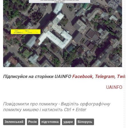
Підписуйся
на
сторінки
UAINFO
Facebook
,
Telegram
,
Twitt
UAINFO
Повідомити про помилку - Виділіть орфографічну
помилку мишею і натисніть Ctrl + Enter
Зеленський
Росія
підготовка
удари
Білорусь