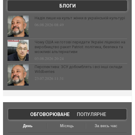
БЛОГИ
Надія лише на культ жінки в українській культурі
06.08.2026 08:49
Чому США не готові передати Україні ліцензію на
виробництво ракет Patriot: політика, безпека та
можливі альтернативи
03.08.2026 20:24
Перспектива: ЗСУ добомблять і всі інші склади
Wildberries
23.07.2026 11:31
ОБГОВОРЮВАНЕ
|
ПОПУЛЯРНЕ
День
Місяць
За весь час