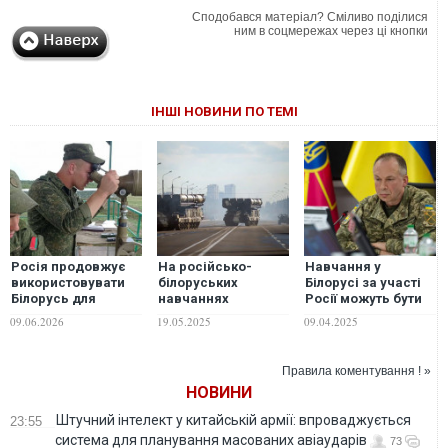
Сподобався матеріал? Сміливо поділися
ним в соцмережах через ці кнопки
ІНШІ НОВИНИ ПО ТЕМІ
Росія продовжує
На російсько-
Навчання у
використовувати
білоруських
Білорусі за участі
Білорусь для
навчаннях
Росії можуть бути
ударів по Україні –
"Захід-2025"
елементом
09.06.2026
19.05.2025
09.04.2025
ДПСУ
відпрацьовуватимуть
підготовки
ядерний удар, –
до нового наступу
ЗМІ
на Україну –
Правила коментування ! »
Сирський
НОВИНИ
Штучний інтелект у китайській армії: впроваджується
23:55
система для планування масованих авіаударів
73