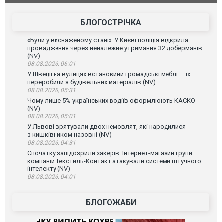
БЛОГОСТРІЧКА
«Були у виснаженому стані». У Києві поліція відкрила
провадження через неналежне утримання 32 доберманів
(NV)
08.08.2026, 06:01
У Швеції на вулицях встановини громадські меблі — їх
переробили з будівельних матеріалів (NV)
08.08.2026, 05:31
Чому лише 5% українських водіїв оформлюють КАСКО
(NV)
08.08.2026, 05:01
У Львові врятували двох немовлят, які народилися
з кишківником назовні (NV)
08.08.2026, 04:31
Спочатку запідозрили хакерів. Інтернет-магазин групи
компаній Текстиль-Контакт атакували системи штучного
інтелекту (NV)
08.08.2026, 04:01
БЛОГОЖАБИ