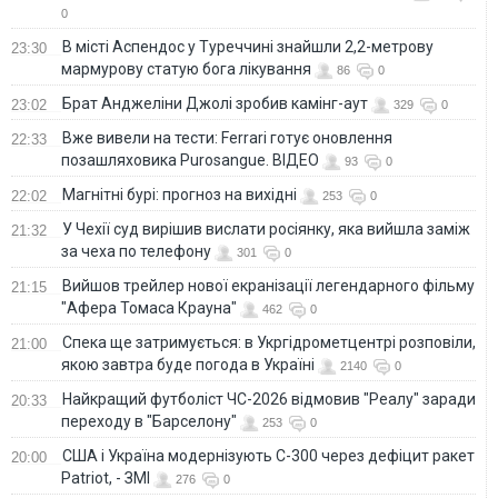
0
В місті Аспендос у Туреччині знайшли 2,2-метрову
23:30
мармурову статую бога лікування
86
0
Брат Анджеліни Джолі зробив камінг-аут
23:02
329
0
Вже вивели на тести: Ferrari готує оновлення
22:33
позашляховика Purosangue. ВІДЕО
93
0
Магнітні бурі: прогноз на вихідні
22:02
253
0
У Чехії суд вирішив вислати росіянку, яка вийшла заміж
21:32
за чеха по телефону
301
0
Вийшов трейлер нової екранізації легендарного фільму
21:15
"Афера Томаса Крауна"
462
0
Спека ще затримується: в Укргідрометцентрі розповіли,
21:00
якою завтра буде погода в Україні
2140
0
Найкращий футболіст ЧС-2026 відмовив "Реалу" заради
20:33
переходу в "Барселону"
253
0
США і Україна модернізують С-300 через дефіцит ракет
20:00
Patriot, - ЗМІ
276
0