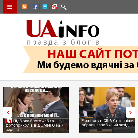
Експослу в США Стефанішині
Підбірка блогожаб та
обрали запобіжний захід
фотоприколів від UAINFO за 7
серпня