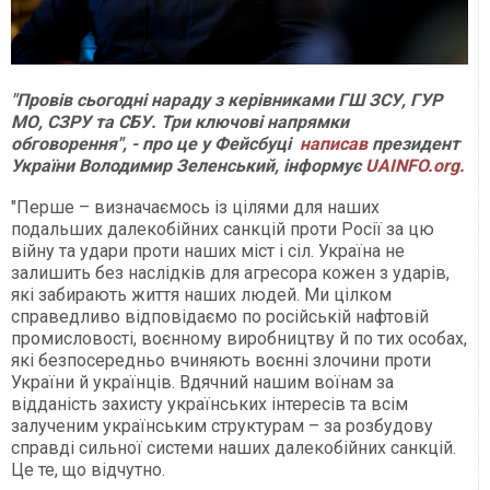
"Провів сьогодні нараду з керівниками ГШ ЗСУ, ГУР
МО, СЗРУ та СБУ. Три ключові напрямки
обговорення", - про це у Фейсбуці
написав
президент
України Володимир Зеленський, інформує
UAINFO.org.
"Перше – визначаємось із цілями для наших
подальших далекобійних санкцій проти Росії за цю
війну та удари проти наших міст і сіл. Україна не
залишить без наслідків для агресора кожен з ударів,
які забирають життя наших людей. Ми цілком
справедливо відповідаємо по російській нафтовій
промисловості, воєнному виробництву й по тих особах,
які безпосередньо вчиняють воєнні злочини проти
України й українців. Вдячний нашим воїнам за
відданість захисту українських інтересів та всім
залученим українським структурам – за розбудову
справді сильної системи наших далекобійних санкцій.
Це те, що відчутно.