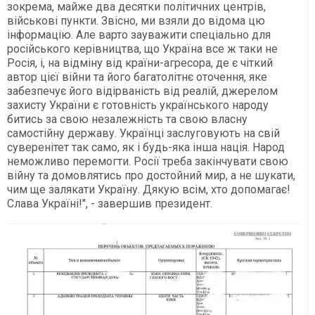
зокрема, майже два десятки політичних центрів,
військові пункти. Звісно, ми взяли до відома цю
інформацію. Але варто зауважити спеціально для
російського керівництва, що Україна все ж таки не
Росія, і, на відміну від країни-агресора, де є чіткий
автор цієї війни та його багатолітнє оточення, яке
забезпечує його відірваність від реалій, джерелом
захисту України є готовність українського народу
битись за свою незалежність та свою власну
самостійну державу. Українці заслуговують на свій
суверенітет так само, як і будь-яка інша нація. Народ
неможливо перемогти. Росії треба закінчувати свою
війну та домовлятись про достойний мир, а не шукати,
чим ще залякати Україну. Дякую всім, хто допомагає!
Слава Україні!", - завершив президент.