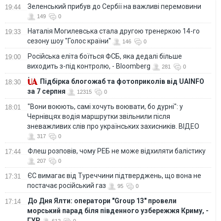
Зеленський прибув до Сербії на важливі перемовини
19:44
149
0
Наталія Могилевська стала другою тренеркою 14-го
19:33
сезону шоу "Голос країни"
146
0
Російська еліта боїться ФСБ, яка дедалі більше
19:00
виходить з-під контролю, - Bloomberg
281
0
Підбірка блогожаб та фотоприколів від UAINFO
18:30
за 7 серпня
12315
0
"Вони воюють, самі хочуть воювати, бо дурні": у
18:01
Чернівцях водія маршрутки звільнили після
зневажливих слів про українських захисників. ВІДЕО
317
0
Флеш розповів, чому РЕБ не може відхиляти балістику
17:44
207
0
ЄС вимагає від Туреччини підтверджень, що вона не
17:31
постачає російський газ
95
0
До Дня Ялти: оператори "Group 13" провели
17:14
морський парад біля південного узбережжя Криму, -
ГУР
612
0