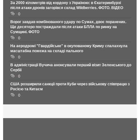
За 2000 кілометрів від кордону з Україною: в Єкатеринбурзі
після атаки дронів загорівся склад Wildberries. ФОТО. ВІДЕО
0
Ворог завдав комбінованого удару по Сумах, двоє поранених.
Ще десятеро постраждали після атаки БПЛА по ринку на
Сумщині. ФОТО
0
На аеродромі "Гвардійське" в окупованому Криму спалахнула
масштабна пожежа на складі пального
0
В адміністрації Вучича анонсували перший візит Зеленського до
Сербії
0
США розширили санкції проти Куби через військову співпрацю з
Росією та Китаєм
0