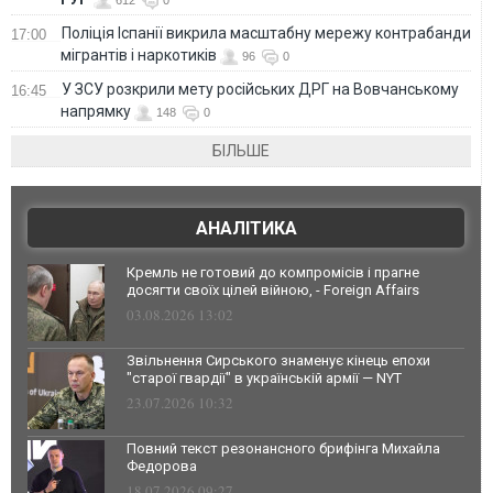
Поліція Іспанії викрила масштабну мережу контрабанди
17:00
мігрантів і наркотиків
96
0
У ЗСУ розкрили мету російських ДРГ на Вовчанському
16:45
напрямку
148
0
БІЛЬШЕ
АНАЛІТИКА
Кремль не готовий до компромісів і прагне
досягти своїх цілей війною, - Foreign Affairs
03.08.2026 13:02
Звільнення Сирського знаменує кінець епохи
"старої гвардії" в українській армії — NYT
23.07.2026 10:32
Повний текст резонансного брифінга Михайла
Федорова
18.07.2026 09:27