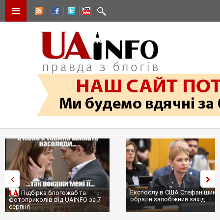
Експослу в США Стефанішині
Підбірка блогожаб та
обрали запобіжний захід
фотоприколів від UAINFO за 7
серпня