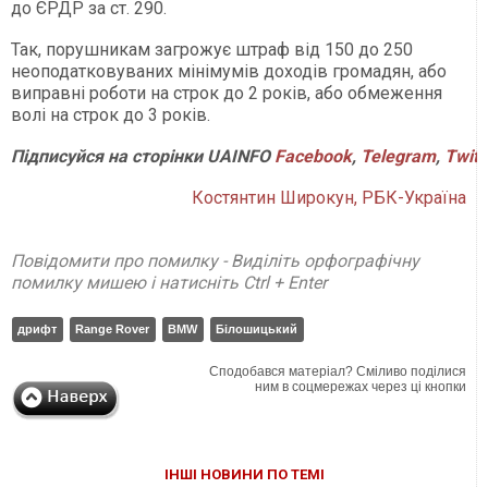
до ЄРДР за ст. 290.
Так, порушникам загрожує штраф від 150 до 250
неоподатковуваних мінімумів доходів громадян, або
виправні роботи на строк до 2 років, або обмеження
волі на строк до 3 років.
Підписуйся
на
сторінки
UAINFO
Facebook
,
Telegram
,
Twitt
Костянтин Широкун, РБК-Україна
Повідомити про помилку - Виділіть орфографічну
помилку мишею і натисніть Ctrl + Enter
дрифт
Range Rover
BMW
Білошицький
Сподобався матеріал? Сміливо поділися
ним в соцмережах через ці кнопки
ІНШІ НОВИНИ ПО ТЕМІ