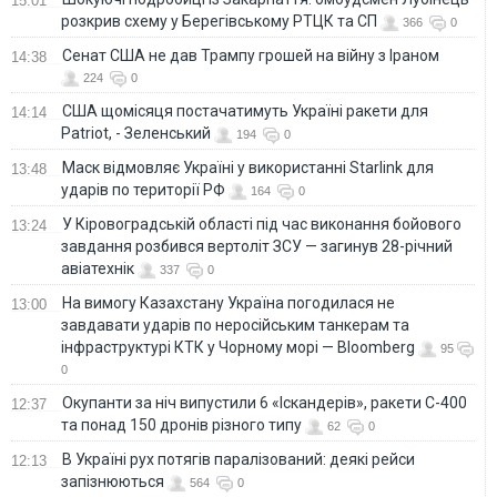
15:01
розкрив схему у Берегівському РТЦК та СП
366
0
Сенат США не дав Трампу грошей на війну з Іраном
14:38
224
0
США щомісяця постачатимуть Україні ракети для
14:14
Patriot, - Зеленський
194
0
Маск відмовляє Україні у використанні Starlink для
13:48
ударів по території РФ
164
0
У Кіровоградській області під час виконання бойового
13:24
завдання розбився вертоліт ЗСУ — загинув 28-річний
авіатехнік
337
0
На вимогу Казахстану Україна погодилася не
13:00
завдавати ударів по неросійським танкерам та
інфраструктурі КТК у Чорному морі — Bloomberg
95
0
Окупанти за ніч випустили 6 «Іскандерів», ракети С-400
12:37
та понад 150 дронів різного типу
62
0
В Україні рух потягів паралізований: деякі рейси
12:13
запізнюються
564
0