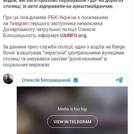
водіїв, які багаторазово порушували ПДР на дорогах
столиці, їх авто відправили на арештмайданчик.
Про це повідомляє
РБК-Україна
з посиланням
на
Telegram
першого заступника начальника
Департаменту патрульної поліції Олексія
Білошицького, інформує
UAINFO.org
.
За даними прес-служби поліції, один з водіїв на Range
Rover влаштував "перегони" центральними вулицями
столиці та хизувався своїми "досягненнями" в
соціальних мережах.