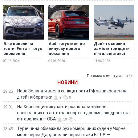
Вже вивели на
Audi готується до
Дев’ять хвилин
тести: Ferrari готує
випуску нового
замість тридцяти
оновлення
покоління
п’яти: авіатаксі
позашляховика
позашляховика Q8
здійснило перший
07.08.2026
05.08.2026
04.08.2026
Purosangue. ВІДЕО
реальний рейс
Правила коментування ! »
НОВИНИ
Нова Зеландія ввела санкції проти РФ за викрадення
19:25
дітей і кібератаки
2
0
На Херсонщині окупанти розпочали «вільне
19:01
полювання» на автотранспорт за допомогою дронів на
оптоволокні — ОВА
19
0
Туреччина обмежила рух комерційних суден у Чорне
18:45
море через Дарданелли через атаки БПЛА —