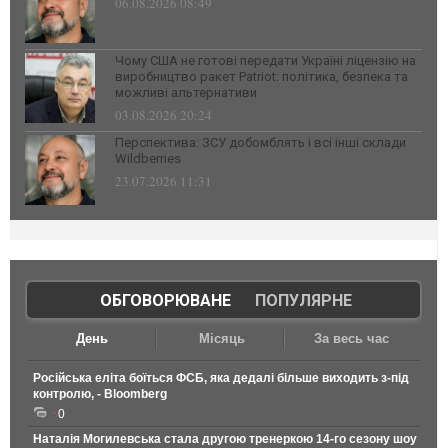
06.08.2026 08:49
Чому США не готові передати Україні ліцензію на
виробництво ракет Patriot: політика, безпека та
можливі альтернативи
03.08.2026 20:24
Перспектива: ЗСУ добомблять і всі інші склади
Wildberries
23.07.2026 11:31
ОБГОВОРЮВАНЕ
|
ПОПУЛЯРНЕ
День
Місяць
За весь час
Російська еліта боїться ФСБ, яка дедалі більше виходить з-під
контролю, - Bloomberg
0
Наталія Могилевська стала другою тренеркою 14-го сезону шоу