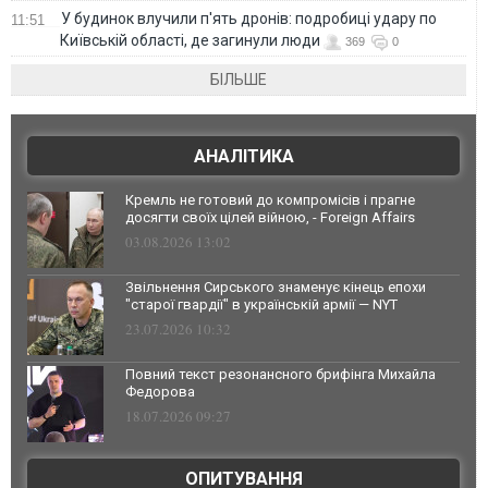
У будинок влучили п'ять дронів: подробиці удару по
11:51
Київській області, де загинули люди
369
0
БІЛЬШЕ
АНАЛІТИКА
Кремль не готовий до компромісів і прагне
досягти своїх цілей війною, - Foreign Affairs
03.08.2026 13:02
Звільнення Сирського знаменує кінець епохи
"старої гвардії" в українській армії — NYT
23.07.2026 10:32
Повний текст резонансного брифінга Михайла
Федорова
18.07.2026 09:27
ОПИТУВАННЯ