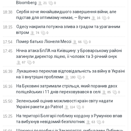
Bloomberg
21
0
Сербія хоче якнайшвидшого завершення війни, але
18:38
підстав для оптимізму немає, — Вучич
16
0
Одесу накрила потужна злива з градом та ураганним
18:15
вітром
74
0
Помер батько Ліонеля Мессі
17:54
66
0
Нічна атака БпЛА на Київщину: у Броварському районі
17:45
загинули директор ліцею, її чоловік та 3-річний онук
67
0
Лукашенко переклав відповідальність за війну в Україні
16:39
на її внутрішні проблеми
180
0
На Буковині затримали стрільця, який поранив двох
16:16
поліцейських і 11 днів переховувався в селі
85
0
Зеленський оцінив можливості країн світу надати
15:50
Україні ракети до Patriot
114
0
На території Болгарії поблизу кордону з Румунією впав
15:25
та вибухнув невідомий безпілотник
63
0
Шокуючі подробиці із Закарпаття: омбудсмен Лубінець