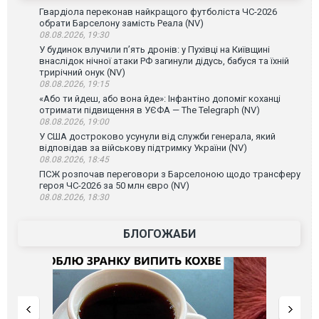
Гвардіола переконав найкращого футболіста ЧС-2026
обрати Барселону замість Реала (NV)
08.08.2026, 19:30
У будинок влучили п’ять дронів: у Пухівці на Київщині
внаслідок нічної атаки РФ загинули дідусь, бабуся та їхній
трирічний онук (NV)
08.08.2026, 19:15
«Або ти йдеш, або вона йде»: Інфантіно допоміг коханці
отримати підвищення в УЄФА — The Telegraph (NV)
08.08.2026, 19:00
У США достроково усунули від служби генерала, який
відповідав за військову підтримку України (NV)
08.08.2026, 18:45
ПСЖ розпочав переговори з Барселоною щодо трансферу
героя ЧС-2026 за 50 млн євро (NV)
08.08.2026, 18:30
БЛОГОЖАБИ