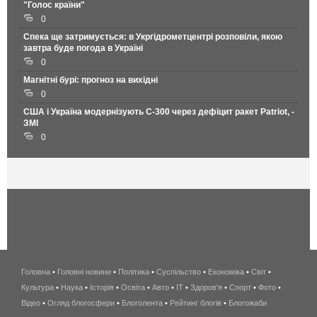
"Голос країни"
0
Спека ще затримується: в Укргідрометцентрі розповіли, якою
завтра буде погода в Україні
0
Магнітні бурі: прогноз на вихідні
0
США і Україна модернізують С-300 через дефіцит ракет Patriot, -
ЗМІ
0
Головна
•
Головні новини
•
Політика
•
Суспільство
•
Економіка
беспроводной
•
Світ
•
Культура
•
Наука
•
Історія
•
Освіта
•
Авто
•
IT
•
Здоров'я
интернет
•
Спорт
•
Фото
•
Відео
•
Огляд блогосфери
•
Блоголента
•
Рейтинг блогів
киев
•
Блогожаби