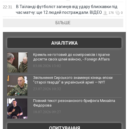
В Таїланді футболіст загинув від удару блискавки під
22:31
час матчу: ще 12 людей постраждали. ВІДЕО
176
0
БІЛЬШЕ
АНАЛІТИКА
Кремль не готовий до компромісів і прагне
досягти своїх цілей війною, - Foreign Affairs
03.08.2026 13:02
Звільнення Сирського знаменує кінець епохи
"старої гвардії" в українській армії — NYT
23.07.2026 10:32
Повний текст резонансного брифінга Михайла
Федорова
18.07.2026 09:27
ОПИТУВАННЯ