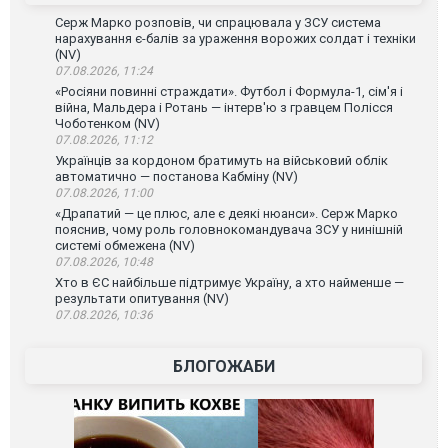
Серж Марко розповів, чи спрацювала у ЗСУ система
нарахування є-балів за ураження ворожих солдат і техніки
(NV)
07.08.2026, 11:24
«Росіяни повинні страждати». Футбол і Формула-1, сім'я і
війна, Мальдера і Ротань — інтерв'ю з гравцем Полісся
Чоботенком (NV)
07.08.2026, 11:12
Українців за кордоном братимуть на військовий облік
автоматично — постанова Кабміну (NV)
07.08.2026, 11:00
«Драпатий — це плюс, але є деякі нюанси». Серж Марко
пояснив, чому роль головнокомандувача ЗСУ у нинішній
системі обмежена (NV)
07.08.2026, 10:48
Хто в ЄС найбільше підтримує Україну, а хто найменше —
результати опитування (NV)
07.08.2026, 10:36
БЛОГОЖАБИ