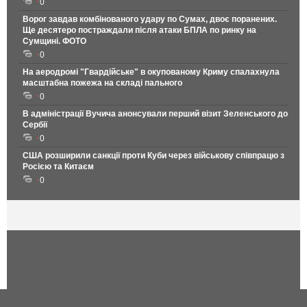
0
Ворог завдав комбінованого удару по Сумах, двоє поранених.
Ще десятеро постраждали після атаки БПЛА по ринку на
Сумщині. ФОТО
0
На аеродромі "Гвардійське" в окупованому Криму спалахнула
масштабна пожежа на складі пального
0
В адміністрації Вучича анонсували перший візит Зеленського до
Сербії
0
США розширили санкції проти Куби через військову співпрацю з
Росією та Китаєм
0