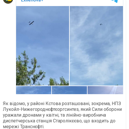
Як відомо, у районі Кстова розташовані, зокрема, НПЗ
Лукойл-Нижегороднєфтєоргсинтез, який Сили оборони
уражали дронами у квітні, та лінійно-виробнича
диспетчерська станція Старолікєєво, що входить до
мережі Транснєфті.