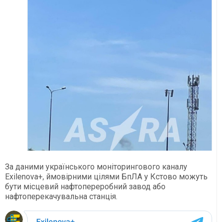
За даними українського моніторингового каналу
Exilenova+, ймовірними цілями БпЛА у Кстово можуть
бути місцевий нафтопереробний завод або
нафтоперекачувальна станція.