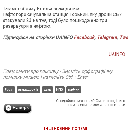
Також поблизу Кстова знаходиться
нафтоперекачувальна станція Горький, яку дрони СБУ
атакували 23 квітня, тоді було пошкоджено три
резервуари з нафтою.
Підписуйся
на
сторінки
UAINFO
Facebook
,
Telegram
,
Twitt
UAINFO
Повідомити про помилку - Виділіть орфографічну
помилку мишею і натисніть Ctrl + Enter
Росія
атака дронів
удар
НПЗ
вибухи
Сподобався матеріал? Сміливо поділися
ним в соцмережах через ці кнопки
ІНШІ НОВИНИ ПО ТЕМІ