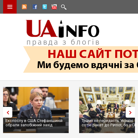
Експослу в США Стефанішиній
Трамп не передасть Україні
обрали запобіжний захід
сотні ракет до Patriot, бо у СШ
...