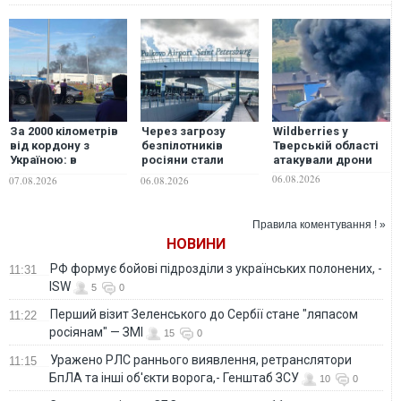
За 2000 кілометрів
Через загрозу
Wildberries у
від кордону з
безпілотників
Тверській області
Україною: в
росіяни стали
атакували дрони
Єкатеринбурзі
рідше літати між
06.08.2026
07.08.2026
06.08.2026
після атаки дронів
Москвою та
загорівся склад
Петербургом і
Wildberries. ФОТО.
частіше обирати
Правила коментування ! »
ВІДЕО
поїзди — ЗМІ
НОВИНИ
РФ формує бойові підрозділи з українських полонених, -
11:31
ISW
5
0
Перший візит Зеленського до Сербії стане "ляпасом
11:22
росіянам" — ЗМІ
15
0
Уражено РЛС раннього виявлення, ретранслятори
11:15
БпЛА та інші об'єкти ворога,- Генштаб ЗСУ
10
0