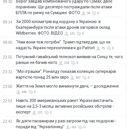
Ворог завдав комбінованого удару по Сумах, двоє
09:30
поранених. Ще десятеро постраждали після атаки
БПЛА по ринку на Сумщині. ФОТО
36
0
За 2000 кілометрів від кордону з Україною: в
09:14
Єкатеринбурзі після атаки дронів загорівся склад
Wildberries. ФОТО. ВІДЕО
121
0
"Нам вони теж потрібні": Трамп підтвердив, що не
09:00
надасть Україні перехоплювачі до Patriot
75
0
Потужний гавайський телескоп виявив на Сонці те, чого
23:55
раніше не бачив ніхто
729
0
"Мої іграшки": Роналду показав колекцію суперкарів
23:31
вартістю понад 25 млн євро
367
0
Життя на Землі могло виникнути двічі, – дослідження
23:00
446
0
Навіть 300 американських ракет Україні вистачить
22:53
лише на 2,5-3 місяці активних російських обстрілів -
експерт
121
0
Як діяти пасажирам у разі загрози під час подорожі -
22:42
поради від "Укрзалізниці"
162
0