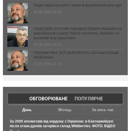
Надія лише на культ жінки в українській культурі
06.08.2026 08:49
Чому США не готові передати Україні ліцензію на
виробництво ракет Patriot: політика, безпека та
можливі альтернативи
03.08.2026 20:24
Перспектива: ЗСУ добомблять і всі інші склади
Wildberries
23.07.2026 11:31
ОБГОВОРЮВАНЕ
|
ПОПУЛЯРНЕ
День
Місяць
За весь час
За 2000 кілометрів від кордону з Україною: в Єкатеринбурзі
після атаки дронів загорівся склад Wildberries. ФОТО. ВІДЕО