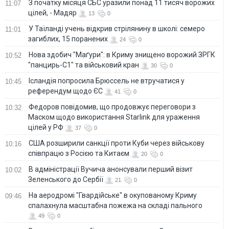
З початку місяця СБС уразили понад 11 тисяч ворожих
11:07
цілей, - Мадяр
13
0
У Таїланді учень відкрив стрілянину в школі: семеро
11:01
загиблих, 15 поранених
24
0
Нова здобич "Маґури": в Криму знищено ворожий ЗРГК
10:52
"панцирь-С1" та військовий кран
30
0
Ісландія попросила Брюссель не втручатися у
10:45
референдум щодо ЄС
41
0
Федоров повідомив, що продовжує переговори з
10:32
Маском щодо використання Starlink для ураження
цілей у РФ
37
0
США розширили санкції проти Куби через військову
10:16
співпрацю з Росією та Китаєм
20
0
В адміністрації Вучича анонсували перший візит
10:02
Зеленського до Сербії
21
0
На аеродромі "Гвардійське" в окупованому Криму
09:46
спалахнула масштабна пожежа на складі пального
49
0