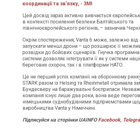
координації та звʼязку, - ЗМІ
Цей досвід зараз активно вивчається європейсь
в контексті посилення безпеки Балтійського та
північноєвропейського регіонів, – зазначив Черкі
Окрім спостереження, Vanta 6 може, залежно від 
запускати менші дрони – що розширює її можлив
розвідки до бойових сценаріїв. Гнучка програмна
системи дозволяє інтегрувати її як у системи нац
берегових охорон, так і в платформи НАТО.
Це не перший успіх компанії на оборонному ринк
STARK разом із Helsing та Rheinmetall отримала з
Бундесверу на баражувальні боєприпаси. Незваж
компанія існує лише два роки, вона веде перегов
німецькими суднобудівними підприємствами щод
виробництва Vanta у Німеччині.
Підписуйся
на
сторінки
UAINFO
Facebook
,
Telegr