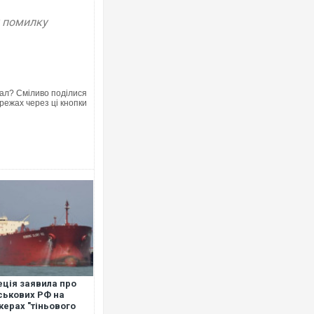
у помилку
ал? Сміливо поділися
режах через ці кнопки
ція заявила про
ськових РФ на
керах "тіньового