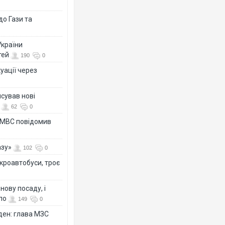
о Гази та
України
тей
190
0
уації через
сував нові
62
0
а МВС повідомив
азу»
102
0
ікроавтобуси, троє
ову посаду, і
ло
149
0
ден: глава МЗС