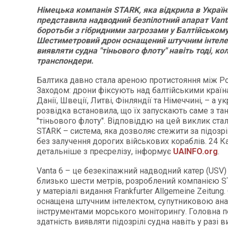
Німецька компанія STARK, яка відкрила в Україн
представила надводний безпілотний апарат Vant
боротьби з гібридними загрозами у Балтійському
Шестиметровий дрон оснащений штучним інтеле
виявляти судна "тіньового флоту" навіть тоді, ко
транспондери.
Балтика давно стала ареною протистояння між Ро
Заходом: дрони фіксують над балтійськими країн
Данії, Швеції, Литві, Фінляндії та Німеччині, – а у
розвідка встановила, що їх запускають саме з та
"тіньового флоту". Відповіддю на цей виклик ста
STARK – система, яка дозволяє стежити за підоз
без залучення дорогих військових кораблів. 24 
детальніше з пресрелізу, інформує
UAINFO.org
.
Vanta 6 – це безекіпажний надводний катер (US
близько шести метрів, розроблений компанією S
у матеріалі видання Frankfurter Allgemeine Zeitung
оснащена штучним інтелектом, супутниковою ана
інструментами морського моніторингу. Головна п
здатність виявляти підозрілі судна навіть у разі 