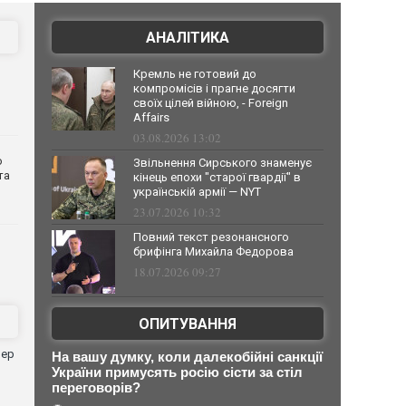
АНАЛІТИКА
Кремль не готовий до
компромісів і прагне досягти
своїх цілей війною, - Foreign
Affairs
03.08.2026 13:02
о
Звільнення Сирського знаменує
та
кінець епохи "старої гвардії" в
українській армії — NYT
23.07.2026 10:32
Повний текст резонансного
брифінга Михайла Федорова
18.07.2026 09:27
ОПИТУВАННЯ
нер
На вашу думку, коли далекобійні санкції
України примусять росію сісти за стіл
переговорів?