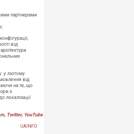
кими партнерами
с.
РФ повністю зруйнували цивільний з
конфігурації,
«Кромберг енд Шуберт Житомир» зі 1
ості від
німецькими інвестиціями
 архітектура
іональних
у: у лютому
амовлення від
аючи на те, що
ори з
о локалізації
am
,
Twitter
,
YouTube
В Одесі та Харкові різко зросла кільк
постраждалих від обстрілу РФ
UAINFO