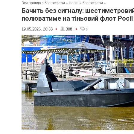
Вся правда з блогосфери
»
Новини блогосфери
»
Бачить без сигналу: шестиметровий
полюватиме на тіньовий флот Росії
•
•
19.05.2026, 20:33
308
0