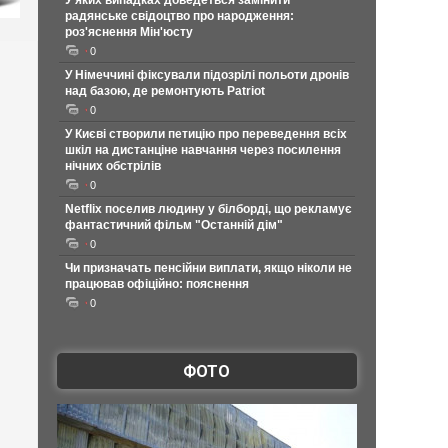
У яких випадках доведеться замінити
радянське свідоцтво про народження:
роз'яснення Мін'юсту
0
У Німеччині фіксували підозрілі польоти дронів
над базою, де ремонтують Patriot
0
У Києві створили петицію про переведення всіх
шкіл на дистанціне навчання через посилення
нічних обстрілів
0
Netflix поселив людину у білборді, що рекламує
фантастичний фільм "Останній дім"
0
Чи призначать пенсійни виплати, якщо ніколи не
працював офіційно: пояснення
0
ФОТО