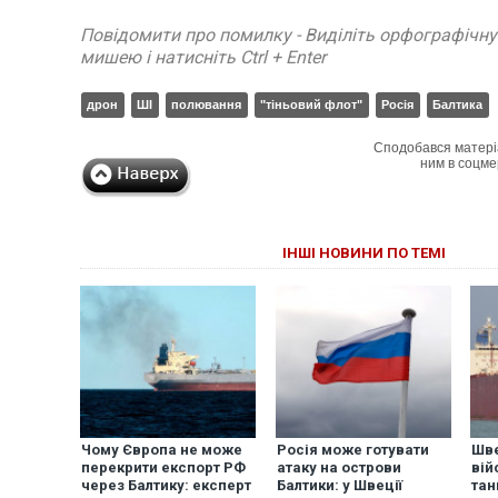
Повідомити про помилку - Виділіть орфографічн
мишею і натисніть Ctrl + Enter
дрон
ШІ
полювання
"тіньовий флот"
Росія
Балтика
Сподобався матері
ним в соцме
ІНШІ НОВИНИ ПО ТЕМІ
Чому Європа не може
Росія може готувати
Шве
перекрити експорт РФ
атаку на острови
вій
через Балтику: експерт
Балтики: у Швеції
тан