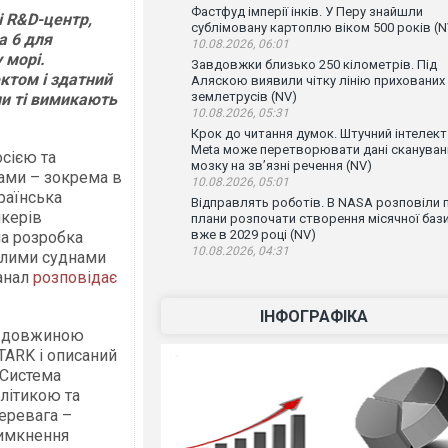
Фастфуд імперії інків. У Перу знайшли
і R&D-центр,
сублімовану картоплю віком 500 років (N
a 6 для
10.08.2026, 06:01
 морі.
Завдовжки близько 250 кілометрів. Під
ктом і здатний
Аляскою виявили чітку лінію прихованих
землетрусів (NV)
ли ті вимикають
10.08.2026, 05:31
Крок до читання думок. Штучний інтелект
Meta може перетворювати дані скануван
сією та
мозку на зв’язні речення (NV)
ами – зокрема в
10.08.2026, 05:01
країнська
Відправлять роботів. В NASA розповіли 
нкерів
плани розпочати створення місячної баз
вже в 2029 році (NV)
ла розробка
10.08.2026, 04:31
рілими суднами
Канал
розповідає
ІНФОГРАФІКА
V) довжиною
TARK і описаний
. Система
літикою та
еревага –
вимкнення