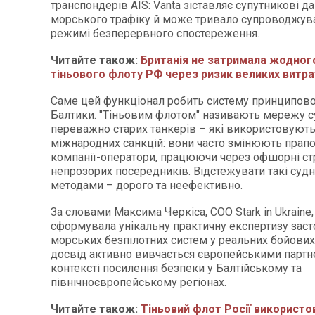
транспондерів AIS: Vanta зіставляє супутникові да
морського трафіку й може тривало супроводжува
режимі безперервного спостереження.
Читайте також:
Британія не затримала жодног
тіньового флоту РФ через ризик великих витра
Саме цей функціонал робить систему принципов
Балтики. "Тіньовим флотом" називають мережу с
переважно старих танкерів – які використовують
міжнародних санкцій: вони часто змінюють прапор
компанії-оператори, працюючи через офшорні ст
непрозорих посередників. Відстежувати такі суд
методами – дорого та неефективно.
За словами Максима Черкіса, COO Stark in Ukraine,
сформувала унікальну практичну експертизу зас
морських безпілотних систем у реальних бойових 
досвід активно вивчається європейськими партн
контексті посилення безпеки у Балтійському та
північноєвропейському регіонах.
Читайте також:
Тіньовий флот Росії використов