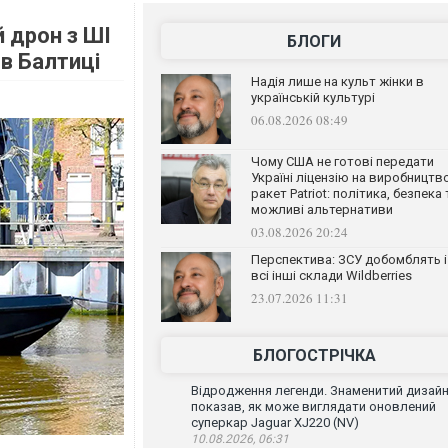
 дрон з ШІ
БЛОГИ
 в Балтиці
Надія лише на культ жінки в
українській культурі
06.08.2026 08:49
Чому США не готові передати
Україні ліцензію на виробництв
ракет Patriot: політика, безпека 
можливі альтернативи
03.08.2026 20:24
Перспектива: ЗСУ добомблять і
всі інші склади Wildberries
23.07.2026 11:31
БЛОГОСТРІЧКА
Відродження легенди. Знаменитий дизай
показав, як може виглядати оновлений
суперкар Jaguar XJ220 (NV)
10.08.2026, 06:31