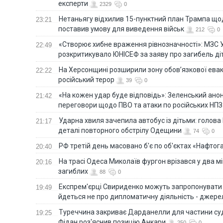
експерти
2329
0
Нетаньягу відхилив 15-пунктний план Трампа щод
23:21
поставив умову для виведення військ
212
0
«Створює хибне враження рівнозначності»: МЗС 
22:49
розкритикувало ЮНІСЕФ за заяву про загибель ді
На Херсонщині розширили зону обов’язкової евак
22:22
російський терор
39
0
«На кожен удар буде відповідь»: Зеленський анон
21:42
переговори щодо ПВО та атаки по російських НПЗ
Ударна хвиля зачепила автобус із дітьми: голов
21:17
деталі повторного обстрілу Одещини
74
0
РФ третій день масовано б'є по об'єктах «Нафтог
20:40
На трасі Одеса Миколаїв фургон врізався у два м
20:16
загиблих
88
0
Експрем'єрці Свириденко можуть запропонувати н
19:49
йдеться не про дипломатичну діяльність - джере
Туреччина закриває Дарданелли для частини су
19:25
Фідан роз'яснив позицію Анкари
250
0