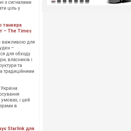
ні з сигналами
ти ціль у
о танкера
т – The Times
о важливою для
уден –
ся для обходу
и, власників і
руктури та
на традиційними
 Україна
тосування
умовах, і цей
ерами в
ує Starlink для