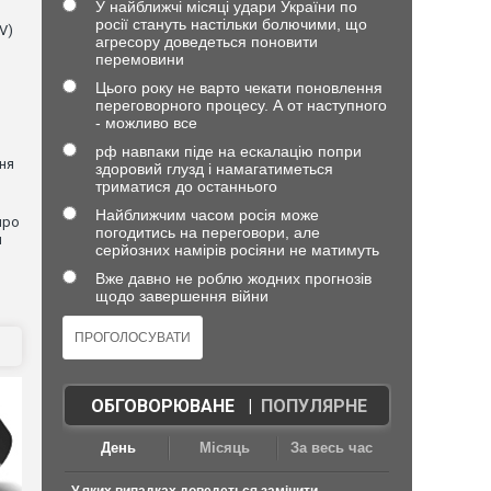
У найближчі місяці удари України по
росії стануть настільки болючими, що
V)
агресору доведеться поновити
перемовини
Цього року не варто чекати поновлення
переговорного процесу. А от наступного
- можливо все
рф навпаки піде на ескалацію попри
ня
здоровий глузд і намагатиметься
триматися до останнього
Найближчим часом росія може
про
погодитись на переговори, але
и
серйозних намірів росіяни не матимуть
Вже давно не роблю жодних прогнозів
щодо завершення війни
ОБГОВОРЮВАНЕ
|
ПОПУЛЯРНЕ
День
Місяць
За весь час