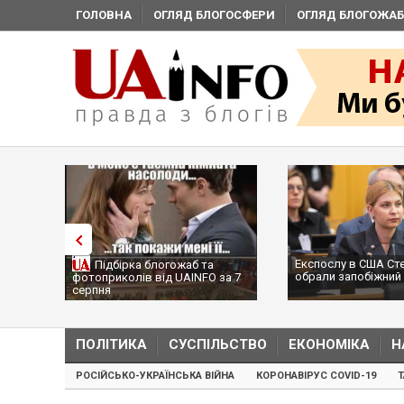
ГОЛОВНА
ОГЛЯД БЛОГОСФЕРИ
ОГЛЯД БЛОГОЖАБ
Експослу в США Ст
Підбірка блогожаб та
обрали запобіжний 
фотоприколів від UAINFO за 7
серпня
ПОЛІТИКА
СУСПІЛЬСТВО
ЕКОНОМІКА
Н
РОСІЙСЬКО-УКРАЇНСЬКА ВІЙНА
КОРОНАВІРУС COVID-19