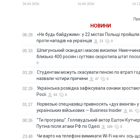
дав пояснення
назвали мету Путіна
фло
28.04.2026
16.04.2026
16.1
Пра
НОВИНИ
«Не будь байдужим»: у 22 містах Польщі пройшли 
06:28
проти нападів на українців
23
0
Шпигунський скандал і масові висилки: Німеччин
05:33
близько 400 росіян і суттєво скоротила штат пос
0
Студентам можуть скасувати пенсію по втраті го
03:28
назвали чотири причини
47
0
Українська розвідка зафіксувала ознаки зростаю
02:29
Росії
93
0
Норвезькі спецназівці привносять «дух вікінгів» у
01:27
українських військових — Business Insider
81
"Ти програєш". Голлівудський актор Ештон Кутче
00:26
Путіна після атаки РФ по Одесі
169
0
Чи варто на телефонi вимикати Wi-Fi на ніч: ось 
23:48