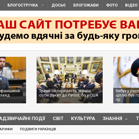
БЛОГОСТРІЧКА
ДОСЬЄ
БЛОГОЖАБИ
ФОТО
ВІДЕО
ефанішиній
Трамп не передасть Україні
Вибух у рес
захід
сотні ракет до Patriot, бо у США
ціллю був г
...
пр...
АДЗВИЧАЙНІ ПОДІЇ
СВІТ
КУЛЬТУРА
ЗНАННЯ
ТАРИФИ
ПОДВИГИ УКРАЇНЦІВ