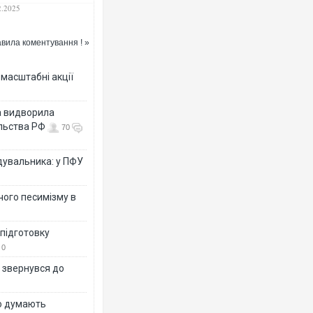
ту" в Балтиці
2.2025
вила коментування ! »
масштабні акції
а видворила
ольства РФ
70
дувальника: у ПФУ
чого песимізму в
 підготовку
0
р звернувся до
що думають