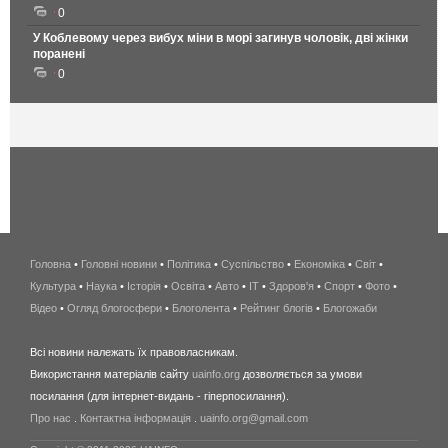
0
У Коблевому через вибух міни в морі загинув чоловік, дві жінки
поранені
0
Головна
•
Головні новини
•
Політика
•
Суспільство
•
Економіка
беспроводной
•
Світ
•
Культура
•
Наука
•
Історія
•
Освіта
•
Авто
•
IT
•
Здоров'я
интернет
•
Спорт
•
Фото
•
Відео
•
Огляд блогосфери
•
Блоголента
•
Рейтинг блогів
киев
•
Блогожаби
и
Всі новини належать їх правовласникам.
область
Використання матеріалів сайту
uainfo.org
дозволяється за умови
wimax
посилання (для інтернет-видань - гіперпосилання).
интернет
Про нас
.
Контактна інформація
.
uainfo.org@gmail.com
в
киеве