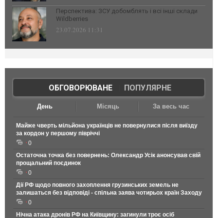
Перспектива: ЗСУ добомблять і всі інші склади
Wildberries
23.07.2026 11:31
ОБГОВОРЮВАНЕ
|
ПОПУЛЯРНЕ
День
Місяць
За весь час
Майже чверть мільйона українців не повернулися після виїзду
за кордон у першому півріччі
0
Остаточна точка без повернень: Олександр Усік анонсував свій
прощальний поєдинок
0
Дії РФ щодо повного захоплення грузинських земель не
залишаться без відповіді - спільна заява чотирьох країн Заходу
0
Нічна атака дронів РФ на Київщину: загинули троє осіб