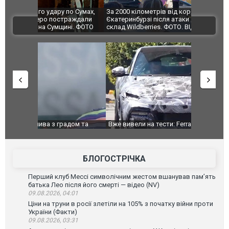
по Сумах,
За 2000 кілометрів від кордону з Україною: в
"Мої іграш
траждали
Єкатеринбурзі після атаки дронів загорівся
суперкарів
ВІДЕО
ині. ФОТО
склад Wildberries. ФОТО. ВІДЕО
дом та
Вже вивели на тести: Ferrari готує оновлення
Вийшов тре
позашляховика Purosangue. ВІДЕО
фільму "Аф
БЛОГОСТРІЧКА
Перший клуб Мессі символічним жестом вшанував пам’ять
батька Лео після його смерті — відео (NV)
09.08.2026, 04:01
Ціни на труни в росії злетіли на 105% з початку війни проти
України (Факти)
09.08.2026, 03:31