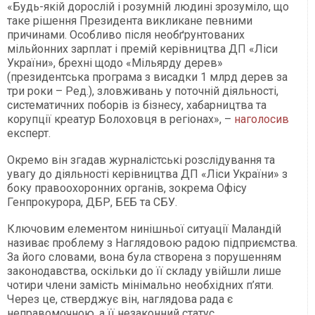
«Будь-якій дорослій і розумній людині зрозуміло, що
таке рішення Президента викликане певними
причинами. Особливо після необґрунтованих
мільйонних зарплат і премій керівництва ДП «Ліси
України», брехні щодо «Мільярду дерев»
(президентська програма з висадки 1 млрд дерев за
три роки – Ред.), зловживань у поточній діяльності,
систематичних поборів із бізнесу, хабарництва та
корупції креатур Болоховця в регіонах», –
наголосив
експерт.
Окремо він згадав журналістські розслідування та
увагу до діяльності керівництва ДП «Ліси України» з
боку правоохоронних органів, зокрема Офісу
Генпрокурора, ДБР, БЕБ та СБУ.
Ключовим елементом нинішньої ситуації Маландій
називає проблему з Наглядовою радою підприємства.
За його словами, вона була створена з порушенням
законодавства, оскільки до її складу увійшли лише
чотири члени замість мінімально необхідних п’яти.
Через це, стверджує він, наглядова рада є
неправомочною, а її незаконний статус