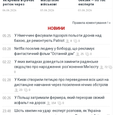
як кремль втрачає
масштабні
бензин — по 100:
регіон через
військові
експерти
імперські амбіції, –
навчання,
прогнозують різкий
06.08.2026
05.08.2026
03.08.2026
ГУР
відпрацьовуючи дії
стрибок цін на АЗС
на випадок
вже за 10 днів
вторгнення Китаю
Правила коментування ! »
НОВИНИ
У Німеччині фіксували підозрілі польоти дронів над
05:25
базою, де ремонтують Patriot
8
0
Netflix поселив людину у білборді, що рекламує
03:28
фантастичний фільм "Останній дім"
25
0
У яких випадках доведеться замінити радянське
02:22
свідоцтво про народження: роз'яснення Мін'юсту
72
0
У Києві створили петицію про переведення всіх шкіл на
01:28
дистанціне навчання через посилення нічних обстрілів
23
0
У Польщі затримали фермера, який переорав свіжий
00:26
асфальт на дорозі
154
0
Шість хвилин на удар: експерт розповів, як Україна
23:48