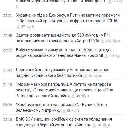
може знищувати пускові установки "Іскандерів"
337
0
Україна не піде з Донбасу, а Путін не матиме перемоги
23:21
— Зеленський про ситуацію на фронті та гарантії США
67
0
Здатен розвивати швидкість до 560 км/год - у РФ
22:49
похвалилися зенітним дроном «Астра-ППО»
205
0
Вибух у московському ресторані: померла ще одна
22:22
родичка російського генерала Чайка, - росЗМІ
213
0
Первинний аналіз уламків: у Болгарії заявили про
21:42
падіння українського безпілотника
80
0
"Ми займаємося папірцями. А летить не паперова
21:18
ракета", - Зеленський заявив, що просив ліцензії на
Patriot ще у перший рік війни
49
0
"Зробимо все, що в наших силах", - Вучич обіцяв
20:39
Зеленському підтримку
56
0
ВМС ЗСУ знищили російські об'єкти та обладнання
20:16
спецназу на буровій установці «Сиваш»
76
0