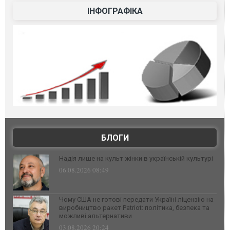
ІНФОГРАФІКА
БЛОГИ
Надія лише на культ жінки в українській культурі
06.08.2026 08:49
Чому США не готові передати Україні ліцензію на
виробництво ракет Patriot: політика, безпека та
можливі альтернативи
03.08.2026 20:24