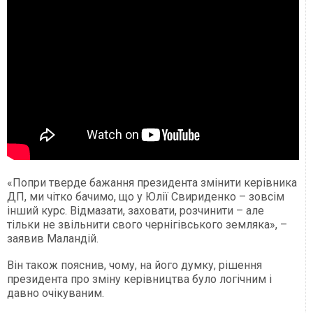
«Попри тверде бажання президента змінити керівника
ДП, ми чітко бачимо, що у Юлії Свириденко – зовсім
інший курс. Відмазати, заховати, розчинити – але
тільки не звільнити свого чернігівського земляка», –
заявив Маландій.
Він також пояснив, чому, на його думку, рішення
президента про зміну керівництва було логічним і
давно очікуваним.