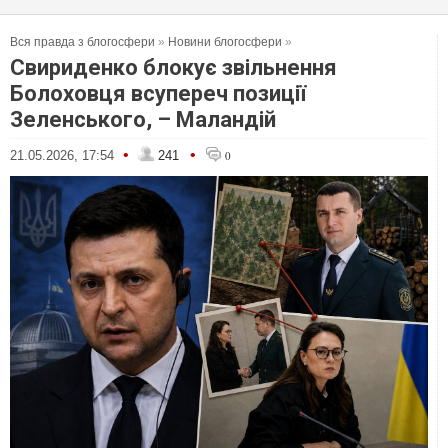
Вся правда з блогосфери
»
Новини блогосфери
»
Свириденко блокує звільнення
Болоховця всупереч позиції
Зеленського, – Маландій
•
•
21.05.2026, 17:54
241
0