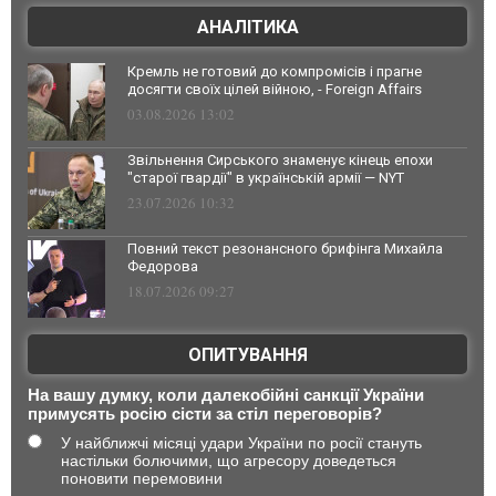
АНАЛІТИКА
Кремль не готовий до компромісів і прагне
досягти своїх цілей війною, - Foreign Affairs
03.08.2026 13:02
Звільнення Сирського знаменує кінець епохи
"старої гвардії" в українській армії — NYT
23.07.2026 10:32
Повний текст резонансного брифінга Михайла
Федорова
18.07.2026 09:27
ОПИТУВАННЯ
На вашу думку, коли далекобійні санкції України
примусять росію сісти за стіл переговорів?
У найближчі місяці удари України по росії стануть
настільки болючими, що агресору доведеться
поновити перемовини