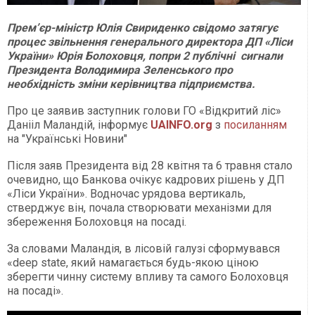
Прем’єр-міністр Юлія Свириденко свідомо затягує
процес звільнення генерального директора ДП «Ліси
України» Юрія Болоховця, попри 2 публічні сигнали
Президента Володимира Зеленського про
необхідність зміни керівництва підприємства.
Про це заявив заступник голови ГО «Відкритий ліс»
Данііл Маландій, інформує
UAINFO.org
з
посиланням
на "Українські Новини"
Після заяв Президента від 28 квітня та 6 травня стало
очевидно, що Банкова очікує кадрових рішень у ДП
«Ліси України». Водночас урядова вертикаль,
стверджує він, почала створювати механізми для
збереження Болоховця на посаді.
За словами Маландія, в лісовій галузі сформувався
«deep state, який намагається будь-якою ціною
зберегти чинну систему впливу та самого Болоховця
на посаді».