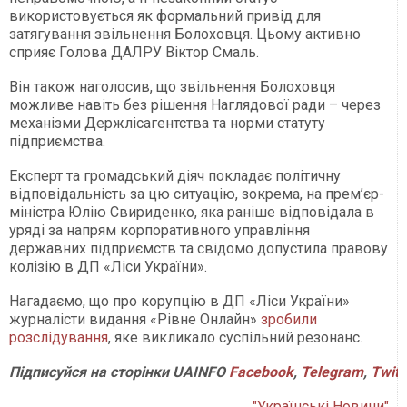
використовується як формальний привід для
затягування звільнення Болоховця. Цьому активно
сприяє Голова ДАЛРУ Віктор Смаль.
Він також наголосив, що звільнення Болоховця
можливе навіть без рішення Наглядової ради – через
механізми Держлісагентства та норми статуту
підприємства.
Експерт та громадський діяч покладає політичну
відповідальність за цю ситуацію, зокрема, на прем’єр-
міністра Юлію Свириденко, яка раніше відповідала в
уряді за напрям корпоративного управління
державних підприємств та свідомо допустила правову
колізію в ДП «Ліси України».
Нагадаємо, що про корупцію в ДП «Ліси України»
журналісти видання «Рівне Онлайн»
зробили
розслідування
, яке викликало суспільний резонанс.
Підписуйся
на
сторінки
UAINFO
Facebook
,
Telegram
,
Twitt
"Українські Новини"