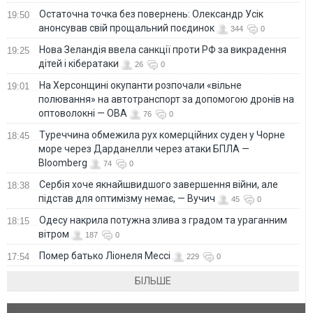
Остаточна точка без повернень: Олександр Усік
19:50
анонсував свій прощальний поєдинок
344
0
Нова Зеландія ввела санкції проти РФ за викрадення
19:25
дітей і кібератаки
26
0
На Херсонщині окупанти розпочали «вільне
19:01
полювання» на автотранспорт за допомогою дронів на
оптоволокні — ОВА
76
0
Туреччина обмежила рух комерційних суден у Чорне
18:45
море через Дарданелли через атаки БПЛА —
Bloomberg
74
0
Сербія хоче якнайшвидшого завершення війни, але
18:38
підстав для оптимізму немає, — Вучич
45
0
Одесу накрила потужна злива з градом та ураганним
18:15
вітром
187
0
Помер батько Ліонеля Мессі
17:54
229
0
БІЛЬШЕ