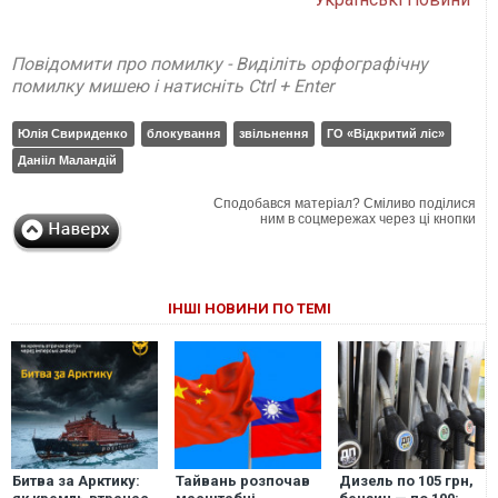
Повідомити про помилку - Виділіть орфографічну
помилку мишею і натисніть Ctrl + Enter
Юлія Свириденко
блокування
звільнення
ГО «Відкритий ліс»
Данііл Маландій
Сподобався матеріал? Сміливо поділися
ним в соцмережах через ці кнопки
ІНШІ НОВИНИ ПО ТЕМІ
Битва за Арктику:
Тайвань розпочав
Дизель по 105 грн,