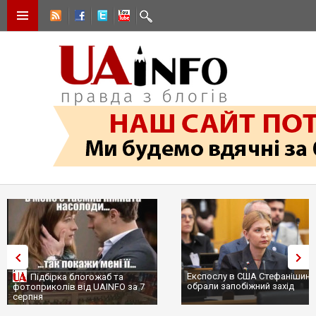
Експослу в США Стефанішиній
Підбірка блогожаб та
обрали запобіжний захід
фотоприколів від UAINFO за 7
серпня