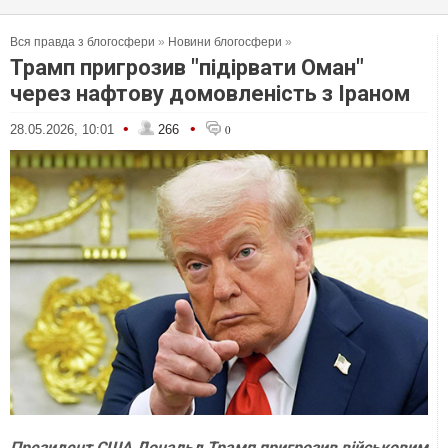
Вся правда з блогосфери
»
Новини блогосфери
»
Трамп пригрозив "підірвати Оман"
через нафтову домовленість з Іраном
•
•
28.05.2026, 10:01
266
0
Президент США Дональд Трамп пригрозив військовим