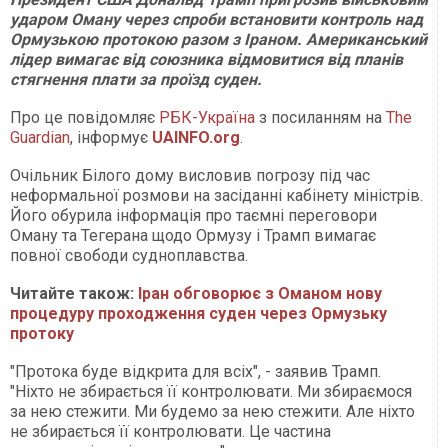
ударом Оману через спроби встановити контроль над
Ормузькою протокою разом з Іраном. Американський
лідер вимагає від союзника відмовитися від планів
стягнення плати за проїзд суден.
Про це повідомляє
РБК-Україна
з посиланням на
The
Guardian
, інформує
UAINFO.org
.
Очільник Білого дому висловив погрозу під час
неформальної розмови на засіданні кабінету міністрів.
Його обурила інформація про таємні переговори
Оману та Тегерана щодо Ормузу і Трамп вимагає
повної свободи судноплавства.
Читайте також:
Іран обговорює з Оманом нову
процедуру проходження суден через Ормузьку
протоку
"Протока буде відкрита для всіх", - заявив Трамп.
"Ніхто не збирається її контролювати. Ми збираємося
за нею стежити. Ми будемо за нею стежити. Але ніхто
не збирається її контролювати. Це частина