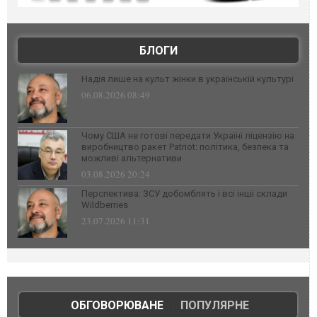
БЛОГИ
Надія лише на культ жінки в українській культурі
06.08.2026 08:49
Чому США не готові передати Україні ліцензію на
виробництво ракет Patriot: політика, безпека та
можливі альтернативи
03.08.2026 20:24
Перспектива: ЗСУ добомблять і всі інші склади
Wildberries
23.07.2026 11:31
ОБГОВОРЮВАНЕ
|
ПОПУЛЯРНЕ