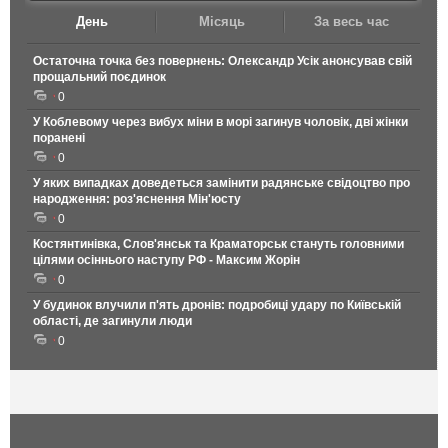
День
Місяць
За весь час
Остаточна точка без повернень: Олександр Усік анонсував свій
прощальний поєдинок
0
У Коблевому через вибух міни в морі загинув чоловік, дві жінки
поранені
0
У яких випадках доведеться замінити радянське свідоцтво про
народження: роз'яснення Мін'юсту
0
Костянтинівка, Слов'янськ та Краматорськ стануть головними
цілями осіннього наступу РФ - Максим Жорін
0
У будинок влучили п'ять дронів: подробиці удару по Київській
області, де загинули люди
0