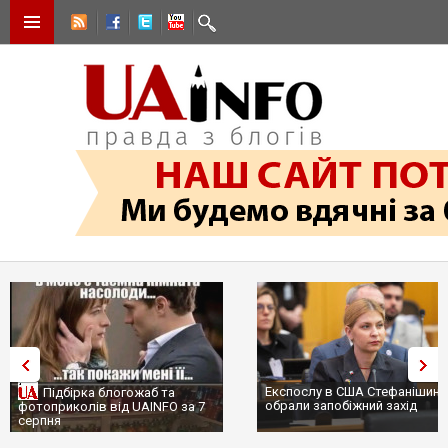
Експослу в США Стефанішині
Підбірка блогожаб та
обрали запобіжний захід
фотоприколів від UAINFO за 7
серпня