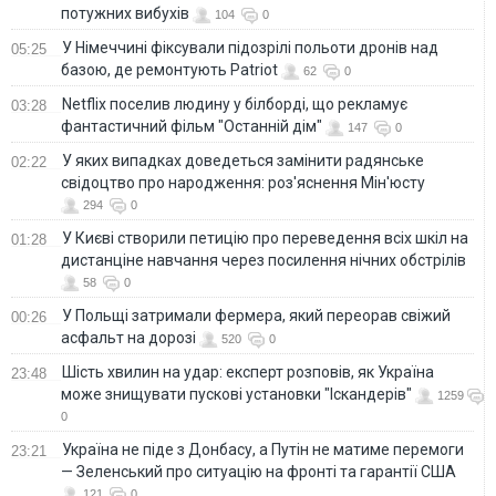
потужних вибухів
104
0
У Німеччині фіксували підозрілі польоти дронів над
05:25
базою, де ремонтують Patriot
62
0
Netflix поселив людину у білборді, що рекламує
03:28
фантастичний фільм "Останній дім"
147
0
У яких випадках доведеться замінити радянське
02:22
свідоцтво про народження: роз'яснення Мін'юсту
294
0
У Києві створили петицію про переведення всіх шкіл на
01:28
дистанціне навчання через посилення нічних обстрілів
58
0
У Польщі затримали фермера, який переорав свіжий
00:26
асфальт на дорозі
520
0
Шість хвилин на удар: експерт розповів, як Україна
23:48
може знищувати пускові установки "Іскандерів"
1259
0
Україна не піде з Донбасу, а Путін не матиме перемоги
23:21
— Зеленський про ситуацію на фронті та гарантії США
121
0