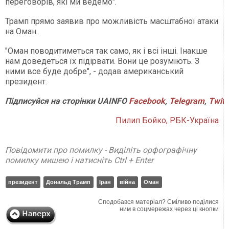
переговорів, які ми ведемо".
Трамп прямо заявив про можливість масштабної атаки
на Оман.
"Оман поводитиметься так само, як і всі інші. Інакше
нам доведеться їх підірвати. Вони це розуміють. З
ними все буде добре", - додав американський
президент.
Підписуйся
на
сторінки
UAINFO
Facebook
,
Telegram
,
Twitt
Пилип Бойко, РБК-Україна
Повідомити про помилку - Виділіть орфографічну
помилку мишею і натисніть Ctrl + Enter
президент
Дональд Трамп
Іран
війна
Оман
Сподобався матеріал? Сміливо поділися
ним в соцмережах через ці кнопки