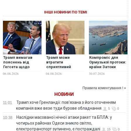
ІНШІ НОВИНИ ПО ТЕМІ
Трамп вимагав
Трамп може
Компроміс для
пояснень від
втратити
Ормузької протоки:
Гегсета щодо
сприятливий
країни Затоки
дефіциту
момент для
пропонують Ірану
06.08.2026
04.08.2026
30.07.2026
боєприпасів, - ЗМІ
завершення війни
«добровільні
в Україні — NYT
внески» за прохід
суден
Правила коментування ! »
НОВИНИ
Трамп хоче Гренландії: пов'язана з його оточенням
11:01
компанія вже везе туди бурове обладнання
5
0
Наслідки масованої нічної атаки ракет та БПЛА: у
10:38
чотирьох районах Одеси зникло світло,
електротранспорт зупинено, є постраждалі
15
0