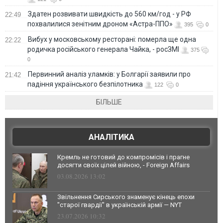
Здатен розвивати швидкість до 560 км/год - у РФ
22:49
похвалилися зенітним дроном «Астра-ППО»
395
0
Вибух у московському ресторані: померла ще одна
22:22
родичка російського генерала Чайка, - росЗМІ
375
0
Первинний аналіз уламків: у Болгарії заявили про
21:42
падіння українського безпілотника
122
0
БІЛЬШЕ
АНАЛІТИКА
Кремль не готовий до компромісів і прагне
досягти своїх цілей війною, - Foreign Affairs
03.08.2026 13:02
Звільнення Сирського знаменує кінець епохи
"старої гвардії" в українській армії — NYT
23.07.2026 10:32