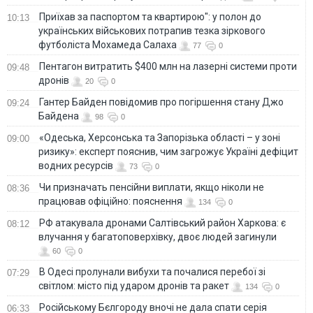
Приїхав за паспортом та квартирою": у полон до
10:13
українських військових потрапив тезка зіркового
футболіста Мохамеда Салаха
77
0
Пентагон витратить $400 млн на лазерні системи проти
09:48
дронів
20
0
Гантер Байден повідомив про погіршення стану Джо
09:24
Байдена
98
0
«Одеська, Херсонська та Запорізька області – у зоні
09:00
ризику»: експерт пояснив, чим загрожує Україні дефіцит
водних ресурсів
73
0
Чи призначать пенсійни виплати, якщо ніколи не
08:36
працював офіційно: пояснення
134
0
РФ атакувала дронами Салтівський район Харкова: є
08:12
влучання у багатоповерхівку, двоє людей загинули
60
0
В Одесі пролунали вибухи та почалися перебої зі
07:29
світлом: місто під ударом дронів та ракет
134
0
Російському Бєлгороду вночі не дала спати серія
06:33