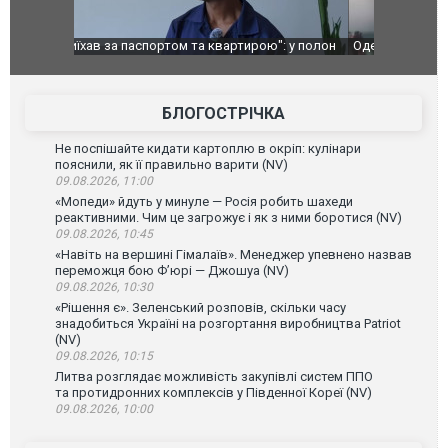
": у полон
Одесу накрила потужна злива з градом та
Вже вивели 
в тезка
ураганним вітром
позашляхов
лаха
БЛОГОСТРІЧКА
Не поспішайте кидати картоплю в окріп: кулінари
пояснили, як її правильно варити (NV)
09.08.2026, 11:00
«Мопеди» йдуть у минуле — Росія робить шахеди
реактивними. Чим це загрожує і як з ними боротися (NV)
09.08.2026, 10:45
«Навіть на вершині Гімалаїв». Менеджер упевнено назвав
переможця бою Ф’юрі — Джошуа (NV)
09.08.2026, 10:30
«Рішення є». Зеленський розповів, скільки часу
знадобиться Україні на розгортання виробництва Patriot
(NV)
09.08.2026, 10:15
Литва розглядає можливість закупівлі систем ППО
та протидронних комплексів у Південної Кореї (NV)
09.08.2026, 10:00